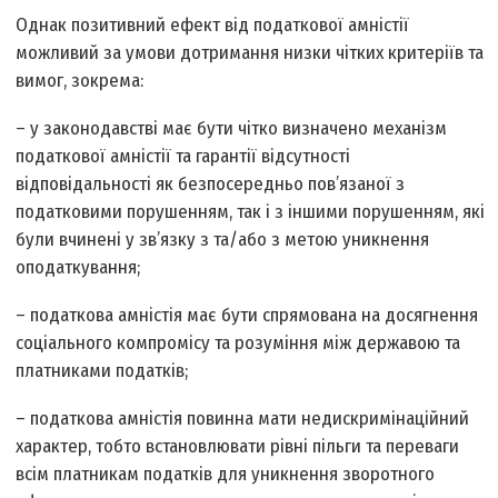
Однак позитивний ефект від податкової амністії
можливий за умови дотримання низки чітких критеріїв та
вимог, зокрема:
– у законодавстві має бути чітко визначено механізм
податкової амністії та гарантії відсутності
відповідальності як безпосередньо пов’язаної з
податковими порушенням, так і з іншими порушенням, які
були вчинені у зв’язку з та/або з метою уникнення
оподаткування;
– податкова амністія має бути спрямована на досягнення
соціального компромісу та розуміння між державою та
платниками податків;
– податкова амністія повинна мати недискримінаційний
характер, тобто встановлювати рівні пільги та переваги
всім платникам податків для уникнення зворотного