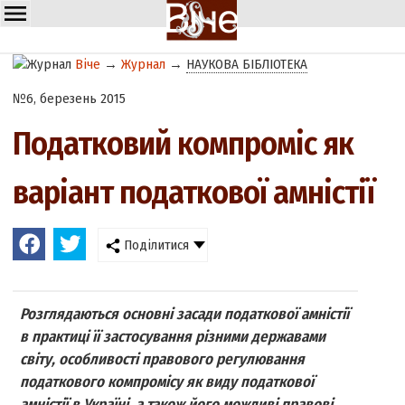
Віче
→
Журнал
→
НАУКОВА БІБЛІОТЕКА
№6, березень 2015
Податковий компроміс як
варіант податкової амністії
Поділитися
Розглядаються основні засади податкової амністії
в практиці її застосування різними державами
світу, особливості правового регулювання
податкового компромісу як виду податкової
амністії в Україні, а також його можливі правові