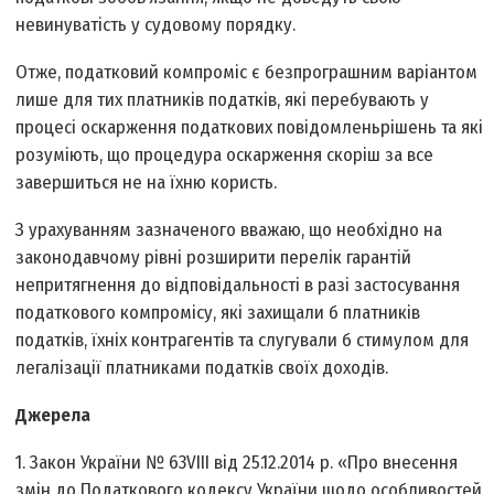
невинуватість у судовому порядку.
Отже, податковий компроміс є безпрограшним варіантом
лише для тих платників податків, які перебувають у
процесі оскарження податкових повідомлень­рішень та які
розуміють, що процедура оскарження скоріш за все
завершиться не на їхню користь.
З урахуванням зазначеного вважаю, що необхідно на
законодавчому рівні розширити перелік гарантій
непритягнення до відповідальності в разі застосування
податкового компромісу, які захищали б платників
податків, їхніх контрагентів та слугували б стимулом для
легалізації платниками податків своїх доходів.
Джерела
1. Закон України № 63­VIII від 25.12.2014 р. «Про внесення
змін до Податкового кодексу України щодо особливостей