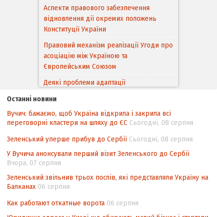
Правовий механізм реалізації Угоди про
асоціацію між Україною та
Європейським Cоюзом
Деякі проблеми адаптації
законодавства України щодо зазначення
походження товарів відповідно до
Угоди про торговельні аспекти прав
інтелектуальної власності (TRIPS) у
контексті євроінтеграції
Останні новини
Вучич: бажаємо, щоб Україна відкрила і закрила всі
Аналіз виборчого законодавства щодо
переговорні кластери на шляху до ЄС
Сьогодні, 08 серпня
невизначеності механізму повторного
підрахунку голосів виборців
Зеленський уперше прибув до Сербії
Сьогодні, 08 серпня
Інформаційна безпека суспільства
У Вучича анонсували перший візит Зеленського до Сербії
Вчора, 07 серпня
Контент-аналіз відображення сенсу
національних інтересів у стратегічних
Зеленський звільнив трьох послів, які представляли Україну на
Балканах
06 серпня
нормативно-правових документах
Как работают откатные ворота
06 серпня