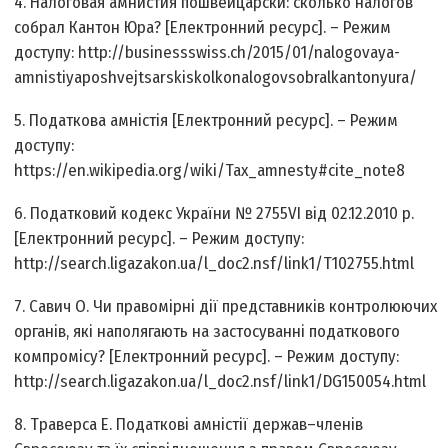
4. Налоговая амнистия по­швейцарски: сколько налогов
собрал Кантон Юра? [Електронний ресурс]. – Режим
доступу: http://business­swiss.ch/2015/01/nalogovaya­
amnistiya­po­shvejtsarski­skol­ko­nalogov­sobral­kanton­yura/
5. Податкова амністія [Електронний ресурс]. – Режим
доступу:
https://en.wikipedia.org/wiki/Tax_amnesty#cite_note­8
6. Податковий кодекс України № 2755­VI від 02.12.2010 р.
[Електронний ресурс]. – Режим доступу:
http://search.ligazakon.ua/l_doc2.nsf/link1/T102755.html
7. Савич О. Чи правомірні дії представників контролюючих
органів, які наполягають на застосуванні податкового
компромісу? [Електронний ресурс]. – Режим доступу:
http://search.ligazakon.ua/l_doc2.nsf/link1/DG150054.html
8. Траверса Е. Податкові амністії держав–членів