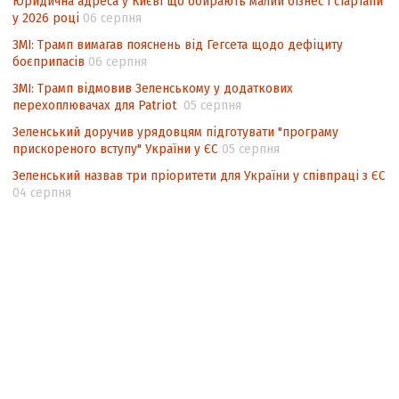
Юридична адреса у Києві що обирають малий бізнес і стартапи
у 2026 році
06 серпня
ЗМІ: Трамп вимагав пояснень від Гегсета щодо дефіциту
боєприпасів
06 серпня
ЗМІ: Трамп відмовив Зеленському у додаткових
перехоплювачах для Patriot
05 серпня
Зеленський доручив урядовцям підготувати "програму
прискореного вступу" України у ЄС
05 серпня
Зеленський назвав три пріоритети для України у співпраці з ЄС
04 серпня