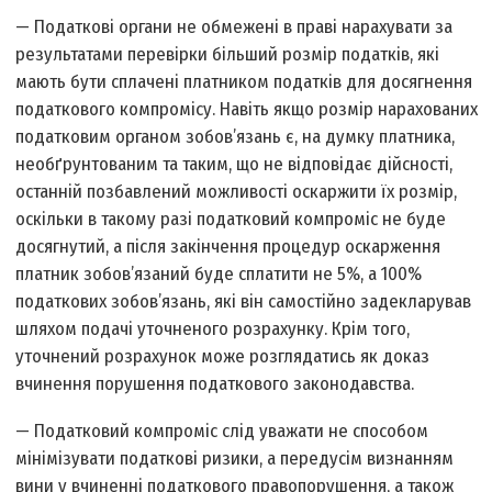
— Податкові органи не обмежені в праві нарахувати за
результатами перевірки більший розмір податків, які
мають бути сплачені платником податків для досягнення
податкового компромісу. Навіть якщо розмір нарахованих
податковим органом зобов’язань є, на думку платника,
необґрунтованим та таким, що не відповідає дійсності,
останній позбавлений можливості оскаржити їх розмір,
оскільки в такому разі податковий компроміс не буде
досягнутий, а після закінчення процедур оскарження
платник зобов’язаний буде сплатити не 5%, а 100%
податкових зобов’язань, які він самостійно задекларував
шляхом подачі уточненого розрахунку. Крім того,
уточнений розрахунок може розглядатись як доказ
вчинення порушення податкового законодавства.
— Податковий компроміс слід уважати не способом
мінімізувати податкові ризики, а передусім визнанням
вини у вчиненні податкового правопорушення, а також