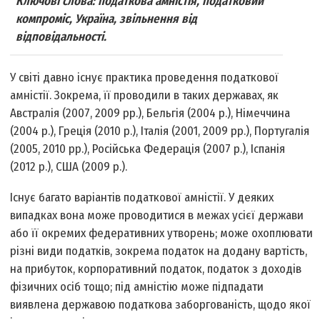
Ключові слова: податкова амністія, податковий
компроміс, Україна, звільнення від
відповідальності.
У світі давно існує практика проведення податкової
амністії. Зокрема, її проводили в таких державах, як
Австралія (2007, 2009 рр.), Бельгія (2004 р.), Німеччина
(2004 р.), Греція (2010 р.), Італія (2001, 2009 рр.), Португалія
(2005, 2010 рр.), Російська Федерація (2007 р.), Іспанія
(2012 р.), США (2009 р.).
Існує багато варіантів податкової амністії. У деяких
випадках вона може проводитися в межах усієї держави
або її окремих федеративних утворень; може охоплювати
різні види податків, зокрема податок на додану вартість,
на прибуток, корпоративний податок, податок з доходів
фізичних осіб тощо; під амністію може підпадати
виявлена державою податкова заборгованість, щодо якої