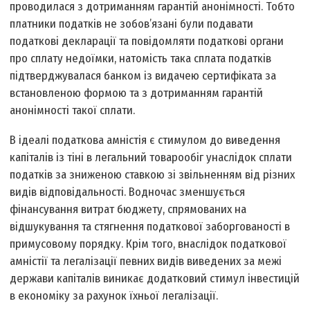
проводилася з дотриманням гарантій анонімності. Тобто
платники податків не зобов’язані були подавати
податкові декларації та повідомляти податкові органи
про сплату недоїмки, натомість така сплата податків
підтверджувалася банком із видачею сертифіката за
встановленою формою та з дотриманням гарантій
анонімності такої сплати.
В ідеалі податкова амністія є стимулом до виведення
капіталів із тіні в легальний товарообіг унаслідок сплати
податків за зниженою ставкою зі звільненням від різних
видів відповідальності. Водночас зменшується
фінансування витрат бюджету, спрямованих на
відшукування та стягнення податкової заборгованості в
примусовому порядку. Крім того, внаслідок податкової
амністії та легалізації певних видів виведених за межі
держави капіталів виникає додатковий стимул інвестицій
в економіку за рахунок їхньої легалізації.