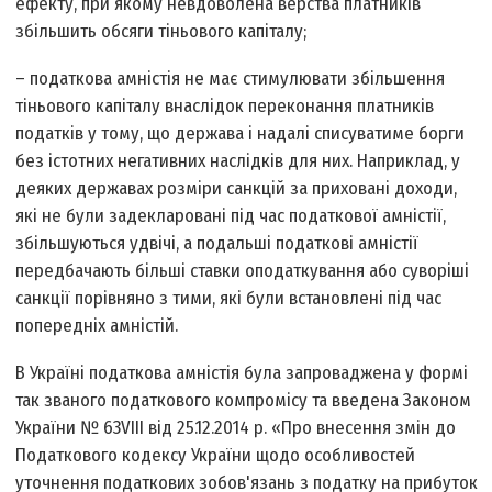
ефекту, при якому невдоволена верства платників
збільшить обсяги тіньового капіталу;
– податкова амністія не має стимулювати збільшення
тіньового капіталу внаслідок переконання платників
податків у тому, що держава і надалі списуватиме борги
без істотних негативних наслідків для них. Наприклад, у
деяких державах розміри санкцій за приховані доходи,
які не були задекларовані під час податкової амністії,
збільшуються удвічі, а подальші податкові амністії
передбачають більші ставки оподаткування або суворіші
санкції порівняно з тими, які були встановлені під час
попередніх амністій.
В Україні податкова амністія була запроваджена у формі
так званого податкового компромісу та введена Законом
України № 63­VIII від 25.12.2014 р. «Про внесення змін до
Податкового кодексу України щодо особливостей
уточнення податкових зобов'язань з податку на прибуток