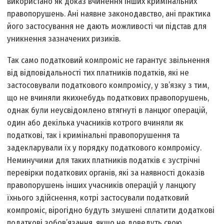
використано як доказ вчинення інших кримінальних
правопорушень. Ані наявне законодавство, ані практика
його застосування не дають можливості чи підстав для
уникнення зазначених ризиків.
Так само податковий компроміс не гарантує звільнення
від відповідальності тих платників податків, які не
застосовували податкового компромісу, у зв’язку з тим,
що не вчиняли яких­небудь податкових правопорушень,
однак були неусвідомлено втягнуті в ланцюг операцій,
один або декілька учасників котрого вчиняли як
податкові, так і кримінальні правопорушення та
задекларували їх у порядку податкового компромісу.
Неминучими для таких платників податків є зустрічні
перевірки податкових органів, які за наявності доказів
правопорушень інших учасників операцій у ланцюгу
їхнього здійснення, котрі застосували податковий
компроміс, вірогідно будуть змушені сплатити додаткові
податкові зобов’язання, якщо не доведуть свою