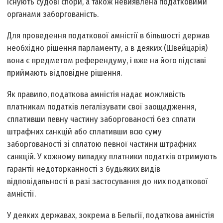
існують судові спори, а також невиявлена податковими
органами заборгованість.
Для проведення податкової амністії в більшості держав
необхідно рішення парламенту, а в деяких (Швейцарія)
вона є предметом референдуму, і вже на його підставі
приймають відповідне рішення.
Як правило, податкова амністія надає можливість
платникам податків легалізувати свої заощадження,
сплативши певну частину заборгованості без сплати
штрафних санкцій або сплативши всю суму
заборгованості зі сплатою певної частини штрафних
санкцій. У кожному випадку платники податків отримують
гарантії недоторканності з будь­яких видів
відповідальності в разі застосування до них податкової
амністії.
У деяких державах, зокрема в Бельгії, податкова амністія