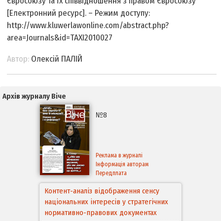
Євросоюзу та їх співвідношення з правом Євросоюзу
[Електронний ресурс]. – Режим доступу:
http://www.kluwerlawonline.com/abstract.php?
area=Journals&id=TAXI2010027
Автор:
Олексій ПАЛІЙ
Архів журналу Віче
№8
Реклама в журналі
Інформація авторам
Передплата
Аспекти правового забезпечення
відновлення дії окремих положень
Конституції України