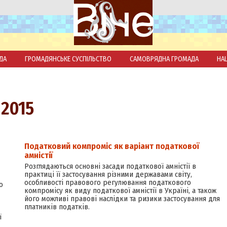
ДА
ГРОМАДЯНСЬКЕ СУСПІЛЬСТВО
САМОВРЯДНА ГРОМАДА
НА
 2015
Податковий компроміс як варіант податкової
амністії
Розглядаються основні засади податкової амністії в
практиці її застосування різними державами світу,
особливості правового регулювання податкового
о
компромісу як виду податкової амністії в Україні, а також
його можливі правові наслідки та ризики застосування для
платників податків.
ї