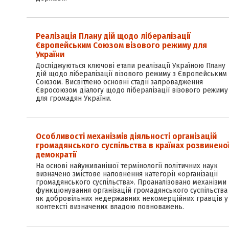
Реалізація Плану дій щодо лібералізації
Європейським Союзом візового режиму для
України
Досліджуються ключові етапи реалізації Україною Плану
дій щодо лібералізації візового режиму з Європейським
Союзом. Висвітлено основні стадії запровадження
Євросоюзом діалогу щодо лібералізації візового режиму
для громадян України.
Особливості механізмів діяльності організацій
громадянського суспільства в країнах розвинено
демократії
На основі найуживанішої термінології політичних наук
визначено змістове наповнення категорії «організації
громадянського суспільства». Проаналізовано механізми
функціонування організацій громадянського суспільства
як добровільних недержавних некомерційних гравців у
контексті визначених владою повноважень.