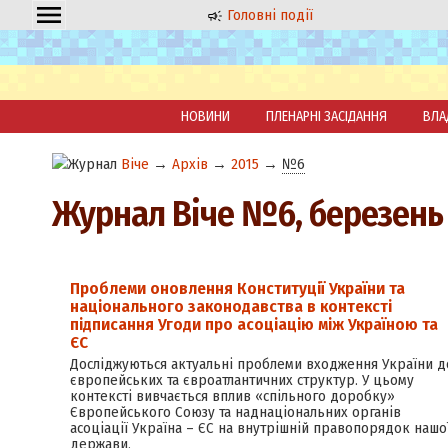
Головні події
НОВИНИ
ПЛЕНАРНІ ЗАСІДАННЯ
ВЛА
Віче
→
Архів
→
2015
→
№6
Журнал Віче №6, березень
Проблеми оновлення Конституції України та
національного законодавства в контексті
підписання Угоди про асоціацію між Україною та
ЄС
Досліджуються актуальні проблеми входження України д
європейських та євроатлантичних структур. У цьому
контексті вивчається вплив «спільного доробку»
Європейського Союзу та наднаціональних органів
асоціації Україна – ЄС на внутрішній правопорядок нашо
держави.