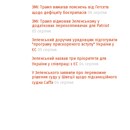
ЗМІ: Трамп вимагав пояснень від Гегсета
щодо дефіциту боєприпасів
06 серпня
ЗМІ: Трамп відмовив Зеленському у
додаткових перехоплювачах для Patriot
05 серпня
Зеленський доручив урядовцям підготувати
"програму прискореного вступу" України у
ЄС
05 серпня
Зеленський назвав три пріоритети для
України у співпраці з ЄС
04 серпня
У Зеленського заявили про переможне
рішення суду у Швеції щодо підсанкційного
судна Caffa
04 серпня