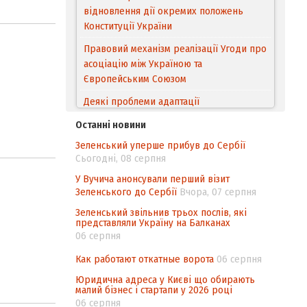
відновлення дії окремих положень
Конституції України
Правовий механізм реалізації Угоди про
асоціацію між Україною та
Європейським Cоюзом
Деякі проблеми адаптації
законодавства України щодо зазначення
Останні новини
походження товарів відповідно до
Зеленський уперше прибув до Сербії
Угоди про торговельні аспекти прав
Сьогодні, 08 серпня
інтелектуальної власності (TRIPS) у
контексті євроінтеграції
У Вучича анонсували перший візит
Зеленського до Сербії
Вчора, 07 серпня
Аналіз виборчого законодавства щодо
Зеленський звільнив трьох послів, які
невизначеності механізму повторного
представляли Україну на Балканах
підрахунку голосів виборців
06 серпня
Інформаційна безпека суспільства
Как работают откатные ворота
06 серпня
Юридична адреса у Києві що обирають
малий бізнес і стартапи у 2026 році
06 серпня