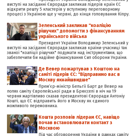
виступі на засіданні Євроради закликав лідерів країн ЄС
відкрити решту 5 кластерів у вступному переговорному
процесі з Україною ще у червні, до кінця головування Кіпру.
Зеленський закликав "коаліцію
рішучих" допомогти з фінансуванням
українського війська
Президент України Володимир Зеленський у
виступі на засіданні Євроради закликав країни-учасниці так
званої "коаліції рішучих" подумати над інструментами, що
забезпечили би надійне фінансування Сил оборони України.
Де Вевер пожартував з Коштою на
саміті лідерів ЄС: "Відправимо вас в
Москву якнайшвидше"
Премʼєр-міністр Бельгії Барт де Вевер на
полях саміту Європейської ради в Брюсселі в ніч на 19
червня жартівливо сказав президентові Євроради Антоніу
Кошті, що ЄС відправить його в Москву як єдиного
можливого перемовника.
Кошта розповів лідерам ЄС, навіщо
почав встановлювати контакт з
Москвою
Під час обговорення України в рамках саміту