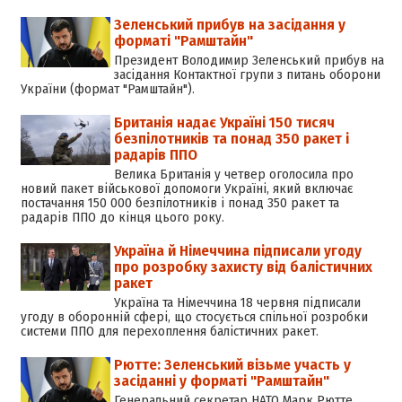
Зеленський прибув на засідання у
форматі "Рамштайн"
Президент Володимир Зеленський прибув на
засідання Контактної групи з питань оборони
України (формат "Рамштайн").
Британія надає Україні 150 тисяч
безпілотників та понад 350 ракет і
радарів ППО
Велика Британія у четвер оголосила про
новий пакет військової допомоги Україні, який включає
постачання 150 000 безпілотників і понад 350 ракет та
радарів ППО до кінця цього року.
Україна й Німеччина підписали угоду
про розробку захисту від балістичних
ракет
Україна та Німеччина 18 червня підписали
угоду в оборонній сфері, що стосується спільної розробки
системи ППО для перехоплення балістичних ракет.
Рютте: Зеленський візьме участь у
засіданні у форматі "Рамштайн"
Генеральний секретар НАТО Марк Рютте