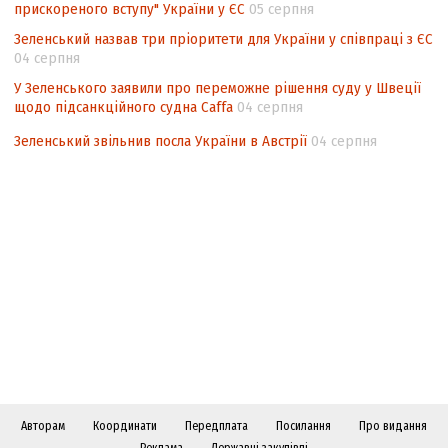
прискореного вступу" України у ЄС
05 серпня
Зеленський назвав три пріоритети для України у співпраці з ЄС
04 серпня
У Зеленського заявили про переможне рішення суду у Швеції
щодо підсанкційного судна Caffa
04 серпня
Зеленський звільнив посла України в Австрії
04 серпня
Авторам
Координати
Передплата
Посилання
Про видання