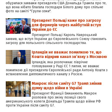
обурилася заявами президента США Дональда Трампа про те,
що вона нібито благала господаря Білого дому про спільне
фото на саміті "Групи семи".
Президент Польщі каже про загрозу
для фермерів через майбутній вступ
України до ЄС
Президент Польщі Кароль Навроцький
заявив, що вступ України до Європейського Союзу становить
загрозу для польського сільського господарства.
Ірландія не вважає помилкою те, що
Кошта відкрив канал звʼязку з Москвою
Ірландія, яка розпочинає піврічне
головування у Раді ЄС 1 липня, не вважає
помилкою дії президента Європейської ради Антоніу Кошти з
встановлення дипломатичного каналу з Росією.
Макрон: після саміту G7 Трамп змінив
думку щодо війни в Україні
Президент Франції Емманюель Макрон
розповів про зміну позиції свого
американського колеги Дональда Трампа щодо війни РФ
проти України після саміту G7.