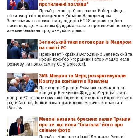
протилежні погляди"
Премʼєр-міністр Словаччини Роберт Фіцо,
після зустрічі з президентом України Володимиром
Зеленським на полях саміту лідерів ЄС 18 червня зробив
висновок, що має з ним фундаментально протилежні погляди,
але має бажання продовжувати діалог.
Зеленський таки поговорив із Мадяром
на саміті ЄС
Президент України Володимир Зеленський та
новий прем’єр Угорщини Петер Мадяр мали
розмову на полях саміту ЄС у Брюсселі.
ЗМІ: Макрон та Мерц розкритикували
Кошту за контакти з Кремлем
Президент Франції Емманюель Макрон та
канцлер Німеччини Фрідріх Мерц на саміті
лідерів ЄС розкритикували спроби президента Європейської
ради Антоніу Кошти налагодити дипломатичні контакти з
Росією.
Мелоні назвала брехнею заяви Трампа
про те, що вона "благала" його про
спільне фото
Прем’єр-міністерка Італії Джорджа Мелоні