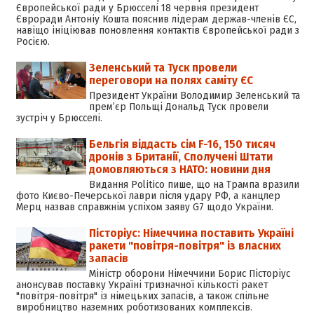
Європейської ради у Брюсселі 18 червня президент
Євроради Антоніу Кошта пояснив лідерам держав-членів ЄС,
навіщо ініціював поновлення контактів Європейської ради з
Росією.
Зеленський та Туск провели
переговори на полях саміту ЄС
Президент України Володимир Зеленський та
прем’єр Польщі Дональд Туск провели
зустріч у Брюсселі.
Бельгія віддасть сім F-16, 150 тисяч
дронів з Британії, Сполучені Штати
домовляються з НАТО: новини дня
Видання Politico пише, що на Трампа вразили
фото Києво-Печерської лаври після удару РФ, а канцлер
Мерц назвав справжнім успіхом заяву G7 щодо України.
Пісторіус: Німеччина поставить Україні
ракети "повітря-повітря" із власних
запасів
Міністр оборони Німеччини Борис Пісторіус
анонсував поставку Україні тризначної кількості ракет
"повітря-повітря" із німецьких запасів, а також спільне
виробництво наземних роботизованих комплексів.