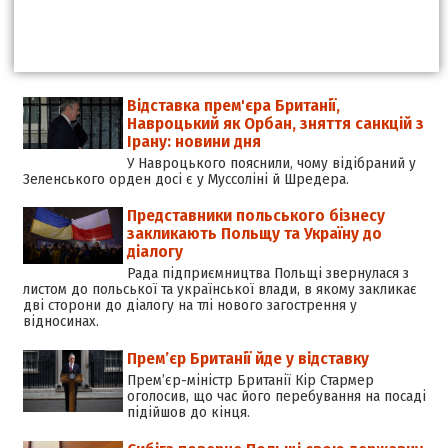
Відставка прем'єра Британії,
Навроцький як Орбан, зняття санкцій з
Ірану: новини дня
У Навроцького пояснили, чому відібраний у
Зеленського орден досі є у Муссоліні й Шредера.
Представники польського бізнесу
закликають Польщу та Україну до
діалогу
Рада підприємництва Польщі звернулася з
листом до польської та української влади, в якому закликає
дві сторони до діалогу на тлі нового загострення у
відносинах.
Прем’єр Британії йде у відставку
Прем’єр-міністр Британії Кір Стармер
оголосив, що час його перебування на посаді
підійшов до кінця.