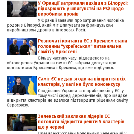
У Франції затримали вихідця з Білорусі:
підозрюють у шпигунстві на РФ щодо
виробника дронів
У Франції заявили про затримання чоловіка
родом з Білорусі, який міг шпигувати за французьким
виробництвом дронів в інтересах Росії.
Розпочаті контакти ЄС з Кремлем стали
головним "українським" питанням на
саміті у Брюсселі
Більшу частину часу, відведеного на
обговорення України на саміті ЄС, забрала дискусія про
контакти між Брюсселем і Кремлем, що вже відбулися.
Саміт ЄС не дав згоду на відкриття всіх
кластерів, у залі не було консенсусу
Сподівання України та її прибічників у ЄС, у
тому числі серед держав-членів, про швидке
відкриття кластерів не вдалося підтвердити рішенням саміту
Євросоюзу.
Зеленський закликав лідерів ЄС
погодити відкриття решти 5 кластерів
ще у червні
Президент України Володимир Зеленський у