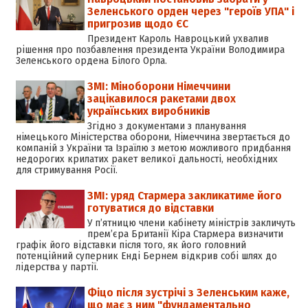
Зеленського орден через "героїв УПА" і
пригрозив щодо ЄС
Президент Кароль Навроцький ухвалив
рішення про позбавлення президента України Володимира
Зеленського ордена Білого Орла.
ЗМІ: Міноборони Німеччини
зацікавилося ракетами двох
українських виробників
Згідно з документами з планування
німецького Міністерства оборони, Німеччина звертається до
компаній з України та Ізраїлю з метою можливого придбання
недорогих крилатих ракет великої дальності, необхідних
для стримування Росії.
ЗМІ: уряд Стармера закликатиме його
готуватися до відставки
У п’ятницю члени кабінету міністрів закличуть
прем’єра Британії Кіра Стармера визначити
графік його відставки після того, як його головний
потенційний суперник Енді Бернем відкрив собі шлях до
лідерства у партії.
Фіцо після зустрічі з Зеленським каже,
що має з ним "фундаментально