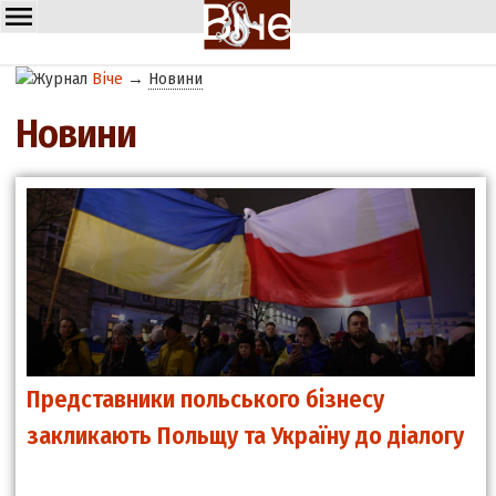
Віче
→
Новини
Новини
Представники польського бізнесу
закликають Польщу та Україну до діалогу