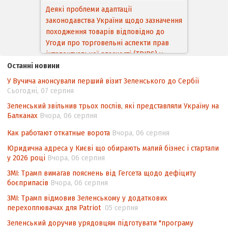
Деякі проблеми адаптації
законодавства України щодо зазначення
походження товарів відповідно до
Угоди про торговельні аспекти прав
інтелектуальної власності (TRIPS) у
контексті євроінтеграції
Останні новини
У Вучича анонсували перший візит Зеленського до Сербії
Аналіз виборчого законодавства щодо
Сьогодні, 07 серпня
невизначеності механізму повторного
підрахунку голосів виборців
Зеленський звільнив трьох послів, які представляли Україну на
Балканах
Вчора, 06 серпня
Інформаційна безпека суспільства
Как работают откатные ворота
Вчора, 06 серпня
Контент-аналіз відображення сенсу
Юридична адреса у Києві що обирають малий бізнес і стартапи
національних інтересів у стратегічних
у 2026 році
Вчора, 06 серпня
нормативно-правових документах
ЗМІ: Трамп вимагав пояснень від Гегсета щодо дефіциту
боєприпасів
Вчора, 06 серпня
ЗМІ: Трамп відмовив Зеленському у додаткових
перехоплювачах для Patriot
05 серпня
Зеленський доручив урядовцям підготувати "програму