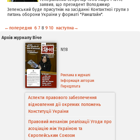
заявив, що президент Володимир
Зеленський буде присутнім на засіданні Контактної групи з
питань оборони України у форматі "Рамштайн".
←попередня
6
7
8
9
10
наступна→
Архів журналу Віче
№8
Реклама в журналі
Інформація авторам
Передплата
Аспекти правового забезпечення
відновлення дії окремих положень
Конституції України
Правовий механізм реалізації Угоди про
асоціацію між Україною та
Європейським Cоюзом