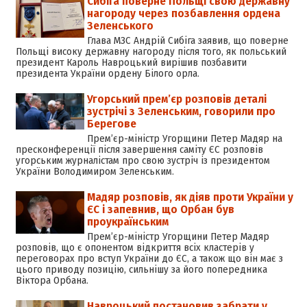
Сибіга поверне Польщі свою державну
нагороду через позбавлення ордена
Зеленського
Глава МЗС Андрій Сибіга заявив, що поверне
Польщі високу державну нагороду після того, як польський
президент Кароль Навроцький вирішив позбавити
президента України ордену Білого орла.
Угорський прем’єр розповів деталі
зустрічі з Зеленським, говорили про
Берегове
Прем’єр-міністр Угорщини Петер Мадяр на
пресконференції після завершення саміту ЄС розповів
угорським журналістам про свою зустріч із президентом
України Володимиром Зеленським.
Мадяр розповів, як діяв проти України у
ЄС і запевнив, що Орбан був
проукраїнським
Прем’єр-міністр Угорщини Петер Мадяр
розповів, що є опонентом відкриття всіх кластерів у
переговорах про вступ України до ЄС, а також що він має з
цього приводу позицію, сильнішу за його попередника
Віктора Орбана.
Навроцький постановив забрати у