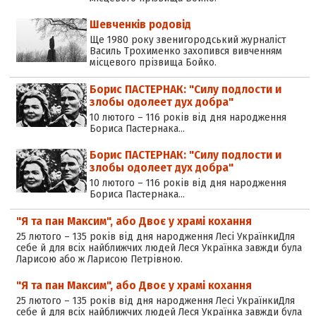
Шевченків родовід
Ще 1980 року звенигородський журналіст
Василь Трохименко захопився вивченням
місцевого прізвища Бойко.
Борис ПАСТЕРНАК: "Силу подлости и
злобы одолеет дух добра"
10 лютого – 116 років від дня народження
Бориса Пастернака…
Борис ПАСТЕРНАК: "Силу подлости и
злобы одолеет дух добра"
10 лютого – 116 років від дня народження
Бориса Пастернака…
"Я та пан Максим", або Двоє у храмі кохання
25 лютого – 135 років від дня народження Лесі УкраїнкиДля
себе й для всіх найближчих людей Леся Українка завжди була
Ларисою або ж Ларисою Петрівною.
"Я та пан Максим", або Двоє у храмі кохання
25 лютого – 135 років від дня народження Лесі УкраїнкиДля
себе й для всіх найближчих людей Леся Українка завжди була