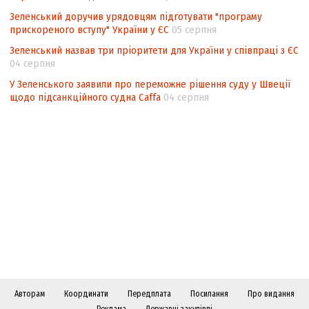
Зеленський доручив урядовцям підготувати "програму
прискореного вступу" України у ЄС
05 серпня
Зеленський назвав три пріоритети для України у співпраці з ЄС
04 серпня
У Зеленського заявили про переможне рішення суду у Швеції
щодо підсанкційного судна Caffa
04 серпня
Авторам
Координати
Передплата
Посилання
Про видання