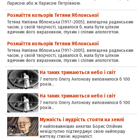
Ларисою або ж Ларисою Петрівною.
Розмаїття кольорів Тетяни Яблонської
Тетяна Нилівна Яблонська (1917–2005), випещена радянським
часом, у своїй творчості, здавалося б, мала бути цілком
вдячним його виразником, глухим і сліпим апологетом.
Розмаїття кольорів Тетяни Яблонської
Тетяна Нилівна Яблонська (1917–2005), випещена радянським
часом, у своїй творчості, здавалося б, мала бути цілком
вдячним його виразником, глухим і сліпим апологетом.
На таких тримаються небо і світ
7 лютого Олегу Антонову виповнилося б 100
років…
На таких тримаються небо і світ
7 лютого Олегу Антонову виповнилося б 100
років…
Мужність і мудрість стояти на землі
У найповажніших анкетах Борис Олійник
невідступно підтверджує свою найпершу
життєву стихію: журналіст.