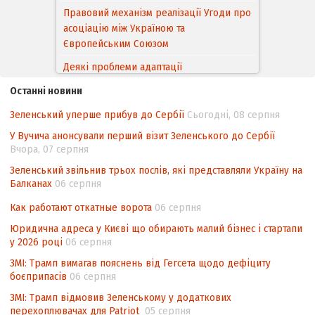
Правовий механізм реалізації Угоди про
асоціацію між Україною та
Європейським Cоюзом
Деякі проблеми адаптації
законодавства України щодо зазначення
Останні новини
походження товарів відповідно до
Угоди про торговельні аспекти прав
Зеленський уперше прибув до Сербії
Сьогодні, 08 серпня
інтелектуальної власності (TRIPS) у
У Вучича анонсували перший візит Зеленського до Сербії
контексті євроінтеграції
Вчора, 07 серпня
Аналіз виборчого законодавства щодо
Зеленський звільнив трьох послів, які представляли Україну на
невизначеності механізму повторного
Балканах
06 серпня
підрахунку голосів виборців
Как работают откатные ворота
06 серпня
Інформаційна безпека суспільства
Юридична адреса у Києві що обирають малий бізнес і стартапи
у 2026 році
06 серпня
ЗМІ: Трамп вимагав пояснень від Гегсета щодо дефіциту
боєприпасів
06 серпня
ЗМІ: Трамп відмовив Зеленському у додаткових
перехоплювачах для Patriot
05 серпня