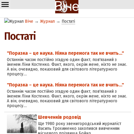
Віче
→
Журнал
→
Постаті
Постаті
"Поразка – це наука. Ніяка перемога так не вчить…"
Останнім часом постійно згадую один факт, пов'язаний з
іменем Ліни Костенко. Факт, якого, окрім мене, ніхто не знає.
А він, очевидно, показовий для світового літературного
процесу.…
"Поразка – це наука. Ніяка перемога так не вчить…"
Останнім часом постійно згадую один факт, пов'язаний з
іменем Ліни Костенко. Факт, якого, окрім мене, ніхто не знає.
А він, очевидно, показовий для світового літературного
процесу.…
Шевченків родовід
Ще 1980 року звенигородський журналіст
Василь Трохименко захопився вивченням
місцевого прізвища Бойко.