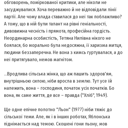
обговорень, поміркованої критики, але ніколи не
засуджувалися. Хоча переважно й не відповідали лінії
партії. Але чому влада ставилася до неї так поблажливо?
А тому, що в ній були талант на рівні геніальності,
дивовижна чесність і прямота, професійна гордість.
Неординарна особистість, Тетяна Нилівна нікого не
боялася, бо морально була недосяжна, її харизма митця,
людини беззаперечна. Не вона з кимсь гуртувалася, а до
неї притягувало, немов магнітом.
…Вродлива сільська жінка, що аж пашить здоров'ям,
внутрішньою силою, ніби вросла в землю. Тут усе їй
належить, вона – господиня, початок усіх початків. Бо
вона, як саме життя, де все – правда ("Хліб", 1949).
Ще одне епічне полотно "Льон" (1977) ніби тяжіє до
сільської теми. Але, як і в інших роботах, Яблонська
піднімається над темою. Скошені гони льону, мов