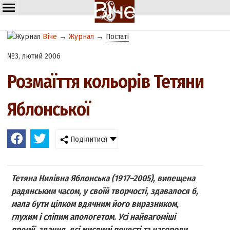
Віче
→
Журнал
→
Постаті
№3, лютий 2006
Розмаїття кольорів Тетяни
Яблонської
Поділитися
Тетяна Нилівна Яблонська (1917–2005), випещена
радянським часом, у своїй творчості, здавалося б,
мала бути цілком вдячним його виразником,
глухим і сліпим апологетом. Усі найвагоміші
премії, звання, всі мислимі почесті та нагороди