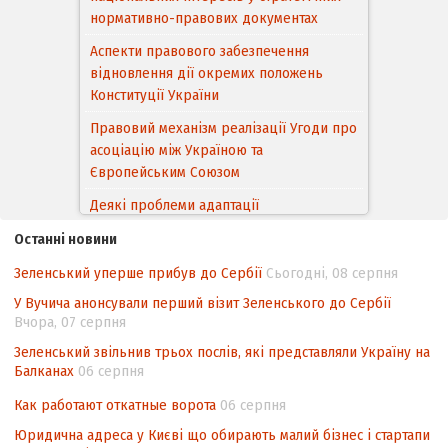
нормативно-правових документах
Аспекти правового забезпечення
відновлення дії окремих положень
Конституції України
Правовий механізм реалізації Угоди про
асоціацію між Україною та
Європейським Cоюзом
Деякі проблеми адаптації
законодавства України щодо зазначення
Останні новини
походження товарів відповідно до
Угоди про торговельні аспекти прав
Зеленський уперше прибув до Сербії
Сьогодні, 08 серпня
інтелектуальної власності (TRIPS) у
У Вучича анонсували перший візит Зеленського до Сербії
контексті євроінтеграції
Вчора, 07 серпня
Аналіз виборчого законодавства щодо
Зеленський звільнив трьох послів, які представляли Україну на
невизначеності механізму повторного
Балканах
06 серпня
підрахунку голосів виборців
Как работают откатные ворота
06 серпня
Інформаційна безпека суспільства
Юридична адреса у Києві що обирають малий бізнес і стартапи