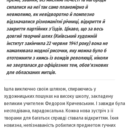
сипалися на неї так само планомірно й
невмолимо, як невідворотно й помпезно
відзначалися різноманітні річниці, відкриття й
закриття партійних з'їздів. Цікаво, що за весь
довгий творчий шлях (Київський художній
інститут закінчила 22 червня 1941 року) вона не
намалювала жодної рисочки, яку можна було б
ототожнити з кимсь із вождів революції, ніколи
не зверталася до офіціозних тем, обов'язкових
для обласканих митців.
Ішла виключно своїм шляхом, спираючись у
художницьких пошуках на високу школу, закладену
великим учителем Федором Кричевським. І завжди була
несподівана, парадоксальна. Кожна нова зустріч з її
творами для багатьох справді ставала відкриттям. Їхня
новизна, непізнаваність робилися предметом гучних