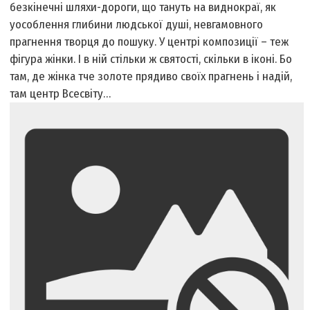
безкінечні шляхи-дороги, що тануть на виднокраї, як
уособлення глибини людської душі, невгамовного
прагнення творця до пошуку. У центрі композиції – теж
фігура жінки. І в ній стільки ж святості, скільки в іконі. Бо
там, де жінка тче золоте прядиво своїх прагнень і надій,
там центр Всесвіту…