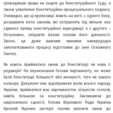
громадянам права на скарги до Конституційного Суду, а
також ухвалення Конституційно-процесуального кодексу.
Очевидно, що ці пропозиції мають на меті, з одного боку,
розширити коло законів, які потраплять під пильне око
єдиного органу конституційної юрисдикції, а з другого –
безумовно, зміцнити базові основи його діяльності.
Звісно, це дуже важливі чинники напередодні
започаткованого процесу підготовки до змін Основного
Закону.
Як мають прийматися зміни до Конституції чи нова її
редакція? На переконання Голови парламенту, не може
бути Конституції більшості або меншості, того чи іншого
кольору. Документ має відображати волю всього народу
України, прийматися має парламентом, кількістю голосів,
навіть більшою за конституційну. Закликаючи до
національної єдності, Голова Верховної Ради України
Арсеній Яценюк застеріг охочих вносити зміни до