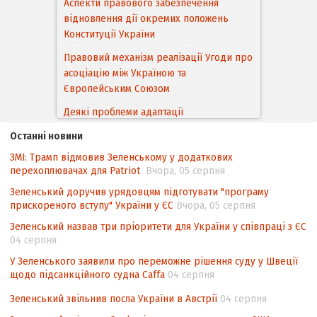
Аспекти правового забезпечення
відновлення дії окремих положень
Конституції України
Правовий механізм реалізації Угоди про
асоціацію між Україною та
Європейським Cоюзом
Деякі проблеми адаптації
законодавства України щодо зазначення
Останні новини
походження товарів відповідно до
ЗМІ: Трамп відмовив Зеленському у додаткових
Угоди про торговельні аспекти прав
перехоплювачах для Patriot
Вчора, 05 серпня
інтелектуальної власності (TRIPS) у
контексті євроінтеграції
Зеленський доручив урядовцям підготувати "програму
прискореного вступу" України у ЄС
Вчора, 05 серпня
Аналіз виборчого законодавства щодо
Зеленський назвав три пріоритети для України у співпраці з ЄС
невизначеності механізму повторного
04 серпня
підрахунку голосів виборців
У Зеленського заявили про переможне рішення суду у Швеції
Інформаційна безпека суспільства
щодо підсанкційного судна Caffa
04 серпня
Зеленський звільнив посла України в Австрії
04 серпня