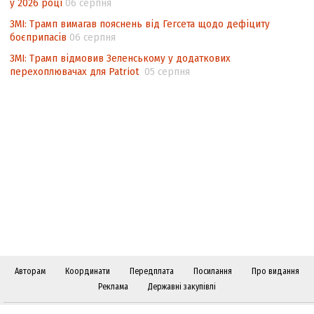
у 2026 році
06 серпня
ЗМІ: Трамп вимагав пояснень від Гегсета щодо дефіциту
боєприпасів
06 серпня
ЗМІ: Трамп відмовив Зеленському у додаткових
перехоплювачах для Patriot
05 серпня
Авторам
Координати
Передплата
Посилання
Про видання
Реклама
Державні закупівлі