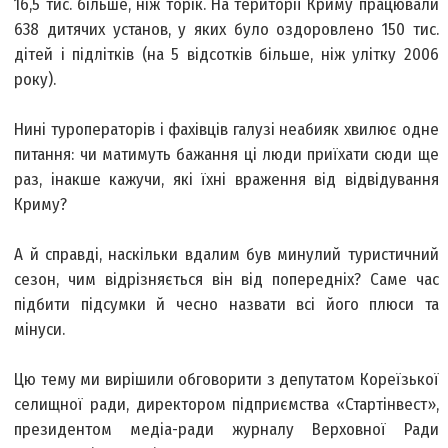
16,5 тис. більше, ніж торік. На території Криму працювали
638 дитячих установ, у яких було оздоровлено 150 тис.
дітей і підлітків (на 5 відсотків більше, ніж улітку 2006
року).
Нині туроператорів і фахівців галузі неабияк хвилює одне
питання: чи матимуть бажання ці люди приїхати сюди ще
раз, інакше кажучи, які їхні враження від відвідування
Криму?
А й справді, наскільки вдалим був минулий туристичний
сезон, чим відрізняється він від попередніх? Саме час
підбити підсумки й чесно назвати всі його плюси та
мінуси.
Цю тему ми вирішили обговорити з депутатом Кореїзької
селищної ради, директором підприємства «Стартінвест»,
президентом медіа-ради журналу Верховної Ради