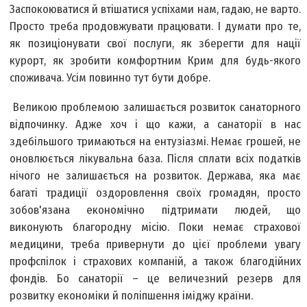
Заспокоюватися й втішатися успіхами нам, гадаю, не варто.
Просто треба продовжувати працювати. І думати про те,
як позиціонувати свої послуги, як зберегти для нації
курорт, як зробити комфортним Крим для будь-якого
споживача. Усім повинно тут бути добре.
Великою проблемою залишається розвиток санаторного
відпочинку. Адже хоч і що кажи, а санаторії в нас
здебільшого тримаються на ентузіазмі. Немає грошей, не
оновлюється лікувальна база. Після сплати всіх податків
нічого не залишається на розвиток. Держава, яка має
багаті традиції оздоровлення своїх громадян, просто
зобов'язана економічно підтримати людей, що
виконують благородну місію. Поки немає страхової
медицини, треба привернути до цієї проблеми увагу
профспілок і страхових компаній, а також благодійних
фондів. Бо санаторії – це величезний резерв для
розвитку економіки й поліпшення іміджу країни.