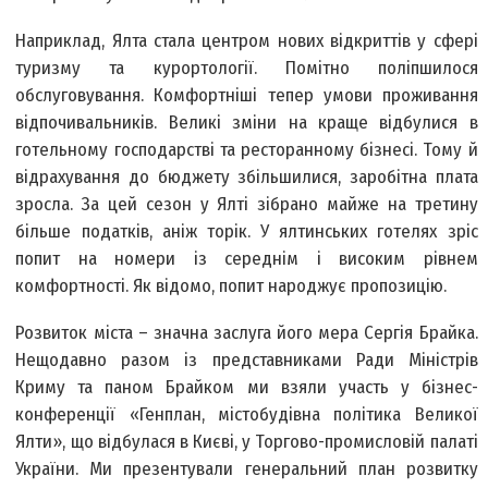
Наприклад, Ялта стала центром нових відкриттів у сфері
туризму та курортології. Помітно поліпшилося
обслуговування. Комфортніші тепер умови проживання
відпочивальників. Великі зміни на краще відбулися в
готельному господарстві та ресторанному бізнесі. Тому й
відрахування до бюджету збільшилися, заробітна плата
зросла. За цей сезон у Ялті зібрано майже на третину
більше податків, аніж торік. У ялтинських готелях зріс
попит на номери із середнім і високим рівнем
комфортності. Як відомо, попит народжує пропозицію.
Розвиток міста – значна заслуга його мера Сергія Брайка.
Нещодавно разом із представниками Ради Міністрів
Криму та паном Брайком ми взяли участь у бізнес-
конференції «Генплан, містобудівна політика Великої
Ялти», що відбулася в Києві, у Торгово-промисловій палаті
України. Ми презентували генеральний план розвитку