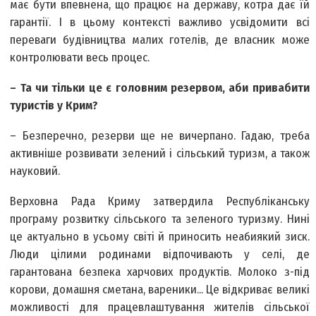
має бути впевнена, що працює на державу, котра дає їй
гарантії. І в цьому контексті важливо усвідомити всі
переваги будівництва малих готелів, де власник може
контролювати весь процес.
– Та чи тільки це є головним резервом, аби привабити
туристів у Крим?
– Безперечно, резерви ще не вичерпано. Гадаю, треба
активніше розвивати зелений і сільський туризм, а також
науковий.
Верховна Рада Криму затвердила Республіканську
програму розвитку сільського та зеленого туризму. Нині
це актуально в усьому світі й приносить неабиякий зиск.
Люди цілими родинами відпочивають у селі, де
гарантована безпека харчових продуктів. Молоко з-під
корови, домашня сметана, вареники... Це відкриває великі
можливості для працевлаштування жителів сільської