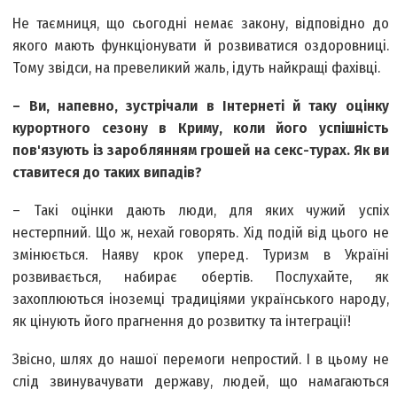
Не таємниця, що сьогодні немає закону, відповідно до
якого мають функціонувати й розвиватися оздоровниці.
Тому звідси, на превеликий жаль, ідуть найкращі фахівці.
– Ви, напевно, зустрічали в Інтернеті й таку оцінку
курортного сезону в Криму, коли його успішність
пов'язують із зароблянням грошей на секс-турах. Як ви
ставитеся до таких випадів?
– Такі оцінки дають люди, для яких чужий успіх
нестерпний. Що ж, нехай говорять. Хід подій від цього не
змінюється. Наяву крок уперед. Туризм в Україні
розвивається, набирає обертів. Послухайте, як
захоплюються іноземці традиціями українського народу,
як цінують його прагнення до розвитку та інтеграції!
Звісно, шлях до нашої перемоги непростий. І в цьому не
слід звинувачувати державу, людей, що намагаються