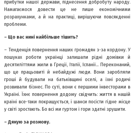
прибутки нашої держави, піднесення добробуту народу.
Намагаємося довести це не лише економічними
розрахунками, а й на практиці, вирішуючи повсякденні
проблеми.
– Що вас нині найбільше тішить?
– Тенденція повернення наших громадян з-за кордону. У
пошуках роботи українці залишали рідні домівки й
десятиліттями жили в Греції, Італії, Іспанії... Переконаний,
що це працьовиті й небайдужі люди. Вони заробляли
гроші й будували на батьківщині оселі, а їхні родичі
розвивали бізнес. По суті, вони є першими інвесторами в
Україні. Їхнє повернення додому свідчить: життя в нашій
країні все-таки покращується, і шанси посісти гідне місце
у світі зростають. Бо всі ми гуртом і гори здатні зрушити.
– Дякую за розмову.