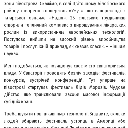
зони півострова. Скажімо, в селі Цвіточному Білогірського
району створено кооператив «Умут», що в перекладі з
татарської означає «Надія». 25 сільських трудівників
створили тепличний комплекс з вирощування лікарських
рослин із використанням європейських технологій.
Поступово вийшли на високий рівень виробництва
товарів і послуг. Їхній приклад, як сказав класик, – «іншим
наука».
Мені подобається, як позиціонує своє місто євпаторійська
влада. У Євпаторії проводять безліч заходів: фестивалів,
конкурсів, зустрічей, конференцій. Тут уперше на
півострові стартував фестиваль Дідів Морозів. Чудове
дійство, яке транслювали засоби масової інформації
сусідніх країн.
Треба шукати нові цікаві піар-технології. Згадайте, скільки
людей збирають фестиваль устриць в Америці або