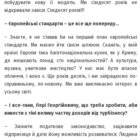
побудувати нову її модель. Ми сімдесят років не
відкривали завіси. Сімдесят років!!!
– Європейські стандарти – це все ще попереду...
– Знаєте, я не ставив би на перший план європейські
стандарти. Ми маємо йти своїм шляхом. Скажіть, у якій
країні Європи така багатонаціональна кухня, як у Криму,
де мешкають понад сто національностей? А культура,
музика, ужиткове мистецтво? У нас має бути власне
обличчя, і воно є. Ще років десять, і ми запрацюємо по-
справжньому, по-новому. Ми вже викликаємо інтерес в
усьому світі.
– І все-таки, Лері Георгійовичу, що треба зробити, аби
вивести з тіні велику частку доходів від турбізнесу?
– Змінити податкове законодавство, зацікавити
підприємця й дати йому можливість розвиватися. Людина