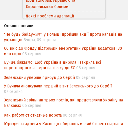
асоціацію між Україною та
Європейським Cоюзом
Деякі проблеми адаптації
законодавства України щодо зазначення
Останні новини
походження товарів відповідно до
"Не будь байдужим": у Польщі пройшли акції проти нападів на
Угоди про торговельні аспекти прав
українців
Вчора, 09 серпня
інтелектуальної власності (TRIPS) у
контексті євроінтеграції
ЄС вніс до Фонду підтримки енергетики України додаткові 30
млн євро
08 серпня
Аналіз виборчого законодавства щодо
Вучич: бажаємо, щоб Україна відкрила і закрила всі
невизначеності механізму повторного
переговорні кластери на шляху до ЄС
08 серпня
підрахунку голосів виборців
Зеленський уперше прибув до Сербії
08 серпня
Інформаційна безпека суспільства
У Вучича анонсували перший візит Зеленського до Сербії
07 серпня
Зеленський звільнив трьох послів, які представляли Україну на
Балканах
06 серпня
Как работают откатные ворота
06 серпня
Юридична адреса у Києві що обирають малий бізнес і стартапи