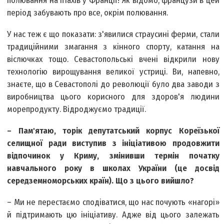
полювання на птахів у Франції! Як відомо, французи в цей
період забувають про все, окрім полювання.
У нас теж є що показати: з'явилися страусині ферми, стали
традиційними змагання з кінного спорту, катання на
віслючках тощо. Севастопольські вчені відкрили нову
технологію вирощування великої устриці. Ви, напевно,
знаєте, що в Севастополі до революції було два заводи з
виробництва цього корисного для здоров'я людини
морепродукту. Відроджуємо традиції.
– Пам'ятаю, торік депутатський корпус Кореїзької
селищної ради виступив з ініціативою продовжити
відпочинок у Криму, змінивши термін початку
навчального року в школах України (це досвід
середземноморських країн). Що з цього вийшло?
– Ми не перестаємо сподіватися, що нас почують «нагорі»
й підтримають цю ініціативу. Адже від цього залежать