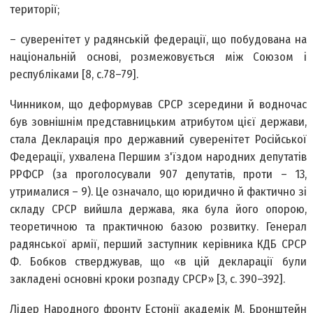
території;
– суверенітет у радянській федерації, що побудована на
національній основі, розмежовується між Союзом і
республіками [8, с.78–79].
Чинником, що деформував СРСР зсередини й водночас
був зовнішнім представницьким атрибутом цієї держави,
стала Декларація про державний суверенітет Російської
Федерації, ухвалена Першим з'їздом народних депутатів
РРФСР (за проголосували 907 депутатів, проти – 13,
утрималися – 9). Це означало, що юридично й фактично зі
складу СРСР вийшла держава, яка була його опорою,
теоретичною та практичною базою розвитку. Генерал
радянської армії, перший заступник керівника КДБ СРСР
Ф. Бобков стверджував, що «в цій декларації були
закладені основні кроки розпаду СРСР» [3, с. 390–392].
Лідер Народного фронту Естонії академік М. Бронштейн