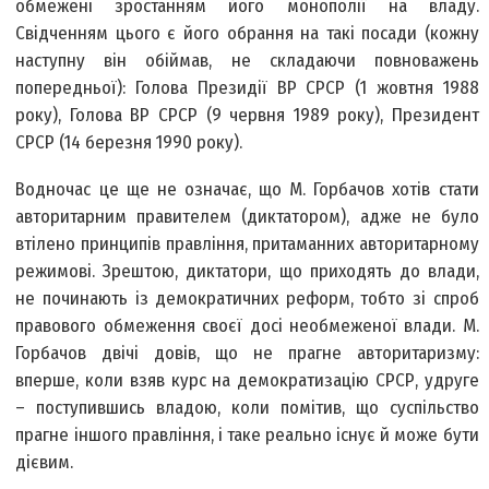
обмежені зростанням його монополії на владу.
Свідченням цього є його обрання на такі посади (кожну
наступну він обіймав, не складаючи повноважень
попередньої): Голова Президії ВР СРСР (1 жовтня 1988
року), Голова ВР СРСР (9 червня 1989 року), Президент
СРСР (14 березня 1990 року).
Водночас це ще не означає, що М. Горбачов хотів стати
авторитарним правителем (диктатором), адже не було
втілено принципів правління, притаманних авторитарному
режимові. Зрештою, диктатори, що приходять до влади,
не починають із демократичних реформ, тобто зі спроб
правового обмеження своєї досі необмеженої влади. М.
Горбачов двічі довів, що не прагне авторитаризму:
вперше, коли взяв курс на демократизацію СРСР, удруге
– поступившись владою, коли помітив, що суспільство
прагне іншого правління, і таке реально існує й може бути
дієвим.