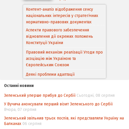
Аспекти правового забезпечення
відновлення дії окремих положень
Конституції України
Правовий механізм реалізації Угоди про
асоціацію між Україною та
Європейським Cоюзом
Деякі проблеми адаптації
законодавства України щодо зазначення
походження товарів відповідно до
Угоди про торговельні аспекти прав
інтелектуальної власності (TRIPS) у
контексті євроінтеграції
Останні новини
Аналіз виборчого законодавства щодо
Зеленський уперше прибув до Сербії
Сьогодні, 08 серпня
невизначеності механізму повторного
У Вучича анонсували перший візит Зеленського до Сербії
підрахунку голосів виборців
Вчора, 07 серпня
Інформаційна безпека суспільства
Зеленський звільнив трьох послів, які представляли Україну на
Балканах
06 серпня
Контент-аналіз відображення сенсу