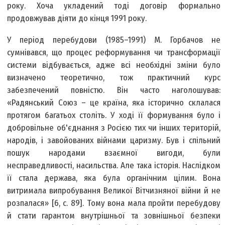
року. Хоча укладений тоді договір формально
продовжував діяти до кінця 1991 року.
У період перебудови (1985–1991) М. Горбачов не
сумнівався, що процес реформування чи трансформації
системи відбувається, адже всі необхідні зміни було
визначено теоретично, тож практичний курс
забезпечений повністю. Він часто наголошував:
«Радянський Союз – це країна, яка історично склалася
протягом багатьох століть. У ході її формування було і
добровільне об'єднання з Росією тих чи інших територій,
народів, і завойованих війнами царизму. Був і спільний
пошук народами взаємної вигоди, були
несправедливості, насильства. Але така історія. Наслідком
її стала держава, яка була органічним цілим. Вона
витримала випробування Великої Вітчизняної війни й не
розпалася» [6, с. 89]. Тому вона мала пройти перебудову
й стати гарантом внутрішньої та зовнішньої безпеки