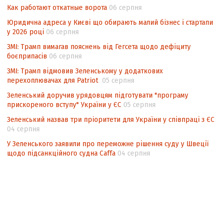
національних інтересів у стратегічних
Как работают откатные ворота
06 серпня
нормативно-правових документах
Юридична адреса у Києві що обирають малий бізнес і стартапи
у 2026 році
06 серпня
ЗМІ: Трамп вимагав пояснень від Гегсета щодо дефіциту
боєприпасів
06 серпня
ЗМІ: Трамп відмовив Зеленському у додаткових
перехоплювачах для Patriot
05 серпня
Зеленський доручив урядовцям підготувати "програму
прискореного вступу" України у ЄС
05 серпня
Зеленський назвав три пріоритети для України у співпраці з ЄС
04 серпня
У Зеленського заявили про переможне рішення суду у Швеції
щодо підсанкційного судна Caffa
04 серпня