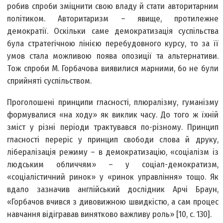
робив спроби зміцнити свою владу й стати авторитарним
політиком. Авторитаризм – явище, протилежне
демократії. Оскільки саме демократизація суспільства
була стратегічною лінією перебудовного курсу, то за її
умов стала можливою поява опозиції та альтернативи.
Тож спроби М. Горбачова виявилися марними, бо не були
сприйняті суспільством.
Проголошені принципи гласності, плюралізму, гуманізму
формувалися «на ходу» як виклик часу. До того ж їхній
зміст у різні періоди трактувався по-різному. Принцип
гласності переріс у принцип свободи слова й друку,
лібералізація режиму – в демократизацію, «соціалізм із
людським обличчям» – у соціал-демократизм,
«соціалістичний ринок» у «ринок управління» тощо. Як
вдало зазначив англійський дослідник Арчі Браун,
«Горбачов вчився з дивовижною швидкістю, а сам процес
навчання відігравав винятково важливу роль» [10, с. 130].