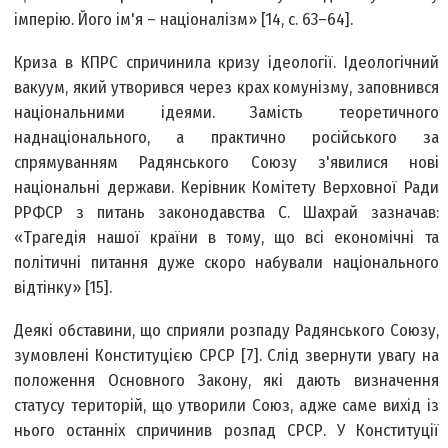
імперію. Його ім'я – націоналізм» [14, с. 63–64].
Криза в КПРС спричинила кризу ідеології. Ідеологічний
вакуум, який утворився через крах комунізму, заповнився
національними ідеями. Замість теоретичного
наднаціонального, а практично російського за
спрямуванням Радянського Союзу з'явилися нові
національні держави. Керівник Комітету Верховної Ради
РРФСР з питань законодавства С. Шахрай зазначав:
«Трагедія нашої країни в тому, що всі економічні та
політичні питання дуже скоро набували національного
відтінку» [15].
Деякі обставини, що сприяли розпаду Радянського Союзу,
зумовлені Конституцією СРСР [7]. Слід звернути увагу на
положення Основного Закону, які дають визначення
статусу територій, що утворили Союз, адже саме вихід із
нього останніх спричинив розпад СРСР. У Конституції