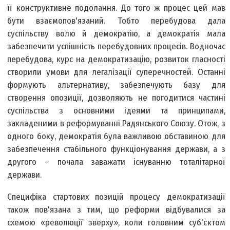
її конструктивне подолання. До того ж процес цей мав
бути взаємопов'язаний. Тобто перебудова дала
суспільству волю й демократію, а демократія мала
забезпечити успішність перебудовних процесів. Водночас
перебудова, курс на демократизацію, розвиток гласності
створили умови для легалізації суперечностей. Останні
формують альтернативу, забезпечують базу для
створення опозиції, дозволяють не погодитися частині
суспільства з основними ідеями та принципами,
закладеними в реформуванні Радянського Союзу. Отож, з
одного боку, демократія була важливою обставиною для
забезпечення стабільного функціонування держави, а з
другого – почала заважати існуванню тоталітарної
держави.
Специфіка стартових позицій процесу демократизації
також пов'язана з тим, що реформи відбувалися за
схемою «революції зверху», коли головним суб'єктом