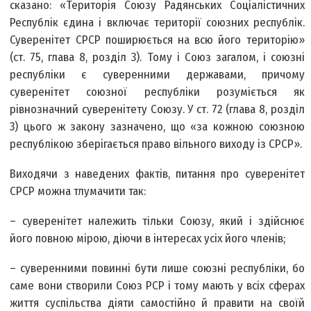
сказано: «Територія Союзу Радянських Соціалістичних
Республік єдина і включає території союзних республік.
Суверенітет СРСР поширюється на всю його територію»
(ст. 75, глава 8, розділ 3). Тому і Союз загалом, і союзні
республіки є суверенними державами, причому
суверенітет союзної республіки розуміється як
рівнозначний суверенітету Союзу. У ст. 72 (глава 8, розділ
3) цього ж закону зазначено, що «за кожною союзною
республікою зберігається право вільного виходу із СРСР».
Виходячи з наведених фактів, питання про суверенітет
СРСР можна тлумачити так:
– суверенітет належить тільки Союзу, який і здійснює
його повною мірою, діючи в інтересах усіх його членів;
– суверенними повинні бути лише союзні республіки, бо
саме вони створили Союз РСР і тому мають у всіх сферах
життя суспільства діяти самостійно й правити на своїй