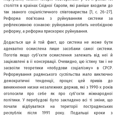
століття в країнах Східної Європи, які раніше входили до
так званого соціалістичного співтовариства [1, с. 26–27].
Реформа пов'язана з руйнуванням системи за
рефлексивною ознакою: руйнування робить необхідною
реформу, а реформа прискорює руйнування.
Додається ще й той факт, що система не може бути
адекватно осмислена лише засобами самої системи.
Поготів якщо суб'єкти осмислення залежать від неї й
зацікавлені в її консервації. Очевидно, цю істину так і не
засвоїли теоретики «побудови соціалізму» в СРСР.
Реформування радянського суспільства мало виключно
демократичні тенденції, процес цей привів до
виникнення низки незалежних держав, які з 1990-х років
оголосили про себе як про суб'єкти міжнародної
політики. У перебудові було закладено всі ті зміни, що
почали відбуватися на території пострадянських
республік після 1991 року. Подальші кроки з