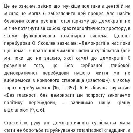
Це не означає, звісно, що гнучкіша політика в центрі й на
місцях не могла б забезпечити цей процес. Але навіть
безпомилковий рух від тоталітаризму до демократії не
міг не потягнути за собою крах геополітичного простору, в
якому функціонувала тоталітарна система. Ідеолог
перебудови О. Яковлєв зазначав: «Демократії в нас поки
що немає. Є прагнення чималої частини суспільства (але
ми поки що не знаємо, якої саме) до демократії. Є
розуміння того, що без серйозної, глибокої,
демократичної перебудови нашого життя ми не
виберемося з кризового становища («застою»), в якому
зараз перебуваємо» [16, с. 357]. А Є. Лігачов зауважив:
«Без гласності, без демократії ми попросту закопаємо
політику перебудови, ... залишимо нашу країну
відсталою» [9, с. 6].
Стратегією руху до демократичного суспільства мала
стати не боротьба та руйнування тоталітарної спадщини, а