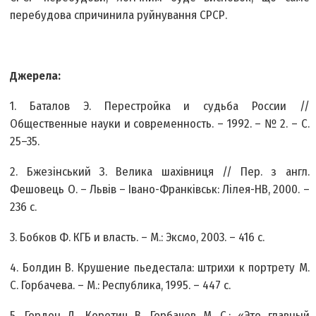
перебудова спричинила руйнування СРСР.
Джерела:
1. Баталов Э. Перестройка и судьба России //
Общественные науки и современность. – 1992. – № 2. – С.
25–35.
2. Бжезінський З. Велика шахівниця // Пер. з англ.
Фешовець О. – Львів – Івано-Франківськ: Лілея-НВ, 2000. –
236 с.
3. Бобков Ф. КГБ и власть. – М.: Эксмо, 2003. – 416 с.
4. Болдин В. Крушение пьедестала: штрихи к портрету М.
С. Горбачева. – М.: Республика, 1995. – 447 с.
5. Гордон Д., Коротич В. Горбачев М. С.: «Это главный