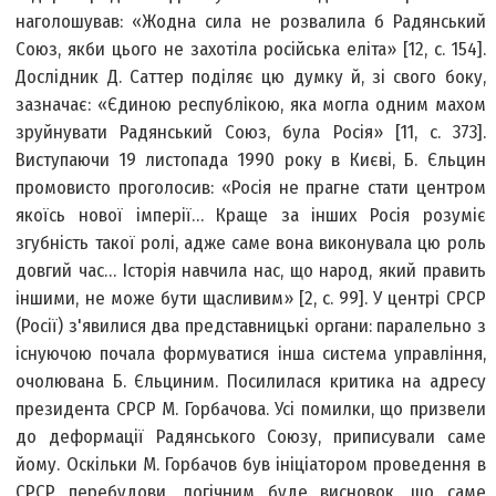
наголошував: «Жодна сила не розвалила б Радянський
Союз, якби цього не захотіла російська еліта» [12, с. 154].
Дослідник Д. Саттер поділяє цю думку й, зі свого боку,
зазначає: «Єдиною республікою, яка могла одним махом
зруйнувати Радянський Союз, була Росія» [11, с. 373].
Виступаючи 19 листопада 1990 року в Києві, Б. Єльцин
промовисто проголосив: «Росія не прагне стати центром
якоїсь нової імперії… Краще за інших Росія розуміє
згубність такої ролі, адже саме вона виконувала цю роль
довгий час… Історія навчила нас, що народ, який править
іншими, не може бути щасливим» [2, с. 99]. У центрі СРСР
(Росії) з'явилися два представницькі органи: паралельно з
існуючою почала формуватися інша система управління,
очолювана Б. Єльциним. Посилилася критика на адресу
президента СРСР М. Горбачова. Усі помилки, що призвели
до деформації Радянського Союзу, приписували саме
йому. Оскільки М. Горбачов був ініціатором проведення в
СРСР перебудови, логічним буде висновок, що саме