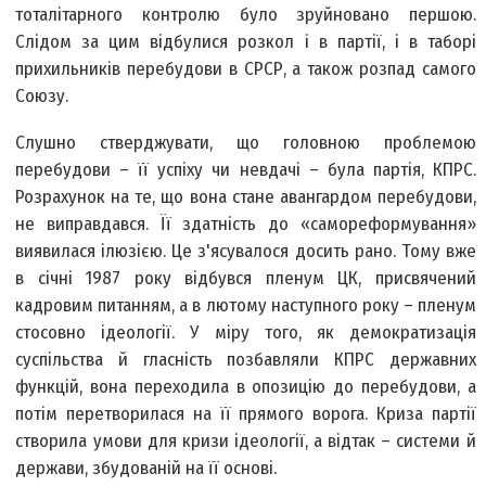
тоталітарного контролю було зруйновано першою.
Слідом за цим відбулися розкол і в партії, і в таборі
прихильників перебудови в СРСР, а також розпад самого
Союзу.
Слушно стверджувати, що головною проблемою
перебудови – її успіху чи невдачі – була партія, КПРС.
Розрахунок на те, що вона стане авангардом перебудови,
не виправдався. Її здатність до «самореформування»
виявилася ілюзією. Це з'ясувалося досить рано. Тому вже
в січні 1987 року відбувся пленум ЦК, присвячений
кадровим питанням, а в лютому наступного року – пленум
стосовно ідеології. У міру того, як демократизація
суспільства й гласність позбавляли КПРС державних
функцій, вона переходила в опозицію до перебудови, а
потім перетворилася на її прямого ворога. Криза партії
створила умови для кризи ідеології, а відтак – системи й
держави, збудованій на її основі.