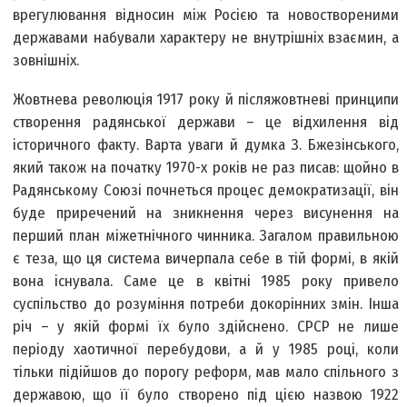
врегулювання відносин між Росією та новоствореними
державами набували характеру не внутрішніх взаємин, а
зовнішніх.
Жовтнева революція 1917 року й післяжовтневі принципи
створення радянської держави – це відхилення від
історичного факту. Варта уваги й думка З. Бжезінського,
який також на початку 1970-х років не раз писав: щойно в
Радянському Союзі почнеться процес демократизації, він
буде приречений на зникнення через висунення на
перший план міжетнічного чинника. Загалом правильною
є теза, що ця система вичерпала себе в тій формі, в якій
вона існувала. Саме це в квітні 1985 року привело
суспільство до розуміння потреби докорінних змін. Інша
річ – у якій формі їх було здійснено. СРСР не лише
періоду хаотичної перебудови, а й у 1985 році, коли
тільки підійшов до порогу реформ, мав мало спільного з
державою, що її було створено під цією назвою 1922