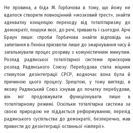
Не провина, а біда М. Горбачова в тому, що йому не
вдалося створити повноцінний «мозковий трест», знайти
адекватну концепцію переходу від тоталітаризму до
демократії, пошуки якої, до речі, тривають і сьогодні. Арчі
Браун пише: спроби Горбачова знайти відповідь на
запитання в Леніна призвели лише до змарнування часу й
загальмували процес розриву з комуністичним минулим.
Розпад радянської тоталітарної системи прискорив
розпад Радянського Союзу. Перебудова стала міцним
стимулом дезінтеграції СРСР, водночас вона була й
причиною цього процесу. Зрештою, у тому вигляді, в
якому Радянський Союз існував до початку перебудови,
він міг продовжувати функціонувати лише в
тоталітарному режимі. Оскільки тоталітарна система за
своєю природою не піддається реформуванню, перехід
радянського суспільства до демократії, безперечно, мав
привести до дезінтеграції останньої «імперії».