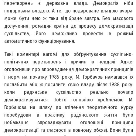
перетворень є державна влада. Демократія ніби
подарована владою. А те, що подароване владою вчора,
може бути нею ж таки відібране завтра. Без масового
долучення громадян країни до процесу демократизації
суспільства, його неможливо провести в режимі
автоматичного функціонування.
Такі коментарі вагомі для обґрунтування суспільно-
політичних перетворень і причин їх невдачі. Адже,
оголосивши про впровадження демократичних принципів
і норм на початку 1985 року, М. Горбачов намагався їх
послабити або ж посилити свою владу після 1988 року,
коли радянське суспільство реально почало
демократизуватися. Тобто головною проблемою М.
Горбачова на шляху до втілення теоретичного курсу
перебудови в практику радянського життя було
небажання впроваджувати оголошені принципи
демократизації та гласності в повному обсязі. Вони були