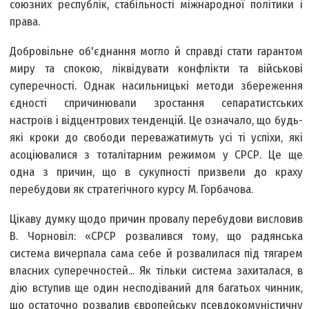
союзних республік, стабільності міжнародної політики і
права.
Добровільне об'єднання могло й справді стати гарантом
миру та спокою, ліквідувати конфлікти та військові
суперечності. Однак насильницькі методи збереження
єдності спричинювали зростання сепаратистських
настроїв і відцентрових тенденцій. Це означало, що будь-
які кроки до свободи переважатимуть усі ті успіхи, які
асоціювалися з тоталітарним режимом у СРСР. Це ще
одна з причин, що в сукупності призвели до краху
перебудови як стратегічного курсу М. Горбачова.
Цікаву думку щодо причин провалу перебудови висловив
В. Чорновіл: «СРСР розвалився тому, що радянська
система вичерпала сама себе й розвалилася під тягарем
власних суперечностей... Як тільки система захиталася, в
дію вступив ще один несподіваний для багатьох чинник,
що остаточно розвалив європейську псевдокомуністичну