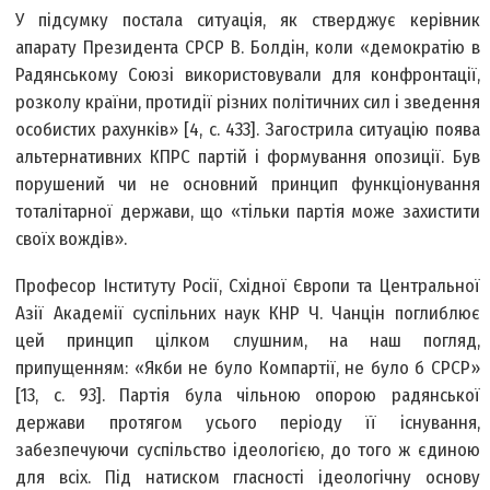
У підсумку постала ситуація, як стверджує керівник
апарату Президента СРСР В. Болдін, коли «демократію в
Радянському Союзі використовували для конфронтації,
розколу країни, протидії різних політичних сил і зведення
особистих рахунків» [4, с. 433]. Загострила ситуацію поява
альтернативних КПРС партій і формування опозиції. Був
порушений чи не основний принцип функціонування
тоталітарної держави, що «тільки партія може захистити
своїх вождів».
Професор Інституту Росії, Східної Європи та Центральної
Азії Академії суспільних наук КНР Ч. Чанцін поглиблює
цей принцип цілком слушним, на наш погляд,
припущенням: «Якби не було Компартії, не було б СРСР»
[13, с. 93]. Партія була чільною опорою радянської
держави протягом усього періоду її існування,
забезпечуючи суспільство ідеологією, до того ж єдиною
для всіх. Під натиском гласності ідеологічну основу