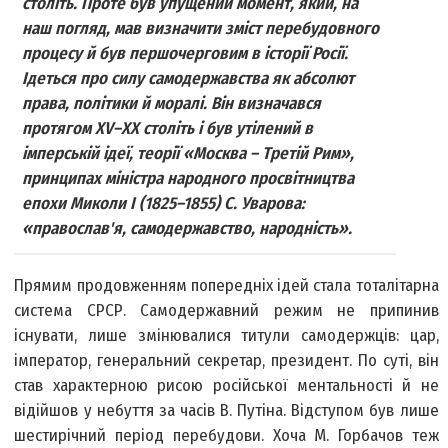
століть. Проте був упущений момент, який, на
наш погляд, мав визначити зміст перебудовного
процесу й був першочерговим в історії Росії.
Ідеться про силу самодержавства як абсолют
права, політики й моралі. Він визначався
протягом XV–ХХ століть і був утілений в
імперській ідеї, теорії «Москва – Третій Рим»,
принципах міністра народного просвітництва
епохи Миколи I (1825–1855) С. Уварова:
«православ'я, самодержавство, народність».
Прямим продовженням попередніх ідей стала тоталітарна
система СРСР. Самодержавний режим не припинив
існувати, лише змінювалися титули самодержців: цар,
імператор, генеральний секретар, президент. По суті, він
став характерною рисою російської ментальності й не
відійшов у небуття за часів В. Путіна. Відступом був лише
шестирічний період перебудови. Хоча М. Горбачов теж