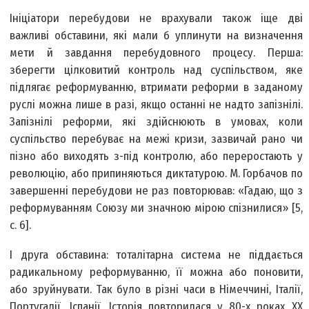
Ініціатори перебудови не врахували також іще дві
важливі обставини, які мали б уплинути на визначення
мети й завдання перебудовного процесу. Перша:
зберегти цілковитий контроль над суспільством, яке
підлягає реформуванню, втримати реформи в заданому
руслі можна лише в разі, якщо останні не надто запізнілі.
Запізнілі реформи, які здійснюють в умовах, коли
суспільство перебуває на межі кризи, зазвичай рано чи
пізно або виходять з-під контролю, або переростають у
революцію, або припиняються диктатурою. М. Горбачов по
завершенні перебудови не раз повторював: «Гадаю, що з
реформуванням Союзу ми значною мірою спізнилися» [5,
с. 6].
І друга обставина: тоталітарна система не піддається
радикальному реформуванню, її можна або поновити,
або зруйнувати. Так було в різні часи в Німеччині, Італії,
Португалії, Іспанії. Історія повторилася у 80-х роках ХХ