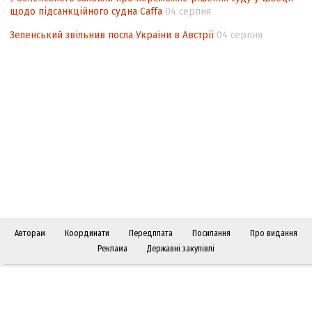
щодо підсанкційного судна Caffa
04 серпня
Зеленський звільнив посла України в Австрії
04 серпня
Авторам
Координати
Передплата
Посилання
Про видання
Реклама
Державні закупівлі