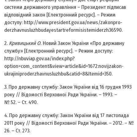
системи державного управління – Президент підписав
відповідний закон [Електронний ресурс]. – Режим
доступу: http://www.president.gov.ua/news/zakon­pro­
derzhavnu­sluzhbu­daye­start­reformi­sistemi­derzh­36590.
2.
Кривицький О.
Новий Закон України «Про державну
службу» [Електронний ресурс]. – Режим доступу:
http://nbuviap.gov.ua/index.php?
option=com_content&view=article&id=1672:novij­zakon­
ukrajini­pro­derzhavnu­sluzhbu&catid=8&Itemid=350.
3. Про державну службу: Закон України від 16 грудня 1993
року // Відомості Верховної Ради України. – 1993. –
№ 52. – Ст. 490.
4. Про державну службу: Закон України від 17 листопада
2011 року // Відомості Верховної Ради України. – 2012. – №
26. – Ст. 273.