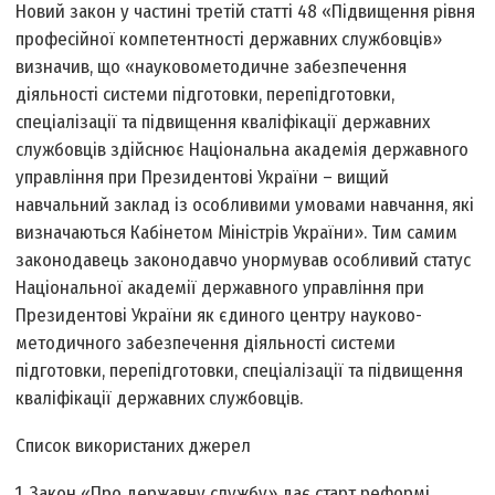
Новий закон у частині третій статті 48 «Підвищення рівня
професійної компетентності державних службовців»
визначив, що «науково­методичне забезпечення
діяльності системи підготовки, перепідготовки,
спеціалізації та підвищення кваліфікації державних
службовців здійснює Національна академія державного
управління при Президентові України – вищий
навчальний заклад із особливими умовами навчання, які
визначаються Кабінетом Міністрів України». Тим самим
законодавець законодавчо унормував особливий статус
Національної академії державного управління при
Президентові України як єдиного центру науково­
методичного забезпечення діяльності системи
підготовки, перепідготовки, спеціалізації та підвищення
кваліфікації державних службовців.
Список використаних джерел
1. Закон «Про державну службу» дає старт реформі