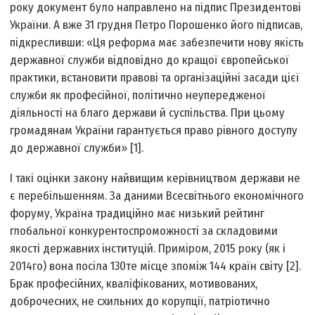
року документ було направлено на підпис Президентові
України. А вже 31 грудня Петро Порошенко його підписав,
підкресливши: «Ця реформа має забезпечити нову якість
державної служби відповідно до кращої європейської
практики, встановити правові та організаційні засади цієї
служби як професійної, політично неупередженої
діяльності на благо держави й суспільства. При цьому
громадянам України гарантується право рівного доступу
до державної служби» [1].
І такі оцінки закону найвищим керівництвом держави не
є перебільшенням. За даними Всесвітнього економічного
форуму, Україна традиційно має низький рейтинг
глобальної конкурентоспроможності за складовими
якості державних інституцій. Приміром, 2015 року (як і
2014­го) вона посіла 130­те місце з­поміж 144 країн світу [2].
Брак професійних, кваліфікованих, мотивованих,
доброчесних, не схильних до корупції, патріотично