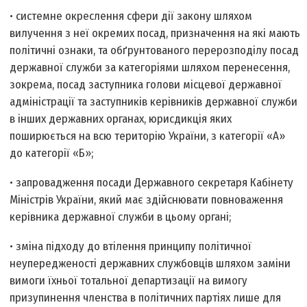
• системне окреслення сфери дії закону шляхом
вилучення з неї окремих посад, призначення на які мають
політичні ознаки, та обґрунтованого перерозподілу посад
державної служби за категоріями шляхом перенесення,
зокрема, посад заступника голови місцевої державної
адміністрації та заступників керівників державної служби
в інших державних органах, юрисдикція яких
поширюється на всю територію України, з категорії «А»
до категорії «Б»;
• запровадження посади Державного секретаря Кабінету
Міністрів України, який має здійснювати повноваження
керівника державної служби в цьому органі;
• зміна підходу до втілення принципу політичної
неупередженості державних службовців шляхом заміни
вимоги їхньої тотальної департизації на вимогу
призупинення членства в політичних партіях лише для