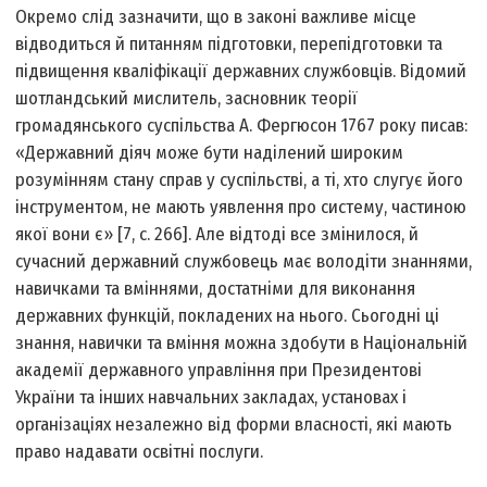
Окремо слід зазначити, що в законі важливе місце
відводиться й питанням підготовки, перепідготовки та
підвищення кваліфікації державних службовців. Відомий
шотландський мислитель, засновник теорії
громадянського суспільства А. Фергюсон 1767 року писав:
«Державний діяч може бути наділений широким
розумінням стану справ у суспільстві, а ті, хто слугує його
інструментом, не мають уявлення про систему, частиною
якої вони є» [7, с. 266]. Але відтоді все змінилося, й
сучасний державний службовець має володіти знаннями,
навичками та вміннями, достатніми для виконання
державних функцій, покладених на нього. Сьогодні ці
знання, навички та вміння можна здобути в Національній
академії державного управління при Президентові
України та інших навчальних закладах, установах і
організаціях незалежно від форми власності, які мають
право надавати освітні послуги.