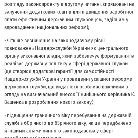
розгляду законопроекту в другому читанні, спрямовані на
залучення додаткових коштів для підвищення заробітної
плати ефективним державним службовцям, задіяним у
впровадженні національних реформ);
• чіткіше визначення на законодавчому рівні
повноважень Нацдержслужби України як центрального
органу виконавчої влади, який забезпечує формування та
реалізує державну політику у сфері державної служби
(це створює додаткові гарантії для самостійності
Нацдержслужби України у проведенні успішної реформи
державної служби, що видається особливо важливим з
огляду на визначальний внесок її нинішнього керівника К.
Ващенка в розроблення нового закону);
• підвищення граничного віку перебування на державній
службі з 60­річного до 65­річного віку, як це передбачено
й іншими актами чинного законодавства у сфері