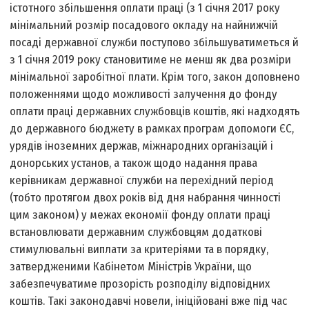
істотного збільшення оплати праці (з 1 січня 2017 року
мінімальний розмір посадового окладу на найнижчій
посаді державної служби поступово збільшуватиметься й
з 1 січня 2019 року становитиме не менш як два розміри
мінімальної заробітної плати. Крім того, закон доповнено
положеннями щодо можливості залучення до фонду
оплати праці державних службовців коштів, які надходять
до державного бюджету в рамках програм допомоги ЄС,
урядів іноземних держав, міжнародних організацій і
донорських установ, а також щодо надання права
керівникам державної служби на перехідний період
(тобто протягом двох років від дня набрання чинності
цим законом) у ме­жах економії фонду оплати праці
встановлювати державним службовцям додаткові
стимулювальні виплати за критеріями та в порядку,
затвердженими Кабінетом Міністрів України, що
забезпечуватиме прозорість розподілу відповідних
коштів. Такі законодавчі новели, ініційовані вже під час