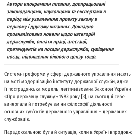
Автори виокремили питання, доопрацьовані
законодавцями, науковцями та експертами в
період між ухваленням проекту закону в
першому і другому читаннях. Докладно
проаналізовано новели щодо категорій
держслужби, оплати праці, атестації,
претендентів на посади держслужби, суміщення
посад, підвищення вікового цензу тощо.
Системні реформи у сфері державного управління мають
на меті модернізацію інституту державної служби, адже
її пострадянська модель, легітимізована Законом України
«Про державну службу» 1993 року [3], на сьогодні себе
вичерпала й потребує зміни філософії діяльності
основних суб’єктів державного управління – державних
службовців.
Парадоксальною була й ситуація, коли в Україні впродовж