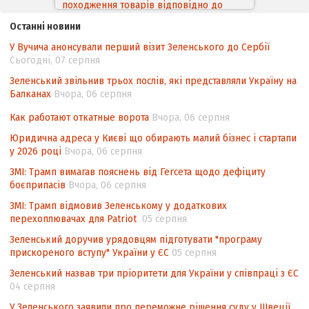
інтелектуальної власності (TRIPS) у
контексті євроінтеграції
Останні новини
У Вучича анонсували перший візит Зеленського до Сербії
Аналіз виборчого законодавства щодо
Сьогодні, 07 серпня
невизначеності механізму повторного
підрахунку голосів виборців
Зеленський звільнив трьох послів, які представляли Україну на
Балканах
Вчора, 06 серпня
Інформаційна безпека суспільства
Как работают откатные ворота
Вчора, 06 серпня
Контент-аналіз відображення сенсу
Юридична адреса у Києві що обирають малий бізнес і стартапи
національних інтересів у стратегічних
у 2026 році
Вчора, 06 серпня
нормативно-правових документах
ЗМІ: Трамп вимагав пояснень від Гегсета щодо дефіциту
боєприпасів
Вчора, 06 серпня
ЗМІ: Трамп відмовив Зеленському у додаткових
перехоплювачах для Patriot
05 серпня
Зеленський доручив урядовцям підготувати "програму
прискореного вступу" України у ЄС
05 серпня
Зеленський назвав три пріоритети для України у співпраці з ЄС
04 серпня
У Зеленського заявили про переможне рішення суду у Швеції