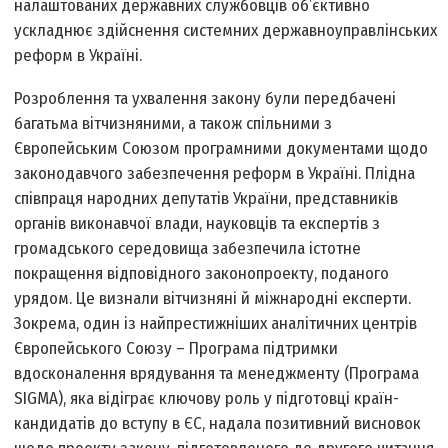
налаштованих державних службовців об’єктивно
ускладнює здійснення системних державно­управлінських
реформ в Україні.
Розроблення та ухвалення закону були передбачені
багатьма вітчизняними, а також спільними з
Європейським Союзом програмними документами щодо
законодавчого забезпечення реформ в Україні. Плідна
спів­праця народних депутатів України, представників
органів виконавчої влади, науковців та експертів з
громадського середовища забезпечила істотне
покращення відповідного законопроекту, поданого
урядом. Це визнали вітчизняні й міжнародні експерти.
Зокрема, один із найпрестижніших аналітичних центрів
Європейського Союзу – Програма підтримки
вдосконалення врядування та менеджменту (Програма
SIGMA), яка відіграє ключову роль у підготовці країн­
кандидатів до вступу в ЄС, надала позитивний висновок