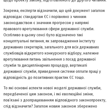
щодо проекту закону, підготовленого до другого читання.
Зокрема, експерти відзначили, що цей документ загалом
відповідає стандартам ЄС і порівняно з чинним
законодавством є значним прогресом у напрямі
правового врегулювання сфери державної служби.
Особливо в цьому сенсі було відзначено такі
концептуальні питання, як запровадження інституту
державних секретарів, загального для всіх державних
службовців відкритого конкурсного відбору, належне
врегулювання питань звільнення з посад державної
служби та дисциплінарних процедур, вертикалі
державної служби, приведення системи оплати праці у
відповідність до позитивних практик ЄС тощо.
То які основні аспекти нової моделі державної служби,
передбаченої цим законом, і які еволюційні зміни,
пов’язані з доопрацюванням відповідного законопроекту,
слід відзначити? Загалом новим законом збережено