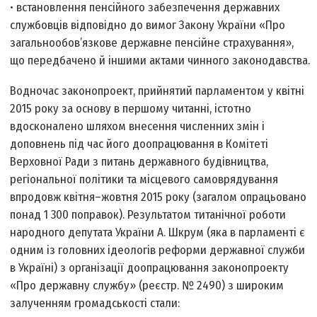
• встановлення пенсійного забезпечення державних
службовців відповідно до вимог Закону України «Про
загальнообов’язкове державне пенсійне страхування»,
що передбачено й іншими актами чинного законодавства.
Водночас законопроект, прийнятий парламентом у квітні
2015 року за основу в першому читанні, істотно
вдосконалено шляхом внесення численних змін і
доповнень під час його доопрацювання в Комітеті
Верхов­ної Ради з питань державного будівництва,
регіональної політики та місцевого самоврядування
впродовж квітня–жовтня 2015 року (загалом опрацьовано
понад 1 300 поправок). Результатом титанічної роботи
народного депутата України А. Шкрум (яка в парламенті є
одним із головних ідеологів реформи державної служби
в Україні) з організації доопрацювання законопроекту
«Про державну службу» (реєстр. № 2490) з широким
залученням громадськості стали: