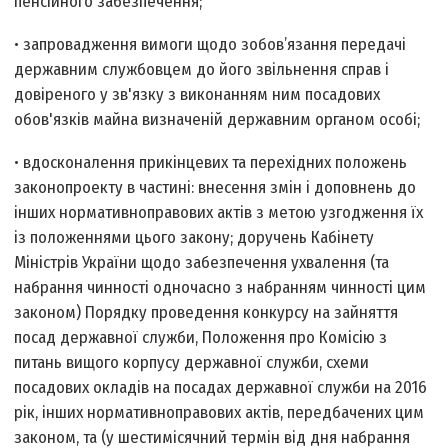
пенсійного забезпечення;
• запровадження вимоги щодо зобов’язання передачі
державним службовцем до його звільнення справ і
довіреного у зв'язку з виконанням ним посадових
обов'язків майна визначеній державним органом особі;
• вдосконалення прикінцевих та перехідних положень
законопроекту в частині: внесення змін і допов­нень до
інших нормативно­правових актів з метою узгодження їх
із положеннями цього закону; доручень Кабінету
Міністрів України щодо забезпечення ухвалення (та
набрання чинності одночасно з набранням чинності цим
законом) Порядку проведення конкурсу на зайняття
посад державної служби, Положення про Комісію з
питань вищого корпусу державної служби, схеми
посадових окладів на посадах державної служби на 2016
рік, інших нормативно­правових актів, передбачених цим
законом, та (у шестимісячний термін від дня набрання