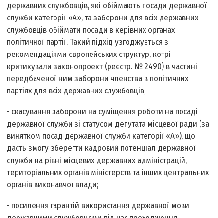
державних службовців, які обіймають посади державної
служби категорії «А», та заборони для всіх державних
службовців обіймати посади в керівних органах
політичної партії. Такий підхід узгоджується з
рекомендаціями європейських структур, котрі
критикували законопроект (реєстр. № 2490) в частині
передбаченої ним заборони членства в політичних
партіях для всіх державних службовців;
• скасування заборони на суміщення роботи на посаді
державної служби зі статусом депутата місцевої ради (за
винятком посад державної служби категорії «А»), що
дасть змогу зберегти кадровий потенціал державної
служби на рівні місцевих державних адміністрацій,
територіальних органів міністерств та інших центральних
органів виконавчої влади;
• посилення гарантій використання державної мови
державними службовцями під час проходження