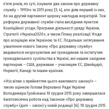
п’яти років, по суті, існували два закони про державну
службу – 1993­го та 2011 року [3; 4], але діяв перший із них,
бо на другий парламент щороку накладав мораторій. Тож
реформа державної служби стала висхідним пунктом
Коаліційної угоди, Програми діяльності уряду України,
Стратегії «Україна­2020», а також Плану реалізації Угоди
про асоціацію між Україною та ЄС. Подальше затягування
ухвалення нового Закону «Про державну службу»
видавалося незрозумілим ані громадянам та інститутам
громадянського суспільства в Україні, ані нашим західним
партнерам – США, державам – учасницям ЄС, Швейцарії,
Норвегії, Канаді та іншим країнам.
«Усіх вітаю з прийняттям цього важливого закону!» –
такою оцінкою Голови Верховної Ради України
Володимира Гройсмана 10 грудня 2015 року завершилася
багатомісячна робота над Законом «Про державну
службу» (далі – закон) у новій редакції [6]. 18 грудня 2015