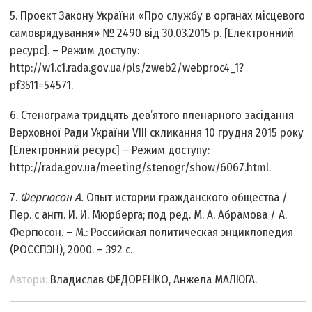
5. Проект Закону України «Про службу в органах місцевого
самоврядування» № 2490 від 30.03.2015 р. [Електронний
ресурс]. – Режим доступу:
http://w1.c1.rada.gov.ua/pls/zweb2/webproc4_1?
pf3511=54571.
6. Стенограма тридцять дев’ятого пленарного засідання
Верховної Ради України VIII скликання 10 грудня 2015 року
[Електронний ресурс] – Режим доступу:
http://rada.gov.ua/meeting/stenogr/show/6067.html.
7.
Фергюсон А.
Опыт истории гражданского общества /
Пер. с англ. И. И. Мюрберга; под ред. М. А. Абрамова / А.
Фергюсон. – М.: Российская политическая энциклопедия
(РОССПЭН), 2000. – 392 с.
Автори:
Владислав ФЕДОРЕНКО, Анжела МАЛЮГА.