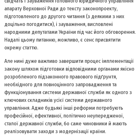
свідчать і зауваження Головного юридичного управління
апарату Верховної Ради до тексту законопроекту,
підготовленого до другого читання (з деякими з них
доцільно погодитися), і зауваження, висловлені
народними депутатами України під час його обговорення.
Надалі цьому питанню, можливо, є сенс присвятити
окрему статтю.
Але нині дуже важливо завершити процес імплементації
закону шляхом підготовки відповідними органами якісно
розробленого підзаконного правового підґрунтя,
необхідного для повноцінного запровадження та
функціонування системи державної служби як одного з
ключових складників усієї системи державного
управління. Адже будь­які інші реформи потребують
професійної, ефективної, політично неупередженої,
сталої державної служби, бо саме чиновники й мають
реалізовувати заходи з модернізації країни.