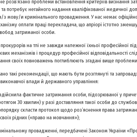
х не розв’язано проблеми встановлення критеріїв визнання з
б та потребує негайного надання кваліфікованої медичної до
а/з мову/и кримінального провадження. У нас немає офіційн
ханізму оплати праці перекладача, що апріорі істотно зменш
 свобод затриманої особи.
і прокурорів на тлі не завжди належної їхньої професійної під
ієвих механізмів і процедур професійної відповідальності слі
онання своїх повноважень поглиблюють згадані вище проблеми
о такі рекомендації, що мають бути розглянуті та запровад
ів виконавчої влади й державного управління:
а здійснила фактичне затримання особи, підозрюваної у приче
тягом 30 хвилин) у разі доставляння такої особи до службо
опорядку скласти протокол щодо роз’яснення права затриман
своїх рідних («право на мовчання»);
имінальному провадженні, передбачені Законом України «Пр