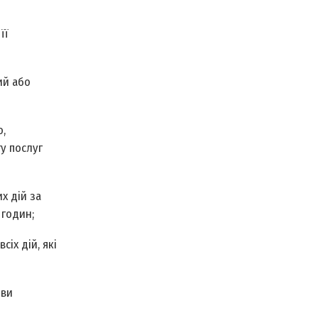
її
ий або
,
у послуг
х дій за
 годин;
іх дій, які
ови