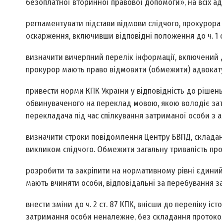
безоплатної вторинної правової допомоги», на всіх ад
регламентувати підстави відмови слідчого, прокурора в
оскарження, включивши відповідні положення до ч. 1 ст
визначити вичерпний перелік інформації, включений до
прокурор мають право відмовити (обмежи­ти) адвокату 
привести норми КПК України у відповідність до рішень
обвинуваченого на переклад мовою, якою володіє за
перекладача під час спілкування затриманої особи з 
визначити строки повідомлення Центру БВПД, складан
викликом слідчого. Обмежити загальну тривалість пров
розробити та закріпити на нормативному рівні єдиний д
мають вчиняти особи, відповідальні за перебування за
внести зміни до ч. 2 ст. 87 КПК, внісши до переліку 
затримання особи неналежне, без складання протоколу