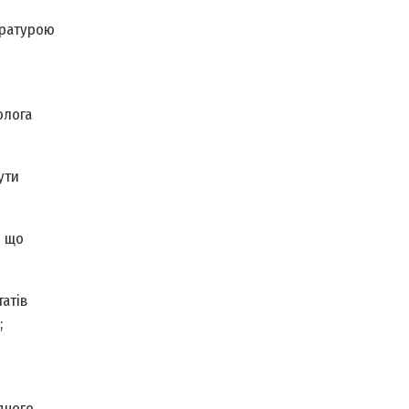
уратурою
олога
ути
о що
атів
;
дчого