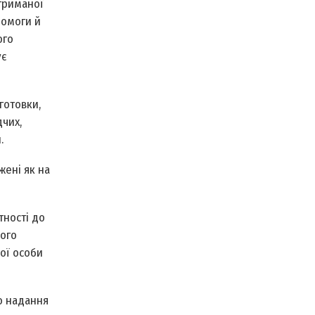
атриманої
помоги й
ого
ує
готовки,
дчих,
.
жені як на
тності до
вого
ої особи
о надання