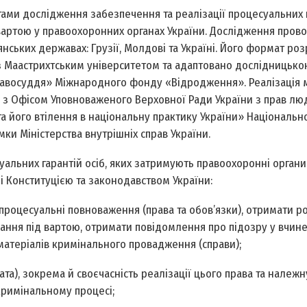
тами дослідження забезпечення та реалізації процесуальних 
 вартою у правоохоронних органах України. Дослідження пров
нських державах: Грузії, Молдові та Україні. Його формат ро
 з Маастрихтським університетом та адаптовано дослідницько
авосуддя» Міжнародного фонду «Відродження». Реалізація 
ці з Офісом Уповноваженого Верховної Ради України з прав лю
 його втілення в національну практику України» Національн
ки Міністерства внутрішніх справ України.
альних гарантій осіб, яких затримують правоохоронні органи.
і Конституцією та законодавством України:
 процесуальні повноваження (права та обов’язки), отримати р
ння під вартою, отримати повідомлення про підо­зру у вчине
атеріалів кримінального провадження (справи);
а), зокрема й своєчасність реалізації цього права та належну
кримінальному процесі;