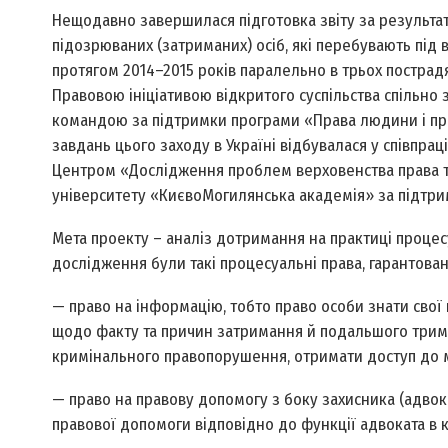
Нещодавно завершилася підготовка звіту за результа
підозрюваних (затриманих) осіб, які перебувають під
протягом 2014–2015 років паралельно в трьох пострадя
Правовою ініціативою відкритого суспільства спільно
командою за підтримки програми «Права людини і пр
завдань цього заходу в Україні відбувалася у співпра
Центром «Дослідження проблем верховенства права та
університету «Києво­Могилянська академія» за підтрим
Мета проекту – аналіз дотримання на практиці процесу
дослідження були такі процесуальні права, гарантован
— право на інформацію, тобто право особи знати свої
щодо факту та причин затримання й подальшого трима
кримінального правопорушення, отримати доступ до м
— право на правову допомогу з боку захисника (адвокат
правової допомоги відповідно до функції адвоката в 