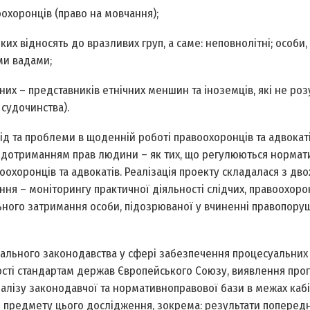
оохоронців (право на мовчання);
 відносять до вразливих груп, а саме: неповнолітні; особи, 
ми вадами;
их – представників етнічних меншин та іноземців, які не роз
судочинства).
 та проблеми в щоденній роботі правоохоронців та адвокаті
 з дотриманням прав людини – як тих, що регулюються норматив
оохоронців та адвокатів. Реалізація проекту складалася з дв
ення – моніторингу практичної діяльності слідчих, правоохоро
ьного затримання особи, підозрюваної у вчиненні правопоруш
ального законодавства у сфері забезпечення процесуальних
ності стандартам держав Європейського Союзу, виявлення прог
налізу законодавчої та нормативно­правової бази в межах каб
о предмету цього дослідження, зокрема: результати попередн