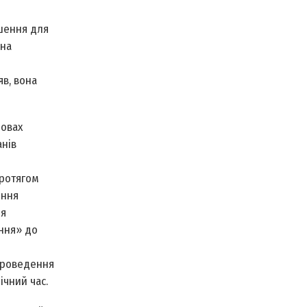
ошення для
 на
яв, вона
мовах
анів
протягом
ення
ня
ення» до
проведення
ічний час.