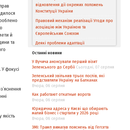
відновлення дії окремих положень
прав
Конституції України
одилося
зроблено
Правовий механізм реалізації Угоди про
асоціацію між Україною та
ю
Європейським Cоюзом
мети й
дини та
Деякі проблеми адаптації
ого
законодавства України щодо зазначення
Останні новини
походження товарів відповідно до
У Вучича анонсували перший візит
Угоди про торговельні аспекти прав
Зеленського до Сербії
Сьогодні, 07 серпня
інтелектуальної власності (TRIPS) у
 У фокусі
контексті євроінтеграції
Зеленський звільнив трьох послів, які
представляли Україну на Балканах
Аналіз виборчого законодавства щодо
Вчора, 06 серпня
оз’яснення
невизначеності механізму повторного
Как работают откатные ворота
нні
підрахунку голосів виборців
Вчора, 06 серпня
Інформаційна безпека суспільства
Юридична адреса у Києві що обирають
малий бізнес і стартапи у 2026 році
 якість
Вчора, 06 серпня
ЗМІ: Трамп вимагав пояснень від Гегсета