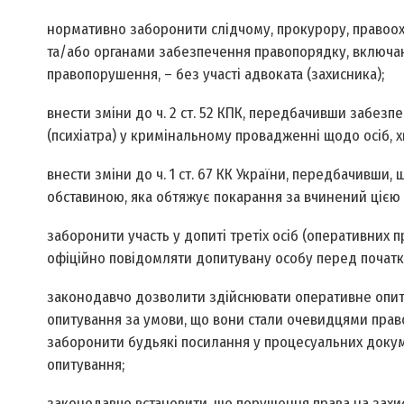
нормативно заборонити слідчому, прокурору, правоо
та/або органами забезпечення правопорядку, включаю
правопорушення, – без участі адвоката (захисника);
внести зміни до ч. 2 ст. 52 КПК, передбачивши забезпе
(психіатра) у кримінальному провадженні щодо осіб, 
внести зміни до ч. 1 ст. 67 КК України, передбачивши,
обставиною, яка обтяжує покарання за вчинений цією
заборонити участь у допиті третіх осіб (оперативних п
офіційно повідомляти допитувану особу перед початк
законодавчо дозволити здійснювати оперативне опитув
опитування за умови, що вони стали очевидцями право
заборонити будь­які посилання у процесуальних докуме
опитування;
законодавчо встановити, що порушення права на захис