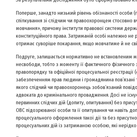
По­перше, занадто низький рівень обізнаності особи 
спілкування зі слідчим чи правоохоронцем стосовно 
мовчання», причому інститути правової системи держ
конституційного права. Затриманій особі належно не ро
отримає суворіше покарання, якщо мовчатиме й не сві
По­друге, залишається нормативно не вcтановленим м
несвободи, тобто з моменту її фактичного фізичного 
правопорядку та офіційної процесуальної реєстрації
забезпеченням прав людини і громадянина пов’язані т
якого слідчий чи правоохоронець зобов’язаний повід
адвоката до кримінального провадження. Досі не існ
первинних слідчих дій (допиту, опитування) без прис
ОВС підозрюваної особи та її опитування чи навіть д
процесуального оформлення такої дії та без присутн
процесуальних дій із затриманою особою, які нерідко тр