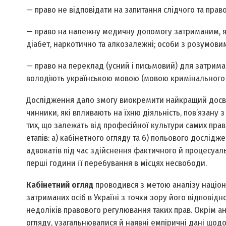
— право не відповідати на запитання слідчого та прав
— право на належну медичну допомогу затриманим, яких
діабет, наркотично­ та алкозалежні; особи з розумови
— право на переклад (усний і письмовий) для затриман
володіють українською мовою (мовою кримінального 
Дослідження дало змогу виокремити найкращий досвід
чинники, які впливають на їхню діяльність, пов’язану
тих, що залежать від професійної культури самих прав
етапів: а) кабінетного огляду та б) польового дослідж
адвокатів під час здійснення фактичного й процесуал
перші години її перебування в місцях несвободи.
Кабінетний огляд
проводився з метою аналізу націон
затриманих осіб в Україні з точки зору його відповід
недоліків правового регулювання таких прав. Окрім а
огляду, узагальнювалися й наявні емпіричні дані щод