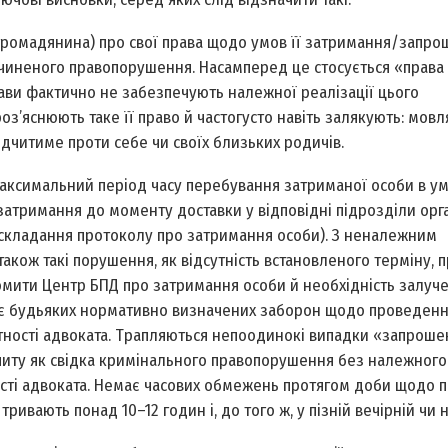
(громадянина) про свої права щодо умов її затримання/запр
вчиненого правопорушення. Насамперед це стосується «права
ави фактично не забезпечують належної реалізації цього
з’яснюють таке її право й часто­густо навіть залякують: мовл
дчитиме проти себе чи своїх близьких родичів.
аксимальний період часу перебування затриманої особи в у
затримання до моменту доставки у відповідні підрозділи орг
 (складання протоколу про затримання особи). З неналежним
акож такі порушення, як відсутність встановленого терміну, 
омити Центр БПД про затримання особи й необхідність залуч
ує будь­яких нормативно визначених заборон щодо проведен
утності адвоката. Трапляються непоодинокі випадки «запрош
опиту як свідка кримінального правопорушення без належного
ості адвоката. Немає часових обмежень протягом доби щодо 
ивають понад 10–12 годин і, до того ж, у пізній вечірній чи н