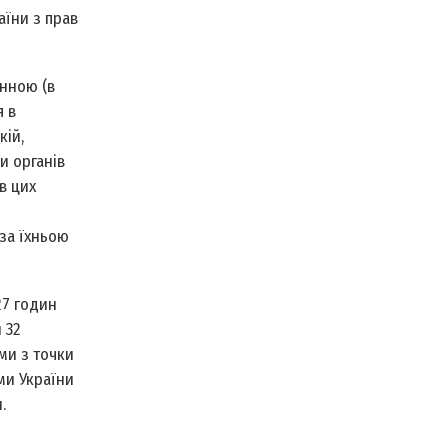
аїни з прав
нною (в
я в
кій,
и органів
в цих
за їхньою
27 годин
 32
ми з точки
ми України
.