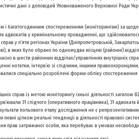
атистичні дані з доповідей Уповноваженого Верховної Ради Укр
м і багатогодинним спостереженням (моніторингам) за щоде
 та адвокатів у кримінальному провадженні, що здійснювалос
 справ у п’яти регіонах України (Дніпропетровській, Закарпатсь
ві), в яких було обрано по одному­два місцеві (районні) відділ
асно в шести районних відділах/управліннях внутрішніх спра
енні нотатки, інтерв’ю зі слідчими, іншими правоохоронцями,
ювалися спеціально розроблені форми обліку спостереження 
шніх справ із метою моніторингу їхньої діяльності загалом 8
рв’ювали 31 cлідчого (оперативного працівника), 31 адвоката й
езультати польового етапу дослідження не є репрезентативни
и певні цілком реальні тенденції в діяльності правової систе
я прав затриманої особи, яка перебуває в умовах несвободи
ові висновки, серед яких слід відзначити такі: