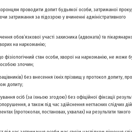
хоронцям проводити допит будь­якої особи, затриманої прок
чи затримання за підозрою у вчиненні адміністративного
чення обов’язкової участі захисника (адвоката) та лікаря­нарк
хворих на наркоманію;
 що фізіологічний стан особи, хворої на наркоманію, не може б
 особою злочин;
рацівників) без внесення їхніх прізвищ у протокол допиту, пр
ом допиту;
ання осіб (за їхньою згодою) без офіційної фіксації результ
порушення, а також під час здійснення негласних слідчих дій
нтах (протоколах, постановах, ухвалах) на результати такого
т під час затримання особи має своїм наслідком рішення слі