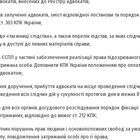
вокатів, внесених до Реєстру адвокатів;
 залученні адвоката, зміст відповідної постанови та порядок 
. 303 КПК України;
 «таємниці слідства», а також перелік підстав, за яких слідч
в доступі до певних матеріалів справи;
 ЄСПЛ у частині забезпечення реалізації права підозрюваного
тримана особа. Доповнити КПК України положенням про оплат
адвокатом;
ня доручення, прибуття адвоката на місце проведення слідчи
едення всіх слідчих дій у сукупності протягом дня в межах 8
ля всіх органів досудового розслідування порядок фіксації вс
триманих, відповідно до вимог ст. 212 КПК;
істотних порушень прав людини і основоположних свобод за ум
, повідомлення затриманій особі про її права;