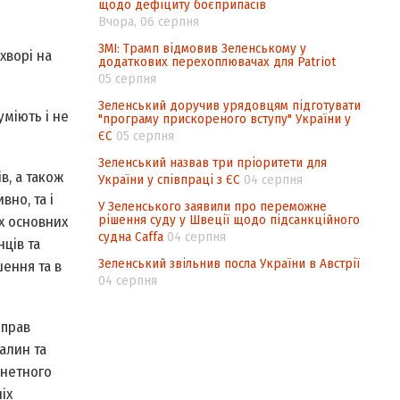
щодо дефіциту боєприпасів
Вчора, 06 серпня
ЗМІ: Трамп відмовив Зеленському у
хворі на
додаткових перехоплювачах для Patriot
05 серпня
Зеленський доручив урядовцям підготувати
уміють і не
"програму прискореного вступу" України у
ЄС
05 серпня
Зеленський назвав три пріоритети для
в, а також
України у співпраці з ЄС
04 серпня
но, та і
У Зеленського заявили про переможне
рішення суду у Швеції щодо підсанкційного
ох основних
судна Caffa
04 серпня
нців та
Зеленський звільнив посла України в Австрії
ення та в
04 серпня
 прав
алин та
інетного
іх