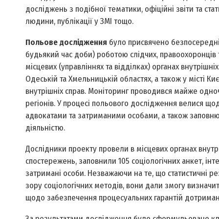
досліджень з подібної тематики, офіційні звіти та ст
людини, публікації у ЗМІ тощо.
Польове дослідження
було присвячено безпосередні
будь­який час доби) роботою слідчих, правоохоронців
місцевих (управліннях та відділках) органах внутрішніх
Одеській та Хмельницькій областях, а також у місті Киє
внутрішніх справ. Моніторинг проводився майже одноч
регіонів. У процесі польового дослідження велися щод
адвокатами та затриманими особами, а також заповн
діяльністю.
Дослідники проекту провели в місцевих органах внутрі
спостережень, заповнили 105 соціологічних анкет, інте
затримані особи. Незважаючи на те, що статистичні р
зору соціологічних методів, вони дали змогу визначит
щодо забезпечення процесуальних гарантій дотриманн
За результатами дослідження було сформульовано ключ