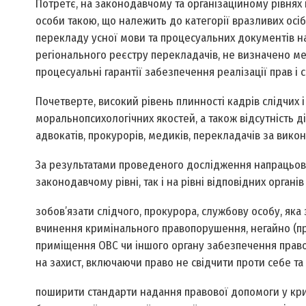
По­третє, на законодавчому та організаційному рівня
особи такою, що належить до категорії вразливих осі
перекладу усної мови та процесуальних документів н
регіонального реєстру перекладачів, не визначено ме
процесуальні гарантії забезпечення реалізації прав і
По­четверте, високий рівень плинності кадрів слідчих 
морально­психологічних якостей, а також відсутність д
адвокатів, прокурорів, медиків, перекладачів за вик
За результатами проведеного дослідження напрацьован
законодавчому рівні, так і на рівні відповідних орган
зобов’язати слідчого, прокурора, службову особу, як
вчинення кримінального правопорушення, негайно (про
приміщення ОВС чи іншого органу забезпечення прав
на захист, включаючи право не свідчити проти себе та 
поширити стандарти надання правової допомоги у кр