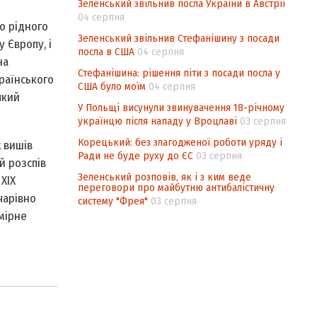
Зеленський звільнив посла України в Австрії
04 серпня
о рідного
Зеленський звільнив Стефанішину з посади
 Європу, і
посла в США
04 серпня
на
Стефанішина: рішення піти з посади посла у
країнського
США було моїм
04 серпня
який
У Польщі висунули звинувачення 18-річному
українцю після нападу у Вроцлаві
03 серпня
Корецький: без злагодженої роботи уряду і
 вишів
Ради не буде руху до ЄС
03 серпня
й розспів
Зеленський розповів, як і з ким веде
 XIX
переговори про майбутню антибалістичну
чарівно
систему "Фрея"
03 серпня
мірне