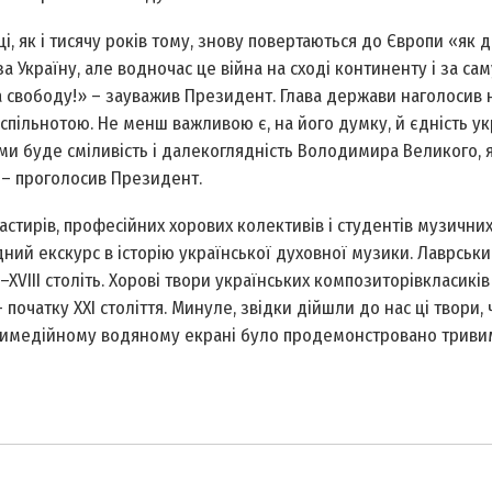
, як і тисячу років тому, знову повертаються до Європи «як д
а Україну, але водночас це війна на сході континенту і за саму
за свободу!» – зауважив Президент. Глава держави наголосив 
 спільнотою. Не менш важливою є, на його думку, й єдність у
ми буде сміливість і далекоглядність Володимира Великого, 
, – проголосив Президент.
стирів, професійних хорових колективів і студентів музичних
дний екскурс в історію української духовної музики. Лаврськи
–XVIII століть. Хорові твори українських композиторів­класиків
початку XXI століття. Минуле, звідки дійшли до нас ці твори, 
ьтимедійному водяному екрані було продемонстровано триви