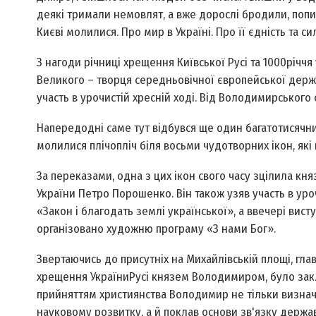
деякі тримали немовлят, а вже дорослі бродили, попи 
Києві молилися. Про мир в Україні. Про її єдність та силу
З нагоди річниці хрещення Київської Русі та 1000­річ
Великого – творця середньовічної європейської держа
участь в урочистій хресній ході. Від Володимирського
Напередодні саме тут відбувся ще один багатотисячни
молилися пліч­о­пліч біля восьми чудотворних ікон, які
За переказами, одна з цих ікон свого часу зцілила кн
України Петро Порошенко. Він також узяв участь в уроч
«Закон і благодать землі української», а ввечері вист
організовано художню програму «З нами Бог».
Звертаючись до присутніх на Михайлівській площі, гла
хрещення України­Русі князем Володимиром, було закл
прийняттям християнства Володимир не тільки визначи
науковому розвитку, а й поклав основи зв'язку держа