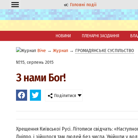
Головні події
НОВИНИ
ПЛЕНАРНІ ЗАСІДАННЯ
ВЛА
Віче
→
Журнал
→
ГРОМАДЯНСЬКЕ СУСПІЛЬСТВО
№15, серпень 2015
З нами Бог!
Поділитися
Хрещення Київської Русі. Літописи свідчать: «Наступ
Дніпро, і зійшлося там людей без числа. Увійшли у воду 