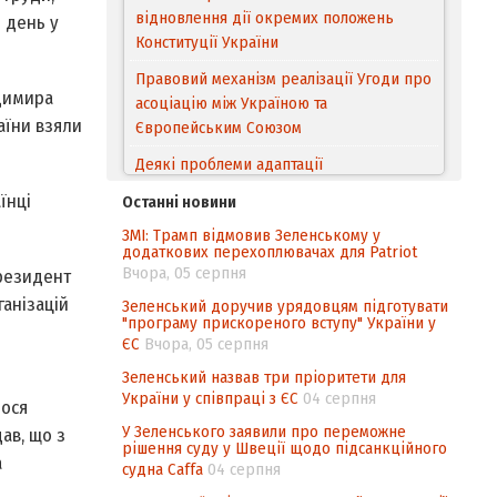
відновлення дії окремих положень
 день у
Конституції України
Правовий механізм реалізації Угоди про
одимира
асоціацію між Україною та
аїни взяли
Європейським Cоюзом
Деякі проблеми адаптації
законодавства України щодо зазначення
їнці
Останні новини
походження товарів відповідно до
ЗМІ: Трамп відмовив Зеленському у
Угоди про торговельні аспекти прав
додаткових перехоплювачах для Patriot
інтелектуальної власності (TRIPS) у
Вчора, 05 серпня
Президент
контексті євроінтеграції
ганізацій
Зеленський доручив урядовцям підготувати
"програму прискореного вступу" України у
Аналіз виборчого законодавства щодо
ЄС
Вчора, 05 серпня
невизначеності механізму повторного
підрахунку голосів виборців
Зеленський назвав три пріоритети для
України у співпраці з ЄС
04 серпня
лося
Інформаційна безпека суспільства
У Зеленського заявили про переможне
ав, що з
рішення суду у Швеції щодо підсанкційного
а
судна Caffa
04 серпня