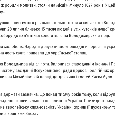
ж робили молитви, стоячи на місці». Минуло 1027 років. У цей
...
чя упокоєння святого рівноапостольного князя київського Вол
ви 28 липня близько 15 тисяч людей з усіх куточків нашої кр
 собору до пам'ятника хрестителю на Володимирській гірці.
й молебень. Народні депутати, можновладці й пересічні укра
 на честь свята привезли до української столиці.
язя Володимира від сліпоти. Вклонився стародавнім іконам і 
истому засіданні Все­української ради церков і релігійних ор
упив на Михайлівській площі, де для киян і гостей Києва було
ва держави зазначив, що понад тисячу років тому, коли відбу
адено основи вільної і незалежної України. Президент нагад
в європейську спрямованість України, сприяв її духовному т
ви з країнами Заходу.