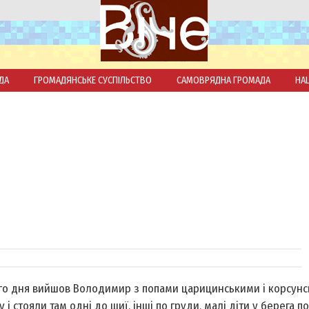
ДА
ГРОМАДЯНСЬКЕ СУСПІЛЬСТВО
САМОВРЯДНА ГРОМАДА
НА
ного дня вийшов Володимир з попами царицинськими і корсун
і стояли там одні до шиї, інші по груди, малі діти у берега по