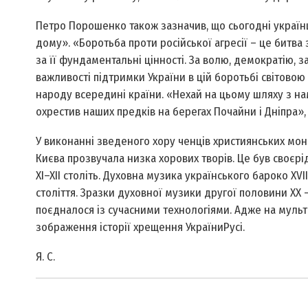
Петро Порошенко також зазначив, що сьогодні українці
дому». «Боротьба проти російської агресії – це битва з
за її фундаментальні цінності. За волю, демократію, 
важливості підтримки України в цій боротьбі світовою
народу всередині країни. «Нехай на цьому шляху з на
охрестив наших предків на берегах Почайни і Дніпра»
У виконанні зведеного хору ченців християнських мона
Києва прозвучала низка хорових творів. Це був своєрі
XI–XII століть. Духовна музика українського бароко XVII
століття. Зразки духовної музики другої половини XX – 
поєдналося із сучасними технологіями. Адже на мул
зображення історії хрещення України­Русі.
Я. С.