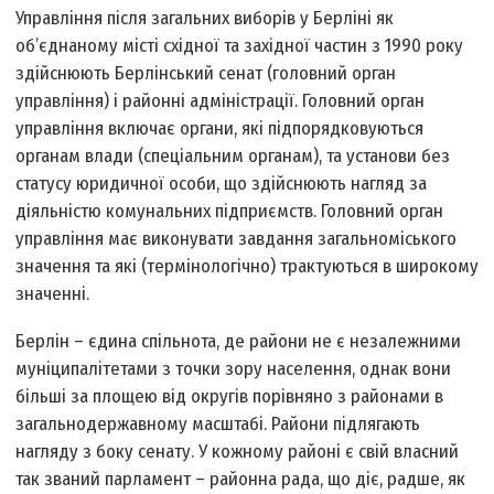
Управління після загальних виборів у Берліні як
об’єднаному місті східної та західної частин з 1990 року
здійснюють Берлінський сенат (головний орган
управління) і районні адміністрації. Головний орган
управління включає органи, які підпорядковуються
органам влади (спеціальним органам), та установи без
статусу юридичної особи, що здійснюють нагляд за
діяльністю комунальних підприємств. Головний орган
управління має виконувати завдання загальноміського
значення та які (термінологічно) трактуються в широкому
значенні.
Берлін – єдина спільнота, де райони не є незалежними
муніципалітетами з точки зору населення, однак вони
більші за площею від округів порівняно з районами в
загальнодержавному масштабі. Райони підлягають
нагляду з боку сенату. У кожному районі є свій власний
так званий парламент – районна рада, що діє, радше, як