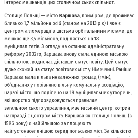
інтерес мешканців цих столично­міських спільнот.
Столиця Польщі — місто
Варшава
, приміром, де проживає
близько 1,7 мільйона осіб (станом на 2013 рік) і яке є
центром агломерації з шістьма орбітальними містами, де
мешкає ще 3,5 мільйона, поділяється на 18
муніципалітетів. З огляду на останню адміністративну
реформу 2002­го, Варшава знову стала єдиною міською
спільнотою, водночас діставши статус повіту. Цей статус
дуже схожий на статус повітових міст у Німеччині. Раніше
Варшава мала кілька незалежних громад (гмін),
об’єднаних у порівняно вільну комунальну асоціацію,
наразі місто, що поділено на 18 муніципальних утворень,
які жорстко підпорядковуються правилам
загальноміського управління, має міський центр, котрий
насправді є центром міста. Варшава як столиця Польщі (з
1596 року) є найбільшою за площею та
найгустонаселенішою серед польських міст. За кількістю