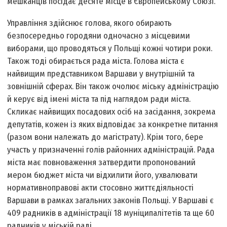
мешканців посідає десяте місце в Європейському Союзі.
Управління здійснює голова, якого обирають
безпосередньо городяни одночасно з місцевими
виборами, що проводяться у Польщі кожні чотири роки.
Також тоді обирається рада міста. Голова міста є
найвищим представником Варшави у внутрішній та
зовнішній сферах. Він також очолює міську адміністрацію
й керує від імені міста та під наглядом ради міста.
Скликає найвищих посадових осіб на засідання, зокрема
депутатів, кожен із яких відповідає за конкретне питання
(разом вони належать до магістрату). Крім того, бере
участь у призначенні голів районних адміністрацій. Рада
міста має повноваження затвердити пропонований
мером бюджет міста чи відхилити його, ухвалювати
нормативно­правові акти стосовно життєдіяльності
Варшави в рамках загальних законів Польщі. У Варшаві є
409 радників в адміністрації 18 муніципалітетів та ще 60
радників у міській раді.