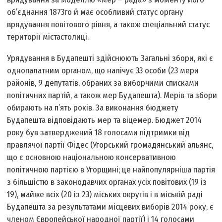
об’єднання 1873­го й має особливий статус органу
врядування повітового рівня, а також спеціальний статус
території міста­столиці.
Урядування в Будапешті здійснюють Загальні збори, які є
однопалатним органом, що налічує 33 особи (23 мери
районів, 9 депутатів, обраних за виборчими списками
політичних партій, а також мер Будапешта). Мерів та збори
обирають на п’ять років. За виконання бюджету
Будапешта відповідають мер та віце­мер. Бюджет 2014
року був затверджений 18 голосами підтримки від
правлячої партії Фідес (Угорський громадянський альянс,
що є основною національною консервативною
політичною партією в Угорщині; це найпопулярніша партія
з більшістю в законодавчих органах усіх повітових (19 із
19), майже всіх (20 із 23) міських округів і в міській раді
Будапешта за результатами місцевих виборів 2014 року, є
членом Європейської народної партії) і 14 голосами