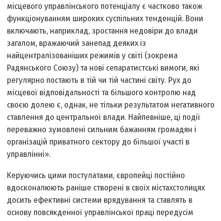
місцевого управлінського потенціалу є частково також
функціонуванням широких суспільних тенденцій. Вони
включають, наприклад, зростання недовіри до влади
загалом, вражаючий занепад деяких із
найцентралізованіших режимів у світі (зокрема
Радянського Союзу) та нові сепаратистські вимоги, які
регулярно постають в тій чи тій частині світу. Рух до
місцевої відповідальності та більшого контролю над
своєю долею є, однак, не тільки результатом негативного
ставлення до центральної влади. Найпевніше, ці події
переважно зумовлені сильним бажанням громадян і
організацій приватного сектору до більшої участі в
управлінні».
Керуючись цими постулатами, європейці постійно
вдосконалюють раніше створені в своїх містах­столицях
досить ефективні системи врядування та ставлять в
основу повсякденної управлінської праці передусім