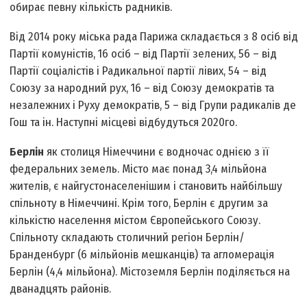
обирає певну кількість радників.
Від 2014 року міська рада Парижа складається з 8 осіб від
Партії комуністів, 16 осіб – від Партії зелених, 56 – від
Партії соціалістів і Радикальної партії лівих, 54 – від
Союзу за народний рух, 16 – від Союзу демократів та
незалежних і Руху демократів, 5 – від Групи радикалів де
Гош та ін. Наступні місцеві відбудуться 2020­го.
Берлін
як столиця Німеччини є водночас однією з її
федеральних земель. Місто має понад 3,4 мільйона
жителів, є найгустонаселенішим і становить найбільшу
спільноту в Німеччині. Крім того, Берлін є другим за
кількістю населення містом Європейського Союзу.
Спільноту складають столичний регіон Берлін/
Бранденбург (6 мільйонів мешканців) та агломерація
Берлін (4,4 мільйона). Місто­земля Берлін поділяється на
дванадцять районів.