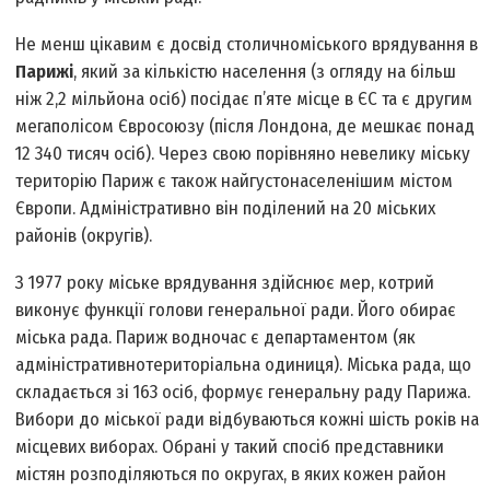
Не менш цікавим є досвід столично­міського врядування в
Парижі
, який за кількістю населення (з огляду на більш
ніж 2,2 мільйона осіб) посідає п’яте місце в ЄС та є другим
мегаполісом Євросоюзу (після Лондона, де мешкає понад
12 340 тисяч осіб). Через свою порівняно невелику міську
територію Париж є також найгустонаселенішим містом
Європи. Адміністративно він поділений на 20 міських
районів (округів).
З 1977 року міське врядування здійснює мер, кот­рий
виконує функції голови генеральної ради. Його обирає
міська рада. Париж водночас є департаментом (як
адміністративно­територіальна одиниця). Міська рада, що
складається зі 163 осіб, формує генеральну раду Парижа.
Вибори до міської ради відбуваються кожні шість років на
місцевих виборах. Обрані у такий спосіб представники
містян розподіляються по округах, в яких кожен район