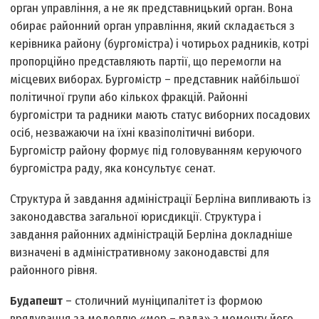
орган управління, а не як представницький орган. Вона
обирає районний орган управління, який складається з
керівника району (бургомістра) і чотирьох радників, котрі
пропорційно представляють партії, що перемогли на
місцевих виборах. Бургомістр – представник найбільшої
політичної групи або кількох фракцій. Районні
бургомістри та радники мають статус виборних посадових
осіб, незважаючи на їхні квазіполітичні вибори.
Бургомістр району формує під головуванням керуючого
бургомістра раду, яка консультує сенат.
Структура й завдання адміністрації Берліна випливають із
законодавства загальної юрисдикції. Структура і
завдання районних адміністрацій Берліна докладніше
визначені в адміністративному законодавстві для
районного рівня.
Будапешт
– столичний муніципалітет із формою
врядування за моделлю «мер – рада» з моменту його