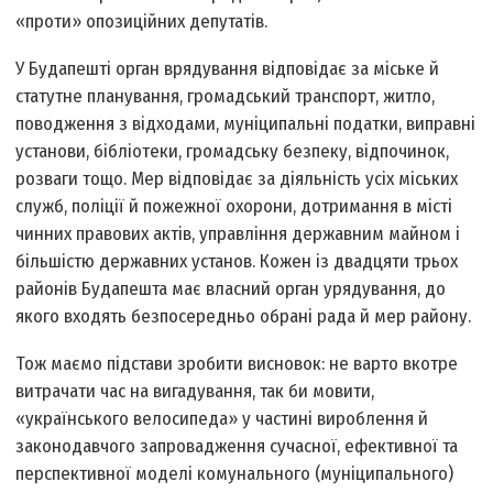
«проти» опозиційних депутатів.
У Будапешті орган врядування відповідає за міське й
статутне планування, громадський транс­порт, житло,
поводження з відходами, муніципальні податки, виправні
установи, бібліотеки, громадську безпеку, відпочинок,
розваги тощо. Мер відповідає за діяльність усіх міських
служб, поліції й пожежної охорони, дотримання в місті
чинних правових актів, управління державним майном і
більшістю державних установ. Кожен із двадцяти трьох
районів Будапешта має власний орган урядування, до
якого входять безпосередньо обрані рада й мер району.
Тож маємо підстави зробити висновок: не варто вкотре
витрачати час на вигадування, так би мовити,
«українського велосипеда» у частині вироблення й
законодавчого запровадження сучасної, ефективної та
перспективної моделі комунального (муніципального)