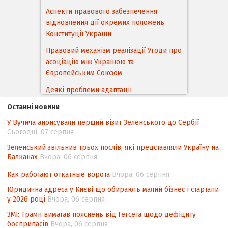
Аспекти правового забезпечення
відновлення дії окремих положень
Конституції України
Правовий механізм реалізації Угоди про
асоціацію між Україною та
Європейським Cоюзом
Деякі проблеми адаптації
законодавства України щодо зазначення
Останні новини
походження товарів відповідно до
У Вучича анонсували перший візит Зеленського до Сербії
Угоди про торговельні аспекти прав
Сьогодні, 07 серпня
інтелектуальної власності (TRIPS) у
контексті євроінтеграції
Зеленський звільнив трьох послів, які представляли Україну на
Балканах
Вчора, 06 серпня
Аналіз виборчого законодавства щодо
невизначеності механізму повторного
Как работают откатные ворота
Вчора, 06 серпня
підрахунку голосів виборців
Юридична адреса у Києві що обирають малий бізнес і стартапи
у 2026 році
Вчора, 06 серпня
Інформаційна безпека суспільства
ЗМІ: Трамп вимагав пояснень від Гегсета щодо дефіциту
боєприпасів
Вчора, 06 серпня