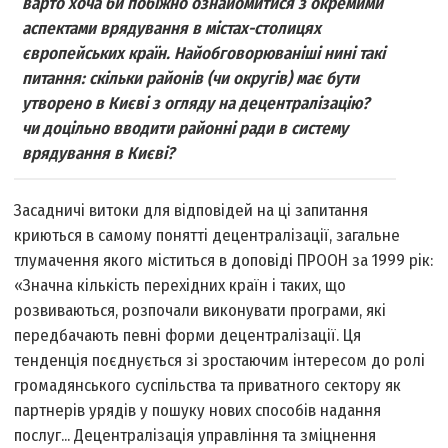
варто хоча би побіжно ознайомитися з окремими
аспектами врядування в містах-столицях
європейських країн. Найобговорюваніші нині такі
питання: скільки районів (чи округів) має бути
утворено в Києві з огляду на децентралізацію?
чи доцільно вводити районні ради в систему
врядування в Києві?
Засадничі витоки для відповідей на ці запитання
криються в самому понятті децентралізації, загальне
тлумачення якого міститься в доповіді ПРООН за 1999 рік:
«Значна кількість перехідних країн і таких, що
розвиваються, розпочали виконувати програми, які
передбачають певні форми децентралізації. Ця
тенденція поєднується зі зростаючим інтересом до ролі
громадянського суспільства та приватного сектору як
партнерів урядів у пошуку нових способів надання
послуг... Децентралізація управління та зміцнення