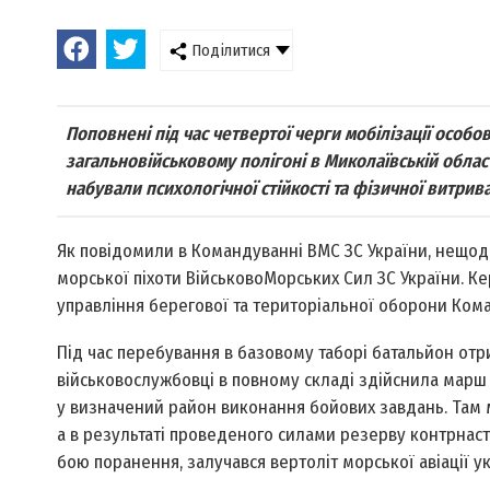
Поділитися
Поповнені під час четвертої черги мобілізації особ
загальновійськовому полігоні в Миколаївській облас
набували психологічної стійкості та фізичної витрив
Як повідомили в Командуванні ВМС ЗС України, нещод
морської піхоти Військово­Морських Сил ЗС України. 
управління берегової та територіальної оборони Кома
Під час перебування в базовому таборі батальйон отр
військовослужбовці в повному складі здійснила марш 
у визначений район виконання бойових завдань. Там м
а в результаті проведеного силами резерву контрнаступ
бою поранення, залучався вертоліт морської авіації у