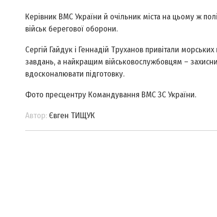
Керівник ВМС України й очільник міста на цьому ж по
військ берегової оборони.
Сергій Гайдук і Геннадій Труханов привітали морських
завдань, а найкращим військовослужбовцям – захисн
вдосконалювати підготовку.
Фото прес­центру Командування ВМС ЗС України.
Автор:
Євген ТИЩУК