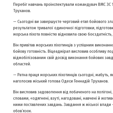
Перебіг навчань проінспектували командувач ВМС ЗС Ук
Труханов.
— Сьогодні ви завершуєте черговий етап бойового зла
результатом тривалої одиночної підготовки, підготовки
морська піхота повністю відновила свою боєздатність,
Він привітав морських піхотинців з успішним викона
бойову готовність. Віце­адмірал висловив особливу п
відмобілізованим свій досвід виконання бойових завда
областей.
— Ратна праця морських піхотинців сьогодні, мабуть, я
наголосив міський голова Одеси Геннадій Труханов.
Він висловив задоволення від побаченого на полігоні, 
словами, «одягнені, взуті, нагодовані, навчені й моти
ними поставлених завдань. Завдання ж міської влади –
обов’язок.