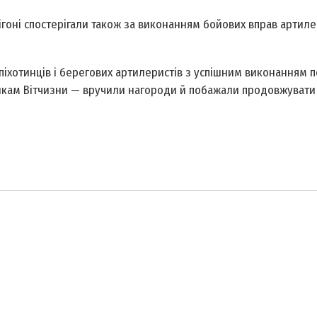
лігоні спостерігали також за виконанням бойових вправ артил
 піхотинців і берегових артилеристів з успішним виконанням 
икам Вітчизни — вручили нагороди й побажали продовжувати