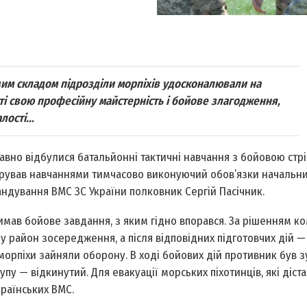
овим складом підрозділи морпіхів удосконалювали на
ті свою професійну майстерність і бойове злагодження,
алості…
авно відбулися батальйонні тактичні навчання з бойовою стр
Керував навчаннями тимчасово виконуючий обов’язки начальн
ндування ВМС ЗС України полковник Сергій Пасічник.
имав бойове завдання, з яким гідно впорався. За рішенням к
у район зосередження, а після відповідних підготовчих дій —
орпіхи зайняли оборону. В ході бойових дій противник був з
у — відкинутий. Для евакуації морських піхотинців, які діста
країнських ВМС.