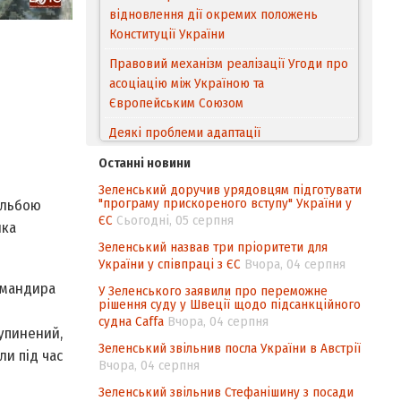
відновлення дії окремих положень
Конституції України
Правовий механізм реалізації Угоди про
асоціацію між Україною та
Європейським Cоюзом
Деякі проблеми адаптації
законодавства України щодо зазначення
Останні новини
походження товарів відповідно до
Зеленський доручив урядовцям підготувати
Угоди про торговельні аспекти прав
"програму прискореного вступу" України у
ільбою
інтелектуальної власності (TRIPS) у
ЄС
Сьогодні, 05 серпня
ика
контексті євроінтеграції
Зеленський назвав три пріоритети для
Аналіз виборчого законодавства щодо
України у співпраці з ЄС
Вчора, 04 серпня
невизначеності механізму повторного
омандира
У Зеленського заявили про переможне
підрахунку голосів виборців
рішення суду у Швеції щодо підсанкційного
судна Caffa
Вчора, 04 серпня
Інформаційна безпека суспільства
упинений,
Зеленський звільнив посла України в Австрії
ли під час
Вчора, 04 серпня
Зеленський звільнив Стефанішину з посади