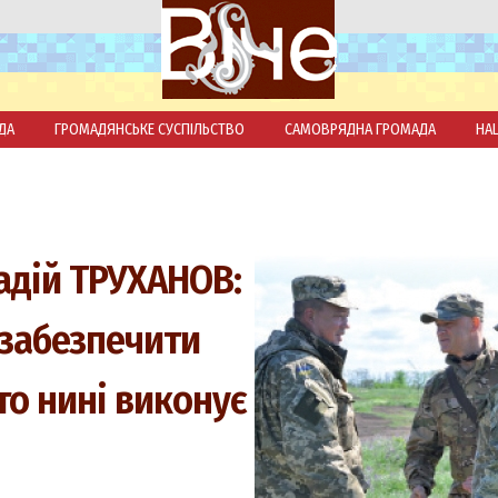
ДА
ГРОМАДЯНСЬКЕ СУСПІЛЬСТВО
САМОВРЯДНА ГРОМАДА
НА
адій ТРУХАНОВ:
 забезпечити
хто нині виконує