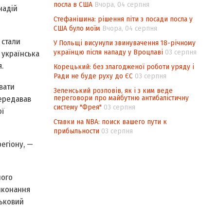
посла в США
Вчора, 04 серпня
надій
Стефанішина: рішення піти з посади посла у
США було моїм
Вчора, 04 серпня
 стали
У Польщі висунули звинувачення 18-річному
українцю після нападу у Вроцлаві
03 серпня
 українська
.
Корецький: без злагодженої роботи уряду і
Ради не буде руху до ЄС
03 серпня
вати
Зеленський розповів, як і з ким веде
переговори про майбутню антибалістичну
передавав
систему "Фрея"
03 серпня
ої
Ставки на NBA: поиск вашего пути к
прибыльности
03 серпня
регіону, —
його
виконання
ськовий