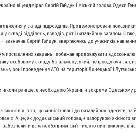
раїни віце­адмірал Сергій Гайдук і міський голова Одеси Ген
годження у складі підрозділів. Продемонстровані показники
 у складі відділень, взводів, рот і батальйону загалом. Отже,
 — зазначив Сергій Гайдук, звертаючись до учасників навчання
нням поставлених завдань і побажав продовжувати вдосконалю
одяку особовому складу батальйону, який, не шкодуючи сил, 
нь у зоні проведення АТО на території Донецької і Луганськ
к ніколи раніше, є необхідною Україні, й зокрема Одеському 
а також від того, що мобілізовані до батальйону одесити, за 
вовані». А це, як додав міський голова, є запорукою якісного 
 забезпечити всім необхідним сім’ї тих, хто нині виконує вій