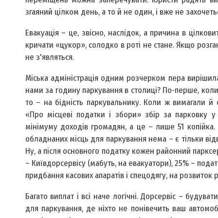
згаяний цілком день, а то й не один, і вже не захочет
Евакуація – це, звісно, наслідок, а причина в цілков
кричати «цукор», солодко в роті не стане. Якщо розга
не з'являться.
Міська адміністрація одним розчерком пера вирішила
нами за годину паркування в столиці? По-перше, коли
то – на бідність паркувальнику. Коли ж вимагали й 
«Про місцеві податки і збори» збір за парковку у
мінімуму доходів громадян, а це – лише 51 копійка.
обладнаних місць для паркування нема – є тільки відв
Ну, а після основного податку кожен районний парксерв
– Київдорсервісу (мабуть, на евакуатори), 25% – подат
придбання касових апаратів і спецодягу, на розвиток 
Багато виплат і всі наче логічні. Дорсервіс – буду
для паркування, де ніхто не понівечить ваш автомоб