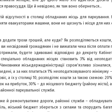
ься правосуддя. Ще й невідомо, як там воно обернеться...
итій відсутності в столиці обладнаних місць для паркування.
няти евакуаторами машини, вони не щезнуть і місця для них с
 додати трохи грошей, але куди? Як розподіляються кошти,
 ви несвідомий громадянин і не вимагали чека після оплати 
отримали, будете здивовані: відповідно до декрету Кабінет
 спеціально обладнаних місцях становить 3% від неоподат
 Чиновники міськдержадміністрації сором'язливо зізналися,
едені, а за них платиться 1% неоподатковуваного мінімуму – 
іс, а їх у столиці 10, розподіляє кошти за такою схемою: 20%
ок на прибуток, 30% – до місцевого бюджету (району міста), а
районної паркувальної служби.
ватиме й ремонтуватиме дороги, районні служби – обладнуват
іль, міський бюджет збереться з силами та спорудить бага