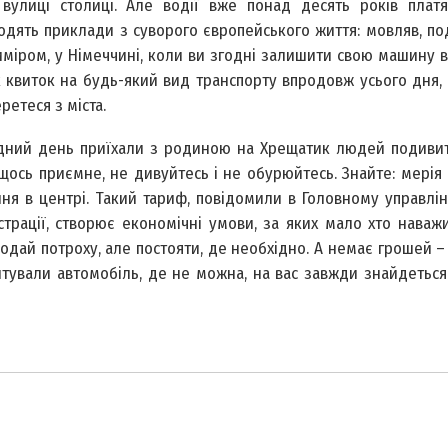
 вулиці столиці. Але водії вже понад десять років платя
одять приклади з суворого європейського життя: мовляв, под
иміром, у Німеччині, коли ви згодні залишити свою машину в 
 квиток на будь-який вид транспорту впродовж усього дня,
ретеся з міста.
ихідний день приїхали з родиною на Хрещатик людей подиви
щось приємне, не дивуйтесь і не обурюйтесь. Знайте: мерія
ння в центрі. Такий тариф, повідомили в Головному управлін
істрації, створює економічні умови, за яких мало хто наваж
одай потроху, але постояти, де необхідно. А немає грошей – 
тували автомобіль, де не можна, на вас завжди знайдеться