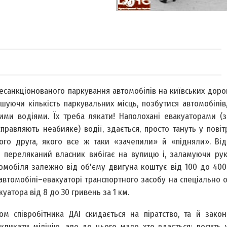
санкціонованого паркування автомобілів на київських дорог
ьшуючи кількість паркувальних місць, позбутися автомобілів
ми водіями. Їх треба лякати! Наполохані евакуаторами (з
равляють неабияке) водії, здається, просто тануть у повіт
ого друга, якого все ж таки «зачепили» й «підняли». Від
 переляканий власник вибігає на вулицю і, заламуючи рук
омобіля залежно від об'єму двигуна коштує від 100 до 400
втомобілі–евакуаторі транспортного засобу на спеціально
уатора від 8 до 30 гривень за 1 км.
м співробітника ДАІ скидається на піратство, та й закон
ликати міліцію, але до цього мало хто вдається: досить 