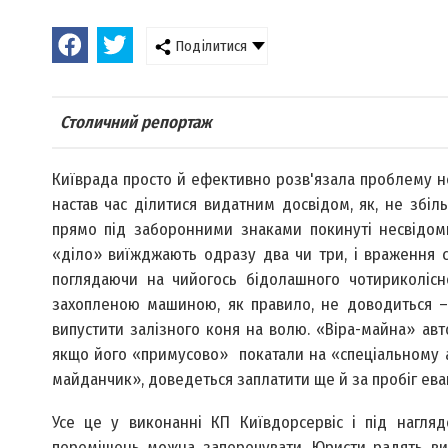
Поділитися
Столичний репортаж
Київрада просто й ефективно розв'язала проблему не
настав час ділитися видатним досвідом, як, не збіл
прямо під заборонними знаками покинуті несвідоми
«діло» виїжджають одразу два чи три, і враження сп
поглядаючи на чийогось бідолашного чотириколісн
захопленою машиною, як правило, не доводиться –
випустити залізного коня на волю. «Віра-майна» авт
якщо його «примусово» покатали на «спеціальному а
майданчик», доведеться заплатити ще й за пробіг евак
Усе це у виконанні КП Київдорсервіс і під наглядо
переміщень можна заперечувати. Юристи радять вик