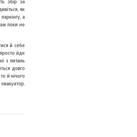
ть збір за
ивіться, як
паркінгу, а
 аж поки не
тися й себе
 просто йде
ні з питань
иться довго
то й нічого
 евакуатор.