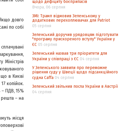
щодо дефіциту боєприпасів
Вчора, 06 серпня
ЗМІ: Трамп відмовив Зеленському у
 Якщо довго
додаткових перехоплювачах для Patriot
05 серпня
амі по собі
Зеленський доручив урядовцям підготувати
"програму прискореного вступу" України у
ЄС
05 серпня
 сплачувані
Зеленський назвав три пріоритети для
паркування,
України у співпраці з ЄС
04 серпня
у Міністрів
У Зеленського заявили про переможне
ковуваного
рішення суду у Швеції щодо підсанкційного
 що в Києві
судна Caffa
04 серпня
17 копійок.
Зеленський звільнив посла України в Австрії
 – ПДВ, 15%
04 серпня
 решта – на
имуть місця
топоверхові