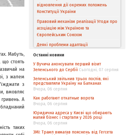
відновлення дії окремих положень
Конституції України
Правовий механізм реалізації Угоди про
асоціацію між Україною та
Європейським Cоюзом
Деякі проблеми адаптації
законодавства України щодо зазначення
ах. Мабуть,
Останні новини
походження товарів відповідно до
, що стоять
У Вучича анонсували перший візит
Угоди про торговельні аспекти прав
азвичай на
Зеленського до Сербії
Сьогодні, 07 серпня
інтелектуальної власності (TRIPS) у
рі, з жалем
контексті євроінтеграції
Зеленський звільнив трьох послів, які
представляли Україну на Балканах
'їжджати з
Аналіз виборчого законодавства щодо
Вчора, 06 серпня
и, вмовляє
невизначеності механізму повторного
Как работают откатные ворота
 гривень. А
підрахунку голосів виборців
Вчора, 06 серпня
 обладнаний
Інформаційна безпека суспільства
Юридична адреса у Києві що обирають
малий бізнес і стартапи у 2026 році
Вчора, 06 серпня
ність таких
ЗМІ: Трамп вимагав пояснень від Гегсета
уявити собі