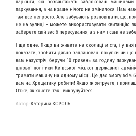
паркінги, які розвантажать заблоковані машинами
паркування, а на краще нічого не змінилося. Нам нав
там все непросто. Але забувають розповідати, що, пр
не на вулиці – можете використовувати квитанцію як
заберете свій засіб пересування, а з ним і самі не забе
І ще одне. Якщо ви живете на околиці міста, і у в
показати, зробити давно заплановані покупки чи ще 
вам назустріч, беручи 10 гривень за годину паркува
цінової політики Київської міської державної адмін
тримати машину на одному місці. Це дає змогу всім б
вам на Хрещатику робити! Якщо ж хитруєте, і прилаш
Отже, як хочете, так і викручуйтеся...
Автор:
Катерина КОРОЛЬ