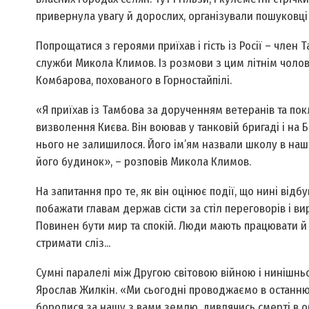
привернула увагу й дорослих, організували пошуковц
Попрощатися з героями приїхав і гість із Росії – член 
служби Микола Климов. Із розмови з цим літнім чолов
Комбарова, похованого в Горностайпілі.
«Я приїхав із Тамбова за дорученням ветеранів та пок
визволення Києва. Він воював у танковій бригаді і на 
нього не залишилося. Його ім’ям назвали школу в наш
його будинок», – розповів Микола Климов.
На запитання про те, як він оцінює події, що нині відбу
побажати главам держав сісти за стіл переговорів і ви
Повинен бути мир та спокій. Люди мають працювати й в
стримати сліз...
Сумні паралелі між Другою світовою війною і нинішнь
Ярослав Жилкін. «Ми сьогодні проводжаємо в останню п
боролися за нашу з вами землю, дивлячись смерті в об