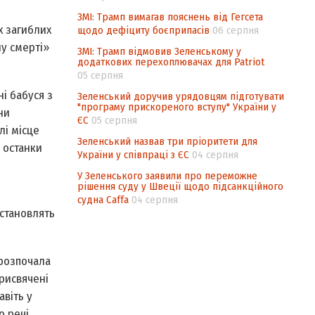
ЗМІ: Трамп вимагав пояснень від Гегсета
х загиблих
щодо дефіциту боєприпасів
06 серпня
ну смерті»
ЗМІ: Трамп відмовив Зеленському у
додаткових перехоплювачах для Patriot
05 серпня
і бабуся з
Зеленський доручив урядовцям підготувати
"програму прискореного вступу" України у
ни
ЄС
05 серпня
лі місце
Зеленський назвав три пріоритети для
о останки
України у співпраці з ЄС
04 серпня
У Зеленського заявили про переможне
рішення суду у Швеції щодо підсанкційного
судна Caffa
04 серпня
встановлять
 розпочала
присвячені
віть у
о речі,