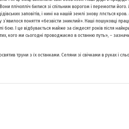
они пліч­о­пліч билися зі спільним ворогом і перемогли його. 
ідівських заповітів, і нині на нашій землі знову ллється кров.
у з’явилося поняття «безвісти зник­лий». Наші пошуковці пра
олі бою. І це відбувається майже за сімдесят років після найк
 тих, кого ми сьогодні проводжаємо в останню путь», – зазнач
вятив труни з їх останками. Селяни зі свічками в руках і сль