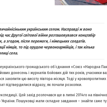
вичайнісіньким українським селом. Насправді ж воно
ід час Другої світової війни розташовувався концтабір
 а згодом, після перемоги, і німецьких солдатів.
ї німців, то під орудою червоноармійців, і так кілька
лиці села.
еукраїнського громадського об’єднання «Союз «Народна Пам
ойових донесень і журналів бойових дій тих років, учасники ва
ся захопити цю висоту півтора місяця. Тоді у кровопролитних
ат підтвердилися відразу, як почали розкопки.
кспедиції. Цей захід розпочався ще в липні 2014­го на північно
цю України. Пошуковці мали складне завдання – знайти саме ту