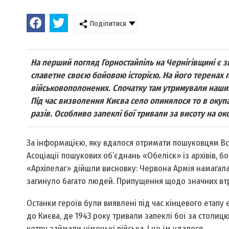
Поділитися
На перший погляд Горностайпіль на Чернігівщині є з
славетне своєю бойовою історією. На його теренах п
військовополонених. Спочатку там утримували наших,
Під час визволення Києва село опинялося то в окупаці
разів. Особливо запеклі бої тривали за висоту на око
За інформацією, яку вдалося отримати пошуковцям Вс
Асоціації пошукових об’єднань «Обеліск» із архівів, б
«Архіпелаг» дійшли вис­новку: Червона Армія намагала
загинуло багато людей. Припущення щодо значних втр
Останки героїв були виявлені під час кінцевого етапу е
до Києва, де 1943 року тривали запек­лі бої за столи
котру займали німецькі війська. І це їм удалося.