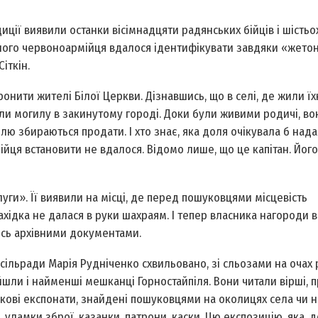
ції виявили останки вісімнадцяти радянських бійців і шістьо
одного червоноармійця вдалося ідентифікувати завдяки «жето
іткін.
ити жителі Білої Церкви. Дізнавшись, що в селі, де жили їхн
ли могилу в закинутому городі. Доки були живими родичі, во
лю збираються продати. І хто знає, яка доля очікувала б нада
 бійця встановити не вдалося. Відомо лише, що це капітан. Йог
ги». Її виявили на місці, де перед пошуковцями місцевість
хідка не далася в руки шахраям. І тепер власника нагороди 
ись архівними документами.
 сільради Марія Рудніченко схвильовано, зі сльозами на очах
шли і найменші мешканці Горностайпіля. Вони читали вірші, 
кові експонати, знайдені пошуковцями на околицях села чи на
и, уламки зброї, казанки, патрони, каски. Цю експозицію, яка, д