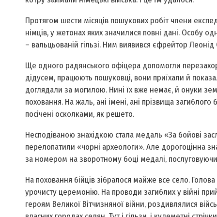
Протягом шести місяців пошукових робіт члени експеди
німців, у жетонах яких значилися повні дані. Особу 
– вальцьованій гільзі. Ним виявився єфрейтор Леонід С
Ще одного радянського офіцера допомогли перезахорон
дідусем, працюють пошуковці, вони приїхали й показа
доглядали за могилою. Нині їх вже немає, й онуки зем
поховання. На жаль, ані імені, ані прізвища загиблого
посічені осколками, як решето.
Несподіваною знахідкою стала медаль «За бойові заслу
перелопатили «чорні археологи». Але дорогоцінна зна
за номером на зворотному боці медалі, послуговуюч
На поховання бійців зібралося майже все село. Голова
урочисту церемонію. На проводи загиблих у війні прий
героям Великої Вітчизняної війни, роздивлялися війсь
власних городах селян. Тут і гільзи, і кулеметні стрічк