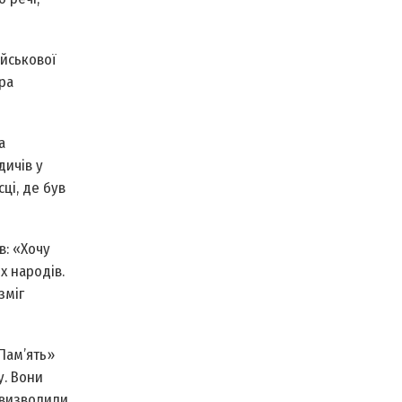
ійськової
ра
а
дичів у
ці, де був
в: «Хочу
х народів.
зміг
Пам’ять»
у. Вони
и визволили