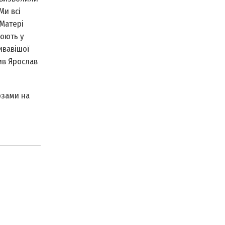
Ми всі
 Матері
цюють у
ривавішої
ив Ярослав
озами на