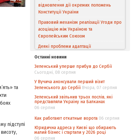
відновлення дії окремих положень
Конституції України
Правовий механізм реалізації Угоди про
асоціацію між Україною та
Європейським Cоюзом
Деякі проблеми адаптації
законодавства України щодо зазначення
Останні новини
походження товарів відповідно до
Зеленський уперше прибув до Сербії
Угоди про торговельні аспекти прав
Сьогодні, 08 серпня
інтелектуальної власності (TRIPS) у
контексті євроінтеграції
У Вучича анонсували перший візит
’ять» та
Зеленського до Сербії
Вчора, 07 серпня
Аналіз виборчого законодавства щодо
хти
Зеленський звільнив трьох послів, які
невизначеності механізму повторного
представляли Україну на Балканах
 боях
підрахунку голосів виборців
06 серпня
Інформаційна безпека суспільства
Как работают откатные ворота
06 серпня
му підступі
Юридична адреса у Києві що обирають
 висоту,
малий бізнес і стартапи у 2026 році
06 серпня