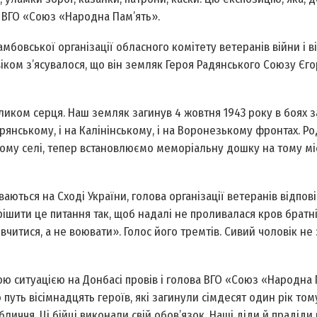
і ВГО «Союз «Народна Пам’ять».
Тамбовської організації обласного комітету ветеранів війни і в
іком з’ясувалося, що він земляк Героя Радянського Союзу Єго
ликом серця. Наш земляк загинув 4 жовтня 1943 року в боях з
Брянському, і на Калінінському, і на Воронезькому фронтах. Ро
ому селі, тепер встановлюємо меморіальну дошку на тому міс
ваються на Сході України, голова організації ветеранів відпові
рішити це питання так, щоб надалі не проливалася кров братні
читися, а не воювати». Голос його тремтів. Сивий чоловік не 
ою ситуацією на Донбасі провів і голова ВГО «Союз «Народна 
уть вісімнадцять героїв, які загинули сімдесят один рік том
личчя. Ці бійці виконали свій обов’язок. Наші діди й прадід