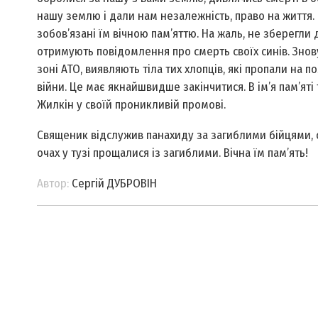
нашу землю і дали нам незалежність, право на життя. В
зобов’язані їм вічною пам’яттю. На жаль, не зберегли д
отримують повідомлення про смерть своїх синів. Знов
зоні АТО, виявляють тіла тих хлопців, які пропали на п
війни. Це має якнайшвидше закінчитися. В ім’я пам’яті
Жилкін у своїй проникливій промові.
Священик відслужив панахиду за загиблими бійцями, ос
очах у тузі прощалися із загиблими. Вічна їм пам’ять!
Автор:
Сергій ДУБРОВІН