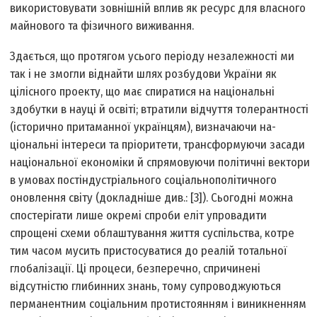
використовувати зовнішній вплив як ресурс для власного
майнового та фізичного виживання.
Здається, що протягом усього періоду незалежності ми
так і не змогли віднайти шлях розбудови України як
цілісного проекту, що має спиратися на національні
здобутки в науці й освіті; втратили відчуття толерантності
(історично притаманної українцям), визначаючи на­
ціональні інтереси та пріоритети, трансформуючи засади
національної економіки й спрямовуючи політичні вектори
в умовах постіндустріального соціально­політичного
оновлення світу (докладніше див.: [3]). Сьогодні можна
спостерігати лише окремі спроби еліт упровадити
спрощені схеми облаштування життя суспільства, котре
тим часом мусить пристосуватися до реалій тотальної
глобалізації. Ці процеси, безперечно, спричинені
відсутністю глибинних знань, тому супроводжуються
перманентним соціальним протистоянням і виникненням