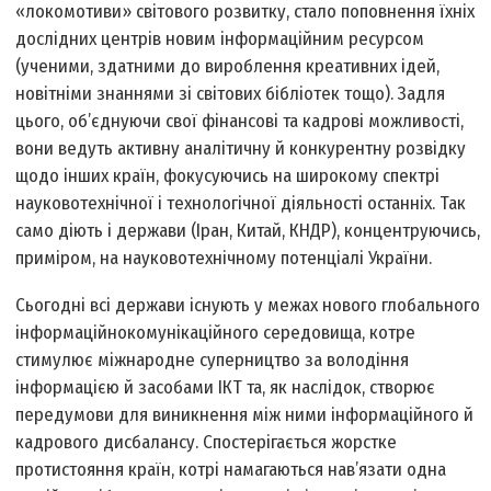
«локомотиви» світового розвитку, стало поповнення їхніх
дослідних центрів новим інформаційним ресурсом
(ученими, здатними до вироблення креативних ідей,
новітніми знаннями зі світових бібліотек тощо). Задля
цього, об’єднуючи свої фінансові та кадрові можливості,
вони ведуть активну аналітичну й конкурентну розвідку
щодо інших країн, фокусуючись на широкому спектрі
науково­технічної і технологічної діяльності останніх. Так
само діють і держави (Іран, Китай, КНДР), концентруючись,
приміром, на науково­технічному потенціалі України.
Сьогодні всі держави існують у межах нового глобального
інформаційно­комунікаційного середовища, котре
стимулює міжнародне суперництво за володіння
інформацією й засобами ІКТ та, як наслідок, створює
передумови для виникнення між ними інформаційного й
кадрового дисбалансу. Спостерігається жорстке
протистояння країн, котрі намагаються нав’язати одна