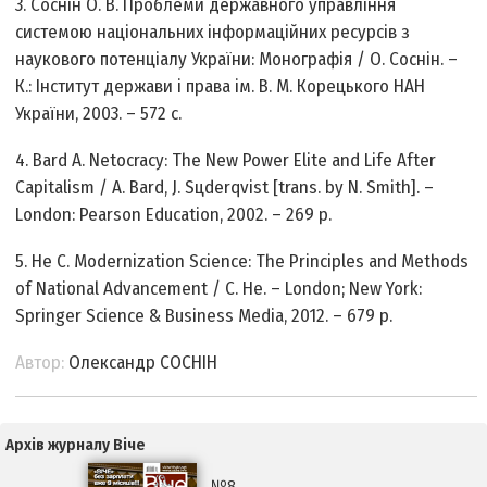
3. Соснін О. В. Проблеми державного управління
системою національних інформаційних ресурсів з
наукового потенціалу України: Монографія / О. Соснін. –
К.: Інститут держави і права ім. В. М. Корецького НАН
України, 2003. – 572 с.
4. Bard А. Netocracy: The New Power Elite and Life After
Capitalism / A. Bard, J. Sцderqvist [trans. by N. Smith]. –
London: Pearson Education, 2002. – 269 p.
5. He C. Modernization Science: The Principles and Methods
of National Advancement / C. He. – London; New York:
Springer Science & Business Media, 2012. – 679 p.
Автор:
Олександр СОСНІН
Архів журналу Віче
№8