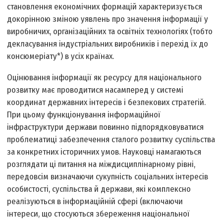
становлення економічних формацій характеризується
докорінною зміною уявлень про значення інформації у
виробничих, організаційних та освітніх технологіях (тобто
декласування індустріальних виробників і перехід їх до
консюмеріату*) в усіх країнах.
Оцінювання інформації як ресурсу для національного
розвитку має проводитися насамперед у системі
координат державних інтересів і безпекових стратегій.
При цьому функціонування інформаційної
інфраструктури держави повинно підпорядковуватися
проблематиці забезпечення сталого розвитку суспільства
за конкретних історичних умов. Науковці намагаються
розглядати ці питання на міждисциплінарному рівні,
передовсім визначаючи сукупність соціальних інтересів
особистості, суспільства й держави, які комплексно
реалізуються в інформаційній сфері (включаючи
інтереси, що стосуються збереження національної