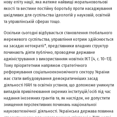
нову еліту нації, яка матиме найвищі морально­вольові
якості та вестиме постійну боротьбу проти насаджування
шкідливих для суспільства ідеологій у науковій, освітній
та управлінській сферах тощо.
Оскільки сьогодні відбувається становлення глобального
мережевого суспільства, управління котрим здійснюється
на засадах нетократії*, представники владних структур
починають діяти публічно, проводячи державне
адміністрування з використанням новітніх ІКТ [4, c. 10–13].
Тому пріоритетним напрямом стратегічного
реформування соціально­економічного сектору України
має стати вибудовування демократичніших засад
діяльності НАН та освітніх установ, що допоможе уникнути
випадків привілеювання окремих інституцій/осіб під час
надання іноземних грантів та, як наслідок, не допустити
знищення перспективних починань національної
науково­технічної діяльності. Українська держава повинна