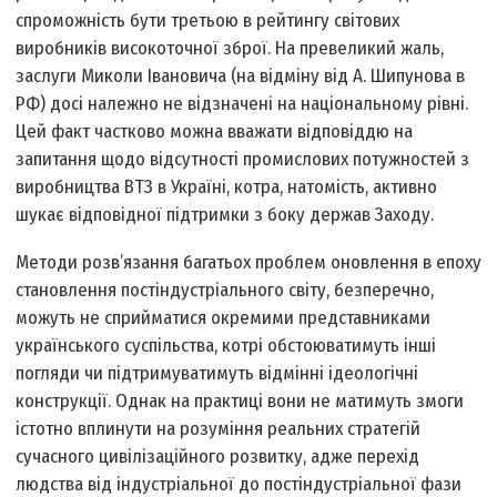
спроможність бути третьою в рейтингу світових
виробників високоточної зброї. На превеликий жаль,
заслуги Миколи Івановича (на відміну від А. Шипунова в
РФ) досі належно не відзначені на національному рівні.
Цей факт частково можна вважати відповіддю на
запитання щодо відсутності промислових потужностей з
виробництва ВТЗ в Україні, котра, натомість, активно
шукає відповідної підтримки з боку держав Заходу.
Методи розв’язання багатьох проблем оновлення в епоху
становлення постіндустріального світу, без­перечно,
можуть не сприйматися окремими представниками
українського суспільства, котрі обстоюватимуть інші
погляди чи підтримуватимуть відмінні ідеологічні
конструкції. Однак на практиці вони не матимуть змоги
істотно вплинути на розуміння реальних стратегій
сучасного цивілізаційного розвитку, адже перехід
людства від індустріальної до постіндустріальної фази