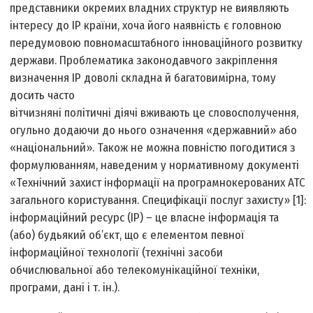
представники окремих владних структур не виявляють
інтересу до ІР країни, хоча його наявність є головною
передумовою повномасштабного інноваційного розвитку
держави. Проблематика законодавчого закріплення
визначення ІР доволі складна й багатовимірна, тому
досить часто
вітчизняні політичні діячі вживають це словосполучення,
огульно додаючи до нього означення «державний» або
«національний». Також не можна повністю погодитися з
формулюванням, наведеним у нормативному документі
«Технічний захист інформації на програмно­керованих АТС
загального користування. Специфікації послуг захисту» [1]:
інформаційний ресурс (ІР) – це власне інформація та
(або) будь­який об’єкт, що є елементом певної
інформаційної технології (технічні засоби
обчислювальної або телекомунікаційної техніки,
програми, дані і т. ін.).