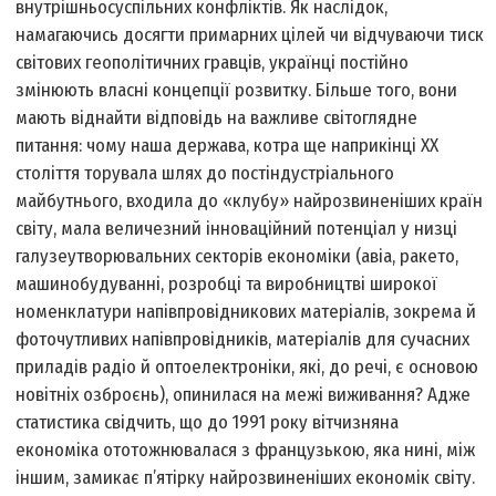
внутрішньосуспільних конфліктів. Як наслідок,
намагаючись досягти примарних цілей чи відчуваючи тиск
світових геополітичних гравців, українці постійно
змінюють власні концепції розвитку. Більше того, вони
мають віднайти відповідь на важливе світоглядне
питання: чому наша держава, котра ще наприкінці ХХ
століття торувала шлях до постіндустріального
майбутнього, входила до «клубу» найрозвиненіших країн
світу, мала величезний інноваційний потенціал у низці
галузеутворювальних секторів економіки (авіа­, ракето­,
машинобудуванні, розробці та виробництві широкої
номенклатури напівпровідникових матеріалів, зокрема й
фоточутливих напівпровідників, матеріалів для сучасних
приладів радіо­ й оптоелектроніки, які, до речі, є основою
новітніх озброєнь), опинилася на межі виживання? Адже
статистика свідчить, що до 1991 року вітчизняна
економіка ототожнювалася з французькою, яка нині, між
іншим, замикає п’ятірку найрозвиненіших економік світу.