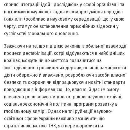
сприяє інтеграції ідей і досліджень у сфері організації та
підтримки комунікації задля взаєморозуміння народів і
їхніх еліт (особливо в науковому середовищі), що, у свою
чергу, стимулює встановлення гармонійних відносин у
суспільстві глобального оновлення.
Зважаючи на те, що під дією законів глобальної взаємодії
процеси дестабілізації, котрі відбуваються в найбідніших
країнах, можуть чи не миттєво позначитися на
життєдіяльності розвинених держав, останні намагаються
діяти обережно й виважено, розробляючи засоби власної
безпеки та охорони чи відпрацьовуючи новітні стандарти
поводження з інформацією. Це, власне, й дає їм змогу
впевнено реалізовувати довгострокові науково­технічні,
соціально­економічні й політичні програми розвитку в
глобальному вимірі. Однак на тлі руйнації науково­
освітньої сфери України важливо зазначити, що
стратегічною метою ТНК, які перетворилися на