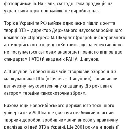
фотоприймачів. На жаль, сьогодні така продукція на
українській території майже не виробляється.
Торік в Україні та РФ майже одночасно пішли з життя
творці ВТЗ – директор Державного науково­виробничого
комплексу «Прогрес» М. Шкарлет (розробник керованого
артилерійського снаряда «Квітник», що за ефективністю
не поступається світовим аналогам і повністю відповідає
стандартам НАТО) й академік РАН А. Шипунов.
А. Шипунов із повоєнних часів створював озброєння з
маркуванням «ГШ» («Грязев – Шипунов»), залишивши
величезну науково­технічну спадщину. До речі, він є
автором терміна «високоточна зброя».
Вихованець Новосибірського державного технічного
університету М. Шкарлет, маючи неабиякий власний
творчий доробок, зробив чималий внесок у практичну
реалізацію ідей ВТЗ в Україні. Ще 2001 року він довів її