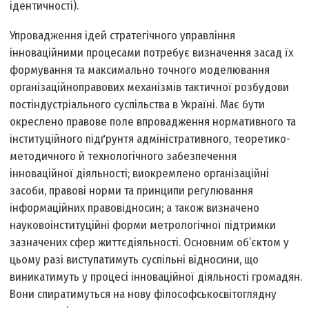
ідентичності).
Упровадження ідей стратегічного управління
інноваційними процесами потребує визначення засад їх
формування та максимально точного моделювання
організаційно­правових механізмів тактичної розбудови
постіндустріального суспільства в Україні. Має бути
окреслено правове поле впровадження нормативного та
інституційного підґрунтя адміністративного, теоретико­
методичного й технологічного забезпечення
інноваційної діяльності; виокремлено організаційні
засоби, правові норми та принципи регулювання
інформаційних правовідносин; а також визначено
науково­інституційні форми метрологічної підтримки
зазначених сфер життєдіяльності. Основним об’єктом у
цьому разі виступатимуть суспільні відносини, що
виникатимуть у процесі інноваційної діяльності громадян.
Вони спиратимуться на нову філософсько­світоглядну