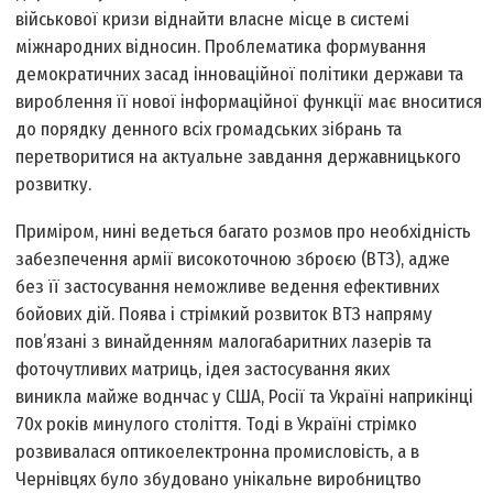
військової кризи віднайти власне місце в системі
міжнародних відносин. Проблематика формування
демократичних засад інноваційної політики держави та
вироблення її нової інформаційної функції має вноситися
до порядку денного всіх громадських зібрань та
перетворитися на актуальне завдання державницького
розвитку.
Приміром, нині ведеться багато розмов про необхідність
забезпечення армії високоточною зброєю (ВТЗ), адже
без її застосування неможливе ведення ефективних
бойових дій. Поява і стрімкий розвиток ВТЗ напряму
пов’язані з винайденням малогабаритних лазерів та
фоточутливих матриць, ідея застосування яких
виникла майже воднчас у США, Росії та Україні наприкінці
70­х років минулого століття. Тоді в Україні стрімко
розвивалася оптико­електронна промисловість, а в
Чернівцях було збудовано унікальне виробництво