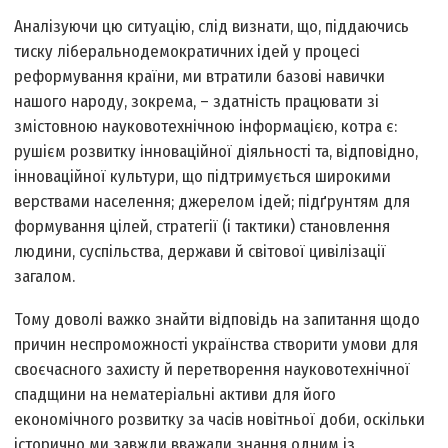
Аналізуючи цю ситуацію, слід визнати, що, піддаючись
тиску ліберально­демократичних ідей у процесі
реформування країни, ми втратили базові навички
нашого народу, зокрема, – здатність працювати зі
змістовною науково­технічною інформацією, котра є:
рушієм розвитку інноваційної діяльності та, відповідно,
інноваційної культури, що підтримується широкими
верствами населення; джерелом ідей; підґрунтям для
формування цілей, стратегії (і тактики) становлення
людини, суспільства, держави й світової цивілізації
загалом.
Тому доволі важко знайти відповідь на запитання щодо
причин неспроможності українства створити умови для
своєчасного захисту й перетворення науково­технічної
спадщини на нематеріальні активи для його
економічного розвитку за часів новітньої доби, оскільки
історично ми завжди вважали знання одним із