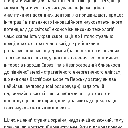
створити умови для налагодження співпраці з ТНК, котрі
можуть брати участь у заснуванні інформаційно­
аналітичних і дослідних центрів, які пришвидшать процес
інтеграції вітчизняного інноваційного науково­технічного
потенціалу до світової економіки високих технологій.
Саме схильність української нації до інтелектуальної
праці, а також стратегічно вигідне регіональне
розташування нашої держави (на перехресті віковічних
торговельних шляхів, у центрі зіткнення геополітичних
інтересів народів Євразії та в безпосередній близькості
до північної межі «стратегічного енергетичного еліпса»,
що включає Каспійське море та Перську затоку як два
найбільші вуглеводневі резервуари) надають їй
надзвичайно високі шанси наблизитися до когорти
постіндустріальних країн, приєднавшись до реалізації
їхніх науково­технічних проектів.
Шлях, на який ступила Україна, надзвичайно важкий, тому
ключові пріоритети її розвитку має бути підпорядковано