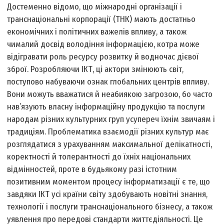
Достеменно відомо, що міжнародні організації і
транснаціональні корпорації (ТНК) мають достатньо
економічних і політичних важелів впливу, а також
чималий досвід володіння інформацією, котра може
відігравати роль ресурсу розвитку й водночас дієвої
зброї. Розробляючи ІКТ, ці актори змінюють світ,
поступово набуваючи ознак глобальних центрів впливу.
Вони можуть вважатися й неабиякою загрозою, бо часто
нав’язують власну інформаційну продукцію та послуги
народам різних культурних груп усупереч їхнім звичаям і
традиціям. Проблематика взаємодії різних культур має
розглядатися з урахуванням максимальної делікатності,
коректності й толерантності до їхніх національних
відмінностей, проте в будь­якому разі істотним
позитивним моментом процесу інформатизації є те, що
завдяки ІКТ усі країни світу здобувають новітні знання,
технології і послуги транснаціонального бізнесу, а також
уявлення про передові стандарти життєдіяльності. Це