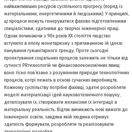
найважливіших ресурсів суспільного прогресу (поряд із
матеріальними, енергетичними й людськими). У принципі,
ці процеси можуть генеруватися фахово підготовленими
спеціалістами, здатними до творчої інженерної праці.
Однак починаючи з 90­х років ХХ століття людство
вступило в епоху монетаризму з притаманною їй ідеєю
панування гуманітарного тренду. Проте сьогодні
проектування соціальних процесів залежить не тільки від
сутності PR­технологій чи фінансово­економічних явищ:
воно тісно пов’язане з розумінням природи технологічних
процесів, котрі лежать в основі сучасних виробництв.
Кожному суспільству потрібні фахівці, здатні розробляти
моделі матеріалізації ідей науково­технічного пошуку,
деталізувати їх, створювати механізми їх інтеграції в
матеріальну реальність. Відтак виникають нові вимоги до
інженерної освіти, завдяки якій людина отримує
здатність формувати, розробляти та реалізовувати
технологічні розробки.