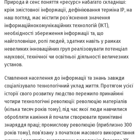
Природа й сенс поняття «ресурс» набагато складніші:
крім змістовної інформації, дефініювання терміна ІР, на
наш погляд, має містити роз’яснення значення
інформаційно­комунікаційних технологій (ІКТ),
необхідності збереження інформації та, що
найголовніше, ролі людей, здатних навіть у рамках
невеликих інноваційних груп реалізовувати потенціал
наукової, технічної чи освітньої діяльності величезних
установ.
Ставлення населення до інформації та знань завжди
соціалізувало технологічний уклад життя. Протягом усієї
історії свого розвитку людство пережило принаймні
чотири технологічні революції: революцію матеріалів
(кілька тисяч років тому), під час якої люди навчилися
обробляти каміння й почали створювати примітивні
знаряддя праці; промислову революцію (приблизно 300
років тому), пов’язану з початком масового використання