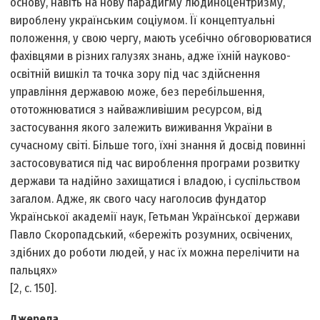
основу, навіть на нову парадигму людиноцентризму,
вироблену українським соціумом. Її концептуальні
положення, у свою чергу, мають усебічно обговорюватися
фахівцями в різних галузях знань, адже їхній науково­
освітній вишкіл та точка зору під час здійснення
управління державою може, без перебільшення,
ототожнюватися з найважливішим ресурсом, від
застосування якого залежить виживання України в
сучасному світі. Більше того, їхні знання й досвід повинні
застосовуватися під час вироблення програми розвитку
держави та надійно захищатися і владою, і суспільством
загалом. Адже, як свого часу наголосив фундатор
Української академії наук, Гетьман Української держави
Павло Скоропадський, «бережіть розумних, освічених,
здібних до роботи людей, у нас їх можна перелічити на
пальцях»
[2, с. 150].
Джерела