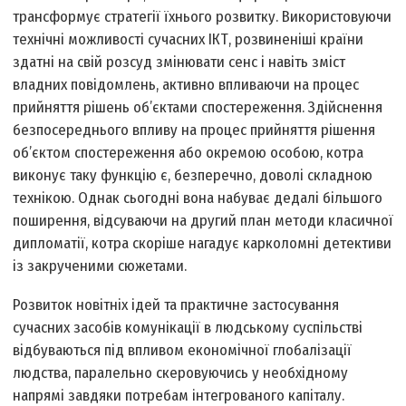
трансформує стратегії їхнього розвитку. Використовуючи
технічні можливості сучасних ІКТ, розвиненіші країни
здатні на свій розсуд змінювати сенс і навіть зміст
владних повідомлень, активно впливаючи на процес
прийняття рішень об’єктами спостереження. Здійснення
безпосереднього впливу на процес прийняття рішення
об’єктом спостереження або окремою особою, котра
виконує таку функцію є, безперечно, доволі складною
технікою. Однак сьогодні вона набуває дедалі більшого
поширення, відсуваючи на другий план методи класичної
дипломатії, котра скоріше нагадує карколомні детективи
із закрученими сюжетами.
Розвиток новітніх ідей та практичне застосування
сучасних засобів комунікації в людському суспільстві
відбуваються під впливом економічної глобалізації
людства, паралельно скеровуючись у необхідному
напрямі завдяки потребам інтегрованого капіталу.