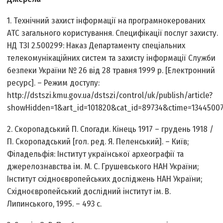
1. Технічний захист інформації на програмно­керованих
АТС загального користування. Специфікації послуг захисту.
НД ТЗІ 2.5­002­99: Наказ Департаменту спеціальних
телекомунікаційних систем та захисту інформації Служби
безпеки України № 26 від 28 травня 1999 р. [Електронний
ресурс]. – Режим доступу:
http://dstszi.kmu.gov.ua/dstszi/control/uk/publish/article?
showHidden=1&art_id=101820&cat_id=89734&ctime=1344500
2. Скоропадський П. Спогади. Кінець 1917 – грудень 1918 /
П. Скоропадський [гол. ред. Я. Пеленський]. – Київ;
Філадельфія: Інститут української археографії та
джерелознавства ім. М. С. Грушевського НАН України;
Інститут східноєвропейських досліджень НАН України;
Східноєвропейський дослідний інститут ім. В.
Липинського, 1995. – 493 с.