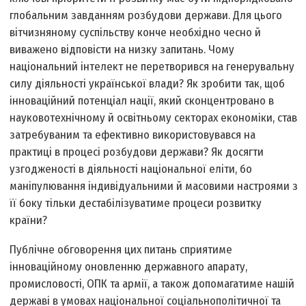
глобальним завданням розбудови держави. Для цього
вітчизняному суспільству конче необхідно чесно й
виважено відповісти на низку запитань. Чому
національний інтелект не перетворився на генерувальну
силу діяльності української влади? Як зробити так, щоб
інноваційний потенціал нації, який сконцентровано в
науково­технічному й освітньому секторах економіки, став
затребуваним та ефективно використовувався на
практиці в процесі розбудови держави? Як досягти
узгодженості в діяльності національної еліти, бо
маніпулювання індивідуальними й масовими настроями з
її боку тільки дестабілізуватиме процеси розвитку
країни?
Публічне обговорення цих питань сприятиме
інноваційному оновленню державного апарату,
промисловості, ОПК та армії, а також допомагатиме нашій
державі в умовах національної соціально­політичної та