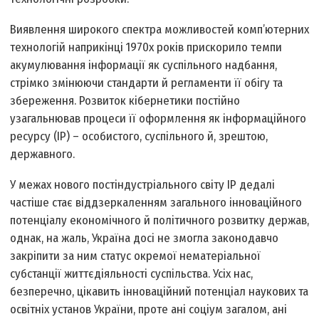
Виявлення широкого спектра можливостей комп’ютерних
технологій наприкінці 1970­х років прискорило темпи
акумулювання інформації як суспільного надбання,
стрімко змінюючи стандарти й регламенти її обігу та
збереження. Розвиток кібернетики постійно
узагальнював процеси її оформлення як інформаційного
ресурсу (ІР) – особистого, суспільного й, зрештою,
державного.
У межах нового постіндустріального світу ІР дедалі
частіше стає віддзеркаленням загального інноваційного
потенціалу економічного й політичного розвитку держав,
однак, на жаль, Україна досі не змогла законодавчо
закріпити за ним статус окремої нематеріальної
субстанції життєдіяльності суспільства. Усіх нас,
безперечно, цікавить інноваційний потенціал наукових та
освітніх установ України, проте ані соціум загалом, ані