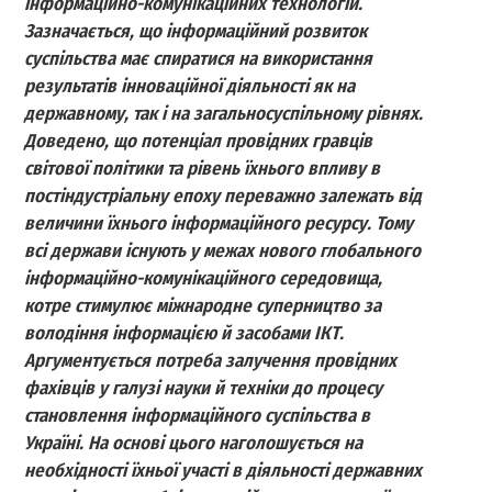
інформаційно-комунікаційних технологій.
Зазначається, що інформаційний розвиток
суспільства має спиратися на використання
результатів інноваційної діяльності як на
державному, так і на загальносуспільному рівнях.
Доведено, що потенціал провідних гравців
світової політики та рівень їхнього впливу в
постіндустріальну епоху переважно залежать від
величини їхнього інформаційного ресурсу. Тому
всі держави існують у межах нового глобального
інформаційно-комунікаційного середовища,
котре стимулює міжнародне суперництво за
володіння інформацією й засобами ІКТ.
Аргументується потреба залучення провідних
фахівців у галузі науки й техніки до процесу
становлення інформаційного суспільства в
Україні. На основі цього наголошується на
необхідності їхньої участі в діяльності державних