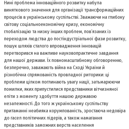
Нині проблема інноваційного розвитку набула
виняткового значення для організації трансформаційних
процесів в українському суспільстві. Зважаючи на глибоку
світову соціально­економічну кризу, економічну
глобалізацію та низку інших проблем, пов’язаних із
переходом людства до постіндустріальної фази розвитку,
пошук шляхів сталого впровадження інновацій
перетворився на важливе науково­практичне завдання
для нашої держави. Їх повномасштабному обговоренню,
безперечно, заважають війна на Сході України й
різнобічна спрямованість провладної риторики: ці
проблеми цілком поглинають увагу нації, затьмарюючи
помилки, яких припустилися представники вітчизняної
еліти з моменту здобуття нашою державою
незалежності. До того ж українському суспільству
притаманні неабияка корумпованість, зростаюча недовіра
до гасел політичних лідерів, а також намагання
представників заможних верств населення