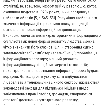
машин і верстатів; енергетичну революцію (початок ХХ
століття); та, зрештою, інформаційну революцію, котра,
охопивши людство в 1970­х роках, і нині продовжує
набирати обертів [5, c. 545–551]. Розуміння глобального
значення інформації спричинило появу концепції
становлення нової інформаційної цивілізації.
Виокремлюючи загальні характеристики інформаційного
суспільства як нової форми розвитку людства, можна
чітко визначити його ключові цілі – створення єдиної
загальносвітової комп’ютеризованої нації; глобалізація
інформаційного простору; вільний розвиток
інформаційно­комунікаційних мереж і технологій;
неконтрольоване перетікання інформації через будь­які
кордони. Як наслідок, в усьому світі відбувається
лібералізація телекомунікаційного сектору, вживаються
законодавчі заходи для підтримки ініціатив щодо
забезпечення прав і свобод громадян, створюються
стратегії досягнення узгодженого розвитку,