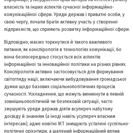
власність та інших аспектів сучасної інформаційно­
комунікаційної сфери. Уряди держав і приватні особи, у
свою чергу, почали брати активну участь у створенні
підприємств, що сприяють розвитку інформаційної сфери.
Відповідно, маємо торкнутися й такого важливого
питання, як конспірологія в технологіях комунікації, бо
вона безпосередньо стосується всіх аспектів
інформаційної та інноваційної політики на різних рівнях.
Конспірологія активно застосовується для формування
світогляду нації, включаючи вибудовування громадської
думки щодо базових соціально­політичних процесів
сучасності. Ускладнення, що можуть виникнути в певній
зовнішньополітичній чи безпековій ситуації, часто
змушують уряди держав діяти всупереч набутому
досвіду й знанням (а іноді навіть усупереч власним
інтересам), адже новітні ІКТ знищують усталені суспільно­
політичні орієнтири, а шалений інформаційний вплив