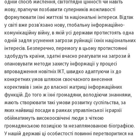
одній спосіб мислення, світоглядні цінності чи навіть
мову, прагнучи позбавити суперників можливості
формулювати їхні життєві та національні інтереси. Відтак
у світі вже розв’язано нову, глобальну інформаційно­
комунікаційну війну, в якій усі держави протистоять одна
одній задля усунення загрози руйнації їхніх національних
інтересів. Безперечно, перемогу в цьому протистоянні
здобудуть країни, здатні вчасно реагувати на загрози й
опановувати методи захисту інформації у процесі
впровадження новітніх ІКТ, швидко адаптуючи їх до
конкретних умов шляхом своєчасного внесення
корективів і змін до власної матриці інформаційних
функцій. До того ж їхні громадяни, володіючи знаннями,
мають створювати такі умови розвитку суспільства, за
яких найвищі посади в рамках управлінської ієрархії
обійматимуть високоосвічені люди з чіткою
громадянською позицією та незаплямованою біографією.
У нашій державі ці особистості повинні перетворитися на