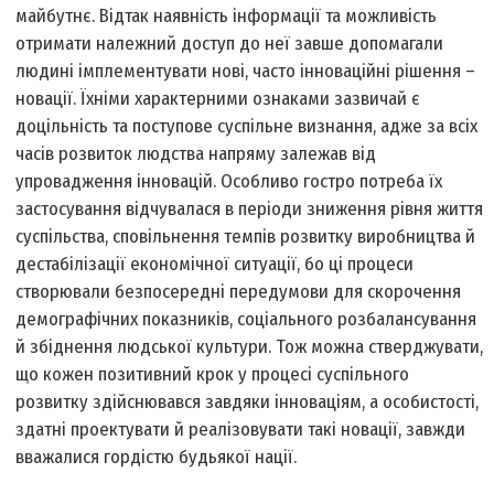
майбутнє. Відтак наявність інформації та можливість
отримати належний доступ до неї завше допомагали
людині імплементувати нові, часто інноваційні рішення –
новації. Їхніми характерними ознаками зазвичай є
доцільність та поступове суспільне визнання, адже за всіх
часів розвиток людства напряму залежав від
упровадження інновацій. Особливо гостро потреба їх
застосування відчувалася в періоди зниження рівня життя
суспільства, сповільнення темпів розвитку виробництва й
дестабілізації економічної ситуації, бо ці процеси
створювали безпосередні передумови для скорочення
демографічних показників, соціального розбалансування
й збіднення людської культури. Тож можна стверджувати,
що кожен позитивний крок у процесі суспільного
розвитку здійснювався завдяки інноваціям, а особистості,
здатні проектувати й реалізовувати такі новації, завжди
вважалися гордістю будь­якої нації.