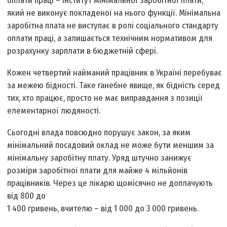
оплати праці – інститут мінімальної заробітної плати,
який не виконує покладеної на нього функції. Мінімальна
заробітна плата не виступає в ролі соціального стандарту
оплати праці, а залишається технічним нормативом для
розрахунку зарплати в бюджетній сфері.
Кожен четвертий найманий працівник в Україні перебуває
за межею бідності. Таке ганебне явище, як бідність серед
тих, хто працює, просто не має виправдання з позиції
елементарної людяності.
Сьогодні влада повсюдно порушує закон, за яким
мінімальний посадовий оклад не може бути меншим за
мінімальну заробітну плату. Уряд штучно занижує
розміри заробітної плати для майже 4 мільйонів
працівників. Через це лікарю щомісячно не доплачують
від 800 до
1 400 гривень, вчителю – від 1 000 до 3 000 гривень.