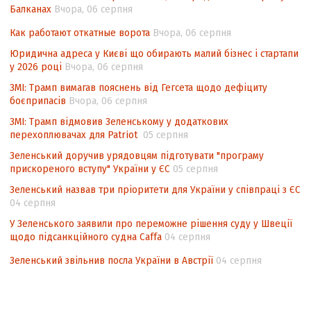
Балканах
Вчора, 06 серпня
Аналіз виборчого законодавства щодо
невизначеності механізму повторного
Как работают откатные ворота
Вчора, 06 серпня
підрахунку голосів виборців
Юридична адреса у Києві що обирають малий бізнес і стартапи
у 2026 році
Вчора, 06 серпня
Інформаційна безпека суспільства
ЗМІ: Трамп вимагав пояснень від Гегсета щодо дефіциту
боєприпасів
Вчора, 06 серпня
ЗМІ: Трамп відмовив Зеленському у додаткових
перехоплювачах для Patriot
05 серпня
Зеленський доручив урядовцям підготувати "програму
прискореного вступу" України у ЄС
05 серпня
Зеленський назвав три пріоритети для України у співпраці з ЄС
04 серпня
У Зеленського заявили про переможне рішення суду у Швеції
щодо підсанкційного судна Caffa
04 серпня
Зеленський звільнив посла України в Австрії
04 серпня