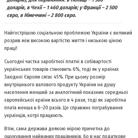
доларів, в Чехії – 1 460 доларів; у Франції – 2 500
євро, в Німеччині – 2 800 євро.
Найгострішою соціальною проблемою України є великий
розрив між високою вартістю життя і низькою ціною
праці!
Сьогодні частка заробітної платні в собівартості
українських товарів становить 6%, тоді як у країнах
Західної Європи сягає 45%. При цьому розмір
внутрішнього валового продукту України на душу
населення менший за аналогічний показник середньої
європейської країни всього в 4 рази, тоді як заробітна
плата менша в 6–20 разів. Це справжнє пограбування
українців, котрі працюють.
Втім, сама держава деякою мірою причетна до
ошукування най­маних працівників, бо в нас податкове