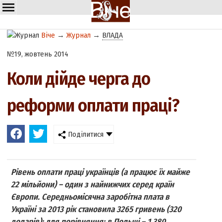
Віче
→
Журнал
→
ВЛАДА
№19, жовтень 2014
Коли дійде черга до
реформи оплати праці?
Поділитися
Рівень оплати праці українців (а працює їх майже
22 мільйони) – один з найнижчих серед країн
Європи. Середньомісячна заробітна плата в
Україні за 2013 рік становила 3265 гривень (320
доларів); для порівняння: в Польщі – 1 380