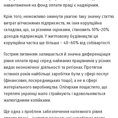
навантаження на фонд оплати праці є надмірним.
Крім того, неможливо оминути увагою таку значну статтю
витрат віт­чизняних підприємств, як їхня корупційна
складова, що, за різними оцінками, становить 10%–20%
доходів підприємців. У житловому будівництві ця
корупційна частка ще більша – 40–60% від собівартості.
Гострим питанням залишається й значна диференціація
рівня оплати праці серед найманих працівників у різних
видах економічної діяльності та регіонах. Протягом
останніх років найбільші заробітки були у сфері послуг
(фінансових, посередницьких тощо), а не в сфері
матеріального виробництва. Олігархам пощастило, що
терплячі українці мало страйкують і вдовольняються
жалюгідними копійками.
Ще одна з проблем забезпечення належного рівня