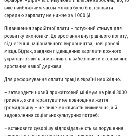
офшорні «діри» та стимулювати власне виробництво, то
вже найближчим часом можна було б встановити
середню зарплату не нижче за 1 000 $!
Підвищення заробітної плати – потужний стимул для
розвитку економіки. Це зростання внутрішнього попиту,
піднесення національного виробництва, нові робочі
місця. Відтак, завдяки підвищенню зарплати кожного
українця з’явиться можливість забезпечити економічне
зростання нашої держави!
Для реформування оплати праці в Україні необхідно:
– затвердити новий прожитковий мінімум на рівні 3000
гривень, який гарантуватиме повноцінне життя
громадянину – не лише можливість виживання, а й
задоволення соціально­культурних потреб;
– встановити суворішу відповідальність за порушення
законодавства про оплату праці, зокрема за виплату