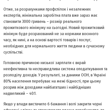
Отже, за розрахунками профспілок і незалежних
експертів, мінімальна заробітна плата вже зараз має
становити 3000 гривень – розмір реального
прожиткового мінімуму на сьогодні. Новий прожитковий
мінімум буде розрахований не за нормами воєнного
часу, як нині, а на основі вартості товарів і послуг,
необхідних для нормального життя людини в сучасному
суспільстві.
Головною причиною низької зарплати є вкрай
неефективна та несправедлива система оподаткування та
розподілу доходів. У результаті, за даними ООН, в Україні
80% населення перебуває на межі бідності, при цьому
розрив між доходами найбагатших і найбідніших
надвеликий – 40:1.
Якщо у влади вистачило б бажання і волі закрити чорні