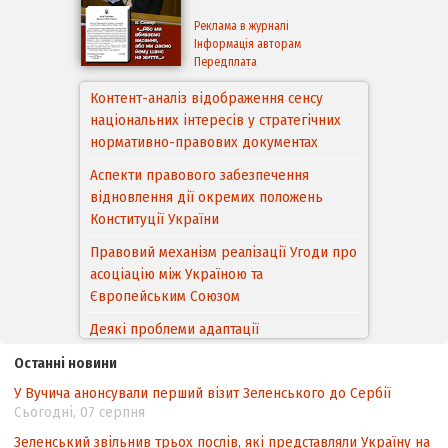
Реклама в журналі
Інформація авторам
Передплата
Контент-аналіз відображення сенсу
національних інтересів у стратегічних
нормативно-правових документах
Аспекти правового забезпечення
відновлення дії окремих положень
Конституції України
Правовий механізм реалізації Угоди про
асоціацію між Україною та
Європейським Cоюзом
Деякі проблеми адаптації
законодавства України щодо зазначення
Останні новини
походження товарів відповідно до
У Вучича анонсували перший візит Зеленського до Сербії
Угоди про торговельні аспекти прав
Сьогодні, 07 серпня
інтелектуальної власності (TRIPS) у
контексті євроінтеграції
Зеленський звільнив трьох послів, які представляли Україну на