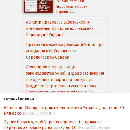
Реклама в журналі
Інформація авторам
Передплата
Аспекти правового забезпечення
відновлення дії окремих положень
Конституції України
Правовий механізм реалізації Угоди про
асоціацію між Україною та
Європейським Cоюзом
Деякі проблеми адаптації
законодавства України щодо зазначення
походження товарів відповідно до
Угоди про торговельні аспекти прав
інтелектуальної власності (TRIPS) у
контексті євроінтеграції
Останні новини
ЄС вніс до Фонду підтримки енергетики України додаткові 30
Аналіз виборчого законодавства щодо
млн євро
Вчора, 08 серпня
невизначеності механізму повторного
підрахунку голосів виборців
Вучич: бажаємо, щоб Україна відкрила і закрила всі
переговорні кластери на шляху до ЄС
Вчора, 08 серпня