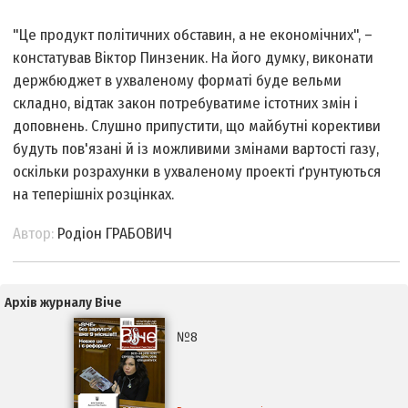
"Це продукт політичних обставин, а не економічних", –
констатував Віктор Пинзеник. На його думку, виконати
держбюджет в ухваленому форматі буде вельми
складно, відтак закон потребуватиме істотних змін і
доповнень. Слушно припустити, що майбутні корективи
будуть пов'язані й із можливими змінами вартості газу,
оскільки розрахунки в ухваленому проекті ґрунтуються
на теперішніх розцінках.
Автор:
Родіон ГРАБОВИЧ
Архів журналу Віче
№8