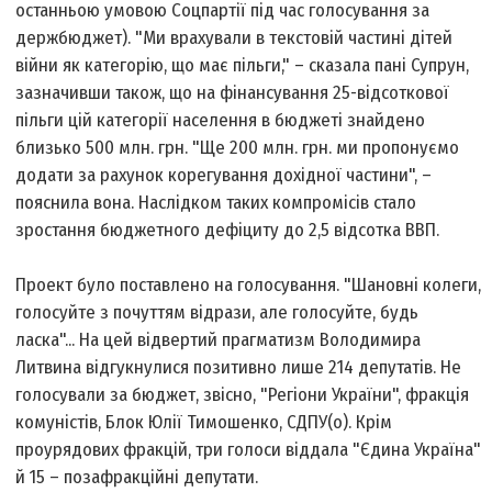
останньою умовою Соцпартії під час голосування за
держбюджет). "Ми врахували в текстовій частині дітей
війни як категорію, що має пільги," – сказала пані Супрун,
зазначивши також, що на фінансування 25-відсоткової
пільги цій категорії населення в бюджеті знайдено
близько 500 млн. грн. "Ще 200 млн. грн. ми пропонуємо
додати за рахунок корегування дохідної частини", –
пояснила вона. Наслідком таких компромісів стало
зростання бюджетного дефіциту до 2,5 відсотка ВВП.
Проект було поставлено на голосування. "Шановні колеги,
голосуйте з почуттям відрази, але голосуйте, будь
ласка"... На цей відвертий прагматизм Володимира
Литвина відгукнулися позитивно лише 214 депутатів. Не
голосували за бюджет, звісно, "Регіони України", фракція
комуністів, Блок Юлії Тимошенко, СДПУ(о). Крім
проурядових фракцій, три голоси віддала "Єдина Україна"
й 15 – позафракційні депутати.