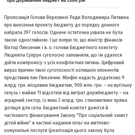
про Державний бюджет на 2006 рік
Пропозиція Голови Верховної Ради Володимира Литвина
про внесення проекту бюджету до порядку денного
набрала 397 голосів. Одначе остаточна ухвала не була
такою одностайною. І це попри те, що міністр фінансів
Віктор Пинзеник і в. о. голови Бюджетного комітету
Людмила Супрун суголосно запевняли, що їм удалося
дійти компромісу з усіх конфліктних питань. Цифровий
вираз причин такої суголосності колишніх опонентів
представив пан Пинзеник: Мінфін надасть додатково 9
млрд. грн. місцевим бюджетам, 900 млн. грн. – на вугільну
галузь і майже 11 відсотків від витрат держбюджету – на
аграрний сектор, із яких 2 млрд. грн. становитиме пряма
дотація для села. Бюджетний комітет домігся й
часткового фінансування Закону "Про соціальний захист
дітей війни" в частині надання пільг на житлово-
комунальні послуги (реалізація цього закону була