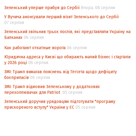
Інформаційна безпека суспільства
Зеленський уперше прибув до Сербії
Вчора, 08 серпня
Контент-аналіз відображення сенсу
У Вучича анонсували перший візит Зеленського до Сербії
національних інтересів у стратегічних
07 серпня
нормативно-правових документах
Зеленський звільнив трьох послів, які представляли Україну на
Балканах
06 серпня
Как работают откатные ворота
06 серпня
Юридична адреса у Києві що обирають малий бізнес і стартапи
у 2026 році
06 серпня
ЗМІ: Трамп вимагав пояснень від Гегсета щодо дефіциту
боєприпасів
06 серпня
ЗМІ: Трамп відмовив Зеленському у додаткових
перехоплювачах для Patriot
05 серпня
Зеленський доручив урядовцям підготувати "програму
прискореного вступу" України у ЄС
05 серпня