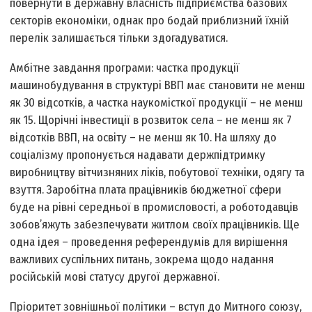
повернути в державну власність підприємства базових
секторів економіки, однак про бодай приблизний їхній
перелік залишається тільки здогадуватися.
Амбітне завдання програми: частка продукції
машинобудування в структурі ВВП має становити не менш
як 30 відсотків, а частка наукомісткої продукції – не менш
як 15. Щорічні інвестиції в розвиток села – не менш як 7
відсотків ВВП, на освіту – не менш як 10. На шляху до
соціалізму пропонується надавати держпідтримку
виробництву вітчизняних ліків, побутової техніки, одягу та
взуття. Заробітна плата працівників бюджетної сфери
буде на рівні середньої в промисловості, а роботодавців
зобов’яжуть забезпечувати житлом своїх працівників. Ще
одна ідея – проведення референдумів для вирішення
важливих суспільних питань, зокрема щодо надання
російській мові статусу другої державної.
Пріоритет зовнішньої політики – вступ до Митного союзу,