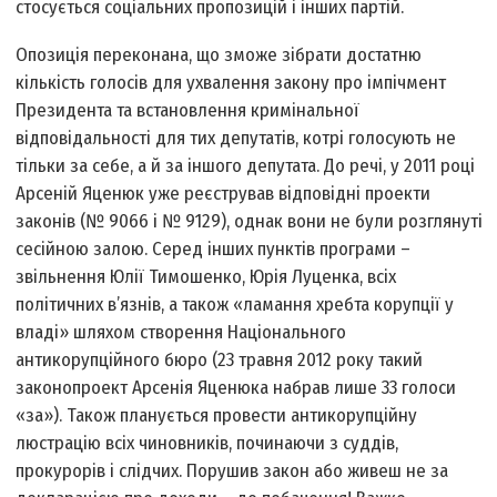
стосується соціальних пропозицій і інших партій.
Опозиція переконана, що зможе зібрати достатню
кількість голосів для ухвалення закону про імпічмент
Президента та встановлення кримінальної
відповідальності для тих депутатів, котрі голосують не
тільки за себе, а й за іншого депутата. До речі, у 2011 році
Арсеній Яценюк уже реєстрував відповідні проекти
законів (№ 9066 і № 9129), однак вони не були розглянуті
сесійною залою. Серед інших пунктів програми –
звільнення Юлії Тимошенко, Юрія Луценка, всіх
політичних в’язнів, а також «ламання хребта корупції у
владі» шляхом створення Національного
антикорупційного бюро (23 травня 2012 року такий
законопроект Арсенія Яценюка набрав лише 33 голоси
«за»). Також планується провести антикорупційну
люстрацію всіх чиновників, починаючи з суддів,
прокурорів і слідчих. Порушив закон або живеш не за