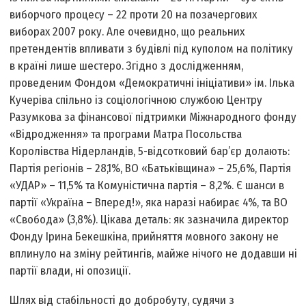
виборчого процесу – 22 проти 20 на позачергових
виборах 2007 року. Але очевидно, що реальних
претендентів впливати з будівлі під куполом на політику
в країні лише шестеро. Згідно з дослідженням,
проведеним Фондом «Демократичні ініціативи» ім. Ілька
Кучеріва спільно із соціологічною службою Центру
Разумкова за фінансової підтримки Міжнародного фонду
«Відродження» та програми Матра Посольства
Королівства Нідерландів, 5-відсотковий бар’єр долають:
Партія регіонів – 28,1%, ВО «Батьківщина» – 25,6%, Партія
«УДАР» – 11,5% та Комуністична партія – 8,2%. Є шанси в
партії «Україна – Вперед!», яка наразі набирає 4%, та ВО
«Свобода» (3,8%). Цікава деталь: як зазначила директор
Фонду Ірина Бекешкіна, прийняття мовного закону не
вплинуло на зміну рейтингів, майже нічого не додавши ні
партії влади, ні опозиції.
Шлях від стабільності до добробуту, судячи з