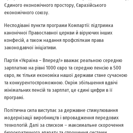
Єдиного економічного простору, Євразійського
економічного союзу.
Несподівані пункти програми Компартії: підтримка
канонічної Православної церкви й віруючих інших
конфесій, а також надання профспілкам права
законодавчої ініціативи.
Партія «Україна – Вперед!» вважає реальною середню
зарплатню на рівні 1000 євро та середню пенсію в 500
євро, як тільки економіка нашої держави стане сучасною
та конкурентоспроможною. Окрім збільшення вдвічі
мінімальних пенсій та зарплат, це єдині цифри в її
програмі.
Політична сила виступає за державне стимулювання
модернізації виробництв і впровадження передових
технологій. Далі за списком – максимальне скорочення
бюрократичного апарату та спрощення системи