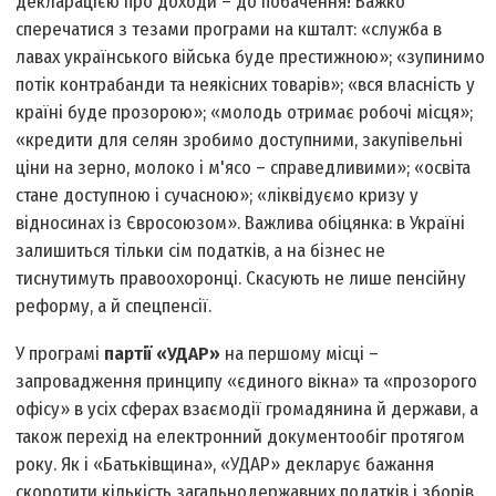
декларацією про доходи – до побачення! Важко
сперечатися з тезами програми на кшталт: «служба в
лавах українського війська буде престижною»; «зупинимо
потік контрабанди та неякісних товарів»; «вся власність у
країні буде прозорою»; «молодь отримає робочі місця»;
«кредити для селян зробимо доступними, закупівельні
ціни на зерно, молоко і м'ясо – справедливими»; «освіта
стане доступною і сучасною»; «ліквідуємо кризу у
відносинах із Євросоюзом». Важлива обіцянка: в Україні
залишиться тільки сім податків, а на бізнес не
тиснутимуть правоохоронці. Скасують не лише пенсійну
реформу, а й спецпенсії.
У програмі
партії «УДАР»
на першому місці –
запровадження принципу «єдиного вікна» та «прозорого
офісу» в усіх сферах взаємодії громадянина й держави, а
також перехід на електронний документообіг протягом
року. Як і «Батьківщина», «УДАР» декларує бажання
скоротити кількість загальнодержавних податків і зборів,