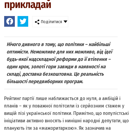
прикладай
Поділитися
Нічого дивного в тому, що політики – найбільші
оптимісти. Неможливе для них можливо, від ідеї
будь-якої надскладної реформи до її втілення –
один крок, золоті гори завжди в наявності на
складі, доставка безкоштовна. Це реальність
більшості передвиборних програм.
Рейтинг партії лише наближається до нуля, а амбіцій і
планів – як у поважної політсили із серйозним стажем у
вищій лізі української політики. Примітно, що популістські
ініціативи активно вносять і нинішні народні депутати, що
планують іти за «мажоритаркою». Як зазначив на