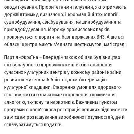
оподаткування. Пріоритетними галузями, які отримають
держпідтримку, визначено: інформаційні технології,
суднобудування, авіабудування, машинобудування та
приладобудування. Мережу промислових парків
пропонується створити на базі державних ВНЗ. А ще всі
обласні центри мають з'єднати шестисмугові магістралі.
Партія «Україна – Вперед!» також обіцяє будівництво
фізкультурно-оздоровчих комплексів і створення
сучасних культурних центрів у кожному районі країни,
розвиток музеїв та бібліотек, комп’ютеризацію
культурної спадщини. Створення умов для здорового
способу життя означатиме скорочення споживання
алкоголю, тютюну та наркотиків. Важливим пунктом
програми є обов'язкова реєстрація великих підприємств
за місцем розташування виробничих потужностей, де й
сплачуватимуться податки.