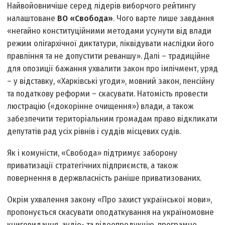
Найвойовничіше серед лідерів виборчого рейтингу
налаштоване
ВО «Свобода»
. Чого варте лише завдання
«негайно конституційними методами усунути від влади
режим олігархічної диктатури, ліквідувати наслідки його
правління та не допустити реваншу». Далі – традиційне
для опозиції бажання ухвалити закон про імпічмент, уряд
– у відставку, «Харківські угоди», мовний закон, пенсійну
та податкову реформи – скасувати. Натомість провести
люстрацію («докорінне очищення») влади, а також
забезпечити територіальним громадам право відкликати
депутатів рад усіх рівнів і суддів місцевих судів.
Як і комуністи, «Свобода» підтримує заборону
приватизації стратегічних підприємств, а також
повернення в держвласність раніше приватизованих.
Окрім ухвалення закону «Про захист української мови»,
пропонується скасувати оподаткування на україномовне
книговидання, аудіо- та відеопродукцію, програмне