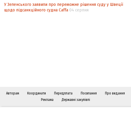
У Зеленського заявили про переможне рішення суду у Швеції
щодо підсанкційного судна Caffa
04 серпня
Авторам
Координати
Передплата
Посилання
Про видання
Реклама
Державні закупівлі
Слідкуйте за "Віче" у соціальних мережах