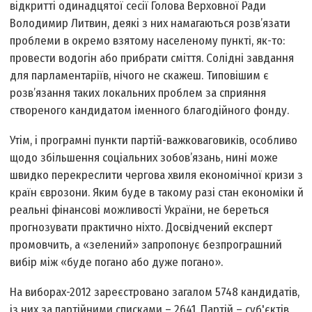
відкритті одинадцятої сесії Голова Верховної Ради
Володимир Литвин, деякі з них намагаються розв’язати
проблеми в окремо взятому населеному пункті, як-то:
провести водогін або прибрати сміття. Солідні завдання
для парламентаріїв, нічого не скажеш. Типовішим є
розв’язання таких локальних проблем за сприяння
створеного кандидатом іменного благодійного фонду.
Утім, і програмні пункти партій-важковаговиків, особливо
щодо збільшення соціальних зобов’язань, нині може
швидко перекреслити чергова хвиля економічної кризи з
країн єврозони. Яким буде в такому разі стан економіки й
реальні фінансові можливості України, не береться
прогнозувати практично ніхто. Досвідчений експерт
промовчить, а «зелений» запропонує безпрограшний
вибір між «буде погано або дуже погано».
На виборах-2012 зареєстровано загалом 5748 кандидатів,
із них за партійними списками – 2641. Партій – суб'єктів