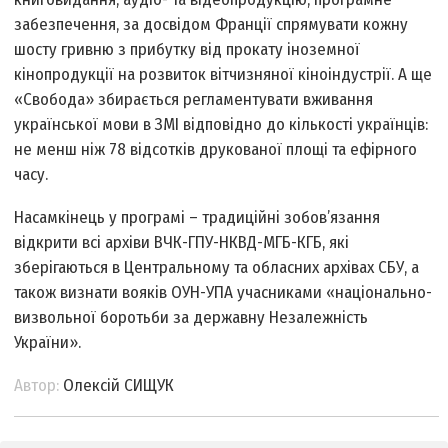
забезпечення, за досвідом Франції спрямувати кожну
шосту гривню з прибутку від прокату іноземної
кінопродукції на розвиток вітчизняної кіноіндустрії. А ще
«Свобода» збирається регламентувати вживання
української мови в ЗМІ відповідно до кількості українців:
не менш ніж 78 відсотків друкованої площі та ефірного
часу.
Насамкінець у програмі – традиційні зобов’язання
відкрити всі архіви ВЧК-ГПУ-НКВД-МГБ-КГБ, які
зберігаються в Центральному та обласних архівах СБУ, а
також визнати вояків ОУН-УПА учасниками «національно-
визвольної боротьби за державну Незалежність
України».
Автор:
Олексій СИЩУК