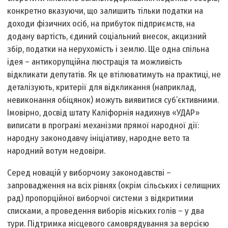
конкретно вказуючи, що залишить тільки податки на
доходи фізичних осіб, на прибуток підприємств, на
додану вартість, єдиний соціальний внесок, акцизний
збір, податки на нерухомість і землю. Ще одна спільна
ідея – антикорупційна люстрація та можливість
відкликати депутатів. Як це втілюватимуть на практиці, не
деталізують, критерії для відкликання (наприклад,
невиконання обіцянок) можуть виявитися суб’єктивними.
Імовірно, досвід штату Каліфорнія надихнув «УДАР»
виписати в програмі механізми прямої народної дії:
народну законодавчу ініціативу, народне вето та
народний вотум недовіри.
Серед новацій у виборчому законодавстві –
запровадження на всіх рівнях (окрім сільських і селищних
рад) пропорційної виборчої системи з відкритими
списками, а проведення виборів міських голів – у два
тури. Підтримка місцевого самоврядування за версією