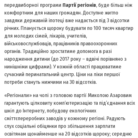
передвиборної програми
Партії регіонів
, буде більш ніж
комфортним для наших громадян. Доступне житло
завдяки державній іпотеці вже надається під 3 відсотки
річних. Планується щороку будувати по 100 тисяч квартир
для молодих сімей, лікарів, учителів,
військовослужбовців, працівників правоохоронних
органів. Традиційно зростатиме допомога в разі
народження дитини (до 2017 року – вдвічі порівняно з
нинішніми цифрами). У кожній області працюватиме
сучасний перинатальний центр. Ціни на ліки першої
потреби стануть нижчими на 30 відсотків.
«Регіонали» на чолі з головою партії Миколою Азаровим
гарантують цілковиту комп’ютеризацію та під’єднання всіх
шкіл до Інтернету, побудову екологічних
сміттєпереробних заводів у кожному регіоні. Радують
слух соціальні обіцянки про збільшення зарплати
освітянам щонайменше на 20 відсотків щороку; середню