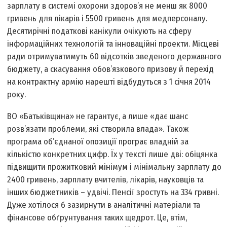
зарплату в системі охорони здоров’я не менш як 8000
гривень для лікарів і 5500 гривень для медперсоналу.
Десятирічні податкові канікули очікують на сферу
інформаційних технологій та інноваційні проекти. Місцеві
ради отримуватимуть 60 відсотків зведеного державного
бюджету, а скасування обов’язкового призову й перехід
на контрактну армію нарешті відбудуться з 1 січня 2014
року.
ВО «Батьківщина» не гарантує, а лише «дає шанс
розв’язати проблеми, які створила влада». Також
програма об’єднаної опозиції програє владній за
кількістю конкретних цифр. Їх у тексті лише дві: обіцянка
підвищити прожитковий мінімум і мінімальну зарплату до
2400 гривень, зарплату вчителів, лікарів, науковців та
інших бюджетників – удвічі. Пенсії зростуть на 334 гривні.
Дуже хотілося б зазирнути в аналітичні матеріали та
фінансове обґрунтування таких щедрот. Це, втім,