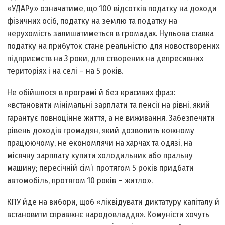
«УДАРу» означатиме, що 100 відсотків податку на доходи
фізичних осіб, податку на землю та податку на
нерухомість залишатиметься в громадах. Нульова ставка
податку на прибуток стане реальністю для новостворених
підприємств на 3 роки, для створених на депресивних
територіях і на селі – на 5 років.
Не обійшлося в програмі й без красивих фраз:
«встановити мінімальні зарплати та пенсії на рівні, який
гарантує повноцінне життя, а не виживання. Забезпечити
рівень доходів громадян, який дозволить кожному
працюючому, не економлячи на харчах та одязі, на
місячну зарплату купити холодильник або пральну
машину; пересічній сім’ї протягом 5 років придбати
автомобіль, протягом 10 років – житло».
КПУ йде на вибори, щоб «ліквідувати диктатуру капіталу й
встановити справжнє народовладдя». Комуністи хочуть