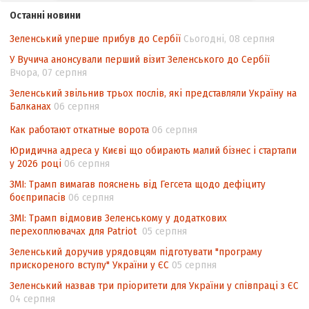
законодавства України щодо зазначення
Останні новини
походження товарів відповідно до
Угоди про торговельні аспекти прав
Зеленський уперше прибув до Сербії
Сьогодні, 08 серпня
інтелектуальної власності (TRIPS) у
У Вучича анонсували перший візит Зеленського до Сербії
контексті євроінтеграції
Вчора, 07 серпня
Аналіз виборчого законодавства щодо
Зеленський звільнив трьох послів, які представляли Україну на
невизначеності механізму повторного
Балканах
06 серпня
підрахунку голосів виборців
Как работают откатные ворота
06 серпня
Інформаційна безпека суспільства
Юридична адреса у Києві що обирають малий бізнес і стартапи
у 2026 році
06 серпня
ЗМІ: Трамп вимагав пояснень від Гегсета щодо дефіциту
боєприпасів
06 серпня
ЗМІ: Трамп відмовив Зеленському у додаткових
перехоплювачах для Patriot
05 серпня
Зеленський доручив урядовцям підготувати "програму
прискореного вступу" України у ЄС
05 серпня
Зеленський назвав три пріоритети для України у співпраці з ЄС
04 серпня