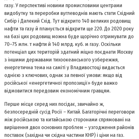
газу. У перспективі новими промисловими центрами
видобутку та переробки вуглеводнів мають стати Східний
Сибір і Далекий Схід. Тут відкрито 140 великих родовищ
нафти та газу й планується відкрити ще 220. До 2020 року
на базі цих родовищ можна буде щорічно отримувати до
70–75 млн. т нафти й 140 млрд. куб. м газу. Оскільки
потенціал цих територій здатний міцно поєднати Москву
з іншими державами тихоокеанського узбережжя,
енергетична тема на саміті у Владивостоці видається
однією з ключових, однак за певної умови: якщо від
російської «енергетичної пропозиції» буде важко
відмовитися передовим економічним гравцям.
Перше місце серед них посідає, звичайно ж,
безпосередній сусід Росії – Китай. Багаторічні переговори
між російською та китайською сторонами спрямовані на
вирішення двох основних проблем – узгодження районів
поставок (західна чи східна частини КНР) і ціни на газ.