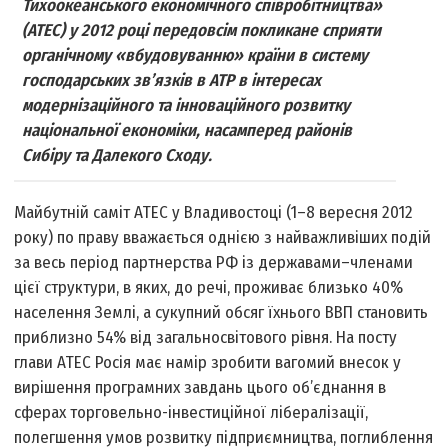
Тихоокеанського економічного співробітництва»
(АТЕС) у 2012 році передовсім покликане сприяти
органічному «вбудовуванню» країни в систему
господарських зв’язків в АТР в інтересах
модернізаційного та інноваційного розвитку
національної економіки, насамперед районів
Сибіру та Далекого Сходу.
Майбутній саміт АТЕС у Владивостоці (1–8 вересня 2012
року) по праву вважається однією з найважливіших подій
за весь період партнерства РФ із державами–членами
цієї структури, в яких, до речі, проживає близько 40%
населення Землі, а сукупний обсяг їхнього ВВП становить
приблизно 54% від загальносвітового рівня. На посту
глави АТЕС Росія має намір зробити вагомий внесок у
вирішення програмних завдань цього об’єднання в
сферах торговельно-інвестиційної лібералізації,
полегшення умов розвитку підприємництва, поглиблення