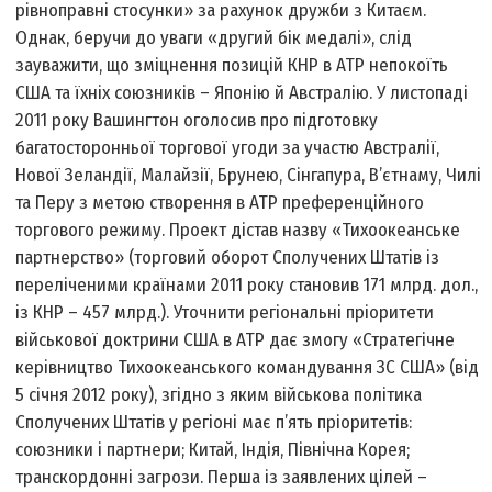
рівноправні стосунки» за рахунок дружби з Китаєм.
Однак, беручи до уваги «другий бік медалі», слід
зауважити, що зміцнення позицій КНР в АТР непокоїть
США та їхніх союзників – Японію й Австралію. У листопаді
2011 року Вашингтон оголосив про підготовку
багатосторонньої торгової угоди за участю Австралії,
Нової Зеландії, Малайзії, Брунею, Сінгапура, В’єтнаму, Чилі
та Перу з метою створення в АТР преференційного
торгового режиму. Проект дістав назву «Тихоокеанське
партнерство» (торговий оборот Сполучених Штатів із
переліченими країнами 2011 року становив 171 млрд. дол.,
із КНР – 457 млрд.). Уточнити регіональні пріоритети
військової доктрини США в АТР дає змогу «Стратегічне
керівництво Тихоокеанського командування ЗС США» (від
5 січня 2012 року), згідно з яким військова політика
Сполучених Штатів у регіоні має п’ять пріоритетів:
союзники і партнери; Китай, Індія, Північна Корея;
транскордонні загрози. Перша із заявлених цілей –