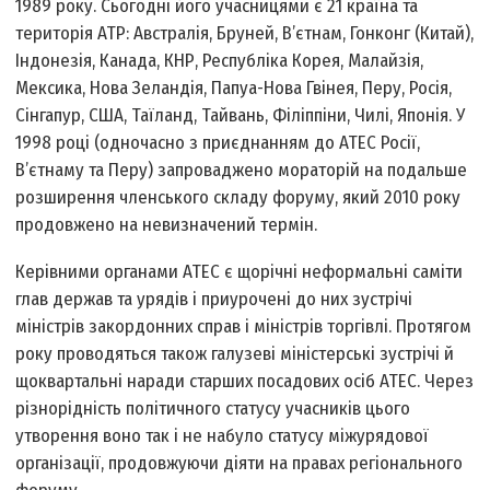
1989 року. Сьогодні його учасницями є 21 країна та
територія АТР: Австралія, Бруней, В’єтнам, Гонконг (Китай),
Індонезія, Канада, КНР, Республіка Корея, Малайзія,
Мексика, Нова Зеландія, Папуа-Нова Гвінея, Перу, Росія,
Сінгапур, США, Таїланд, Тайвань, Філіппіни, Чилі, Японія. У
1998 році (одночасно з приєднанням до АТЕС Росії,
В’єтнаму та Перу) запроваджено мораторій на подальше
розширення членського складу форуму, який 2010 року
продовжено на невизначений термін.
Керівними органами АТЕС є щорічні неформальні саміти
глав держав та урядів і приурочені до них зустрічі
міністрів закордонних справ і міністрів торгівлі. Протягом
року проводяться також галузеві міністерські зустрічі й
щоквартальні наради старших посадових осіб АТЕС. Через
різнорідність політичного статусу учасників цього
утворення воно так і не набуло статусу міжурядової
організації, продовжуючи діяти на правах регіонального