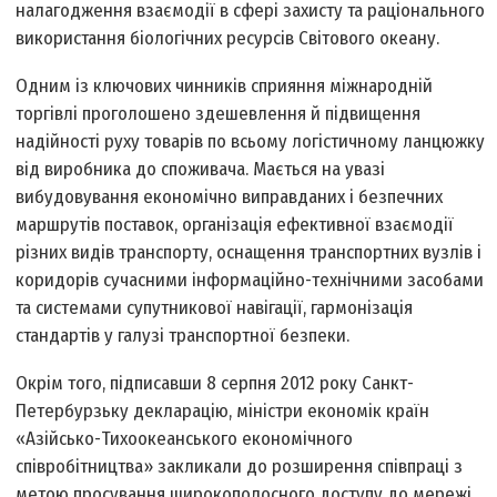
налагодження взаємодії в сфері захисту та раціонального
використання біологічних ресурсів Світового океану.
Одним із ключових чинників сприяння міжнародній
торгівлі проголошено здешевлення й підвищення
надійності руху товарів по всьому логістичному ланцюжку
від виробника до споживача. Мається на увазі
вибудовування економічно виправданих і безпечних
маршрутів поставок, організація ефективної взаємодії
різних видів транспорту, оснащення транспортних вузлів і
коридорів сучасними інформаційно-технічними засобами
та системами супутникової навігації, гармонізація
стандартів у галузі транспортної безпеки.
Окрім того, підписавши 8 серпня 2012 року Санкт-
Петербурзьку декларацію, міністри економік країн
«Азійсько-Тихоокеанського економічного
співробітництва» закликали до розширення співпраці з
метою просування широкополосного доступу до мережі