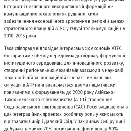
Інтернет і безпечного використання інформаційно-
комунікаційних технологій як рушійної сили
забезпечення економічного зростання в регіоні в межах
стратегічного плану дій АТЕС у галузі телекомунікацій на
2010–2015 роки.
Така співпраця відповідає інтересам усіх економік АТЕС,
бо сприятиме обміну передовим досвідом у формуванні
інституційного середовища для інноваційного розвитку,
створенні регіональних механізмів взаємодії в науковій,
технологічній та інноваційній сферах. Тим паче що
ситуація в АТР нині визначається двома ініціативами,
пов’язаними з формуванням до 2020 року Азійсько-
Тихоокеанського співтовариства (АТС) і створенням
Східноазійського співтовариства (САС). Росія зацікавлена в
цих інтеграційних проектах, особливу роль у яких мають
відігравати Сибір і Далекий Схід. У Західному Сибіру нині
добувають майже 70% російської нафти й понад 90%