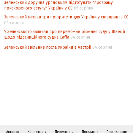
Зеленський доручив урядовцям підготувати "програму
прискореного вступу" України у ЄС
05 серпня
Зеленський назвав три пріоритети для України у співпраці з ЄС
04 серпня
У Зеленського заявили про переможне рішення суду у Швеції
щодо підсанкційного судна Caffa
04 серпня
Зеленський звільнив посла України в Австрії
04 серпня
Авторам
Координати
Передплата
Посилання
Про видання