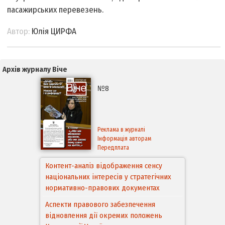
пасажирських перевезень.
Автор:
Юлія ЦИРФА
Архів журналу Віче
№8
Реклама в журналі
Інформація авторам
Передплата
Контент-аналіз відображення сенсу
національних інтересів у стратегічних
Аспекти правового забезпечення
нормативно-правових документах
відновлення дії окремих положень
Конституції України
Правовий механізм реалізації Угоди про