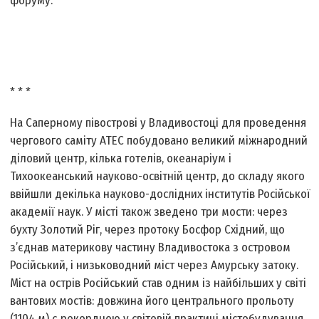
форуму.
* * *
На Саперному півострові у Владивостоці для проведення
чергового саміту АТЕС побудовано великий міжнародний
діловий центр, кілька готелів, океанаріум і
Тихоокеанський науково-освітній центр, до складу якого
ввійшли декілька науково-дослідних інститутів Російської
академії наук. У місті також зведено три мости: через
бухту Золотий Ріг, через протоку Босфор Східний, що
з’єднав материкову частину Владивостока з островом
Російський, і низьководний міст через Амурську затоку.
Міст на острів Російський став одним із найбільших у світі
вантових мостів: довжина його центрального прольоту
(1104 м) є рекордною у світовій практиці містобудування.