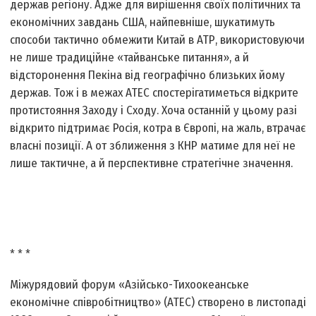
держав регіону. Адже для вирішення своїх політичних та
економічних завдань США, найпевніше, шукатимуть
способи тактично обмежити Китай в АТР, використовуючи
не лише традиційне «тайванське питання», а й
відсторонення Пекіна від географічно близьких йому
держав. Тож і в межах АТЕС спостерігатиметься відкрите
протистояння Заходу і Сходу. Хоча останній у цьому разі
відкрито підтримає Росія, котра в Європі, на жаль, втрачає
власні позиції. А от зближення з КНР матиме для неї не
лише тактичне, а й перспективне стратегічне значення.
* * *
Міжурядовий форум «Азійсько-Тихоокеанське
економічне співробітництво» (АТЕС) створено в листопаді