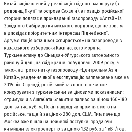
Китай зацікавлений у реалізації східного маршруту (з
родовищ Якутії та острова Сахалін), а позиція російської
сторони полягає в прокладанні газопроводу «Алтай» із
Західного Сибіру до китайського кордону, що не зовсім
відповідає пріоритетним інтересам Піднебесної.
Аргументація останньої «спирається» на газопроводи з
казахського узбережжя Каспійського моря та
Туркменистану до Сіньцзян-Уйгурського автономного
району й далі, на схід країни, побудовані 2009 року, а
також на третю нитку газопроводу «Центральна Азія –
Китай», уведення якої в експлуатацію заплановане вже на
2015 рік. Справді, російський газ просто не може
конкурувати з туркменським за ціновими показниками:
отримуючи з Ашгабата блакитне паливо за ціною 160–180
дол. за тис. куб. м, Пекін навряд чи проміняє його на
російське, та ще й за ціною 280 дол. США. Тим паче що
Москва вже пішла на неабиякі поступки, продаючи
китайцям електроенергію за ціною 1,32 руб. за 1 кВт/год,