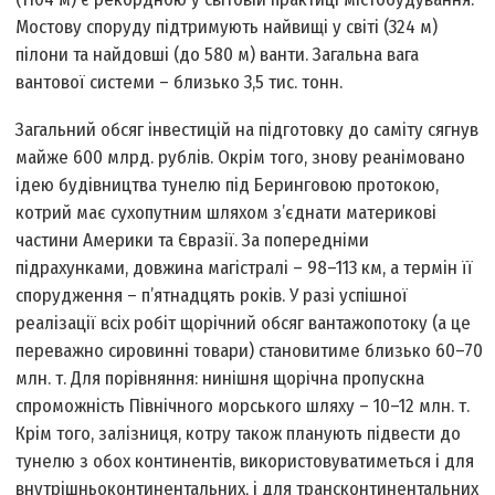
Мостову споруду підтримують найвищі у світі (324 м)
пілони та найдовші (до 580 м) ванти. Загальна вага
вантової системи – близько 3,5 тис. тонн.
Загальний обсяг інвестицій на підготовку до саміту сягнув
майже 600 млрд. рублів. Окрім того, знову реанімовано
ідею будівництва тунелю під Беринговою протокою,
котрий має сухопутним шляхом з’єднати материкові
частини Америки та Євразії. За попередніми
підрахунками, довжина магістралі – 98–113 км, а термін її
спорудження – п’ятнадцять років. У разі успішної
реалізації всіх робіт щорічний обсяг вантажопотоку (а це
переважно сировинні товари) становитиме близько 60–70
млн. т. Для порівняння: нинішня щорічна пропускна
спроможність Північного морського шляху – 10–12 млн. т.
Крім того, залізниця, котру також планують підвести до
тунелю з обох континентів, використовуватиметься і для
внутрішньоконтинентальних, і для трансконтинентальних