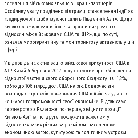
посилення військових альянсів і країн-партнерів.
Особливу увагу приділено підтримці становлення Індії як
«лідируючої і стабілізуючої сили в Південній Азії». Щодо
Китаю формулювання інше: «сприяти визріванню
відносин між військовими США та КНР», що, по суті,
означає мирогарантійну та моніторингову активність у цій
сфері.
У відповідь на активізацію військової присутності США в
АТР Китай 4 березня 2012 року оголосив про збільшення
відкритої частини свого оборонного бюджету на 11,2%,
тобто до 106 млрд. дол. США на рік. Водночас він
розглядає стратегію повернення США в Азію як удар по
конкурентоспроможності своєї економіки. Відтак саме
партнерство з РФ може, по-перше, зміцнити позиції
Китаю в Азії та, по-друге, послужити важелем у
відносинах таких різних за розміром, населенням,
економічною вагою, культурою та політичним устроєм