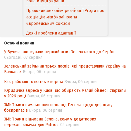
асоціацію між Україною та
Європейським Cоюзом
Деякі проблеми адаптації
законодавства України щодо зазначення
походження товарів відповідно до
Угоди про торговельні аспекти прав
інтелектуальної власності (TRIPS) у
Останні новини
контексті євроінтеграції
У Вучича анонсували перший візит Зеленського до Сербії
Сьогодні, 07 серпня
Аналіз виборчого законодавства щодо
невизначеності механізму повторного
Зеленський звільнив трьох послів, які представляли Україну на
Балканах
Вчора, 06 серпня
підрахунку голосів виборців
Інформаційна безпека суспільства
Как работают откатные ворота
Вчора, 06 серпня
Юридична адреса у Києві що обирають малий бізнес і стартапи
у 2026 році
Вчора, 06 серпня
ЗМІ: Трамп вимагав пояснень від Гегсета щодо дефіциту
боєприпасів
Вчора, 06 серпня
ЗМІ: Трамп відмовив Зеленському у додаткових
перехоплювачах для Patriot
05 серпня