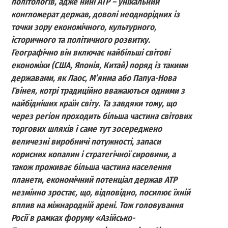
політологів, адже нині АТР – унікальний
конгломерат держав, доволі неоднорідних із
точки зору економічного, культурного,
історичного та політичного розвитку.
Географічно він включає найбільші світові
економіки (США, Японія, Китай) поряд із такими
державами, як Лаос, М’янма або Папуа-Нова
Гвінея, котрі традиційно вважаються одними з
найбідніших країн світу. Та завдяки тому, що
через регіон проходить більша частина світових
торгових шляхів і саме тут зосереджено
величезні виробничі потужності, запаси
корисних копалин і стратегічної сировини, а
також проживає більша частина населення
планети, економічний потенціал держав АТР
незмінно зростає, що, відповідно, посилює їхній
вплив на міжнародній арені. Тож головування
Росії в рамках форуму «Азійсько-