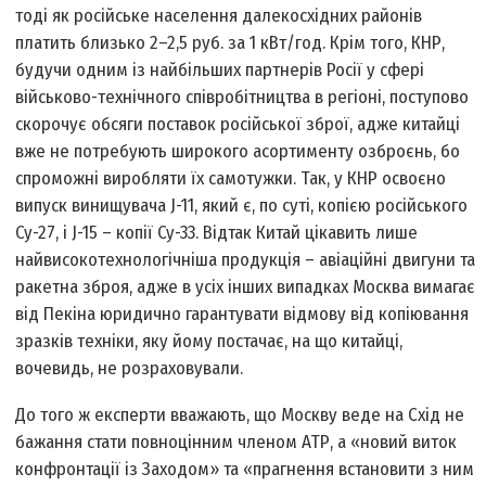
тоді як російське населення далекосхідних районів
платить близько 2–2,5 руб. за 1 кВт/год. Крім того, КНР,
будучи одним із найбільших партнерів Росії у сфері
військово-технічного співробітництва в регіоні, поступово
скорочує обсяги поставок російської зброї, адже китайці
вже не потребують широкого асортименту озброєнь, бо
спроможні виробляти їх самотужки. Так, у КНР освоєно
випуск винищувача J-11, який є, по суті, копією російського
Су-27, і J-15 – копії Су-33. Відтак Китай цікавить лише
найвисокотехнологічніша продукція – авіаційні двигуни та
ракетна зброя, адже в усіх інших випадках Москва вимагає
від Пекіна юридично гарантувати відмову від копіювання
зразків техніки, яку йому постачає, на що китайці,
вочевидь, не розраховували.
До того ж експерти вважають, що Москву веде на Схід не
бажання стати повноцінним членом АТР, а «новий виток
конфронтації із Заходом» та «прагнення встановити з ним