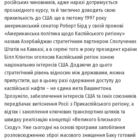
російських чиновників, адже наразі дотримується
прозахідного курсу, та й тактично доводить свою
прихильність до США: ще в лютому 1997 року
американський сенатор Роберт Бірд у своїй промові
«Американська політика щодо Каспійського регіону»
назвав Азербайджан стратегічним партнером Сполучених
Штатів на Кавказі, а в серпні того ж року президент країни
Білл Клінтон оголосив Каспійський регіон зоною
національних інтересів США. Додаючи до цього
стратегічний рівень відносин між державами, можна
припустити, що в цьому разі одержання доступу до
каспійської нафти – не єдина мета Вашингтона.
Зрозуміло, забезпечення інтересів США та їхніх союзників
передбачає витіснення Росії з Прикаспійського регіону, а
відтак і захоплення ключових транспортних шляхів та
швидку реалізацію концепції «Великого Близького
Сходу». Уже сьогодні на основі програми запобігання
розповсюдженню зброї масового знищення Баку готовий