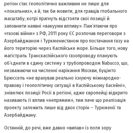
регіон стає геополітично важливим не лише для
«локальних», а й, так би мовити, для гравців глобального
масштабу, котрі прагнуть відстояти свої позиції й
заповнити наявні «вакууми впливу». Пам’ятаючи про
«газові війни» з РФ, 2011 року ЄС розпочав переговори з
Азербайджаном і Туркменистаном про постачання газу на
його територію через Каспійське море. Більше того, нову
магістраль Транскаспійського газопроводу планують
об’єднати в єдину систему з трубопроводом Nabucco, що,
незважаючи на численні нарікання Москви, буцімто
Брюссель «не врахував реально існуючу міжнародно-
правову і геополітичну ситуації в Каспійському басейні»,
знівелює позиції Росії в регіоні, адже європейці відкрито
називають її вплив «непрямим», тим паче що реалізація
проекту залежить лише від двох сторін – Туркменії та
Азербайджану.
Останній, до речі, вже давно «випав» із поля зору