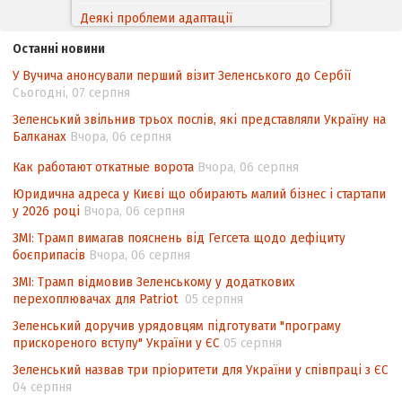
Деякі проблеми адаптації
законодавства України щодо зазначення
Останні новини
походження товарів відповідно до
У Вучича анонсували перший візит Зеленського до Сербії
Угоди про торговельні аспекти прав
Сьогодні, 07 серпня
інтелектуальної власності (TRIPS) у
контексті євроінтеграції
Зеленський звільнив трьох послів, які представляли Україну на
Балканах
Вчора, 06 серпня
Аналіз виборчого законодавства щодо
невизначеності механізму повторного
Как работают откатные ворота
Вчора, 06 серпня
підрахунку голосів виборців
Юридична адреса у Києві що обирають малий бізнес і стартапи
у 2026 році
Вчора, 06 серпня
Інформаційна безпека суспільства
ЗМІ: Трамп вимагав пояснень від Гегсета щодо дефіциту
боєприпасів
Вчора, 06 серпня
ЗМІ: Трамп відмовив Зеленському у додаткових
перехоплювачах для Patriot
05 серпня
Зеленський доручив урядовцям підготувати "програму
прискореного вступу" України у ЄС
05 серпня
Зеленський назвав три пріоритети для України у співпраці з ЄС
04 серпня