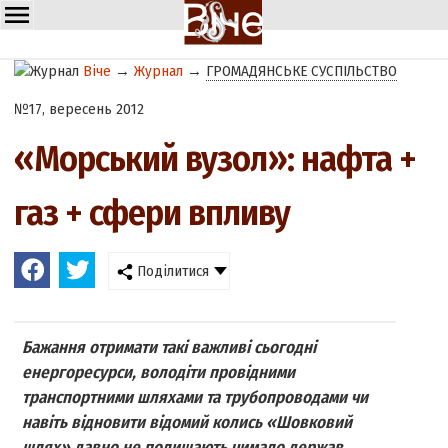
Віче
→
Журнал
→
ГРОМАДЯНСЬКЕ СУСПІЛЬСТВО
№17, вересень 2012
«Морський вузол»: нафта +
газ + сфери впливу
Поділитися
Бажання отримати такі важливі сьогодні
енергоресурси, володіти провідними
транспортними шляхами та трубопроводами чи
навіть відновити відомий колись «Шовковий
шлях» давно не полишають чимало держав