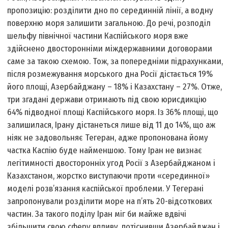
пропозицію: розділити дно по серединній лінії, а водну
поверхню моря залишити загальною. До речі, розподіл
шельфу північної частини Каспійського моря вже
здійснено двосторонніми міждержавними договорами
саме за такою схемою. Тож, за попередніми підрахунками,
після розмежування морського дна Росії дістається 19%
його площі, Азербайджану – 18% і Казахстану – 27%. Отже,
три згадані держави отримають під свою юрисдикцію
64% підводної площі Каспійського моря. Із 36% площі, що
залишилася, Ірану дістанеться лише від 11 до 14%, що аж
ніяк не задовольняє Тегеран, адже пропонована йому
частка Каспію буде найменшою. Тому Іран не визнає
легітимності двосторонніх угод Росії з Азербайджаном і
Казахстаном, жорстко виступаючи проти «серединної»
моделі розв’язання каспійської проблеми. У Тегерані
запропонували розділити море на п’ять 20-відсоткових
частин. За такого поділу Іран міг би майже вдвічі
збільшити свою сферу впливу, потіснивши Азербайджан і