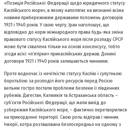
«Позиція Російської Федерації щодо юридичного статусу
Каспійського моря», в якому наполягає на визнанні всіма
новими прибережними державами положень договорів
1921 і 1940 років. У свою чергу, Іран наголошує, що
відповідно до норм міжнародного права будь-яка зміна
правового статусу Каспійського моря після розпаду СРСР
може бути схвалена тільки на основі консенсусу, тобто
згоди всієї «п’ятірки» прикаспійських держав. Донині
договори 1921 і 1940 років залишаються чинними.
Проте водночас із нечіткістю статусу Каспію і супутньою
боротьбою за розподіл його ресурсів перед Росією
вельми гостро постали проблеми безпеки її південних
рубежів. Дагестан, Калмикія та Астраханська область –
суб’єкти Російської Федерації, що мали вихід до
узбережжя Каспійського моря, – фактично перетворилися
на прикордонні території. Свою роль відіграв і чинник
Ічкерії, котра розташована безпосередньо на одному з