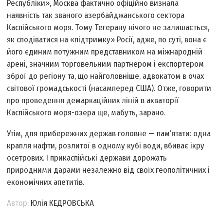
Республіки», Москва фактично офіційно визнала
наявність так званого азербайджанського сектора
Каспійського моря. Тому Тегерану нічого не залишається,
як сподіватися на «підтримку» Росії, адже, по суті, вона є
його єдиним потужним представником на міжнародній
арені, значним торговельним партнером і експортером
зброї до регіону та, що найголовніше, адвокатом в очах
світової громадськості (насамперед США). Отже, говорити
про проведення демаркаційних ліній в акваторії
Каспійського моря-озера ще, мабуть, зарано.
Утім, для прибережних держав головне — пам’ятати: одна
крапля нафти, розлитої в одному кубі води, вбиває ікру
осетрових. І прикаспійські держави дорожать
природними дарами незалежно від своїх геополітичних і
економічних апетитів.
Автор:
Юлія КЕДРОВСЬКА