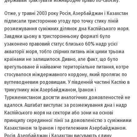
державам трактувати міжнародне право по-своєму.
Отже, у травні 2003 року Росія, Азербайджан і Казахстан
підписали тристоронню угоду про точку стику ліній
розмежування суміжних ділянок дна Каспійського моря.
Завдяки цьому в тристоронньому форматі було
узаконено правовий статус близько 60% надр усієї
акваторії моря, тобто спірних питань між цими трьома
країнами не залишилося. Дивно, але факт, що було
врегульоване й найважче територіальне питання, котре
стосувалося міждержавного кордону, який пролягає по
вуглеводневим родовищам. У південній частині Каспію в
трикутнику між Азербайджаном, Іраном і
Туркменистаном досягти аналогічних домовленостей не
вдалося. Ашгабат виступає за розмежування дна і надр
Каспійського моря на сектори або зони на основі
принципу серединної лінії за домовленістю з суміжними
Казахстаном та Іраном і протилежним Азербайджаном.
Росія, Азербайджан і Казахстан висувають єдину