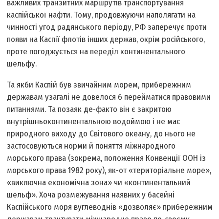
важливих транзитних маршрутів транспортування
каспійської нафти. Тому, продовжуючи наполягати на
чинності угод радянського періоду, РФ заперечує проти
появи на Каспії флотів інших держав, окрім російського,
проте погоджується на переділ континентального
шельфу.
Та якби Каспій був звичайним морем, прибережним
державам узагалі не довелося б перейматися правовими
питаннями. Та позаяк де-факто він є закритою
внутрішньоконтинентальною водоймою і не має
природного виходу до Світового океану, до нього не
застосовуються норми й поняття міжнародного
морського права (зокрема, положення Конвенції ООН із
морського права 1982 року), як-от «територіальне море»,
«виключна економічна зона» чи «континентальний
шельф». Хоча розмежування наявних у басейні
Каспійського моря вуглеводнів «дозволяє» прибережним