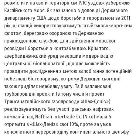
розмістити на своїй території сім РЛС уздовж узбережжя
Каспійського моря. Як зазначено в доповіді Державного
департаменту США щодо боротьби з тероризмом за 2011
рік, ці станції використовуватимуться військово-морським
флотом, береговою охороною та Державною
прикордонною службою для здійснення морської
розвідки і боротьби з контрабандою. Крім того,
азербайджанський уряд завершив модернізацію
центральної біолабораторії, що дає можливість
проводити дослідження з метою запобігання потенційній
небезпеці біотероризму, котрому Держдеп сьогодні
також приділяє неабияку увагу. Та й заплановані
трубопровідні проекти (в тому числі й проект
Трансанатолійського газопроводу «Шах-Деніз»)
реалізовуватимуть без участі іранських нафтових
компаній: так, Naftiran Intertrade Co (NIco) мала б
отримати в «Шах-Деніз» свої 10%, проте за умов
конфліктного перерозподілу континентального шельфу