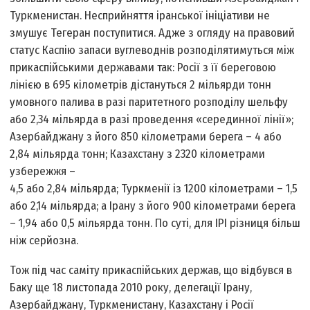
Туркменистан. Несприйняття іранської ініціативи не
змушує Тегеран поступитися. Адже з огляду на правовий
статус Каспію запаси вуглеводнів розподілятимуться між
прикаспійськими державами так: Росії з її береговою
лінією в 695 кілометрів дістануться 2 мільярди тонн
умовного палива в разі паритетного розподілу шельфу
або 2,34 мільярда в разі проведення «серединної лінії»;
Азербайджану з його 850 кілометрами берега – 4 або
2,84 мільярда тонн; Казахстану з 2320 кілометрами
узбережжя –
4,5 або 2,84 мільярда; Туркменії із 1200 кілометрами – 1,5
або 2,14 мільярда; а Ірану з його 900 кілометрами берега
– 1,94 або 0,5 мільярда тонн. По суті, для ІРІ різниця більш
ніж серйозна.
Тож під час саміту прикаспійських держав, що відбувся в
Баку ще 18 листопада 2010 року, делегації Ірану,
Азербайджану, Туркменистану, Казахстану і Росії