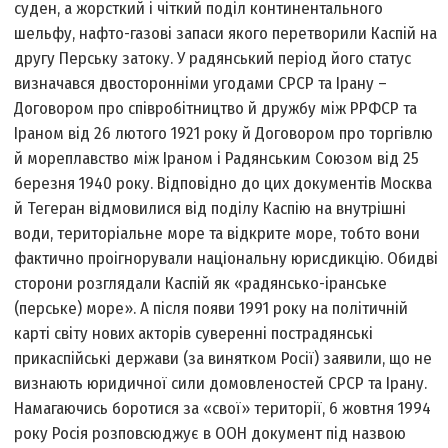
суден, а жорсткий і чіткий поділ континентального
шельфу, нафто-газові запаси якого перетворили Каспій на
другу Перську затоку. У радянський період його статус
визначався двосторонніми угодами СРСР та Ірану –
Договором про співробітництво й дружбу між РРФСР та
Іраном від 26 лютого 1921 року й Договором про торгівлю
й мореплавство між Іраном і Радянським Союзом від 25
березня 1940 року. Відповідно до цих документів Москва
й Тегеран відмовилися від поділу Каспію на внутрішні
води, територіальне море та відкрите море, тобто вони
фактично проігнорували національну юрисдикцію. Обидві
сторони розглядали Каспій як «радянсько-іранське
(перське) море». А після появи 1991 року на політичній
карті світу нових акторів суверенні пострадянські
прикаспійські держави (за винятком Росії) заявили, що не
визнають юридичної сили домовленостей СРСР та Ірану.
Намагаючись боротися за «свої» території, 6 жовтня 1994
року Росія розповсюджує в ООН документ під назвою