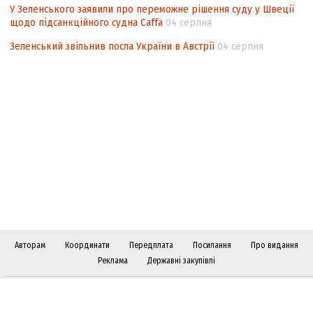
У Зеленського заявили про переможне рішення суду у Швеції
щодо підсанкційного судна Caffa
04 серпня
Зеленський звільнив посла України в Австрії
04 серпня
Авторам
Координати
Передплата
Посилання
Про видання
Реклама
Державні закупівлі