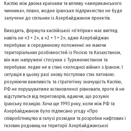
Каспію між двома країнами та впливу «американського
чинника», певно, жодне іранське підприємство не буде
залучене до спільних із Азербайджаном проектів.
Виходить, формула каспійської «п’ятірки» має вигляд
навіть не «3 + 2», а «2 + 1 + 2», адже Азербайджан
перебуває в серединному положенні: не маючи
територіальних розбіжностей із Росією та Казахстаном,
він має напружені стосунки з Туркменистаном та
перебуває ледве не в стані «холодної війни» з Іраном. І
ситуація в цьому разі знову поступово стає патовою:
розуміючи важливість та стратегічну значущість Каспію,
РФ не порушуватиме встановленої рівноваги, проте й не
відступиться від переговорів, вдаючи, що розуміє
іранську позицію. Хоча ще 1993 року, коли між РФ та
Азербайджаном було підписано угоду «Про
співробітництво в галузі розвідки та розробки нафтових і
газових родовищ на території Азербайджанської