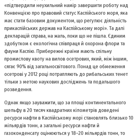
«підтвердили неухильний намір завершити роботу над
Конвенцією про правовий статус Каспійського моря, яка
має стати базовим документом, що регулює діяльність
прикаспійських держав на Каспійському морі». Та далі
декларацій справа, на жаль, поки що не пішла. Єдиним
здобутком є екологічна співпраця й охорона флори та
фауни Каспію. Прибережні країни мають спільну
промислову квоту на вилов осетрових, який, між іншим,
сягає 90% від загальносвітового. Понад це обмеження
осетрові у 2012 році потрапляють до рибальських тенет
тільки з метою наукових досліджень та подальшого
розведення.
Однак якщо зауважити, що за площі континентального
шельфу в 20 тисяч квадратних кілометрів доведені
ресурси нафти в Каспійському морі становлять близько 10
мільярдів тонн, а загальні ресурси нафти й
газоконденсату оцінюються у 18–20 мільярдів тонн, то