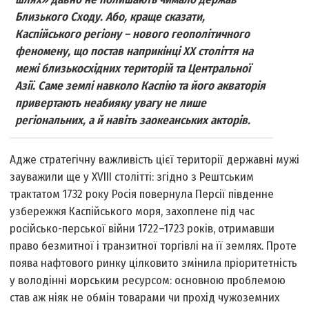
Близького Сходу. Або, краще сказати,
Каспійського регіону – нового геополітичного
феномену, що постав наприкінці ХХ століття на
межі близькосхідних територій та Центральної
Азії. Саме землі навколо Каспію та його акваторія
привертають неабияку увагу не лише
регіональних, а й навіть заокеанських акторів.
Адже стратегічну важливість цієї території державні мужі
зауважили ще у XVIII столітті: згідно з Рештським
трактатом 1732 року Росія повернула Персії південне
узбережжя Каспійського моря, захоплене під час
російсько-перської війни 1722–1723 років, отримавши
право безмитної і транзитної торгівлі на її землях. Проте
поява нафтового ринку цілковито змінила пріоритетність
у володінні морським ресурсом: основною проблемою
став аж ніяк не обмін товарами чи прохід чужоземних