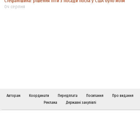
Стефанішина: рішення піти з посади посла у США було моїм
04 серпня
Авторам
Координати
Передплата
Посилання
Про видання
Реклама
Державні закупівлі
Слідкуйте за "Віче" у соціальних мережах