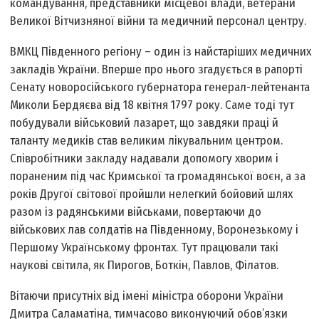
командування, представники місцевої влади, ветерани
Великої Вітчизняної війни та медичний персонал центру.
ВМКЦ Південного регіону – один із найстаріших медичних
закладів України. Вперше про нього згадується в рапорті
Сенату новоросійського губернатора генерал-лейтенанта
Миколи Бердяєва від 18 квітня 1797 року. Саме тоді тут
побудували військовий лазарет, що завдяки праці й
таланту медиків став великим лікувальним центром.
Співробітники закладу надавали допомогу хворим і
пораненим під час Кримської та громадянської воєн, а за
років Другої світової пройшли нелегкий бойовий шлях
разом із радянськими військами, повертаючи до
військових лав солдатів на Південному, Воронезькому і
Першому Українському фронтах. Тут працювали такі
наукові світила, як Пирогов, Боткін, Павлов, Філатов.
Вітаючи присутніх від імені міністра оборони України
Дмитра Саламатіна, тимчасово виконуючий обов’язки