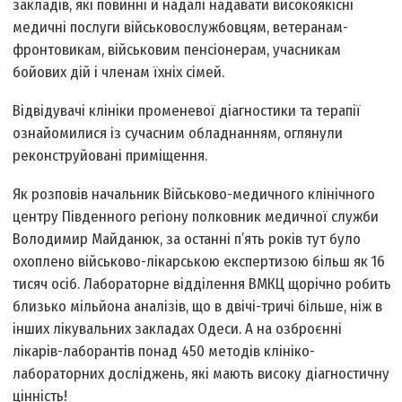
закладів, які повинні й надалі надавати високоякісні
медичні послуги військовослужбовцям, ветеранам-
фронтовикам, військовим пенсіонерам, учасникам
бойових дій і членам їхніх сімей.
Відвідувачі клініки променевої діагностики та терапії
ознайомилися із сучасним обладнанням, оглянули
реконструйовані приміщення.
Як розповів начальник Військово-медичного клінічного
центру Південного регіону полковник медичної служби
Володимир Майданюк, за останні п’ять років тут було
охоплено військово-лікарською експертизою більш як 16
тисяч осіб. Лабораторне відділення ВМКЦ щорічно робить
близько мільйона аналізів, що в двічі-тричі більше, ніж в
інших лікувальних закладах Одеси. А на озброєнні
лікарів-лаборантів понад 450 методів клініко-
лабораторних досліджень, які мають високу діагностичну
цінність!