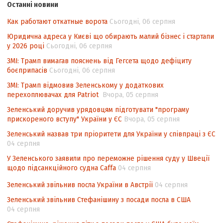
Останні новини
походження товарів відповідно до
Угоди про торговельні аспекти прав
Как работают откатные ворота
Сьогодні, 06 серпня
інтелектуальної власності (TRIPS) у
Юридична адреса у Києві що обирають малий бізнес і стартапи
контексті євроінтеграції
у 2026 році
Сьогодні, 06 серпня
Аналіз виборчого законодавства щодо
ЗМІ: Трамп вимагав пояснень від Гегсета щодо дефіциту
невизначеності механізму повторного
боєприпасів
Сьогодні, 06 серпня
підрахунку голосів виборців
ЗМІ: Трамп відмовив Зеленському у додаткових
перехоплювачах для Patriot
Вчора, 05 серпня
Інформаційна безпека суспільства
Зеленський доручив урядовцям підготувати "програму
прискореного вступу" України у ЄС
Вчора, 05 серпня
Зеленський назвав три пріоритети для України у співпраці з ЄС
04 серпня
У Зеленського заявили про переможне рішення суду у Швеції
щодо підсанкційного судна Caffa
04 серпня
Зеленський звільнив посла України в Австрії
04 серпня
Зеленський звільнив Стефанішину з посади посла в США
04 серпня