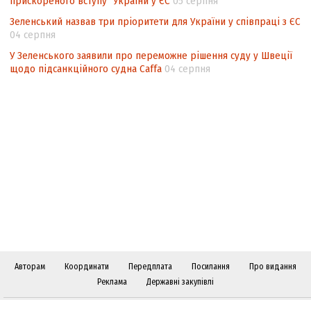
прискореного вступу" України у ЄС
05 серпня
Зеленський назвав три пріоритети для України у співпраці з ЄС
04 серпня
У Зеленського заявили про переможне рішення суду у Швеції
щодо підсанкційного судна Caffa
04 серпня
Авторам
Координати
Передплата
Посилання
Про видання
Реклама
Державні закупівлі