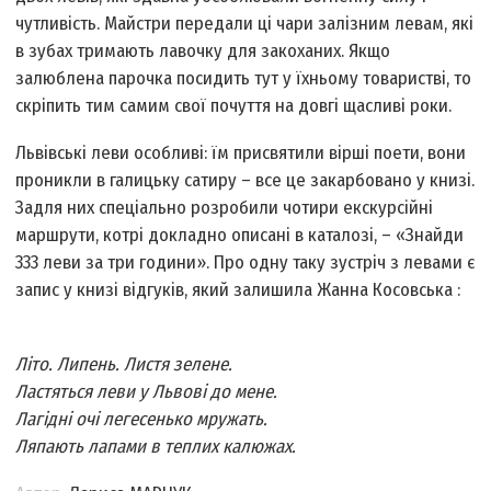
чутливість. Майстри передали ці чари залізним левам, які
в зубах тримають лавочку для закоханих. Якщо
залюблена парочка посидить тут у їхньому товаристві, то
скріпить тим самим свої почуття на довгі щасливі роки.
Львівські леви особливі: їм присвятили вірші поети, вони
проникли в галицьку сатиру – все це закарбовано у книзі.
Задля них спеціально розробили чотири екскурсійні
маршрути, котрі докладно описані в каталозі, – «Знайди
333 леви за три години». Про одну таку зустріч з левами є
запис у книзі відгуків, який залишила Жанна Косовська :
Літо. Липень. Листя зелене.
Ластяться леви у Львові до мене.
Лагідні очі легесенько мружать.
Ляпають лапами в теплих калюжах.