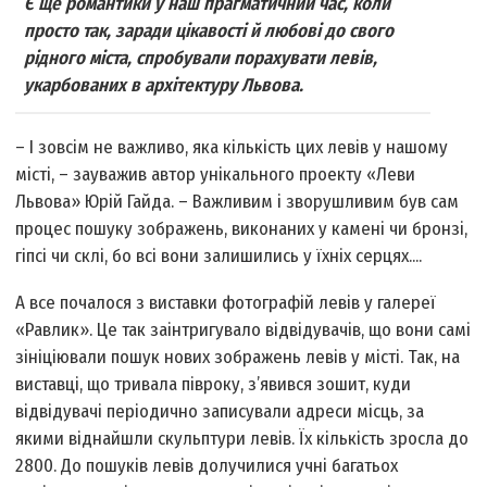
Є ще романтики у наш прагматичний час, коли
просто так, заради цікавості й любові до свого
рідного міста, спробували порахувати левів,
укарбованих в архітектуру Львова.
– І зовсім не важливо, яка кількість цих левів у нашому
місті, – зауважив автор унікального проекту «Леви
Львова» Юрій Гайда. – Важливим і зворушливим був сам
процес пошуку зображень, виконаних у камені чи бронзі,
гіпсі чи склі, бо всі вони залишились у їхніх серцях....
А все почалося з виставки фотографій левів у галереї
«Равлик». Це так заінтригувало відвідувачів, що вони самі
зініціювали пошук нових зображень левів у місті. Так, на
виставці, що тривала півроку, з’явився зошит, куди
відвідувачі періодично записували адреси місць, за
якими віднайшли скульптури левів. Їх кількість зросла до
2800. До пошуків левів долучилися учні багатьох