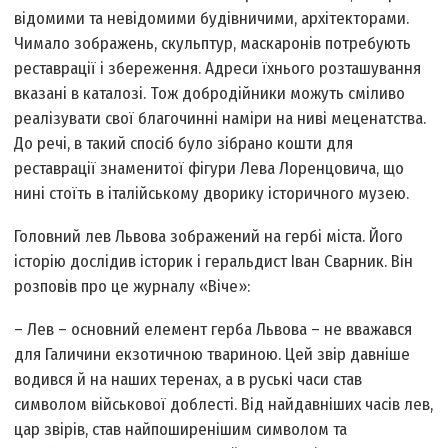
відомими та невідомими будівничими, архітекторами.
Чимало зображень, скульптур, маскаронів потребують
реставрації і збереження. Адреси їхнього розташування
вказані в каталозі. Тож добродійники можуть сміливо
реалізувати свої благочинні наміри на ниві меценатства.
До речі, в такий спосіб було зібрано кошти для
реставрації знаменитої фігури Лева Лоренцовича, що
нині стоїть в італійському дворику історичного музею.
Головний лев Львова зображений на гербі міста. Його
історію дослідив історик і геральдист Іван Сварник. Він
розповів про це журналу «Віче»:
– Лев – основний елемент герба Львова – не вважався
для Галичини екзотичною твариною. Цей звір давніше
водився й на наших теренах, а в руські часи став
символом військової доблесті. Від найдавніших часів лев,
цар звірів, став найпоширенішим символом та