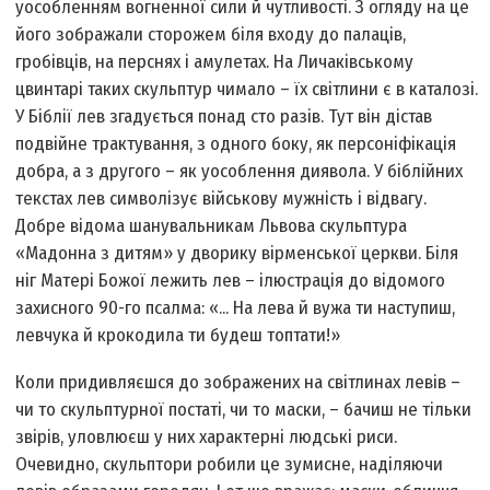
уособленням вогненної сили й чутливості. З огляду на це
його зображали сторожем біля входу до палаців,
гробівців, на перснях і амулетах. На Личаківському
цвинтарі таких скульптур чимало – їх світлини є в каталозі.
У Біблії лев згадується понад сто разів. Тут він дістав
подвійне трактування, з одного боку, як персоніфікація
добра, а з другого – як уособлення диявола. У біблійних
текстах лев символізує військову мужність і відвагу.
Добре відома шанувальникам Львова скульптура
«Мадонна з дитям» у дворику вірменської церкви. Біля
ніг Матері Божої лежить лев – ілюстрація до відомого
захисного 90-го псалма: «... На лева й вужа ти наступиш,
левчука й крокодила ти будеш топтати!»
Коли придивляєшся до зображених на світлинах левів –
чи то скульптурної постаті, чи то маски, – бачиш не тільки
звірів, уловлюєш у них характерні людські риси.
Очевидно, скульптори робили це зумисне, наділяючи