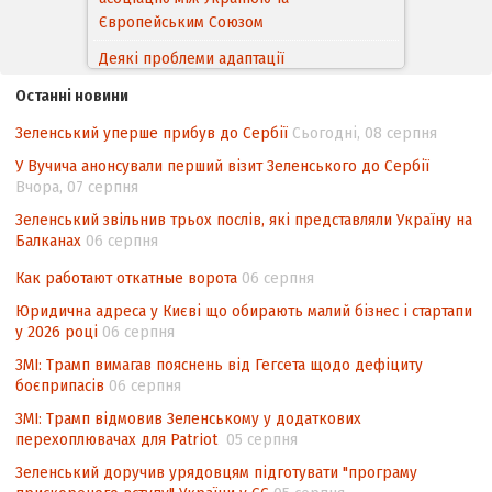
Європейським Cоюзом
Деякі проблеми адаптації
законодавства України щодо зазначення
Останні новини
походження товарів відповідно до
Угоди про торговельні аспекти прав
Зеленський уперше прибув до Сербії
Сьогодні, 08 серпня
інтелектуальної власності (TRIPS) у
У Вучича анонсували перший візит Зеленського до Сербії
контексті євроінтеграції
Вчора, 07 серпня
Аналіз виборчого законодавства щодо
Зеленський звільнив трьох послів, які представляли Україну на
невизначеності механізму повторного
Балканах
06 серпня
підрахунку голосів виборців
Как работают откатные ворота
06 серпня
Інформаційна безпека суспільства
Юридична адреса у Києві що обирають малий бізнес і стартапи
у 2026 році
06 серпня
ЗМІ: Трамп вимагав пояснень від Гегсета щодо дефіциту
боєприпасів
06 серпня
ЗМІ: Трамп відмовив Зеленському у додаткових
перехоплювачах для Patriot
05 серпня
Зеленський доручив урядовцям підготувати "програму