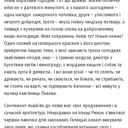
левів образами городян. І от що вражає: маски-обличчя
ніби не з далекого минулого, а з нашого сьогодення –
одна нагадує зажуреного чоловіка, друга – улесливого і
хитрого добродія, третя – якусь гнівну людську потвору, а
левиця з кучерями на голові схожа на доброзичливу
кицю-молодицю. Яких зображень левів тут тільки немає!
Один схожий на галицького красеня з його цнотою,
прикритою пащею лева, з якої звисають грона солодких
звабливих плодів, інші – з гривою медузи, декотрі з
букетами квітів і винограду, з мордами кицьок і собак та
навіть орла й диявола... І всі вони різні – чи то сплять, чи
дрімають, чи ричать, чи сміються, чи біжать, чи стрибають,
чи стоять на варті, чи підпирають балкони – всі живуть у
музиці кам’яниць Львова.
Сентимент львів’ян до левів має своє продовження і в
сучасній архітектурі. Нещодавно на площі Ринок з’явилася
чарівна лавочка для закоханих. Галицькі ковалі викували
двох левів, які здавна уособлювали вогненну силу і