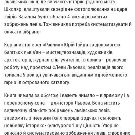
львівських шкіл, де вивчають історію рідного міста.
Школярі влаштували своєрідне фотополювання на царя
звірів. Загалом було зібрано 4 тисячі розмаїтих
зображень левів. Тож виникла потреба систематизувати й
описати зібране.
Керівник галереї «Равлик» Юрій Гайда за допомогою
багатьох львів’ян – мистецтвознавців, художників,
архітекторів, журналістів, учителів, істориків – розпочав
роботу над проектом «Леви Львова», реалізація якого
тривала 5 років, і увінчався він виданням однойменного
гарно ілюстрованого каталогу.
Книга чимала за обсягом і важить чимало – в прямому і в
переносному сенсі – для історії Львова. Вона містить
величезну кількість зображень львівських левів,
знайомить з іменами їхніх творців-зодчих і становить
неабияку історико-культурологічну цінність. Уперше
описано й систематизовано зображення левів, створених