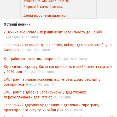
асоціацію між Україною та
Європейським Cоюзом
Деякі проблеми адаптації
законодавства України щодо зазначення
Останні новини
походження товарів відповідно до
У Вучича анонсували перший візит Зеленського до Сербії
Угоди про торговельні аспекти прав
Сьогодні, 07 серпня
інтелектуальної власності (TRIPS) у
контексті євроінтеграції
Зеленський звільнив трьох послів, які представляли Україну на
Балканах
Вчора, 06 серпня
Аналіз виборчого законодавства щодо
невизначеності механізму повторного
Как работают откатные ворота
Вчора, 06 серпня
підрахунку голосів виборців
Юридична адреса у Києві що обирають малий бізнес і стартапи
у 2026 році
Вчора, 06 серпня
Інформаційна безпека суспільства
ЗМІ: Трамп вимагав пояснень від Гегсета щодо дефіциту
боєприпасів
Вчора, 06 серпня
ЗМІ: Трамп відмовив Зеленському у додаткових
перехоплювачах для Patriot
05 серпня
Зеленський доручив урядовцям підготувати "програму
прискореного вступу" України у ЄС
05 серпня