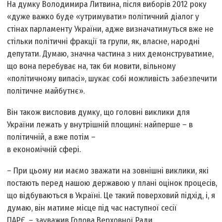
На думку Володимира Литвина, після виборів 2012 року
«дуже важко буде «утримувати» політичний діалог у
стінах парламенту України, адже визначатимуться вже не
стільки політичні фракції та групи, як, власне, народні
депутати. Думаю, значна частина з них демонструватиме,
що вона перебуває на, так би мовити, вільному
«політичному випасі», шукає собі можливість забезпечити
політичне майбутнє».
Він також висловив думку, що головні виклики для
України лежать у внутрішній площині: найперше – в
політичній, а вже потім –
в економічній сфері.
– При цьому ми маємо зважати на зовнішні виклики, які
постають перед нашою державою у плані оцінок процесів,
що відбуваються в Україні. Це такий поверховий підхід, і, я
думаю, він матиме місце під час наступної сесії
ПАРЄ, – зауважив Голова Верховної Ради.