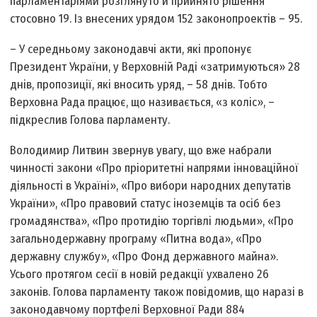
парламентаріями розглянуто й прийнято рішення
стосовно 19. Із внесених урядом 152 законопроектів – 95.
– У середньому законодавчі акти, які пропонує
Президент України, у Верховній Раді «затримуються» 28
днів, пропозиції, які вносить уряд, – 58 днів. Тобто
Верховна Рада працює, що називається, «з коліс», –
підкреслив Голова парламенту.
Володимир Литвин звернув увагу, що вже набрали
чинності закони «Про пріоритетні напрями інноваційної
діяльності в Україні», «Про вибори народних депутатів
України», «Про правовий статус іноземців та осіб без
громадянства», «Про протидію торгівлі людьми», «Про
загальнодержавну програму «Питна вода», «Про
державну службу», «Про Фонд державного майна».
Усього протягом сесії в новій редакції ухвалено 26
законів. Голова парламенту також повідомив, що наразі в
законодавчому портфелі Верховної Ради 884