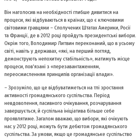
Він наголосив на необхідності глибше дивитися на
процеси, які відбуваються в країнах, що є ключовими
світовими гравцями – Сполучених Штатах Америки, Росії
та Франції, де в 2012 році пройдуть президентські вибори.
Окрім того, Володимир Литвин переконаний, що в усьому
світі, навіть у державах, «які, на перший погляд,
демонструють непохитну стабільність», матимуть місце
процеси, пов'язані з «перезавантаженням,
переосмисленням принципів організації влади».
– Зрозуміло, що це відбуватиметься на тлі зростання
активності громадянського суспільства. Період
невдоволення, пасивного очікування, розчарування
завершується, й суспільна ініціатива більше себе
проявлятиме. Загалом вважаю, що вибори, які очікують
нас у 2012 році, можуть бути дебютом громадянського
суспільства. За умови, якщо це громадянське суспільство