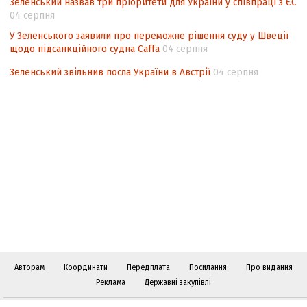
Зеленський назвав три пріоритети для України у співпраці з ЄС
04 серпня
У Зеленського заявили про переможне рішення суду у Швеції
щодо підсанкційного судна Caffa
04 серпня
Зеленський звільнив посла України в Австрії
04 серпня
Авторам
Координати
Передплата
Посилання
Про видання
Реклама
Державні закупівлі