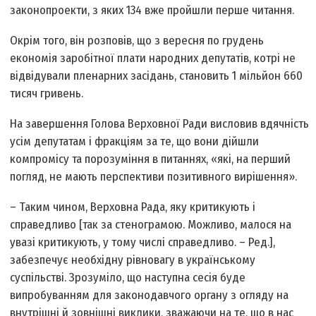
законопроекти, з яких 134 вже пройшли перше читання.
Окрім того, він розповів, що з вересня по грудень
економія заробітної плати народних депутатів, котрі не
відвідували пленарних засідань, становить 1 мільйон 660
тисяч гривень.
На завершення Голова Верховної Ради висловив вдячність
усім депутатам і фракціям за те, що вони дійшли
компромісу та порозуміння в питаннях, «які, на перший
погляд, не мають перспективи позитивного вирішення».
– Таким чином, Верховна Рада, яку критикують і
справедливо [так за стенограмою. Можливо, малося на
увазі критикують, у тому числі справедливо. – Ред.],
забезпечує необхідну рівновагу в українському
суспільстві. Зрозуміло, що наступна сесія буде
випробуванням для законодавчого органу з огляду на
внутрішні й зовнішні виклики, зважаючи на те, що в нас