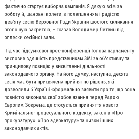
фактично стартує виборча кампанія. Я дякую всім за
роботу й, шановні колеги, з полегшенням і радістю
дев'яту сесію Верховної Ради України шостого скликання
оголошую закритою, – сказав Володимир Литвин під
оплески сесійної зали.
Під час підсумкової прес-конференції Голова парламенту
висловив вдячність представникам ЗМІ за об'єктивну та
принципову позицію у висвітленні діяльності
законодавчого органу. На його думку, наступна, десята
сесія має бути присвячена прийняттю рішень, які
дозволили б Україні «формально заявити про те, що вона
повністю виконала свої зобов'язання перед Радою
Європи». Зокрема, це стосується прийняття нового
Кримінально-процесуального кодексу, законів «Про
прокуратуру», «Про адвокатуру» та низки інших
законодавчих актів.