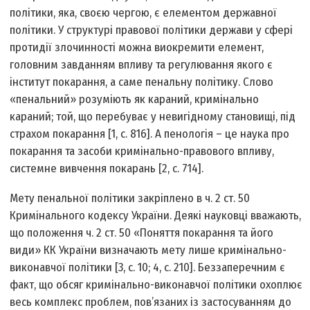
політики, яка, своєю чергою, є елементом державної
політики. У структурі правової політики держави у сфері
протидії злочинності можна виокремити елемент,
головним завданням впливу та регулювання якого є
інститут покарання, а саме пенальну політику. Слово
«пенальний» розуміють як караний, кримінально
караний; той, що перебуває у невигідному становищі, під
страхом покарання [1, с. 816]. А пенологія – це наука про
покарання та засоби кримінально-правового впливу,
системне вивчення покарань [2, с. 714].
Мету пенальної політики закріплено в ч. 2 ст. 50
Кримінального кодексу України. Деякі науковці вважають,
що положення ч. 2 ст. 50 «Поняття покарання та його
види» КК України визначають мету лише кримінально-
виконавчої політики [3, с. 10; 4, с. 210]. Беззаперечним є
факт, що обсяг кримінально-виконавчої політики охоплює
весь комплекс проблем, пов’язаних із застосуванням до