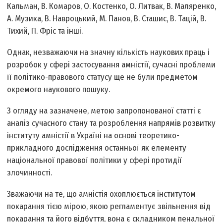
Кальман, В. Комаров, О. Костенко, О. Литвак, В. Маляренко,
А. Музика, В. Навроцький, М. Панов, В. Сташис, В. Тацій, В.
Тихий, П. Фріс та інші.
Однак, незважаючи на значну кількість наукових праць і
розробок у сфері застосування амністії, сучасні проблеми
її політико-правового статусу ще не були предметом
окремого наукового пошуку.
З огляду на зазначене, метою запропонованої статті є
аналіз сучасного стану та розроблення напрямів розвитку
інституту амністії в Україні на основі теоретико-
прикладного дослідження останньої як елементу
національної правової політики у сфері протидії
злочинності.
Зважаючи на те, що амністія охоплюється інститутом
покарання тією мірою, якою регламентує звільнення від
покарання та його відбуття, вона є складником пенальної