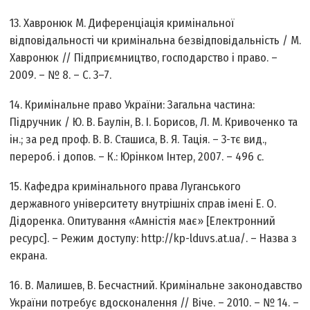
13. Хавронюк М. Диференціація кримінальної
відповідальності чи кримінальна безвідповідальність / М.
Хавронюк // Підприємництво, господарство і право. –
2009. – № 8. – С. 3–7.
14. Кримінальне право України: Загальна частина:
Підручник / Ю. В. Баулін, В. І. Борисов, Л. М. Кривоченко та
ін.; за ред проф. В. В. Сташиса, В. Я. Тація. – 3-тє вид.,
перероб. і допов. – К.: Юрінком Інтер, 2007. – 496 с.
15. Кафедра кримінального права Луганського
державного університету внутрішніх справ імені Е. О.
Дідоренка. Опитування «Амністія має» [Електронний
ресурс]. – Режим доступу: http://kp-lduvs.at.ua/. – Назва з
екрана.
16. В. Малишев, В. Бесчастний. Кримінальне законодавство
України потребує вдосконалення // Віче. – 2010. – № 14. –