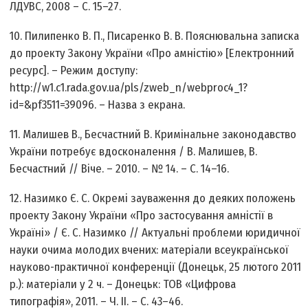
ЛДУВС, 2008 – С. 15–27.
10. Пилипенко В. П., Писаренко В. В. Пояснювальна записка
до проекту Закону України «Про амністію» [Електронний
ресурс]. – Режим доступу:
http://w1.c1.rada.gov.ua/pls/zweb_n/webproc4_1?
id=&pf3511=39096. – Назва з екрана.
11. Малишев В., Бесчастний В. Кримінальне законодавство
України потребує вдосконалення / В. Малишев, В.
Бесчастний // Віче. – 2010. – № 14. – С. 14–16.
12. Назимко Є. С. Окремі зауваження до деяких положень
проекту Закону України «Про застосування амністії в
Україні» / Є. С. Назимко // Актуальні проблеми юридичної
науки очима молодих вчених: матеріали всеукраїнської
науково-практичної конференції (Донецьк, 25 лютого 2011
р.): матеріали у 2 ч. – Донецьк: ТОВ «Цифрова
типографія», 2011. – Ч. ІІ. – С. 43–46.