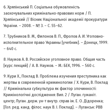
6. Хряпінський П. Соціальна обумовленість
заохочувальних кримінально-правових норм / П.
Хряпінський // Вісник Національної академії прокуратури
України. – 2008. – № 3. – С. 55–62.
7. Трубников В. М., Филонов В. П., Фролов А. И. Уголовно-
исполнительное право Украины [учебник]. – Донецк, 1999.
– 640 с.
8. Наумов А. В. Российское уголовное право. Общая часть
[курс лекций] / А. В. Наумов. – М.: БЕК, 1996. – 560 с.
9. Кури Х., Поклад В. Проблема изучения преступника как
жертвы в современной криминологии / Х. Кури, В. Поклад
// Кримінальна субкультура як фактор злочинності:
Кримінологічні дослідження: Вип. 2 / Луган. гуманіт.
центр; Луган. держ. ун-т внутр. справ ім. Е. О. Дідоренка;
[Гол. ред. канд. філос. наук В. І. Поклад]. – Луганськ: РВВ