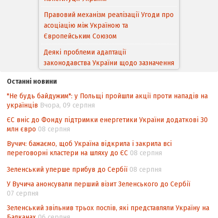
асоціацію між Україною та
Європейським Cоюзом
Деякі проблеми адаптації
законодавства України щодо зазначення
походження товарів відповідно до
Угоди про торговельні аспекти прав
інтелектуальної власності (TRIPS) у
контексті євроінтеграції
Останні новини
"Не будь байдужим": у Польщі пройшли акції проти нападів на
Аналіз виборчого законодавства щодо
українців
Вчора, 09 серпня
невизначеності механізму повторного
підрахунку голосів виборців
ЄС вніс до Фонду підтримки енергетики України додаткові 30
млн євро
08 серпня
Інформаційна безпека суспільства
Вучич: бажаємо, щоб Україна відкрила і закрила всі
Контент-аналіз відображення сенсу
переговорні кластери на шляху до ЄС
08 серпня
національних інтересів у стратегічних
Зеленський уперше прибув до Сербії
08 серпня
нормативно-правових документах
У Вучича анонсували перший візит Зеленського до Сербії
07 серпня
Зеленський звільнив трьох послів, які представляли Україну на
Балканах
06 серпня