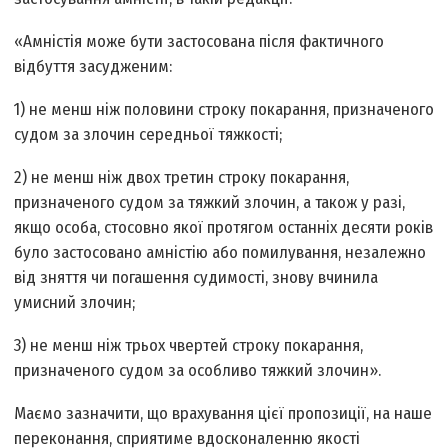
«Амністія може бути застосована після фактичного
відбуття засудженим:
1) не менш ніж половини строку покарання, призначеного
судом за злочин середньої тяжкості;
2) не менш ніж двох третин строку покарання,
призначеного судом за тяжкий злочин, а також у разі,
якщо особа, стосовно якої протягом останніх десяти років
було застосовано амністію або помилування, незалежно
від зняття чи погашення судимості, знову вчинила
умисний злочин;
3) не менш ніж трьох чвертей строку покарання,
призначеного судом за особливо тяжкий злочин».
Маємо зазначити, що врахування цієї пропозиції, на наше
переконання, сприятиме вдосконаленню якості