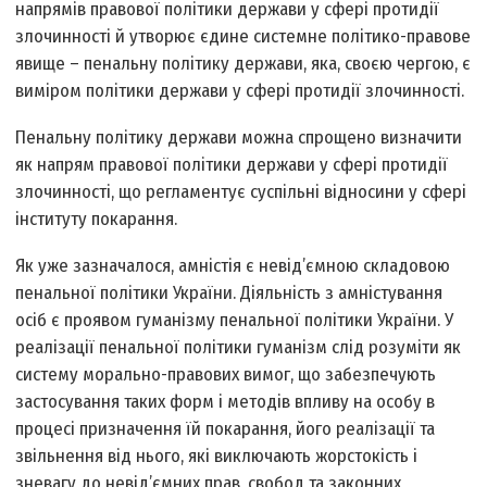
напрямів правової політики держави у сфері протидії
злочинності й утворює єдине системне політико-правове
явище – пенальну політику держави, яка, своєю чергою, є
виміром політики держави у сфері протидії злочинності.
Пенальну політику держави можна спрощено визначити
як напрям правової політики держави у сфері протидії
злочинності, що регламентує суспільні відносини у сфері
інституту покарання.
Як уже зазначалося, амністія є невід’ємною складовою
пенальної політики України. Діяльність з амністування
осіб є проявом гуманізму пенальної політики України. У
реалізації пенальної політики гуманізм слід розуміти як
систему морально-правових вимог, що забезпечують
застосування таких форм і методів впливу на особу в
процесі призначення їй покарання, його реалізації та
звільнення від нього, які виключають жорстокість і
зневагу до невід’ємних прав, свобод та законних