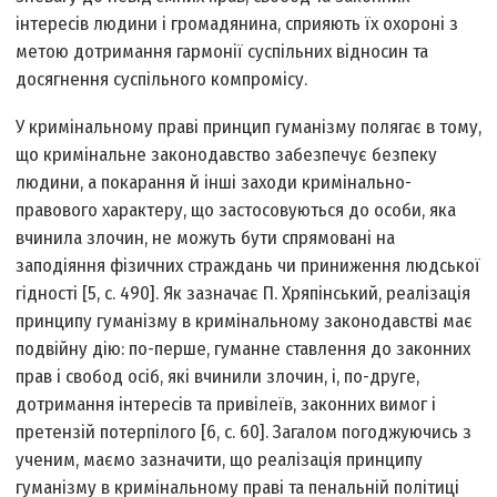
інтересів людини і громадянина, сприяють їх охороні з
метою дотримання гармонії суспільних відносин та
досягнення суспільного компромісу.
У кримінальному праві принцип гуманізму полягає в тому,
що кримінальне законодавство забезпечує безпеку
людини, а покарання й інші заходи кримінально-
правового характеру, що застосовуються до особи, яка
вчинила злочин, не можуть бути спрямовані на
заподіяння фізичних страждань чи приниження людської
гідності [5, с. 490]. Як зазначає П. Хряпінський, реалізація
принципу гуманізму в кримінальному законодавстві має
подвійну дію: по-перше, гуманне ставлення до законних
прав і свобод осіб, які вчинили злочин, і, по-друге,
дотримання інтересів та привілеїв, законних вимог і
претензій потерпілого [6, с. 60]. Загалом погоджуючись з
ученим, маємо зазначити, що реалізація принципу
гуманізму в кримінальному праві та пенальній політиці