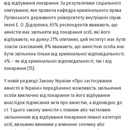
від відбування покарання. За результатами соціального
опитування, яке провела кафедра кримінального права
Луганського державного університету внутрішніх справ
імені Е. О. Дідоренка, 65% респондентів вважають, що
амністія має звільняти від покарання осіб, які його
відбувають; на думку 21% опитаних, цей інститут має бути
зовсім скасований; 8% вважають, що амністією особа має
бути звільнена тільки від кримінальної відповідальності;
4% – як від кримінальної відповідальності, так і від
покарання [15].
У новій редакції Закону України «Про застосування
амністії в Україні» передбачено можливість звільнення
особи виключно від покарання та його відбування
внаслідок підписання акта про амністію, а відповідно до
ст. 1 цього закону амністія є повним або частковим
звільненням від відбування покарання певної категорії
осіб, визнаних винними у вчиненні злочину або