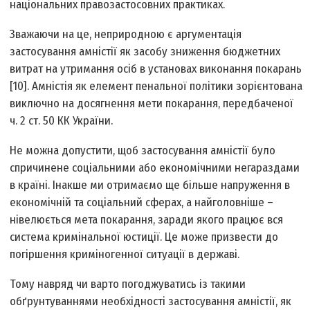
національних правозастосовних практиках.
Зважаючи на це, неприродною є аргументація
застосування амністії як засобу зниження бюджетних
витрат на утримання осіб в установах виконання покарань
[10]. Амністія як елемент пенальної політики зорієнтована
виключно на досягнення мети покарання, передбаченої
ч. 2 ст. 50 КК України.
Не можна допустити, щоб застосування амністії було
спричинене соціальними або економічними негараздами
в країні. Інакше ми отримаємо ще більше напруження в
економічній та соціальний сферах, а найголовніше –
нівелюється мета покарання, заради якого працює вся
система кримінальної юстиції. Це може призвести до
погіршення криміногенної ситуації в державі.
Тому навряд чи варто погоджуватись із такими
обґрунтуваннями необхідності застосування амністії, як