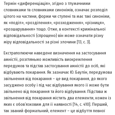
Термін «диференціація», згідно з тлумачними
словниками та словниками синонімів, означає розподіл
цілого на частини, форми чи ступені та має такі синоніми,
як «поділ», «розділення», «розходження», «різниця»,
«розшарування» тощо. Отже, в контексті кримінальної
відповідальності (спрощено) він може означати різну
міру відповідальності за різні злочини [13, с. 3].
Екстраполюючи наведене визначення на застосування
амністії, розгляньмо можливість виокремлення
передумов та підстав застосування амністії до осіб, які
відбувають покарання. Як зазначає Ю. Баулін, передумова
звільнення від покарання – це вид покарання, до якого
засуджено особу і під час відбування якого її може бути
звільнено від покарання та його відбування. Підстава ж
звільнення від покарання містить два елементи, кожен із
яких є обов’язковим для її наявності [14, с. 410]. Перший,
так званий формальний, елемент – це відбуття певної