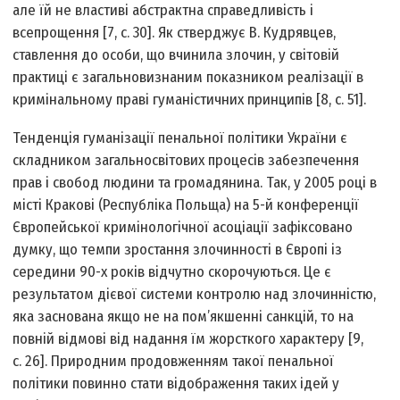
але їй не властиві абстрактна справедливість і
всепрощення [7, с. 30]. Як стверджує В. Кудрявцев,
ставлення до особи, що вчинила злочин, у світовій
практиці є загальновизнаним показником реалізації в
кримінальному праві гуманістичних принципів [8, с. 51].
Тенденція гуманізації пенальної політики України є
складником загальносвітових процесів забезпечення
прав і свобод людини та громадянина. Так, у 2005 році в
місті Кракові (Республіка Польща) на 5-й конференції
Європейської кримінологічної асоціації зафіксовано
думку, що темпи зростання злочинності в Європі із
середини 90-х років відчутно скорочуються. Це є
результатом дієвої системи контролю над злочинністю,
яка заснована якщо не на пом’якшенні санкцій, то на
повній відмові від надання їм жорсткого характеру [9,
с. 26]. Природним продовженням такої пенальної
політики повинно стати відображення таких ідей у