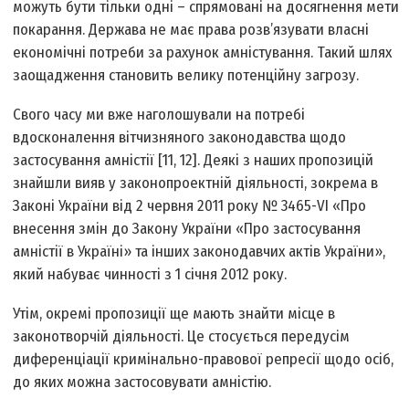
можуть бути тільки одні – спрямовані на досягнення мети
покарання. Держава не має права розв’язувати власні
економічні потреби за рахунок амністування. Такий шлях
заощадження становить велику потенційну загрозу.
Свого часу ми вже наголошували на потребі
вдосконалення вітчизняного законодавства щодо
застосування амністії [11, 12]. Деякі з наших пропозицій
знайшли вияв у законопроектній діяльності, зокрема в
Законі України від 2 червня 2011 року № 3465-VI «Про
внесення змін до Закону України «Про застосування
амністії в Україні» та інших законодавчих актів України»,
який набуває чинності з 1 січня 2012 року.
Утім, окремі пропозиції ще мають знайти місце в
законотворчій діяльності. Це стосується передусім
диференціації кримінально-правової репресії щодо осіб,
до яких можна застосовувати амністію.