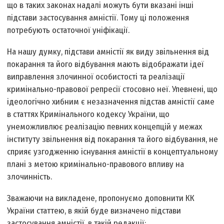
що в таких законах надалі можуть бути вказані інші
підстави застосування амністії. Тому ці положення
потребують остаточної уніфікації.
На нашу думку, підстави амністії як виду звільнення від
покарання та його відбування мають відображати ідеї
виправлення злочинної особистості та реалізації
кримінально-правової репресії стосовно неї. Упевнені, що
ідеологічно хибним є незазначення підстав амністії саме
в статтях Кримінального кодексу України, що
унеможливлює реалізацію певних концепцій у межах
інституту звільнення від покарання та його відбування, не
сприяє узгодженню існування амністії в концептуальному
плані з метою кримінально-правового впливу на
злочинність.
Зважаючи на викладене, пропонуємо доповнити КК
України статтею, в якій буде визначено підстави
застосування амністії, в такій редакції: