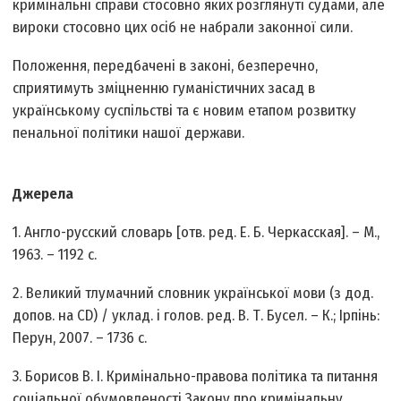
кримінальні справи стосовно яких розглянуті судами, але
вироки стосовно цих осіб не набрали законної сили.
Положення, передбачені в законі, безперечно,
сприятимуть зміцненню гуманістичних засад в
українському суспільстві та є новим етапом розвитку
пенальної політики нашої держави.
Джерела
1. Англо-русский словарь [отв. ред. Е. Б. Черкасская]. – М.,
1963. – 1192 с.
2. Великий тлумачний словник української мови (з дод.
допов. на CD) / уклад. і голов. ред. В. Т. Бусел. – К.; Ірпінь:
Перун, 2007. – 1736 с.
3. Борисов В. І. Кримінально-правова політика та питання
соціальної обумовленості Закону про кримінальну