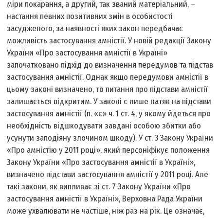
міри покарання, а другий, так званий матеріальний, –
настання певних позитивних змін в особистості
засудженого, за наявності яких закон передбачає
можливість застосування амністії. У новій редакції Закону
України «Про застосування амністії в Україні»
започатковано підхід до визначення передумов та підстав
застосування амністії. Однак якщо передумови амністії в
цьому законі визначено, то питання про підстави амністії
залишається відкритим. У законі є лише натяк на підстави
застосування амністії (п. «є» ч. 1 ст. 4, у якому йдеться про
необхідність відшкодувати завдані особою збитки або
усунути заподіяну злочином шкоду). У ст. 3 Закону України
«Про амністію у 2011 році», який персоніфікує положення
Закону України «Про застосування амністії в Україні»,
визначено підстави застосування амністії у 2011 році. Але
такі закони, як випливає зі ст. 7 Закону України «Про
застосування амністії в Україні», Верховна Рада України
може ухвалювати не частіше, ніж раз на рік. Це означає,