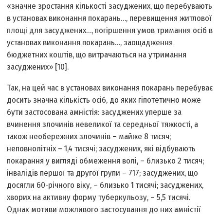
«значне зростання кількості засуджених, що перебувають
в установах виконання покарань…, перевищення житлової
площі для засуджених…, погіршення умов тримання осіб в
установах виконання покарань…, заощадження
бюджетних коштів, що витрачаються на утримання
засуджених» [10].
Так, на цей час в установах виконання покарань перебуває
досить значна кількість осіб, до яких гіпотетично може
бути застосована амністія: засуджених уперше за
вчинення злочинів невеликої та середньої тяжкості, а
також необережних злочинів – майже 8 тисяч;
неповнолітніх – 1,4 тисячі; засуджених, які відбувають
покарання у вигляді обмеження волі, – близько 2 тисяч;
інвалідів першої та другої групи – 717; засуджених, що
досягли 60-річного віку, – близько 1 тисячі; засуджених,
хворих на активну форму туберкульозу, – 5,5 тисячі.
Однак мотиви можливого застосування до них амністії