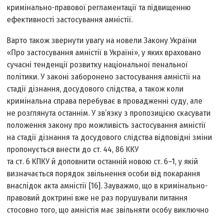
кримінально-правової регламентації та підвищенню
ефективності застосування амністії.
Варто також звернути увагу на новели Закону України
«Про застосування амністії в Україні», у яких враховано
сучасні тенденції розвитку національної пенальної
політики. У законі заборонено застосування амністії на
стадії дізнання, досудового слідства, а також коли
кримінальна справа перебуває в провадженні суду, але
не розглянута останнім. У зв’язку з пропозицією скасувати
положення закону про можливість застосування амністії
на стадії дізнання та досудового слідства відповідні зміни
пропонується внести до ст. 44, 86 ККУ
та ст. 6 КПКУ й доповнити останній новою ст. 6–1, у якій
визначається порядок звільнення особи від покарання
внаслідок акта амністії [16]. Зауважмо, що в кримінально-
правовий доктрині вже не раз порушували питання
стосовно того, що амністія має звільняти особу виключно