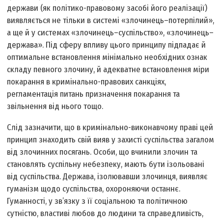
держави (як політико-правовому засобі його реалізації)
виявляється не тільки в системі «злочинець–потерпілий»,
а ще й у системах «злочинець–суспільство», «злочинець–
держава». Під сферу впливу цього принципу підпадає й
оптимальне встановлення мінімально необхідних ознак
складу певного злочину, й адекватне встановлення міри
покарання в кримінально-правових санкціях,
регламентація питань призначення покарання та
звільнення від нього тощо.
Слід зазначити, що в кримінально-виконавчому праві цей
принцип знаходить свій вияв у захисті суспільства загалом
від злочинних посягань. Особи, що вчинили злочин та
становлять суспільну небезпеку, мають бути ізольовані
від суспільства. Держава, ізолювавши злочинця, виявляє
гуманізм щодо суспільства, охороняючи останнє.
Гуманності, у зв’язку з її соціальною та політичною
сутністю, властиві любов до людини та справедливість,