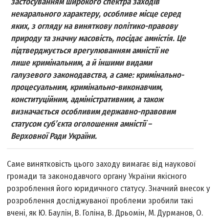
застосуванням широкого спектра заходів
некарального характеру, особливе місце серед
яких, з огляду на виняткову політико-правову
природу та значну масовість, посідає амністія. Це
підтверджується врегулюванням амністії не
лише кримінальним, а й іншими видами
галузевого законодавства, а саме: кримінально-
процесуальним, кримінально-виконавчим,
конституційним, адміністративним, а також
визначається особливим державно-правовим
статусом суб’єкта оголошення амністії –
Верховної Ради України.
Саме винятковість цього заходу вимагає від наукової
громади та законодавчого органу України якісного
розроблення його юридичного статусу. Значний внесок у
розроблення досліджуваної проблеми зробили такі
вчені, як Ю. Баулін, В. Голіна, В. Дрьомін, М. Дурманов, О.