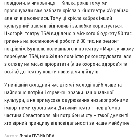
повідомила чиновниця. – Кілька років тому ми
пропонували вам забрати крісла з кінотеатру «Україна»,
але ви відмовилися. Тому ці крісла забрав інший
культурний заклад, відновив і залюбки користується.
Цьогоріч театру ТБМ виділено з міського бюджету 50 тис.
гривень на постановочні роботи й 30 тис. на ремонт
покрівлі». Будівлю колишнього кінотеатру «Мир», у якому
перебуває ТБМ, необхідно повністю реконструювати, але
з огляду на міські пріоритети (а це охорона здоров'я та
освіта) до театру кошти навряд чи дійдуть.
У нинішній складний час дітям і молоді найбільше та
найперше потрібні справжні зразки національної
культури, а не примусове одурювання низькопробними
імпортними сурогатами. Дитячий театр – невід'ємна
частина Севастополя, він потрібен місту – такої думки ті,
хто вірний принципу відповідальності за наше майбутнє.
Автор:
Лучія ПУЗИКОВА