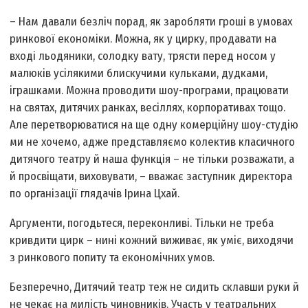
– Нам давали безліч порад, як заробляти гроші в умовах
ринкової економіки. Можна, як у цирку, продавати на
вході льодяники, солодку вату, трясти перед носом у
малюків усілякими блискучими кульками, дудками,
іграшками. Можна проводити шоу-програми, працювати
на святах, дитячих ранках, весіллях, корпоративах тощо.
Але перетворюватися на ще одну комерційну шоу-студію
ми не хочемо, адже представляємо колектив класичного
дитячого театру й наша функція – не тільки розважати, а
й просвіщати, виховувати, – вважає заступник директора
по організації глядачів Ірина Цхай.
Аргументи, погодьтеся, переконливі. Тільки не треба
кривдити цирк – нині кожний виживає, як уміє, виходячи
з ринкового попиту та економічних умов.
Безперечно, Дитячий театр теж не сидить склавши руки й
не чекає на милість чиновників. Участь у театральних