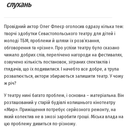
слухань
Провідний актор Олег Флеєр оголосив одразу кілька тем:
творчі здобутки Севастопольського театру для дітей і
молоді ТБМ, проблеми й шляхи їх розв’язання,
обговорення та «різне». Про успіхи театру було сказано
чимало добрих слів, перелічено нагороди на фестивалях,
озвучено кількість постановок, зіграних спектаклів і
глядачів, що їх подивилися. І начебто все добре, а трупа
розвалюється, актори збираються залишити театр. У чому
ж річ?
У театру нині багато проблем, і основна – матеріальна. Він
розташований у старій будівлі колишнього кінотеатру
«Мир». Приміщення потребує серйозного ремонту, на
який колектив не в змозі заробити гроші. Міська влада на
цю проблему дивиться по-різному.