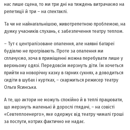
нас лише сцена, то ми три дні на тиждень витрачаємо на
репетиції й три – на спектаклі.
Та чи не найнагальнішою, животрепетною проблемою, на
думку учасників слухань, є забезпечення театру теплом.
– Тут є централізоване опалення, але наявні батареї
будівлю не прогрівають. Проте за опалення ми
сплачуємо, хоча в приміщенні можна перебувати лише у
верхньому одязі. Передовсім мерзнуть діти. Їм хочеться
прийти на новорічну казку в гарних сукнях, а доводиться
сидіти в шубах і куртках, – скаржиться режисер театру
Ольга Ясинська.
А те, що актори не можуть спокійно й в теплі працювати,
що мерзнуть маленькі й дорослі глядачі, – на совісті
«Севтеплоенерго», яке одержує від театру чималі гроші
за послуги, котрих фактично не надає.