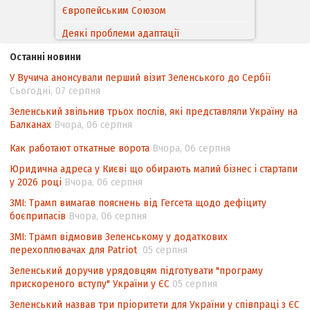
Європейським Cоюзом
Деякі проблеми адаптації
законодавства України щодо зазначення
Останні новини
походження товарів відповідно до
У Вучича анонсували перший візит Зеленського до Сербії
Угоди про торговельні аспекти прав
Сьогодні, 07 серпня
інтелектуальної власності (TRIPS) у
контексті євроінтеграції
Зеленський звільнив трьох послів, які представляли Україну на
Балканах
Вчора, 06 серпня
Аналіз виборчого законодавства щодо
невизначеності механізму повторного
Как работают откатные ворота
Вчора, 06 серпня
підрахунку голосів виборців
Юридична адреса у Києві що обирають малий бізнес і стартапи
у 2026 році
Вчора, 06 серпня
Інформаційна безпека суспільства
ЗМІ: Трамп вимагав пояснень від Гегсета щодо дефіциту
боєприпасів
Вчора, 06 серпня
ЗМІ: Трамп відмовив Зеленському у додаткових
перехоплювачах для Patriot
05 серпня
Зеленський доручив урядовцям підготувати "програму
прискореного вступу" України у ЄС
05 серпня
Зеленський назвав три пріоритети для України у співпраці з ЄС