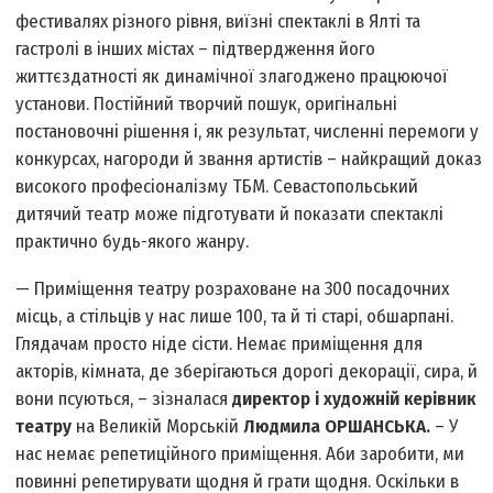
фестивалях різного рівня, виїзні спектаклі в Ялті та
гастролі в інших містах – підтвердження його
життєздатності як динамічної злагоджено працюючої
установи. Постійний творчий пошук, оригінальні
постановочні рішення і, як результат, численні перемоги у
конкурсах, нагороди й звання артистів – найкращий доказ
високого професіоналізму ТБМ. Севастопольський
дитячий театр може підготувати й показати спектаклі
практично будь-якого жанру.
— Приміщення театру розраховане на 300 посадочних
місць, а стільців у нас лише 100, та й ті старі, обшарпані.
Глядачам просто ніде сісти. Немає приміщення для
акторів, кімната, де зберігаються дорогі декорації, сира, й
вони псуються, – зізналася
директор і художній керівник
театру
на Великій Морській
Людмила ОРШАНСЬКА.
– У
нас немає репетиційного приміщення. Аби заробити, ми
повинні репетирувати щодня й грати щодня. Оскільки в