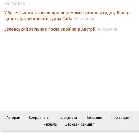
04 серпня
У Зеленського заявили про переможне рішення суду у Швеції
щодо підсанкційного судна Caffa
04 серпня
Зеленський звільнив посла України в Австрії
04 серпня
Авторам
Координати
Передплата
Посилання
Про видання
Реклама
Державні закупівлі