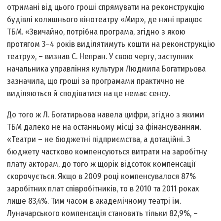
отримані від цього гроші спрямувати на реконструкцію
будівлі колишнього кінотеатру «Мир», де нині працює
ТБМ. «Звичайно, потрібна програма, згідно з якою
протягом 3–4 років виділятимуть кошти на реконструкцію
театру», – визнав С. Непран. У свою чергу, заступник
начальника управління культури Людмила Богатирьова
зазначила, що гроші за програмами практично не
виділяються й сподіватися на це немає сенсу.
До того ж Л. Богатирьова навела цифри, згідно з якими
ТБМ далеко не на останньому місці за фінансуванням.
«Театри – не бюджетні підприємства, а дотаційні. З
бюджету частково компенсуються витрати на заробітну
плату акторам, до того ж щорік відсоток компенсації
скорочується. Якщо в 2009 році компенсувалося 87%
заробітних плат співробітників, то в 2010 та 2011 роках
лише 83,4%. Тим часом в академічному театрі ім.
Луначарського компенсація становить тільки 82,9%, –