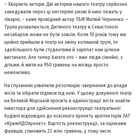
– Хворіють актори. Дві акторки нашого театру серйозно
занедужали через ці нестерпні умові й нині лежать у
лікарні, – каже провідний актор ТБМ Матвій Черненко. –
Трупа розвалюється, Дитячого театру в Севастополі
незабаром може не бути зовсім. Коли 10 років тому ми
щойно прийшли в театр на зміну колишній трупі, то
здебільшого були студентами й зарплат нам цілком
вистачало. Але тепер багато хто – вже люди сімейні, з
дітьми, й жити на 950 гривень на місяць просто
неможливо.
На слуханнях ухвалили резолюцію-звернення до влади
міста та зібрали підписи під нею. У цьому документі театр
на Великій Морській просить в адміністрації міста знайти
інвестора для здійснення реконструкції театральної
будівлі відповідно до ескізного проекту архітекторів ЗАТ
«КримНДОпроект». Вартість реконструкції, за оцінками
фахівців, становить 22 млн. гривень, у тому числі