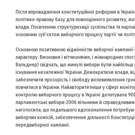
Після впровадження конституційної реформи в Україні
політико-правову базу для повноцінного розвитку, мо
влади. Посиленню структуризації суспільства та парла
основним суб'єктом виборчого процесу партії чи політ
Основною позитивною відмінністю виборчої кампанії-20
характеру. Висновки і вітчизняних, і міжнародних спос
Вальднер) свідчать, що минулі вибори були найбільш 
існування незалежної України. Демократизм влади, від
забезпечити прозорість і свободу волевиявлення гром
повчитися в України. Найавторитетніша у сфері монітор
контролю виборчого процесу в Україні делегувала 900 
парламентські вибори-2006 вільними й справедливими
наголосила, що подальшого вдосконалення потребують
виборчих комісій, забезпечення діяльності Конституцій
передвиборної кампанії.