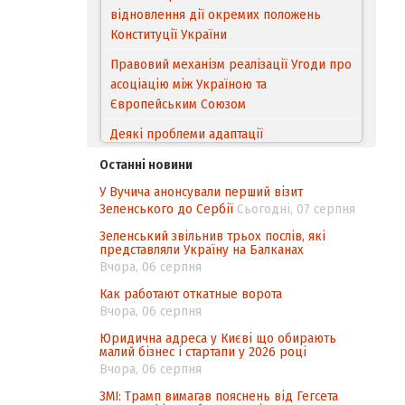
відновлення дії окремих положень
Конституції України
Правовий механізм реалізації Угоди про
асоціацію між Україною та
Європейським Cоюзом
Деякі проблеми адаптації
законодавства України щодо зазначення
Останні новини
походження товарів відповідно до
У Вучича анонсували перший візит
Угоди про торговельні аспекти прав
Зеленського до Сербії
Сьогодні, 07 серпня
інтелектуальної власності (TRIPS) у
контексті євроінтеграції
Зеленський звільнив трьох послів, які
представляли Україну на Балканах
Аналіз виборчого законодавства щодо
Вчора, 06 серпня
невизначеності механізму повторного
Как работают откатные ворота
підрахунку голосів виборців
Вчора, 06 серпня
Інформаційна безпека суспільства
Юридична адреса у Києві що обирають
малий бізнес і стартапи у 2026 році
Вчора, 06 серпня
ЗМІ: Трамп вимагав пояснень від Гегсета