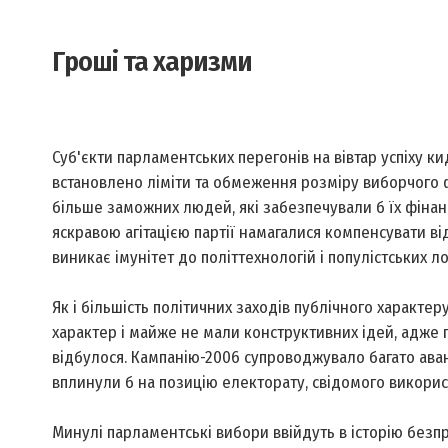
Гроші та харизми
Суб'єкти парламентських перегонів на вівтар успіху к
встановлено ліміти та обмеження розміру виборчого фо
більше заможних людей, які забезпечували б їх фіна
яскравою агітацією партії намагалися компенсувати від
виникає імунітет до політтехнологій і популістських ло
Як і більшість політичних заходів публічного характе
характер і майже не мали конструктивних ідей, адже п
відбулося. Кампанію-2006 супроводжувало багато аван
вплинули б на позицію електорату, свідомого викори
Минулі парламентські вибори ввійдуть в історію безпр