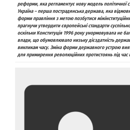
реформи, яка регламентує нову модель політичної с
Україна – перша пострадянська держава, яка відмов
форми правління з метою позбутися міжінституційни
прагнучи утвердити європейські стандарти суспільно
оскільки Конституція 1996 року унормовувала не бал
влади, що обумовлювало низьку дієздатність держав
викликам часу. Зміна форми державного устрою вия
для примирення революційних протистоянь під час 