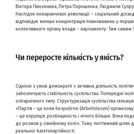
Віктора Пинзеника, Петра Порошенка, Людмили Супрун
Наслідок помаранчевої революції – соціальний досві
відповідає менша концентрація повноважень у перших
колективного органу влади – парламенту. Тим самим 
Чи переросте кількість у якість?
Однією з умов демократії є активна діяльність політи
забезпечують стабільність суспільства. Попередні пол
олігархічного типу. Структуризація суспільства гальмув
«Партія – це коли безробітні (Arbeitslosen) організов
– це корупція, розбещеність і нічого більше. Вона пода
до розмов у сімейному колі». Тому легітимний шлях д
реальної багатопартійності.