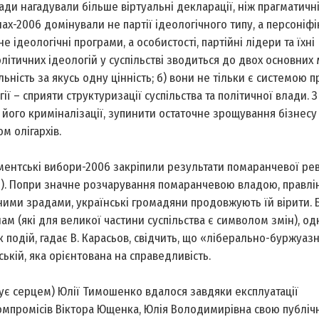
сади нагадували більше віртуальні декларації, ніж прагматичн
ах-2006 домінували не партії ідеологічного типу, а персоніфі
 ідеологічні програми, а особистості, партійні лідери та їхні
літичних ідеологій у суспільстві зводиться до двох основних 
льність за якусь одну цінність; б) вони не тільки є системою пр
 – сприяти структуризації суспільства та політичної влади. З
його криміналізації, зупинити остаточне зрощування бізнесу 
м олігархів.
ентські вибори-2006 закріпили результати помаранчевої ре
4). Попри значне розчарування помаранчевою владою, правлін
ими зрадами, українські громадяни продовжують їй вірити. Б
м (які для великої частини суспільства є символом змін), од
подій, гадає В. Карасьов, свідчить, що «ліберально-буржуаз
ькій, яка орієнтована на справедливість.
ує серцем) Юлії Тимошенко вдалося завдяки експлуатації
компромісів Віктора Ющенка, Юлія Володимирівна свою публіч