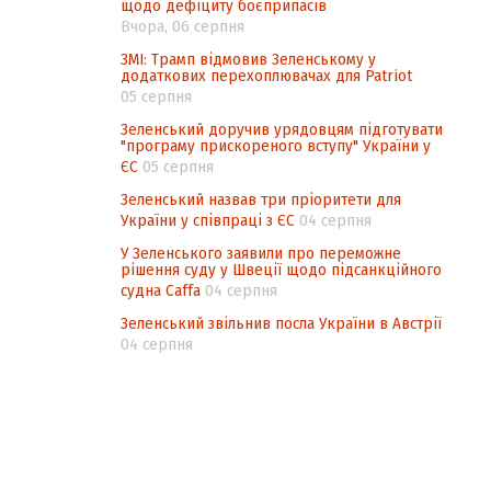
щодо дефіциту боєприпасів
Вчора, 06 серпня
ЗМІ: Трамп відмовив Зеленському у
додаткових перехоплювачах для Patriot
05 серпня
Зеленський доручив урядовцям підготувати
"програму прискореного вступу" України у
ЄС
05 серпня
Зеленський назвав три пріоритети для
України у співпраці з ЄС
04 серпня
У Зеленського заявили про переможне
рішення суду у Швеції щодо підсанкційного
судна Caffa
04 серпня
Зеленський звільнив посла України в Австрії
04 серпня