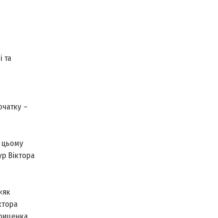
 та
очатку –
и цьому
р Віктора
«як
ктора
риценка,