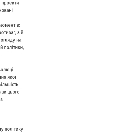
і проекти
ковані
моментів:
отиваг, а й
 огляду на
й політики,
волюції
ня якої
ільшість
нак цього
на
ну політику