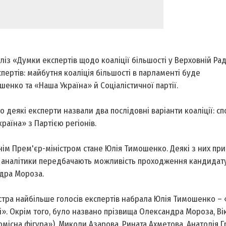
з «Думки експертів щодо коаліції більшості у Верховній Раді
ертів: майбутня коаліція більшості в парламенті буде
енко та «Наша Україна» й Соціалістичної партії.
 деякі експерти назвали два послідовні варіанти коаліції: сп
раїна» з Партією регіонів.
ім Прем'єр-міністром стане Юлія Тимошенко. Деякі з них пр
і аналітики передбачають можливість проходження кандидату
ндра Мороза.
тра найбільше голосів експертів набрала Юлія Тимошенко – 
». Окрім того, було названо прізвища Олександра Мороза, Ві
омісна фігура»), Миколи Азарова, Рината Ахметова, Анатолія Г