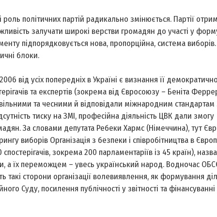
 роль політичних партій радикально змінюється. Партії отри
жливість залучати широкі верстви громадян до участі у форм
менту підпорядковується нова, пропорційна, система виборів.
ичні блоки.
06 від усіх попередніх в Україні є визнання її демократичн
терігачів та експертів (зокрема від Євросоюзу – Беніта Ферре
вільними та чесними й відповідали міжнародним стандартам 
сутність тиску на ЗМІ, професійна діяльність ЦВК дали змогу
адян. За словами депутата Ребеки Хармс (Німеччина), тут Єв
ингу виборів Організація з безпеки і співробітництва в Європ
спостерігачів, зокрема 200 парламентаріїв із 45 країн), назв
, а їх переможцем – увесь український народ. Водночас ОБС
 такі сторони організації волевиявлення, як формування ді
ного Суду, посилення публічності у звітності та фінансуванні