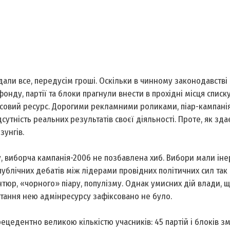
идали все, передусім гроші. Оскільки в чинному законодавстві
нду, партії та блоки прагнули внести в прохідні місця списк
нсовий ресурс. Дорогими рекламними роликами, піар-кампані
сутність реальних результатів своєї діяльності. Проте, як здає
зунгів.
ру, виборча кампанія-2006 не позбавлена хиб. Вибори мали ін
ублічних дебатів між лідерами провідних політичних сил так 
тюр, «чорного» піару, популізму. Однак умисних дій влади, 
стання нею адмінресурсу зафіксовано не було.
ецедентно великою кількістю учасників: 45 партій і блоків зм