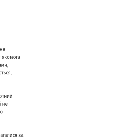
 не
у якомога
ями,
ться,
ертний
і не
що
агалися за