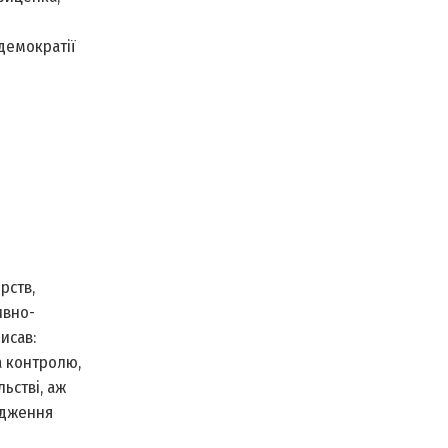
демократії
рств,
ивно-
исав:
а контролю,
льстві, аж
рдження