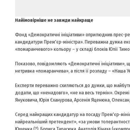
Найімовірніше не завжди найкраще
Фонд «Демократичні ініціативи» оприлюднив прес-релі
кандидатури Прем'єр-міністра». Переважна думка експ
«помаранчевого» кольору – у складі блоків Юлії Тимош
Показово, повідомляють «Демократичні ініціативи», що
нетривка «помаранчева», а після її розпаду – «Наша Ук
Експерти переважно схиляються до думки, що майбутн
додали, що «ненадовго», «не на весь термін». Окрем
Януковича, Юрія Єханурова, Арсенія Яценюка, Олекса
Серед найкращих кандидатур на посаду Прем'єр-мініс
найреальніший претендент», «за умови толерантності
Ющенка (?), Бориса Тарасюка, Анатолія Кінаха («компр