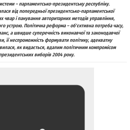
истеми – парламентсько-президентську республіку.
илася від попередньої президентсько-парламентської
х чвар і панування авторитарних методів управління,
го устрою. Політична реформа – об'єктивна потреба часу,
анс, а швидше суперечність виконавчої та законодавчої
и, її неспроможність формувати політику, адекватну
вилася, як видається, вдалим політичним компромісом
президентських виборів 2004 року.