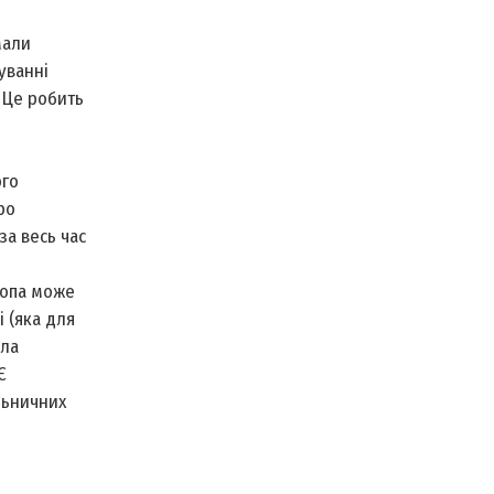
мали
уванні
 Це робить
ого
ро
за весь час
ропа може
і (яка для
ала
Є
льничних