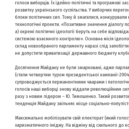
голоси виборців. Їх ідейно-політичні та програмові за
розвитку українського суспільства. У виборчих перегон
блоки політичних сил. Тому й змагалися, конкурували не
технологічні проекти. «Позитивне значення діалогу по
а) окремі політичні ідеології беруть на себе відповіда
системою взаємного контролю». Основна місія ідеології
склад новообраного парламенту наразі слід запобігти 
не допустити приватизації державного бюджету клубо
Досягнення Майдану не були змарновані, адже парлам
(стали четвертим туром президентської кампанії-200
супроводжується перманентними чварами і патологічн
голосів наші виборці знову віддали революційним сила
разу з новим лідером – Ю. Тимошенко. Такий розвиток 
тенденція Майдану звільняє місце соціально-популістс
Максимально мобілізувати свій електорат (який голос
харизматичного іміджу. На відміну від схильного до 