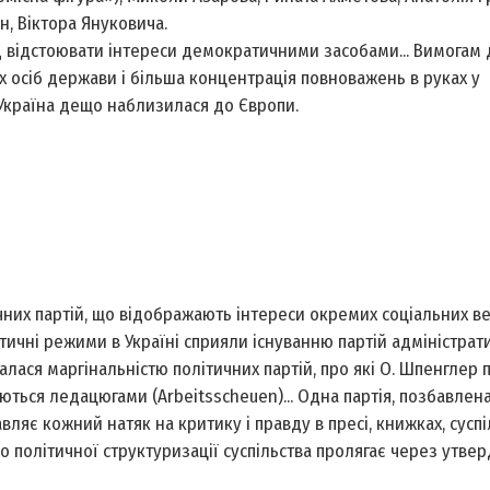
, Віктора Януковича.
д відстоювати інтереси демократичними засобами... Вимогам 
 осіб держави і більша концентрація повноважень в руках у
Україна дещо наблизилася до Європи.
чних партій, що відображають інтереси окремих соціальних ве
ітичні режими в Україні сприяли існуванню партій адміністрат
алася маргінальністю політичних партій, про які О. Шпенглер п
уються ледацюгами (Arbeitsscheuen)... Одна партія, позбавлен
вляє кожний натяк на критику і правду в пресі, книжках, суспі
о політичної структуризації суспільства пролягає через утве