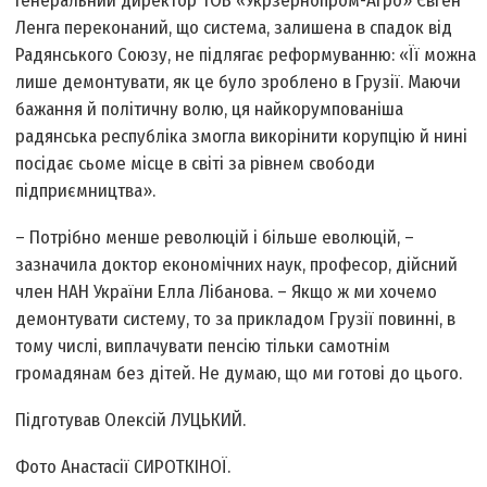
Генеральний директор ТОВ «Укрзернопром-Агро» Євген
Ленга переконаний, що система, залишена в спадок від
Радянського Союзу, не підлягає реформуванню: «Її можна
лише демонтувати, як це було зроблено в Грузії. Маючи
бажання й політичну волю, ця найкорумпованіша
радянська республіка змогла викорінити корупцію й нині
посідає сьоме місце в світі за рівнем свободи
підприємництва».
– Потрібно менше революцій і більше еволюцій, –
зазначила доктор економічних наук, професор, дійсний
член НАН України Елла Лібанова. – Якщо ж ми хочемо
демонтувати систему, то за прикладом Грузії повинні, в
тому числі, виплачувати пенсію тільки самотнім
громадянам без дітей. Не думаю, що ми готові до цього.
Підготував Олексій ЛУЦЬКИЙ.
Фото Анастасії СИРОТКІНОЇ.