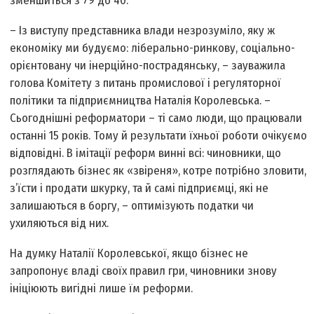
зменшиться з 79 до 40.
– Із виступу представника влади незрозуміло, яку ж
економіку ми будуємо: ліберально-ринкову, соціально-
орієнтовану чи інерційно-пострадянську, – зауважила
голова Комітету з питань промислової і регуляторної
політики та підприємництва Наталія Королевська. –
Сьогоднішні реформатори – ті само люди, що працювали
останні 15 років. Тому й результати їхньої роботи очікуємо
відповідні. В імітації реформ винні всі: чиновники, що
розглядають бізнес як «звіреня», котре потрібно зловити,
з’їсти і продати шкурку, та й самі підприємці, які не
залишаються в боргу, – оптимізують податки чи
ухиляються від них.
На думку Наталії Королевської, якщо бізнес не
запропонує владі своїх правил гри, чиновники знову
ініціюють вигідні лише їм реформи.