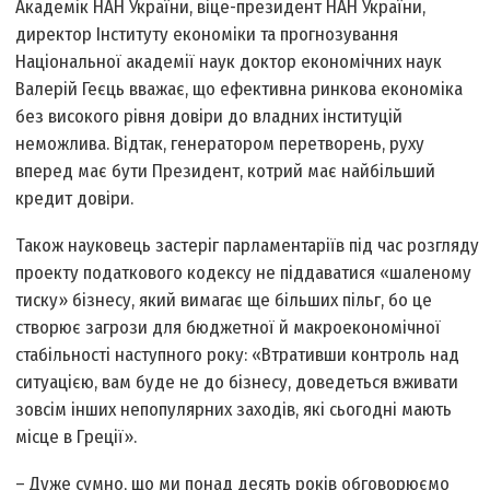
Академік НАН України, віце-президент НАН України,
директор Інституту економіки та прогнозування
Національної академії наук доктор економічних наук
Валерій Геєць вважає, що ефективна ринкова економіка
без високого рівня довіри до владних інституцій
неможлива. Відтак, генератором перетворень, руху
вперед має бути Президент, котрий має найбільший
кредит довіри.
Також науковець застеріг парламентаріїв під час розгляду
проекту податкового кодексу не піддаватися «шаленому
тиску» бізнесу, який вимагає ще більших пільг, бо це
створює загрози для бюджетної й макроекономічної
стабільності наступного року: «Втративши контроль над
ситуацією, вам буде не до бізнесу, доведеться вживати
зовсім інших непопулярних заходів, які сьогодні мають
місце в Греції».
– Дуже сумно, що ми понад десять років обговорюємо