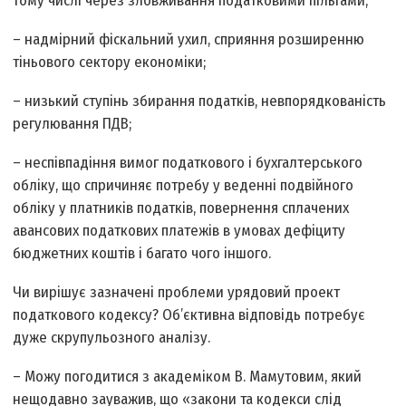
тому числі через зловживання податковими пільгами;
– надмірний фіскальний ухил, сприяння розширенню
тіньового сектору економіки;
– низький ступінь збирання податків, невпорядкованість
регулювання ПДВ;
– неспівпадіння вимог податкового і бухгалтерського
обліку, що спричиняє потребу у веденні подвійного
обліку у платників податків, повернення сплачених
авансових податкових платежів в умовах дефіциту
бюджетних коштів і багато чого іншого.
Чи вирішує зазначені проблеми урядовий проект
податкового кодексу? Об’єктивна відповідь потребує
дуже скрупульозного аналізу.
– Можу погодитися з академіком В. Мамутовим, який
нещодавно зауважив, що «закони та кодекси слід