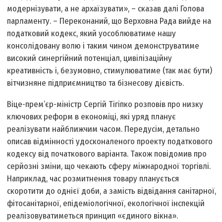
модернізувати, а не архаїзувати», – сказав далі Голова
парламенту. – Переконаний, що Верховна Рада вийде на
податковий кодекс, який уособлюватиме нашу
консолідовану волю і таким чином демонструватиме
високий синергійний потенціал, цивілізаційну
креативність і, безумовно, стимулюватиме (так має бути)
вітчизняне підприємництво та бізнесову дієвість.
Віце-прем’єр-міністр Сергій Тігіпко розповів про низку
ключових реформ в економіці, які уряд планує
реалізувати найближчим часом. Передусім, детально
описав відмінності удосконаленого проекту податкового
кодексу від початкового варіанта. Також повідомив про
серйозні зміни, що чекають сферу міжнародної торгівлі.
Наприклад, час розмитнення товару планується
скоротити до однієї доби, а замість відвідання санітарної,
фітосанітарної, епідеміологічної, екологічної інспекцій
реалізовуватиметься принцип «єдиного вікна».