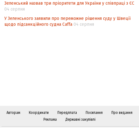
Зеленський назвав три пріоритети для України у співпраці з ЄС
04 серпня
У Зеленського заявили про переможне рішення суду у Швеції
щодо підсанкційного судна Caffa
04 серпня
Авторам
Координати
Передплата
Посилання
Про видання
Реклама
Державні закупівлі