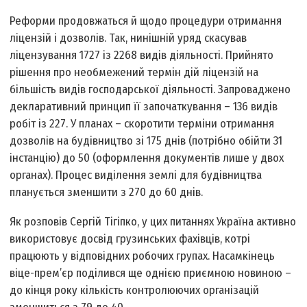
Реформи продовжаться й щодо процедури отримання
ліцензій і дозволів. Так, нинішній уряд скасував
ліцензування 1727 із 2268 видів діяльності. Прийнято
рішення про необмежений термін дій ліцензій на
більшість видів господарської діяльності. Запроваджено
декларативний принцип її започаткування – 136 видів
робіт із 227. У планах – скоротити терміни отримання
дозволів на будівництво зі 175 днів (потрібно обійти 31
інстанцію) до 50 (оформлення документів лише у двох
органах). Процес виділення землі для будівництва
планується зменшити з 270 до 60 днів.
Як розповів Сергій Тігіпко, у цих питаннях Україна активно
використовує досвід грузинських фахівців, котрі
працюють у відповідних робочих групах. Насамкінець
віце-прем’єр поділився ще однією приємною новиною –
до кінця року кількість контролюючих організацій