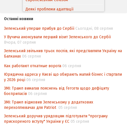
Деякі проблеми адаптації
законодавства України щодо зазначення
Останні новини
походження товарів відповідно до
Угоди про торговельні аспекти прав
Зеленський уперше прибув до Сербії
Сьогодні, 08 серпня
інтелектуальної власності (TRIPS) у
У Вучича анонсували перший візит Зеленського до Сербії
контексті євроінтеграції
Вчора, 07 серпня
Аналіз виборчого законодавства щодо
Зеленський звільнив трьох послів, які представляли Україну на
невизначеності механізму повторного
Балканах
06 серпня
підрахунку голосів виборців
Как работают откатные ворота
06 серпня
Інформаційна безпека суспільства
Юридична адреса у Києві що обирають малий бізнес і стартапи
у 2026 році
06 серпня
ЗМІ: Трамп вимагав пояснень від Гегсета щодо дефіциту
боєприпасів
06 серпня
ЗМІ: Трамп відмовив Зеленському у додаткових
перехоплювачах для Patriot
05 серпня
Зеленський доручив урядовцям підготувати "програму
прискореного вступу" України у ЄС
05 серпня