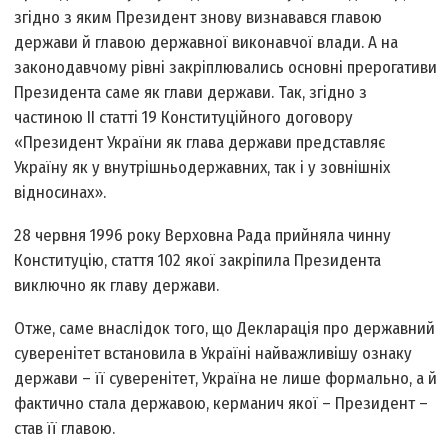
згідно з яким Президент знову визнавався главою
держави й главою державної виконавчої влади. А на
законодавчому рівні закріплювались основні прерогативи
Президента саме як глави держави. Так, згідно з
частиною ІІ статті 19 Конституційного договору
«Президент України як глава держави представляє
Україну як у внутрішньодержавних, так і у зовнішніх
відносинах».
28 червня 1996 року Верховна Рада прийняла чинну
Конституцію, стаття 102 якої закріпила Президента
виключно як главу держави.
Отже, саме внаслідок того, що Декларація про державний
суверенітет встановила в Україні найважливішу ознаку
держави – її суверенітет, Україна не лише формально, а й
фактично стала державою, керманич якої – Президент –
став її главою.