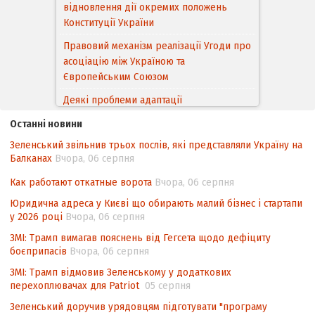
відновлення дії окремих положень
Конституції України
Правовий механізм реалізації Угоди про
асоціацію між Україною та
Європейським Cоюзом
Деякі проблеми адаптації
законодавства України щодо зазначення
Останні новини
походження товарів відповідно до
Угоди про торговельні аспекти прав
Зеленський звільнив трьох послів, які представляли Україну на
інтелектуальної власності (TRIPS) у
Балканах
Вчора, 06 серпня
контексті євроінтеграції
Как работают откатные ворота
Вчора, 06 серпня
Аналіз виборчого законодавства щодо
Юридична адреса у Києві що обирають малий бізнес і стартапи
невизначеності механізму повторного
у 2026 році
Вчора, 06 серпня
підрахунку голосів виборців
ЗМІ: Трамп вимагав пояснень від Гегсета щодо дефіциту
Інформаційна безпека суспільства
боєприпасів
Вчора, 06 серпня
ЗМІ: Трамп відмовив Зеленському у додаткових
перехоплювачах для Patriot
05 серпня
Зеленський доручив урядовцям підготувати "програму