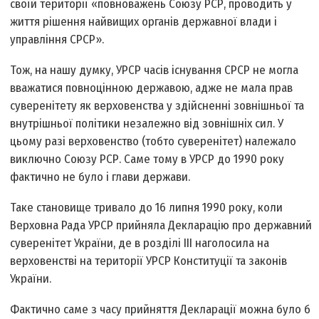
своїй території «повноважень Союзу РСР, проводить у
життя рішення найвищих органів державної влади і
управління СРСР».
Тож, на нашу думку, УРСР часів існування СРСР не могла
вважатися повноцінною державою, адже не мала прав
суверенітету як верховенства у здійсненні зовнішньої та
внутрішньої політики незалежно від зовнішніх сил. У
цьому разі верховенство (тобто суверенітет) належало
виключно Союзу РСР. Саме тому в УРСР до 1990 року
фактично не було і глави держави.
Таке становище тривало до 16 липня 1990 року, коли
Верховна Рада УРСР прийняла Декларацію про державний
суверенітет України, де в розділі ІІІ наголосила на
верховенстві на території УРСР Конституції та законів
України.
Фактично саме з часу прийняття Декларації можна було б