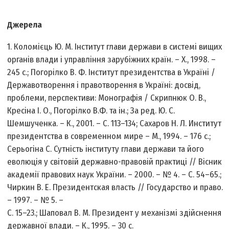
Джерела
1. Коломієць Ю. М. Інститут глави держави в системі вищих
органів влади і управління зарубіжних країн. – Х., 1998. –
245 с.; Погорілко В. Ф. Інститут президентства в Україні /
Державотворення і правотворення в Україні: досвід,
проблеми, перспективи: Монографія / Скрипнюк О. В.,
Кресіна І. О., Погорілко В.Ф. та ін.; За ред. Ю. С.
Шемшученка. – К., 2001. – С. 113–134; Сахаров Н. Л. Институт
президентства в современном мире – М., 1994. – 176 с.;
Серьогіна С. Сутність інституту глави держави та його
еволюція у світовій державно-правовій практиці // Вісник
академії правових наук України. – 2000. – № 4. – С. 54–65.;
Чиркин В. Е. Президентская власть // Государство и право.
– 1997. – № 5. –
С. 15–23.; Шаповал В. М. Президент у механізмі здійснення
державної влади. – К., 1995. – 30 с.