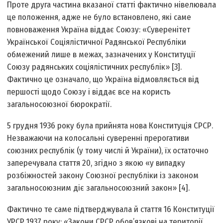
Проте друга частина вказаної статті фактично нівелювала
це положення, адже не було встановлено, які саме
повноваження Україна віддає Союзу: «Суверенітет
Української Соціялістичної Радянської Республіки
обмежений лише в межах, зазначених у Конституції
Союзу радянських соціялістичних республік» [3].
Фактично це означало, що Україна відмовляється від
першості щодо Союзу і віддає все на користь
загальносоюзної бюрократії.
5 грудня 1936 року була прийнята нова Конституція СРСР.
Незважаючи на колосальні суверенні прерогативи
союзних республік (у тому числі й України), їх остаточно
заперечувала стаття 20, згідно з якою «у випадку
розбіжностей закону Союзної республіки із законом
загальносоюзним діє загальносоюзний закон» [4].
Фактично те саме підтверджувала й стаття 16 Конституції
УРСР 1937 року: «Закони СРСР обов’язкові на території