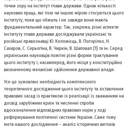
точки зору на інститут глави держави. Однак кількості
наукових праць, які тією чи іншою мірою стосуються цього
інституту, поки що обмаль і не завжди вони мають
фундаментальний характер. Так, зокрема, різні аспекти
інституту глави держави досліджували українські та
російські правознавці Ю. Коломієць, В. Погорілко, Н.
Сахаров, С. Серьогіна, В. Чиркін, В. Шаповал [1] та ін. Серед
українських науковців помітні різні форми трактування
цього інституту і, насамперед, його місця у конституційно
визначеному механізмі здійснення державної влади.
Усе це зумовлює необхідність комплексного
теоретичного дослідження цього інституту та зіставлення
правових засад із практикою їх реалізації із зважанням на
досвід зарубіжних країн та численні спроби
вдосконалення відповідних правових норм у ході
реформування політичної системи України. Саме тому
мета нашого дослідження – аналіз історичних витоків