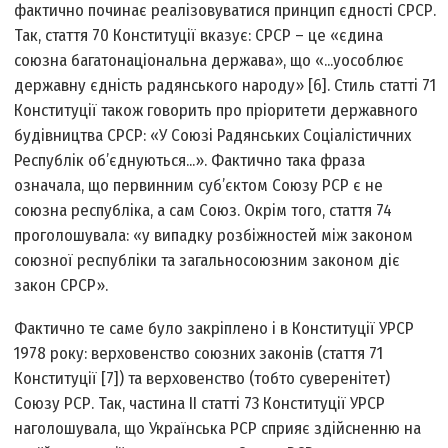
фактично починає реалізовуватися принцип єдності СРСР.
Так, стаття 70 Конституції вказує: СРСР – це «єдина
союзна багатонаціональна держава», що «...уособлює
державну єдність радянського народу» [6]. Стиль статті 71
Конституції також говорить про пріоритети державного
будівництва СРСР: «У Союзі Радянських Соціалістичних
Республік об’єднуються...». Фактично така фраза
означала, що первинним суб’єктом Союзу РСР є не
союзна республіка, а сам Союз. Окрім того, стаття 74
проголошувала: «у випадку розбіжностей між законом
союзної республіки та загальносоюзним законом діє
закон СРСР».
Фактично те саме було закріплено і в Конституції УРСР
1978 року: верховенство союзних законів (стаття 71
Конституції [7]) та верховенство (тобто суверенітет)
Союзу РСР. Так, частина ІІ статті 73 Конституції УРСР
наголошувала, що Українська РСР сприяє здійсненню на