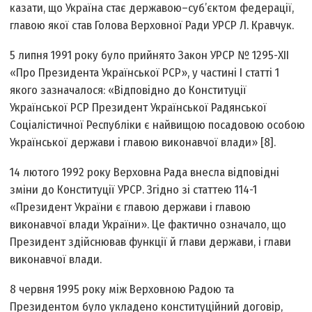
казати, що Україна стає державою–суб’єктом федерації,
главою якої став Голова Верховної Ради УРСР Л. Кравчук.
5 липня 1991 року було прийнято Закон УРСР № 1295-ХІІ
«Про Президента Української РСР», у частині І статті 1
якого зазначалося: «Відповідно до Конституції
Української РСР Президент Української Радянської
Соціалістичної Республіки є найвищою посадовою особою
Української держави і главою виконавчої влади» [8].
14 лютого 1992 року Верховна Рада внесла відповідні
зміни до Конституції УРСР. Згідно зі статтею 114-1
«Президент України є главою держави і главою
виконавчої влади України». Це фактично означало, що
Президент здійснював функції й глави держави, і глави
виконавчої влади.
8 червня 1995 року між Верховною Радою та
Президентом було укладено конституційний договір,