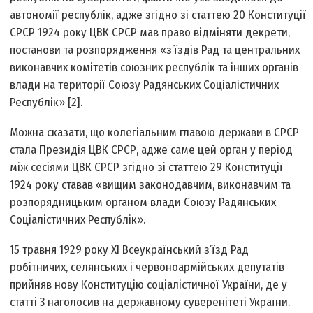
автономії республік, адже згідно зі статтею 20 Конституції
СРСР 1924 року ЦВК СРСР мав право відміняти декрети,
постанови та розпорядження «з’їздів Рад та центральних
виконавчих комітетів союзних республік та інших органів
влади на території Союзу Радянських Соціалістичних
Республік» [2].
Можна сказати, що колегіальним главою держави в СРСР
стала Президія ЦВК СРСР, адже саме цей орган у період
між сесіями ЦВК СРСР згідно зі статтею 29 Конституції
1924 року ставав «вищим законодавчим, виконавчим та
розпорядницьким органом влади Союзу Радянських
Соціалістичних Республік».
15 травня 1929 року ХІ Всеукраїнський з’їзд Рад
робітничих, селянських і червоноармійських депутатів
прийняв нову Конституцію соціалістичної України, де у
статті 3 наголосив на державному суверенітеті України.