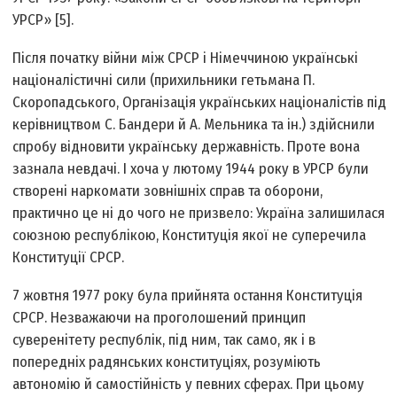
УРСР» [5].
Після початку війни між СРСР і Німеччиною українські
націоналістичні сили (прихильники гетьмана П.
Скоропадського, Організація українських націоналістів під
керівництвом С. Бандери й А. Мельника та ін.) здійснили
спробу відновити українську державність. Проте вона
зазнала невдачі. І хоча у лютому 1944 року в УРСР були
створені наркомати зовнішніх справ та оборони,
практично це ні до чого не призвело: Україна залишилася
союзною республікою, Конституція якої не суперечила
Конституції СРСР.
7 жовтня 1977 року була прийнята остання Конституція
СРСР. Незважаючи на проголошений принцип
суверенітету республік, під ним, так само, як і в
попередніх радянських конституціях, розуміють
автономію й самостійність у певних сферах. При цьому