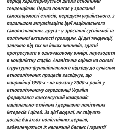
період характеризується двома основними
тенденціями. Перша полягає у зростанні
самосвідомості етносів, передусім українського, з
подальшою актуалізацією ідеї національного
самовизначення, друга - у зростанні суспільної та
політичної активності громадян. Ці дві тенденції,
залежно від тих чи інших чинників, здатні
прогресувати в одночасовому вимірі, переходити
в конфліктну стадію. Аналітична оцінка на основі
структурно-функціонального підходу до сучасних
етнополітичних процесів засвідчує, що
наприкінці 1990-х - на початку 2000-х років у
етнополітичному середовищі України
формувався консенсусний компроміс
національно-етнічних і державно-політичних
інтересів і цілей. За цієї моделі, як свідчить
досвід багатьох поліетнічних держав,
забезпечуються їх належний баланс і гарантії