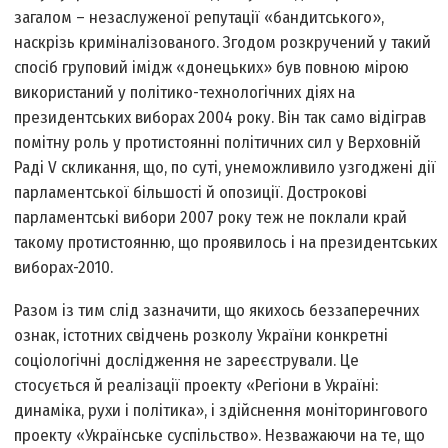
загалом – незаслуженої репутації «бандитського»,
наскрізь криміналізованого. Згодом розкручений у такий
спосіб груповий імідж «донецьких» був повною мірою
використаний у політико-технологічних діях на
президентських виборах 2004 року. Він так само відіграв
помітну роль у протистоянні політичних сил у Верховній
Раді V скликання, що, по суті, унеможливило узгоджені дії
парламентської більшості й опозиції. Дострокові
парламентські вибори 2007 року теж не поклали край
такому протистоянню, що проявилось і на президентських
виборах-2010.
Разом із тим слід зазначити, що якихось беззаперечних
ознак, істотних свідчень розколу України конкретні
соціологічні дослідження не зареєстрували. Це
стосується й реалізації проекту «Регіони в Україні:
динаміка, рухи і політика», і здійснення моніторингового
проекту «Українське суспільство». Незважаючи на те, що