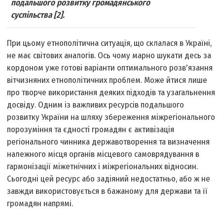
подальшого розвитку громадянського
суспільства [2].
При цьому етнополітична ситуація, що склалася в Україні,
не має світових аналогів. Ось чому марно шукати десь за
кордоном уже готові варіанти оптимального розв'язання
вітчизняних етнополітичних проблем. Може йтися лише
про творче використання деяких підходів та узагальнення
досвіду. Одним із важливих ресурсів подальшого
розвитку України на шляху збереження міжрегіонального
порозуміння та єдності громадян є активізація
регіонального чинника державотворення та визначення
належного місця органів місцевого самоврядування в
гармонізації міжетнічних і міжрегіональних відносин.
Сьогодні цей ресурс або задіяний недостатньо, або ж не
завжди використовується в бажаному для держави та її
громадян напрямі.