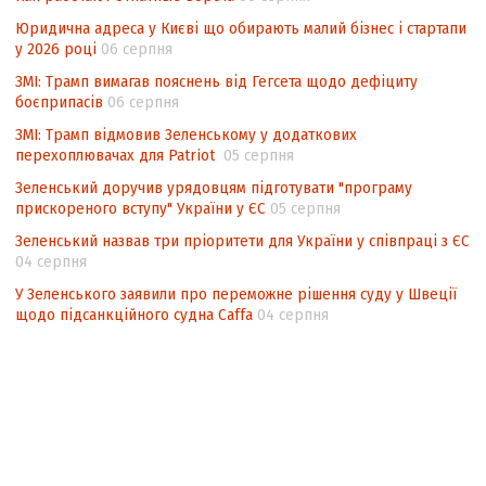
нормативно-правових документах
Юридична адреса у Києві що обирають малий бізнес і стартапи
у 2026 році
06 серпня
ЗМІ: Трамп вимагав пояснень від Гегсета щодо дефіциту
боєприпасів
06 серпня
ЗМІ: Трамп відмовив Зеленському у додаткових
перехоплювачах для Patriot
05 серпня
Зеленський доручив урядовцям підготувати "програму
прискореного вступу" України у ЄС
05 серпня
Зеленський назвав три пріоритети для України у співпраці з ЄС
04 серпня
У Зеленського заявили про переможне рішення суду у Швеції
щодо підсанкційного судна Caffa
04 серпня