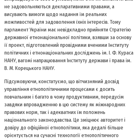
не задовольняються декларативними правами, а
висувають вимоги щодо надання їм реальних
можливостей для задоволення їхніх інтересів. Тому
парламент України має невідкладно прийняти Стратегію
державної етнонаціональної політики, взявши за основу
її проект, підготовлений провідними вченими Інституту
політичних і етнонаціональних досліджень ім. І. Ф. Кураса
НАНУ, вагомі напрацювання Інституту держави і права ім.
В. М. Корецького НАНУ.
Підсумовуючи, констатуємо, що вітчизняний досвід
управління етнополітичними процесами є досить
повчальним і багато в чому продуктивним, передусім
завдяки впровадженню в цю систему як міжнародних
правових норм, так і адекватних їм положень
національного законодавства. Це зміцнює авторитет і
довіру до офіційної етнополітики, яка дедалі більше
орієнтується на сучасні технології етнополітичного