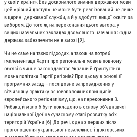
у своїй країні». Без досконалого знання державної мови
цей «рівний доступ» не може бути реалізований не лише
в царині державної служби, а й у здобутті вищої освіти за
вибором. До того ж, на переконання цього автора, у
вищих навчальних закладах двомовного навчання жодна
держава забезпечити не в змозі [9].
Чи не саме на таких підходах, а також на потребі
імплементації Хартії про регіональні мови в повному
обсязі в чинне законодавство України й ґрунтується
мовна політика Партії регіонів? При цьому в основі її
програмних засад – послідовне запровадження у
вітчизняну практику основоположних принципів
європейського регіоналізму, що, на переконання В.
Рибака, й мало б бути покладено в основу об'єднавчої
національної ідеї на сучасному етапі розвитку всіх
територій України [6]. До речі, одна з перших після
проголошення української незалежності докторських