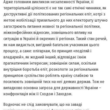
Адже головним викликом незалежності України, її
територіальній цілісності є не так самі етнічні чинники, як
деструктивні дії політизованих регіональних еліт, котрі з
метою мобілізації прихильного до них електорату штучно
загострюють питання мовної та регіональної політики,
міжконфесійних відносин, зовнішнього впливу на
ситуацію в Україні й окремих її регіонах. Такий стан речей,
як нам видається, вигідний багатьом учасникам цього
процесу, а саме: олігархам, бо принцип «поділяй і
владарюй», як жодний інший, відповідає їхнім
прагматичним інтересам; зовнішнім силам, оскільки
внутрішня боротьба еліт, розколоте за регіональним
принципом суспільство роблять країну слабкою та
посилюють зовнішній тиск на неї деяких держав. Тож не
випадково основна загроза для державності України –
конфронтація між її Сходом і Заходом.
Водночас не слід замовчувати, що на заваді