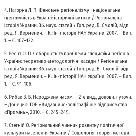
4. Нагорна Л. П. Феномен регіоналізму і національна
ідентичність в Україні: історичні витоки / Регіональна
історія України: Зб. наук. статей / Гол. ред. В. Смолій; відп.
ред. Я. Верменич. – К.: Ін-т історії НАН України, 2007. – Вип.
1. – С. 107–122.
5. Реєнт О. П. Соборність та проблеми специфіки регіонів
України: теоретико-методологічні засади / Регіональна
історія України: Зб. наук. статей / Гол. ред. В. Смолій; відп.
ред. Я. Верменич. – К.: Ін-т історії НАН України, 2007. – Вип.
1. – С. 91–106.
6. Рибак В. В. Народжена часом. – 2-е вид., доповн. і уточн.
– Донецьк: ТОВ «Видавничо-поліграфічне підприємство
«Промінь», 2010. – С. 245–249.
7. Стегній О. Регіональний чинник розвитку політичної
культури населення України / Соціологія: теорія, методи,