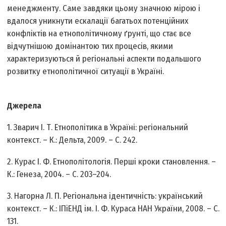
менеджменту. Саме завдяки цьому значною мірою і
вдалося уникнути ескалації багатьох потенційних
конфліктів на етнополітичному ґрунті, що стає все
відчутнішою домінантою тих процесів, якими
характеризуються й регіональні аспекти подальшого
розвитку етнополітичної ситуації в Україні.
Джерела
1. Зварич І. Т. Етнополітика в Україні: регіональний
контекст. – К.: Дельта, 2009. – С. 242.
2. Курас І. Ф. Етнополітологія. Перші кроки становлення. –
К.: Генеза, 2004. – С. 203–204.
3. Нагорна Л. П. Регіональна ідентичність: український
контекст. – К.: ІПіЕНД ім. І. Ф. Кураса НАН України, 2008. – С.
131.