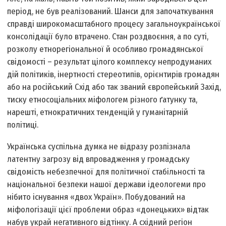
період, не був реалізований. Шанси для започаткування
справді широкомасштабного процесу загальноукраїнської
консолідації було втрачено. Стан роздвоєння, а по суті,
розколу етнорегіональної й особливо громадянської
свідомості – результат цілого комплексу непродуманих
дій політиків, інертності стереотипів, орієнтирів громадян
або на російський Схід або так званий європейський Захід,
тиску етносоціальних міфологем різного ґатунку та,
нарешті, етнократичних тенденцій у гуманітарній
політиці.
Українська суспільна думка не відразу розпізнала
латентну загрозу від впровадження у громадську
свідомість небезпечної для політичної стабільності та
національної безпеки нашої держави ідеологеми про
нібито існування «двох Україн». Побудований на
міфологізації цієї проблеми образ «донецьких» відтак
набув украй негативного відтінку. А східний регіон