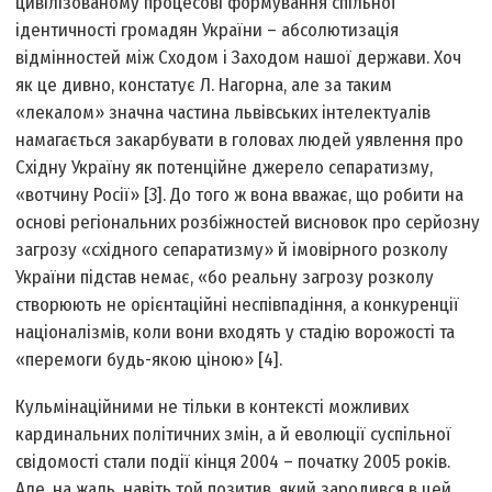
цивілізованому процесові формування спільної
ідентичності громадян України – абсолютизація
відмінностей між Сходом і Заходом нашої держави. Хоч
як це дивно, констатує Л. Нагорна, але за таким
«лекалом» значна частина львівських інтелектуалів
намагається закарбувати в головах людей уявлення про
Східну Україну як потенційне джерело сепаратизму,
«вотчину Росії» [3]. До того ж вона вважає, що робити на
основі регіональних розбіжностей висновок про серйозну
загрозу «східного сепаратизму» й імовірного розколу
України підстав немає, «бо реальну загрозу розколу
створюють не орієнтаційні неспівпадіння, а конкуренції
націоналізмів, коли вони входять у стадію ворожості та
«перемоги будь-якою ціною» [4].
Кульмінаційними не тільки в контексті можливих
кардинальних політичних змін, а й еволюції суспільної
свідомості стали події кінця 2004 – початку 2005 років.
Але, на жаль, навіть той позитив, який зародився в цей