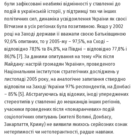
були зафіксовані неабиякі відмінності у ставленні до
подій в українській історії, у підтримці тих чи інших
політичних сил, динаміка усвідомлення України як своєї
Вітчизни в усіх регіонах була позитивною. Якщо у 2002
році на Заході держави її вважали своєю Батьківщиною
92,6% опитаних, то у 2005-му – 97,5%, на Сході –
відповідно 78,1% та 84,8%, на Півдні – відповідно 77,8% і
86,1% [7]. За даними опитування на тему «Рік після
Майдану: настрій громадян України», проведеного
Національним інститутом стратегічних досліджень у
листопаді 2005 року, на аналогічне запитання ствердно
відповіли на Заході України 97% респондентів, на Донбасі
– 85% [5]. Абстрагуючись від відомих, іноді упереджених
стереотипів у ставленні до мешканців інших регіонів,
учасники проведених після «помаранчевих» подій
соціологічних опитувань (жителі Волині, Донбасу,
Закарпаття, Криму) не виявили якихось серйозних ознак
нетерпимості чи нетолерантності, радше навпаки.