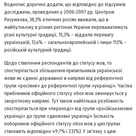
Водночас доречно додати, що відповідно до підсумків
досліджень, проведених у 2006-2007 рр. Центром
Разумкова, 38,3% етнічних росіян вважали, що в
майбутньому в різних регіонах України переважатимуть
різні культурні традиції, 15,3% – віддали перевагу
українській, 13,4% – загальноєвропейській і лише 11,1% –
російській культурній традиції.
Щодо ставлення респондентів до статусу мов, то
спостерігається збільшення прихильників української
мови як єдиної державної в напрямі від референтної
групи «росіяни» до референтної групи «українці». Частка
прибічників офіційного статусу обох мов зменшується у
зворотному напрямі. Тут також найбільша розбіжність
спостерігається при «переході» від групи «російськомовні
українці» до групи «двомовні українці» (кількість
поборників офіційного статусу обох мов у цих групах
становить відповідно 49,7% і 23,1%). У зв'язку з цим