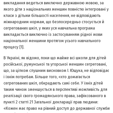
викладання ведеться виключно державною мовою, за
якого діти з національних меншин повністю інтегровані у
класи з дітьми більшості населення, не відповідають
міжнародним нормам, що безпосередньо стосується й
сегрегованих шкіл, у яких уся навчальна програма
викладається виключно із застосуванням рідної мови
національної меншини протягом усього навчального
процесу [1].
В Україні, як відомо, поки що майже всі школи для дітей
російської, румунської та угорської меншин сегреговані,
що, за цілком слушним висновком І. Ющука, не відповідає
і їхнім потребам. Більше того, «хто домагається
сегрегованих шкіл, обкрадають самі себе. У їхніх дітей
таким чином зменшується в перспективі можливість для
реалізації свого громадянського права, зафіксованого в
пункті 2 статті 21 Загальної декларації прав людини:
«Кожен має право на рівний доступ до державної служби