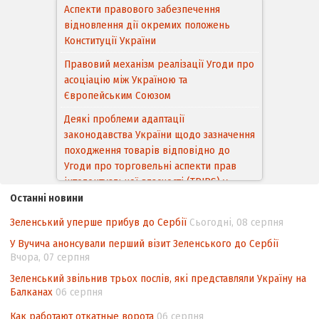
Аспекти правового забезпечення
відновлення дії окремих положень
Конституції України
Правовий механізм реалізації Угоди про
асоціацію між Україною та
Європейським Cоюзом
Деякі проблеми адаптації
законодавства України щодо зазначення
походження товарів відповідно до
Угоди про торговельні аспекти прав
інтелектуальної власності (TRIPS) у
контексті євроінтеграції
Останні новини
Аналіз виборчого законодавства щодо
Зеленський уперше прибув до Сербії
Сьогодні, 08 серпня
невизначеності механізму повторного
У Вучича анонсували перший візит Зеленського до Сербії
підрахунку голосів виборців
Вчора, 07 серпня
Інформаційна безпека суспільства
Зеленський звільнив трьох послів, які представляли Україну на
Балканах
06 серпня
Контент-аналіз відображення сенсу
національних інтересів у стратегічних
Как работают откатные ворота
06 серпня