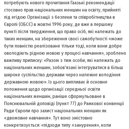
потребують нового прочитання Гаазькі рекомендації
стосовно прав національних меншин на освіту, прийняті
під егідою Організації з безпеки та співробітництва в
Європі (ОБСЄ) в жовтні 1996 року, де вже в першому
пункті після твердження, що право осіб, які належать до
таких меншин, на збереження своєї самобутності «може
бути повністю реалізоване тільки тоді, коли вони добре
оволодіють рідною мовою у процесі навчання», зроблено
важливу приписку: «Разом з тим особи, які належать до
національних меншин, зобов'язані інтегруватися в більш
широке суспільство держави через належне володіння
державною мовою». Із цього випливає й основне
положення щодо організації середньої освіти
національних меншин, раніше сформульоване в
Пояснювальній доповіді (пункт 77) до Рамкової конвенції
Ради Європи про захист національних меншин як
«двомовне навчання». Тут воно змістовно
конкретизується: «підходи типу «занурення», коли