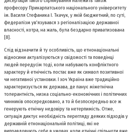
дисертацій такого спрямування належить також
професору Прикарпатського національного університету
ім. Василя Стефаника І. Ткачук, у якій бюджетний, по суті,
федералізм ув'язувався з регіоналізацією державної
власності, котра, на жаль, була бездарно приватизована
[8].
Слід відзначити й ту особливість, що етнонаціональні
відносини актуалізуються у свідомості та поведінці
людей передусім тоді, коли набувають конфліктного
характеру й етнічність постає вже як символ позитивної
чи негативної установки. І хоч Україна вже традиційно
характеризується як держава, де панує міжетнічна
толерантність, низка соціально-економічних і політичних
чинників опосередковано, а то й безпосередньо все ж
генерують етнічну недовіру та нетерпимість. Отже,
ситуація диктує необхідність перегляду деяких підходів у
державній етнонаціональній політиці, які не
виправдовують себе в умовах, коли етнічні спільноти вже