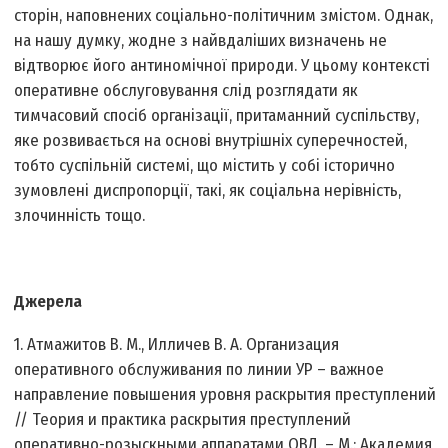
сторін, наповнених соціально-політичним змістом. Однак,
на нашу думку, жодне з найвдаліших визначень не
відтворює його антиномічної природи. У цьому контексті
оперативне обслуговування слід розглядати як
тимчасовий спосіб організації, притаманний суспільству,
яке розвивається на основі внутрішніх суперечностей,
тобто суспільній системі, що містить у собі історично
зумовлені диспропорції, такі, як соціальна нерівність,
злочинність тощо.
Джерела
1. Атмажитов В. М., Илличев В. А. Организация
оперативного обслуживания по линии УР – важное
направление повышения уровня раскрытия преступлений
// Теория и практика раскрытия преступлений
оперативно-розыскными аппаратами ОВД. – М.: Академия