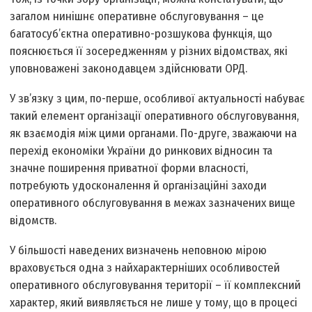
загалом нинішнє оперативне обслуговування – це
багатосуб’єктна оперативно-розшукова функція, що
пояснюється її зосередженням у різних відомствах, які
уповноважені законодавцем здійснювати ОРД.
У зв’язку з цим, по-перше, особливої актуальності набуває
такий елемент організації оперативного обслуговування,
як взаємодія між цими органами. По-друге, зважаючи на
перехід економіки України до ринкових відносин та
значне поширення приватної форми власності,
потребують удосконалення й організаційні заходи
оперативного обслуговування в межах зазначених вище
відомств.
У більшості наведених визначень неповною мірою
враховується одна з найхарактерніших особливостей
оперативного обслуговування території – її комплексний
характер, який виявляється не лише у тому, що в процесі