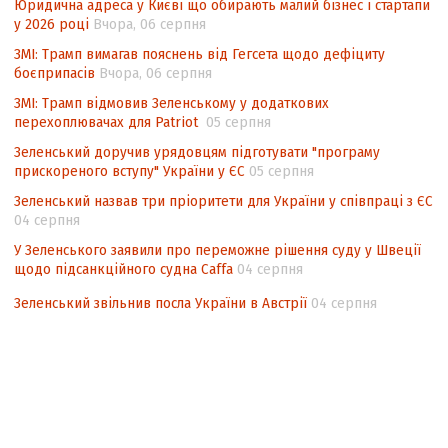
Юридична адреса у Києві що обирають малий бізнес і стартапи
національних інтересів у стратегічних
у 2026 році
Вчора, 06 серпня
нормативно-правових документах
ЗМІ: Трамп вимагав пояснень від Гегсета щодо дефіциту
боєприпасів
Вчора, 06 серпня
ЗМІ: Трамп відмовив Зеленському у додаткових
перехоплювачах для Patriot
05 серпня
Зеленський доручив урядовцям підготувати "програму
прискореного вступу" України у ЄС
05 серпня
Зеленський назвав три пріоритети для України у співпраці з ЄС
04 серпня
У Зеленського заявили про переможне рішення суду у Швеції
щодо підсанкційного судна Caffa
04 серпня
Зеленський звільнив посла України в Австрії
04 серпня