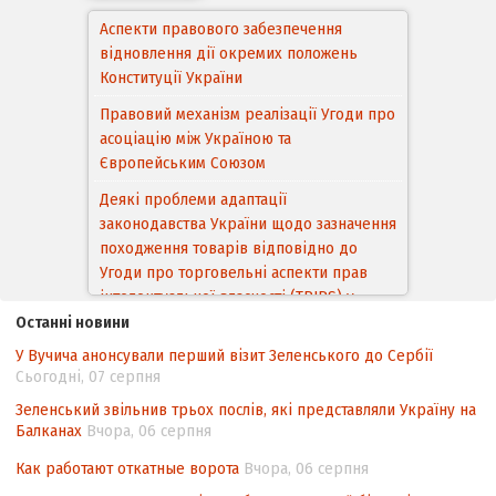
Аспекти правового забезпечення
відновлення дії окремих положень
Конституції України
Правовий механізм реалізації Угоди про
асоціацію між Україною та
Європейським Cоюзом
Деякі проблеми адаптації
законодавства України щодо зазначення
походження товарів відповідно до
Угоди про торговельні аспекти прав
інтелектуальної власності (TRIPS) у
контексті євроінтеграції
Останні новини
У Вучича анонсували перший візит Зеленського до Сербії
Аналіз виборчого законодавства щодо
Сьогодні, 07 серпня
невизначеності механізму повторного
підрахунку голосів виборців
Зеленський звільнив трьох послів, які представляли Україну на
Балканах
Вчора, 06 серпня
Інформаційна безпека суспільства
Как работают откатные ворота
Вчора, 06 серпня
Контент-аналіз відображення сенсу