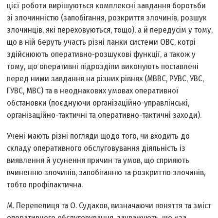
цієї роботи вирішуються комплексні завдання боротьби
зі злочинністю (запобігання, розкриття злочинів, розшук
злочинців, які переховуються, тощо), а й передусім у тому,
що в ній беруть участь різні ланки системи ОВС, котрі
здійснюють оперативно-розшукові функції, а також у
тому, що оперативні підрозділи виконують поставлені
перед ними завдання на різних рівнях (МВВС, РУВС, УВС,
ГУВС, МВС) та в неоднакових умовах оперативної
обстановки (поєднуючи організаційно-управлінські,
організаційно-тактичні та оперативно-тактичні заходи).
Учені мають різні погляди щодо того, чи входить до
складу оперативного обслуговування діяльність із
виявлення й усунення причин та умов, що сприяють
вчиненню злочинів, запобіганню та розкриттю злочинів,
тобто профілактична.
М. Перепелиця та О. Судаков, визначаючи поняття та зміст
оперативного обслуговування, зауважують, що «за