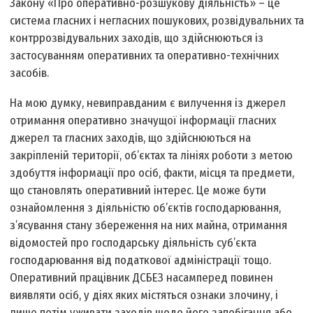
Закону «Про оперативно-розшукову діяльність» – це
система гласних і негласних пошукових, розвідувальних та
контррозвідувальних заходів, що здійснюються із
застосуванням оперативних та оперативно-технічних
засобів.
На мою думку, невиправданим є вилучення із джерел
отримання оперативно значущої інформації гласних
джерел та гласних заходів, що здійснюються на
закріпленій території, об’єктах та лініях роботи з метою
здобуття інформації про осіб, факти, місця та предмети,
що становлять оперативний інтерес. Це може бути
ознайомлення з діяльністю об’єктів господарювання,
з’ясування стану збереження на них майна, отримання
відомостей про господарську діяльність суб’єкта
господарювання від податкової адміністрації тощо.
Оперативний працівник ДСБЕЗ насамперед повинен
виявляти осіб, у діях яких містяться ознаки злочину, і
лише потім уживати заходів щодо його запобігання або