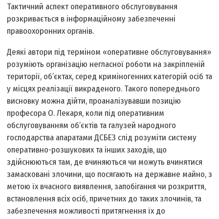
Тактичний аспект оперативного обслуговування
розкривається в інформаційному забезпеченні
правоохоронних органів.
Деякі автори під терміном «оперативне обслуговування»
розуміють організацію негласної роботи на закріпленій
території, об’єктах, серед криміногенних категорій осіб та
у місцях реалізації викраденого. Такого попереднього
висновку можна дійти, проаналізувавши позицію
професора О. Лекаря, коли під оперативним
обслуговуванням об’єктів та галузей народного
господарства апаратами ДСБЕЗ слід розуміти систему
оперативно-розшукових та інших заходів, що
здійснюються там, де вчиняються чи можуть вчинятися
замасковані злочини, що посягають на державне майно, з
метою їх вчасного виявлення, запобігання чи розкриття,
встановлення всіх осіб, причетних до таких злочинів, та
забезпечення можливості притягнення їх до