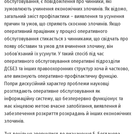
обслуговування, є повідомлення про чинники, які
зумовлюють учинення економічних злочинів. Як відомо,
загальний зміст профілактики – виявлення та усунення
причин та умов, що сприяють скоєнню злочинів. Якщо
оперативний працівник у процесі оперативного
обслуговування стикається з чинниками, що свідчать про
появу обставин та умов для вчинення злочину, він
зобов’язаний їх усунути. У такий спосіб під час
оперативного обслуговування оперативні підрозділи
ДСБЕЗ та інших правоохоронних структур хоча й частково,
але виконують оперативно-профілактичну функцію.
Попри дискусійний характер проблеми науковці
розглядають оперативне обслуговування як
інформаційну систему, що безперервно функціонує та
має кінцевою метою вчасне запобігання, виявлення й
забезпечення розкриття розкрадань й інших економічних
злочинів.
Тут доцільно звернутися до визначення Б. Богданова,