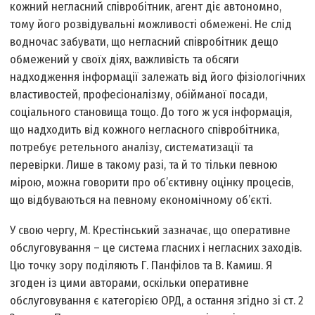
кожний негласний співробітник, агент діє автономно,
тому його розвідувальні можливості обмежені. Не слід
водночас забувати, що негласний співробітник дещо
обмежений у своїх діях, важливість та обсяги
надходження інформації залежать від його фізіологічних
властивостей, професіоналізму, обійманої посади,
соціального становища тощо. До того ж уся інформація,
що надходить від кожного негласного співробітника,
потребує ретельного аналізу, систематизації та
перевірки. Лише в такому разі, та й то тільки певною
мірою, можна говорити про об’єктивну оцінку процесів,
що відбуваються на певному економічному об’єкті.
У свою чергу, М. Крестінський зазначає, що оперативне
обслуговування – це система гласних і негласних заходів.
Цю точку зору поділяють Г. Панфілов та В. Камиш. Я
згоден із цими авторами, оскільки оперативне
обслуговування є категорією ОРД, а остання згідно зі ст. 2