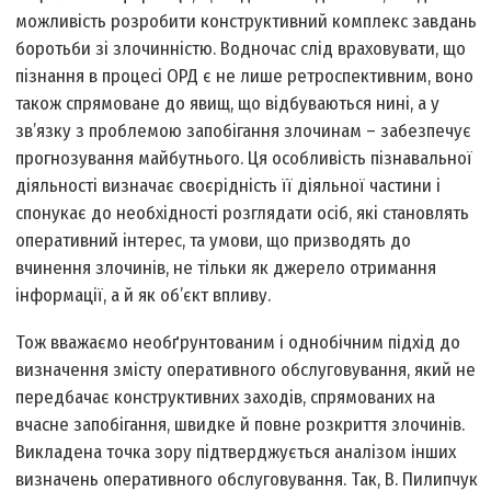
можливість розробити конструктивний комплекс завдань
боротьби зі злочинністю. Водночас слід враховувати, що
пізнання в процесі ОРД є не лише ретроспективним, воно
також спрямоване до явищ, що відбуваються нині, а у
зв’язку з проблемою запобігання злочинам – забезпечує
прогнозування майбутнього. Ця особливість пізнавальної
діяльності визначає своєрідність її діяльної частини і
спонукає до необхідності розглядати осіб, які становлять
оперативний інтерес, та умови, що призводять до
вчинення злочинів, не тільки як джерело отримання
інформації, а й як об’єкт впливу.
Тож вважаємо необґрунтованим і однобічним підхід до
визначення змісту оперативного обслуговування, який не
передбачає конструктивних заходів, спрямованих на
вчасне запобігання, швидке й повне розкриття злочинів.
Викладена точка зору підтверджується аналізом інших
визначень оперативного обслуговування. Так, В. Пилипчук