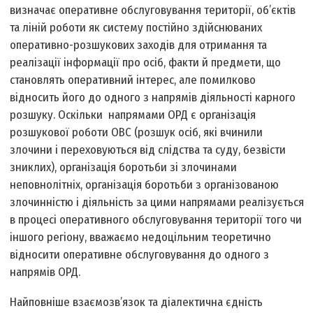
визначає оперативне обслуговування території, об’єктів
та ліній роботи як систему постійно здійснюваних
оперативно-розшукових заходів для отримання та
реалізації інформації про осіб, факти й предмети, що
становлять оперативний інтерес, але помилково
відносить його до одного з напрямів діяльності карного
розшуку. Оскільки напрямами ОРД є організація
розшукової роботи ОВС (розшук осіб, які вчинили
злочини і переховуються від слідства та суду, безвісти
зниклих), організація боротьби зі злочинами
неповнолітніх, організація боротьби з організованою
злочинністю і діяльність за цими напрямами реалізується
в процесі оперативного обслуговування території того чи
іншого регіону, вважаємо недоцільним теоретично
відносити оперативне обслуговування до одного з
напрямів ОРД.
Найповніше взаємозв’язок та діалектична єдність