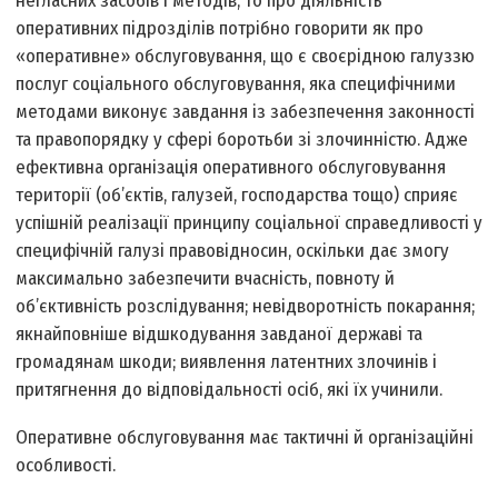
негласних засобів і методів, то про діяльність
оперативних підрозділів потрібно говорити як про
«оперативне» обслуговування, що є своєрідною галуззю
послуг соціального обслуговування, яка специфічними
методами виконує завдання із забезпечення законності
та правопорядку у сфері боротьби зі злочинністю. Адже
ефективна організація оперативного обслуговування
території (об’єктів, галузей, господарства тощо) сприяє
успішній реалізації принципу соціальної справедливості у
специфічній галузі правовідносин, оскільки дає змогу
максимально забезпечити вчасність, повноту й
об’єктивність розслідування; невідворотність покарання;
якнайповніше відшкодування завданої державі та
громадянам шкоди; виявлення латентних злочинів і
притягнення до відповідальності осіб, які їх учинили.
Оперативне обслуговування має тактичні й організаційні
особливості.