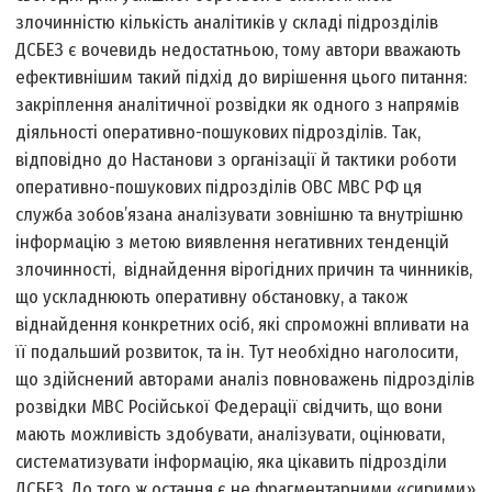
злочинністю кількість аналітиків у складі підрозділів
ДСБЕЗ є вочевидь недостатньою, тому автори вважають
ефективнішим такий підхід до вирішення цього питання:
закріплення аналітичної розвідки як одного з напрямів
діяльності оперативно-пошукових підрозділів. Так,
відповідно до Настанови з організації й тактики роботи
оперативно-пошукових підрозділів ОВС МВС РФ ця
служба зобов’язана аналізувати зовнішню та внутрішню
інформацію з метою виявлення негативних тенденцій
злочинності, віднайдення вірогідних причин та чинників,
що ускладнюють оперативну обстановку, а також
віднайдення конкретних осіб, які спроможні впливати на
її подальший розвиток, та ін. Тут необхідно наголосити,
що здійснений авторами аналіз повноважень підрозділів
розвідки МВС Російської Федерації свідчить, що вони
мають можливість здобувати, аналізувати, оцінювати,
систематизувати інформацію, яка цікавить підрозділи
ДСБЕЗ. До того ж остання є не фрагментарними «сирими»