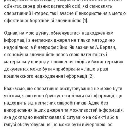
об’єктах, серед різних категорій осіб, які становлять
оперативний інтерес, так і вчасне її використання з метою
ефективної боротьби зі злочинністю [1].
Однак, на мою думку, обмежуватися надходженням
інформації з негласних джерел не тільки методично
недоцільно, а й непрофесійно. Як зазначає А. Берлач,
економічна злочинність через свою латентність і
матеріальну природу залишення слідів у бухгалтерських
документах може бути «приборкана» лише в разі
комплексного надходження інформації [2].
Вважаємо, що оперативне обслуговування не може бути
якісним, якщо воно ґрунтується тільки на інформації, що
надходить від негласних співробітників. Адже без
використання інших джерел та можливостей інформація,
яка докладно висвітлювала б ситуацію на об’єкті або в
галузі обслуговування, не може бути вичерпною, бо