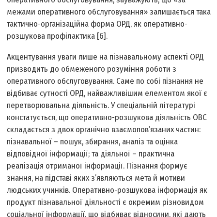
межами оперативного обслуговування» залишається така
тактично-організаційна форма ОРД, як оперативно-
розшукова профілактика [6].
Акцентування уваги лише на пізнавальному аспекті ОРД
призводить до обмеженого розуміння роботи з
оперативного обслуговування. Саме по собі пізнання не
відбиває сутності ОРД, найважливішим елементом якої є
перетворювальна діяльність. У спеціальній літературі
констатується, що оперативно-розшукова діяльність ОВС
складається з двох органічно взаємопов’язаних частин:
пізнавальної – пошук, збирання, аналіз та оцінка
відповідної інформації; та діяльної – практична
реалізація отриманої інформації. Пізнання формує
знання, на підставі яких з’являються мета й мотиви
людських учинків. Оперативно-розшукова інформація як
продукт пізнавальної діяльності є окремим різновидом
соціальної інформації, що відбиває відносини, які дають