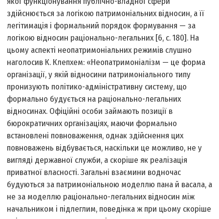
якої функціонування публічно-владної сфери
здійснюється за логікою патримоніальних відносин, а її
легітимація і формальний порядок формування — за
логікою відносин раціонально-легальних [6, с. 180]. На
цьому аспекті неопатримоніальних режимів слушно
наголосив К. Клепхем: «Неопатримоніалізм — це форма
організації, у якій відносини патримоніального типу
пронизують політико-адміністративну систему, що
формально будується на раціонально-легальних
відносинах. Офіційні особи займають позиції в
бюрократичних організаціях, маючи формально
встановлені повноваження, однак здійснення цих
повноважень відбувається, наскільки це можливо, не у
вигляді державної служби, а скоріше як реалізація
приватної власності. Загальні взаємини водночас
будуються за патримоніальною моделлю пана й васала, а
не за моделлю раціонально-легальних відносин між
начальником і підлеглим, поведінка ж при цьому скоріше