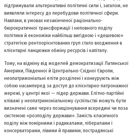
підтримували альтернативні політичні сили і, загалом, не
виявляли інтересу до перебудови політичної сфери.
Навпаки, в умовах незакінченої раціонально-
бюрократичної трансформації і неповного поділу
політики й економіки найбільш вигідною і «дешевою»
стратегією рентоорієнтованих груп стало входження в
клієнтарні ланцюжки обміну ресурсів і капіталу.
Тому, на відміну від моделей демократизації Латинської
Америки, Південної й Центрально-Східної Європи,
неопатримоніальні еліти розділені і конкурують між
собою насамперед за доступ до клієнтарно-патронажної
мережі, у центрі якої — лідер держави. Елітно-партійні
кліважі у неопатримоніальному суспільстві можуть бути
визначені саме через позиціонування всередині чи поза
системою «розподілу держави». Замість класичного
поділу між помірними і радикалами, лібералами і
консерваторами, лівими й правими, пострадянські