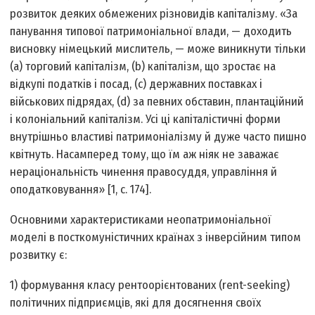
розвиток деяких обмежених різновидів капіталізму. «За
панування типової патримоніальної влади, — доходить
висновку німецький мислитель, — може виникнути тільки
(а) торговий капіталізм, (b) капіталізм, що зростає на
відкупі податків і посад, (с) державних поставках і
військових підрядах, (d) за певних обставин, плантаційний
і колоніальний капіталізм. Усі ці капіталістичні форми
внутрішньо властиві патримоніалізму й дуже часто пишно
квітнуть. Насамперед тому, що їм аж ніяк не заважає
нераціональність чинення правосуддя, управління й
оподатковування» [1, с. 174].
Основними характеристиками неопатримоніальної
моделі в посткомуністичних країнах з інверсійним типом
розвитку є:
1) формування класу рентоорієнтованих (rent-seeking)
політичних підприємців, які для досягнення своїх