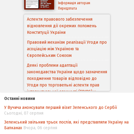
Інформація авторам
Передплата
Аспекти правового забезпечення
відновлення дії окремих положень
Конституції України
Правовий механізм реалізації Угоди про
асоціацію між Україною та
Європейським Cоюзом
Деякі проблеми адаптації
законодавства України щодо зазначення
походження товарів відповідно до
Угоди про торговельні аспекти прав
інтелектуальної власності (TRIPS) у
контексті євроінтеграції
Останні новини
У Вучича анонсували перший візит Зеленського до Сербії
Аналіз виборчого законодавства щодо
Сьогодні, 07 серпня
невизначеності механізму повторного
підрахунку голосів виборців
Зеленський звільнив трьох послів, які представляли Україну на
Балканах
Вчора, 06 серпня
Інформаційна безпека суспільства