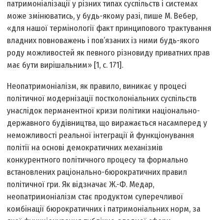
патримоніалізації у різних типах суспільств і системах
може змінюватись, у будь-якому разі, пише М. Вебер,
«для нашої термінології факт принципового трактування
владних повноважень і пов’язаних із ними будь-якого
роду можливостей як певного різновиду приватних прав
має бути вирішальним» [1, с. 171].
Неопатримоніалізм, як правило, виникає у процесі
політичної модернізації постколоніальних суспільств
унаслідок перманентної кризи політики національно-
державного будівництва, що виражається насамперед у
неможливості реальної інтеграції й функціонування
політії на основі демократичних механізмів
конкурентного політичного процесу та формально
встановлених раціонально-бюрократичних правил
політичної гри. Як відзначає Ж.-Ф. Медар,
неопатримоніалізм стає продуктом суперечливої
комбінації бюрократичних і патримоніальних норм, за