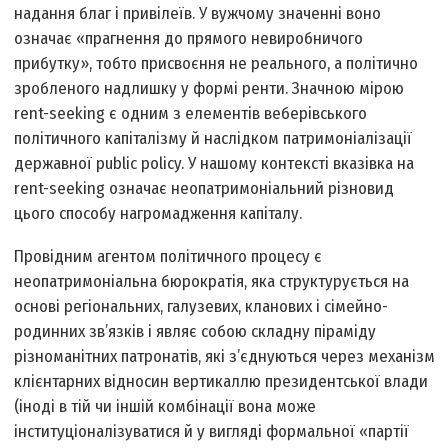
надання благ і привілеїв. У вужчому значенні воно
означає «прагнення до прямого невиробничого
прибутку», тобто присвоєння не реального, а політично
зробленого надлишку у формі ренти. Значною мірою
rent-seeking є одним з елементів веберівського
політичного капіталізму й наслідком патримоніалізації
державної public policy. У нашому контексті вказівка на
rent-seeking означає неопатримоніальний різновид
цього способу нагромадження капіталу.
Провідним агентом політичного процесу є
неопатримоніальна бюрократія, яка структурується на
основі регіональних, галузевих, кланових і сімейно-
родинних зв’язків і являє собою складну піраміду
різноманітних патронатів, які з’єднуються через механізм
клієнтарних відносин вертикаллю президентської влади
(іноді в тій чи іншій комбінації вона може
інституціоналізуватися й у вигляді формальної «партії