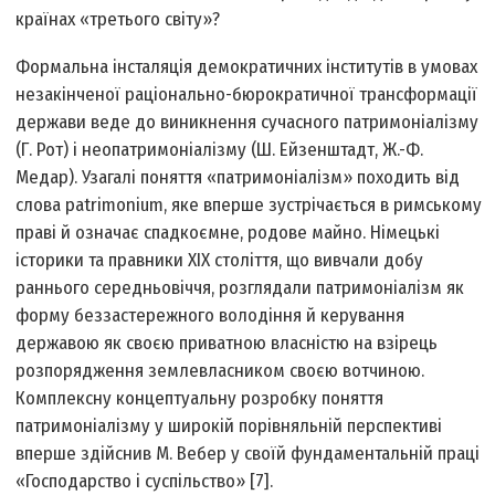
країнах «третього світу»?
Формальна інсталяція демократичних інститутів в умовах
незакінченої раціонально-бюрократичної трансформації
держави веде до виникнення сучасного патримоніалізму
(Г. Рот) і неопатримоніалізму (Ш. Ейзенштадт, Ж.-Ф.
Медар). Узагалі поняття «патримоніалізм» походить від
слова patrimonium, яке вперше зустрічається в римському
праві й означає спадкоємне, родове майно. Німецькі
історики та правники XIX століття, що вивчали добу
раннього середньовіччя, розглядали патримоніалізм як
форму беззастережного володіння й керування
державою як своєю приватною власністю на взірець
розпорядження землевласником своєю вотчиною.
Комплексну концептуальну розробку поняття
патримоніалізму у широкій порівняльній перспективі
вперше здійснив М. Вебер у своїй фундаментальній праці
«Господарство і суспільство» [7].