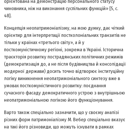
орієнтована на демонстрацію персонального статусу
чиновника, ніж на виконання суспільних функцій» [5, с.
48].
Концепція неопатримоніалізму, на мою думку, дає чіткий
орієнтир для інтерпретації постколоніальних транзитів не
тільки у країнах «третього світу», а й у
посткомуністичному регіоні, зокрема в Україні. Історична
траєкторія розвитку пострадянських політичних режимів
(демократизація до, а не після будівництва й консолідації
модерної держави) досить точно відтворює інституційну
логіку виникнення неопатримоніального синтезу вже в
умовах посткомуністичного розвитку: поєднання
сучасного фасаду демократичного устрою з внутрішньою
неопатримоніальною логікою його функціонування.
Варто також спеціально зазначити, що у своєму аналізі
різних форм патримоніалізму М. Вебер спеціально вказує
на такі його різновиди, що можуть існувати в рамках