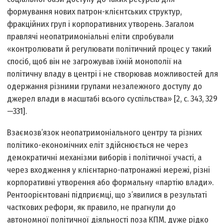
формування нових патрон-клієнтських структур,
фракційних груп і корпоративних утворень. Загалом
правлячі неопатримоніальні еліти спробували
«контролювати й регулювати політичний процес у такий
спосіб, щоб він не загрожував їхній монополії на
політичну владу в центрі і не створював можливостей для
одержання різними групами незалежного доступу до
джерел влади в масштабі всього суспільства» [2, с. 343, 329
—331].
Взаємозв’язок неопатримоніального центру та різних
політико-економічних еліт здійснюється не через
демократичні механізми виборів і політичної участі, а
через входження у клієнтарно-патронажні мережі, різні
корпоративні утворення або формальну «партію влади».
Рентоорієнтовані підприємці, що з’явилися в результаті
часткових реформ, як правило, не прагнули до
автономної політичної діяльності поза КПМ, дуже рідко