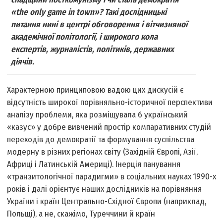
«the only game in town»? Такі дослідницькі
питання нині в центрі обговорення і вітчизняної
академічної політології, і широкого кола
експертів, журналістів, політиків, державних
діячів.
Характерною принциповою вадою цих дискусій є
відсутність широкої порівняльно-історичної перспективи
аналізу проблеми, яка розміщувала б український
«казус» у добре вивчений простір компаративних студій
переходів до демократії та формування суспільства
модерну в різних регіонах світу (Західній Європі, Азії,
Африці і Латинській Америці). Інерція панування
«транзитологічної парадигми» в соціальних науках 1990-х
років і далі орієнтує наших дослідників на порівняння
України і країн Центрально-Східної Європи (наприклад,
Польщі), а не, скажімо, Туреччини й країн