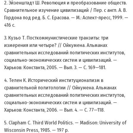
2. Эйзенштадт Ш. Революция и преобразование обществ.
Сравнительное изучение цивилизаций / Пер. с англ. А. В.
Гордона под ред. Б. С. Ерасова. — М.: Аспект-пресс, 1999. —
416 с.
3. Кузьо Т. Посткоммунистические транзиты: три
измерения или четыре? // Ойкумена. Альманах
сравнительных исследований политических институтов,
социально-экономических систем и цивилизаций. —
Харьков: Константа, 2005. — Вып. 3. — С. 169—181.
4. Телен К. Исторический институционализм в
сравнительной политологии // Ойкумена. Альманах
сравнительных исследований политических институтов,
социально-экономических систем и цивилизаций. —
Харьков: Константа, 2006. — Вып. 4. — С. 77—118.
5. Clapham С. Third World Politics. — Madison: University of
Wisconsin Press, 1985. — 197 p.