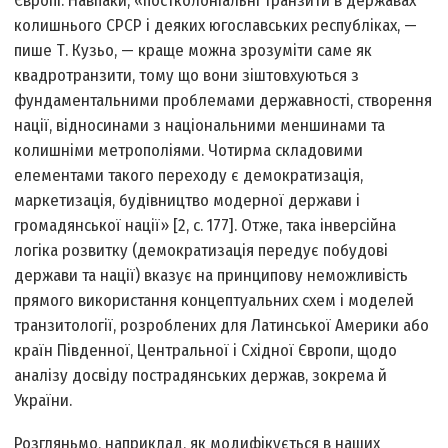
Європі. Навпаки, «постколоніальні транзити в державах
колишнього СРСР і деяких югославських республіках, —
пише Т. Кузьо, — краще можна зрозуміти саме як
квадротранзити, тому що вони зіштовхуються з
фундаментальними проблемами державності, створення
нації, відносинами з національними меншинами та
колишніми метрополіями. Чотирма складовими
елементами такого переходу є демократизація,
маркетизація, будівництво модерної держави і
громадянської нації» [2, с. 177]. Отже, така інверсійна
логіка розвитку (демократизація передує побудові
держави та нації) вказує на принципову неможливість
прямого використання концептуальних схем і моделей
транзитології, розроблених для Латинської Америки або
країн Південної, Центральної і Східної Європи, щодо
аналізу досвіду пострадянських держав, зокрема й
України.
Розгляньмо, наприклад, як модифікується в наших