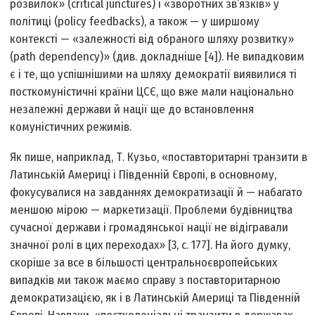
розвилок» (critical junctures) і «зворотних зв’язків» у
політиці (policy feedbacks), а також — у ширшому
контексті — «залежності від обраного шляху розвитку»
(path dependency)» (див. докладніше [4]). Не випадковим
є і те, що успішнішими на шляху демократії виявилися ті
посткомуністичні країни ЦСЄ, що вже мали національно
незалежні держави й нації ще до встановлення
комуністичних режимів.
Як пише, наприклад, Т. Кузьо, «поставторитарні транзити в
Латинській Америці і Південній Європі, в основному,
фокусувалися на завданнях демократизації й — набагато
меншою мірою — маркетизації. Проблеми будівництва
сучасної держави і громадянської нації не відігравали
значної ролі в цих переходах» [3, с. 177]. На його думку,
скоріше за все в більшості центральноєвропейських
випадків ми також маємо справу з поставторитарною
демократизацією, як і в Латинській Америці та Південній