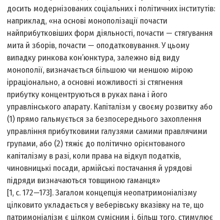
досить модернізованих соціальних і політичних інститутів:
наприклад, «на основі монополізації почасти
найприбутковіших форм діяльності, почасти — стягування
мита й зборів, почасти — оподатковування. У цьому
випадку ринкова кон’юнктура, залежно від виду
монополії, визначається більшою чи меншою мірою
ірраціонально, а основні можливості зі стягнення
прибутку концентруються в руках пана і його
управлінського апарату. Капіталізм у своєму розвитку або
(1) прямо гальмується за безпосереднього захоплення
управління прибутковими галузями самими правлячими
групами, або (2) тяжіє до політично орієнтованого
капіталізму в разі, коли права на відкуп податків,
чиновницькі посади, армійські постачання й урядові
підряди визначаються товщиною гаманця»
[1, с. 172—173]. Загалом концепція неопатримоніалізму
цілковито укладається у веберівську вказівку на те, що
патримоніалізм є цілком сумісним і, більш того, стимулює