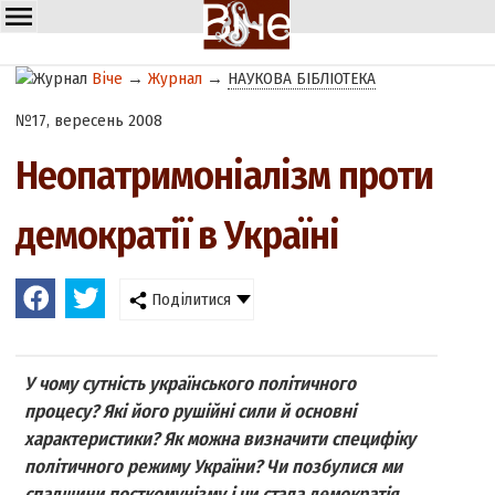
Віче
→
Журнал
→
НАУКОВА БІБЛІОТЕКА
№17, вересень 2008
Неопатримоніалізм проти
демократії в Україні
Поділитися
У чому сутність українського політичного
процесу? Які його рушійні сили й основні
характеристики? Як можна визначити специфіку
політичного режиму України? Чи позбулися ми
спадщини посткомунізму і чи стала демократія