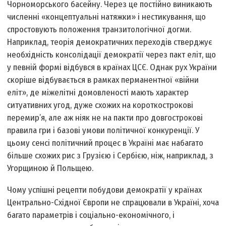
Чорноморського басейну. Через це постійно виникають
численні «концептуальні натяжки» і нестикування, що
спростовують положення транзитологічної догми.
Наприклад, теорія демократичних переходів стверджує
необхідність консолідації демократії через пакт еліт, що
у певній формі відбувся в країнах ЦСЄ. Однак рух України
скоріше відбувається в рамках перманентної «війни
еліт», де міжелітні домовленості мають характер
ситуативних угод, дуже схожих на короткострокові
перемир’я, але аж ніяк не на пакти про довгострокові
правила гри і базові умови політичної конкуренції. У
цьому сенсі політичний процес в Україні має набагато
більше схожих рис з Грузією і Сербією, ніж, наприклад, з
Угорщиною й Польщею.
Чому успішні рецепти побудови демократії у країнах
Центрально-Східної Європи не спрацювали в Україні, хоча
багато параметрів і соціально-економічного, і