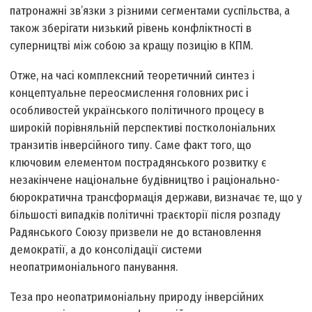
патронажні зв’язки з різними сегментами суспільства, а
також зберігати низький рівень конфліктності в
суперництві між собою за кращу позицію в КПМ.
Отже, на часі комплексний теоретичний синтез і
концептуальне переосмислення головних рис і
особливостей українського політичного процесу в
широкій порівняльній перспективі постколоніальних
транзитів інверсійного типу. Саме факт того, що
ключовим елементом пострадянського розвитку є
незакінчене національне будівництво і раціонально-
бюрократична трансформація держави, визначає те, що у
більшості випадків політичні траєкторії після розпаду
Радянського Союзу призвели не до встановлення
демократії, а до консолідації системи
неопатримоніального панування.
Теза про неопатримоніальну природу інверсійних