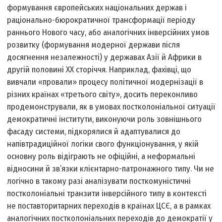
формування європейських національних держав і
раціонально-бюрократичної трансформації періоду
раннього Нового часу, або аналогічних інверсійних умов
розвитку (формування модерної держави після
досягнення незалежності) у державах Азії й Африки в
другій половині ХХ сторіччя. Наприклад, фахівці, що
вивчали «провали» процесу політичної модернізації в
різних країнах «третього світу», досить переконливо
продемонстрували, як в умовах постколоніальної ситуації
демократичні інститути, виконуючи роль зовнішнього
фасаду системи, підкорялися й адаптувалися до
напівтрадиційної логіки свого функціонування, у якій
основну роль відіграють не офіційні, а неформальні
відносини й зв’язки клієнтарно-патронажного типу. Чи не
логічно в такому разі аналізувати посткомуністичні
постколоніальні транзити інверсійного типу в контексті
не поставторитарних переходів в країнах ЦСЄ, а в рамках
аналогічних постколоніальних переходів до демократії у