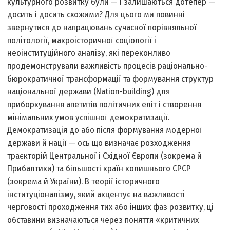
культурного розвитку були — і залишаються дотепер —
досить і досить схожими? Для цього ми повинні
звернутися до напрацювань сучасної порівняльної
політології, макроісторичної соціології і
неоінституційного аналізу, які переконливо
продемонстрували важливість процесів раціонально-
бюрократичної трансформації та формування структур
національної держави (Nation-building) для
приборкування апетитів політичних еліт і створення
мінімальних умов успішної демократизації.
Демократизація до або після формування модерної
держави й нації — ось що визначає розходження
траєкторій Центральної і Східної Європи (зокрема й
Прибалтики) та більшості країн колишнього СРСР
(зокрема й України). В теорії історичного
інституціоналізму, який акцентує на важливості
черговості проходження тих або інших фаз розвитку, ці
обставини визначаються через поняття «критичних