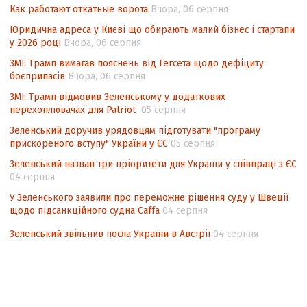
Как работают откатные ворота
Вчора, 06 серпня
Контент-аналіз відображення сенсу
Юридична адреса у Києві що обирають малий бізнес і стартапи
національних інтересів у стратегічних
у 2026 році
Вчора, 06 серпня
нормативно-правових документах
ЗМІ: Трамп вимагав пояснень від Гегсета щодо дефіциту
боєприпасів
Вчора, 06 серпня
ЗМІ: Трамп відмовив Зеленському у додаткових
перехоплювачах для Patriot
05 серпня
Зеленський доручив урядовцям підготувати "програму
прискореного вступу" України у ЄС
05 серпня
Зеленський назвав три пріоритети для України у співпраці з ЄС
04 серпня
У Зеленського заявили про переможне рішення суду у Швеції
щодо підсанкційного судна Caffa
04 серпня
Зеленський звільнив посла України в Австрії
04 серпня