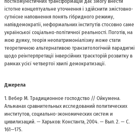
посткомуністичних трансформацій дає змогу внести
істотне концептуальне уточнення і здійснити змістовно-
сутнісне наповнення понять гібридного режиму,
напівдемократії, неформальних інститутів стосовно саме
української соціально-політичної реальності. Поготів, на
мою думку, теорія неопатримоніалізму може стати
теоретичною альтернативою транзитологічній парадигмі
щодо реінтерпретації інверсійних траєкторій розвитку в
рамках усієї четвертої хвилі демократизації.
Джерела
1. Вебер М. Традиционное господство // Ойкумена.
Альманах сравнительных исследований политических
институтов, социально-экономических систем и
цивилизаций. — Харьков: Константа, 2004. — Вып. 2. — С.
161—175.