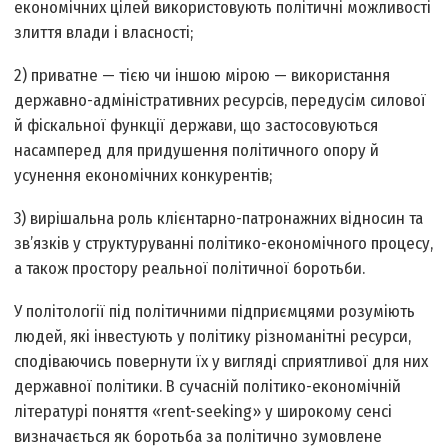
економічних цілей використовують політичні можливості
злиття влади і власності;
2) приватне — тією чи іншою мірою — використання
державно-адміністративних ресурсів, передусім силової
й фіскальної функції держави, що застосовуються
насамперед для придушення політичного опору й
усунення економічних конкурентів;
3) вирішальна роль клієнтарно-патронажних відносин та
зв’язків у структуруванні політико-економічного процесу,
а також простору реальної політичної боротьби.
У політології під політичними підприємцями розуміють
людей, які інвестують у політику різноманітні ресурси,
сподіваючись повернути їх у вигляді сприятливої для них
державної політики. В сучасній політико-економічній
літературі поняття «rent-seeking» у широкому сенсі
визначається як боротьба за політично зумовлене