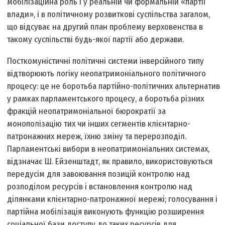
мобілізаційна роль і у реальній чи формальній «партії
влади», і в політичному розвиткові суспільства загалом,
що відсуває на другий план проблему верховенства в
такому суспільстві будь-якої партії або держави.
Посткомуністичні політичні системи інверсійного типу
відтворюють логіку неопатримоніального політичного
процесу: це не боротьба партійно-політичних альтернатив
у рамках парламентського процесу, а боротьба різних
фракцій неопатримоніальної бюрократії за
монополізацію тих чи інших сегментів клієнтарно-
патронажних мереж, їхню зміну та перерозподіл.
Парламентські вибори в неопатримоніальних системах,
відзначає Ш. Ейзенштадт, як правило, використовуються
передусім для завоювання позицій контролю над
розподілом ресурсів і встановлення контролю над
ділянками клієнтарно-патронажної мережі; голосування і
партійна мобілізація виконують функцію розширення
соціальної бази доступу до таких ресурсів для