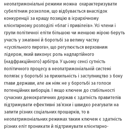
неопатримоніальні режими можна охарактеризувати
субелітним розколом, що відбувається внаслідок
конкуренції за кращу позицію в ієрархічному
клієнтарному розподілі «благ і привілеїв». Усі члени і
групи політичної еліти більшою чи меншою мірою беруть
участь у змаганні й боротьбі за велику частку
«суспільного пирога», що регулюється верховним
лідером, який виконує роль надпартійного
(надфракційного) арбітра. У цьому сенсі сутність
політичного процесу в неопатримоніальній системі
полягає у боротьбі за прихильність і заступництво з боку
глави держави, але аж ніяк не у боротьбі за голоси
потенційних виборців. І якщо ключем до стабільності
сучасних демократичних держав є здатність правителів
підтримувати ефективні зв’язки і швидко реагувати на
запити різних соціальних прошарків, то в
неопатримоніальних режимах таким ключем є здатність
різних еліт проникати й підтримувати клієнтарно-