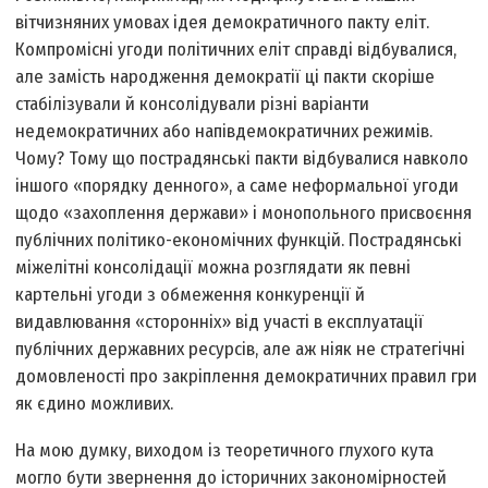
вітчизняних умовах ідея демократичного пакту еліт.
Компромісні угоди політичних еліт справді відбувалися,
але замість народження демократії ці пакти скоріше
стабілізували й консолідували різні варіанти
недемократичних або напівдемократичних режимів.
Чому? Тому що пострадянські пакти відбувалися навколо
іншого «порядку денного», а саме неформальної угоди
щодо «захоплення держави» і монопольного присвоєння
публічних політико-економічних функцій. Пострадянські
міжелітні консолідації можна розглядати як певні
картельні угоди з обмеження конкуренції й
видавлювання «сторонніх» від участі в експлуатації
публічних державних ресурсів, але аж ніяк не стратегічні
домовленості про закріплення демократичних правил гри
як єдино можливих.
На мою думку, виходом із теоретичного глухого кута
могло бути звернення до історичних закономірностей