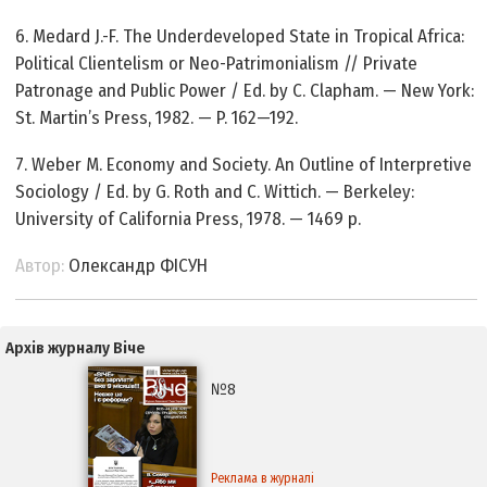
6. Medard J.-F. The Underdeveloped State in Tropical Africa:
Political Clientelism or Neo-Patrimonialism // Private
Patronage and Public Power / Ed. by C. Clapham. — New York:
St. Martin’s Press, 1982. — P. 162—192.
7. Weber M. Economy and Society. An Outline of Interpretive
Sociology / Ed. by G. Roth and C. Wittich. — Berkeley:
University of California Press, 1978. — 1469 p.
Автор:
Олександр ФІСУН
Архів журналу Віче
№8
Реклама в журналі