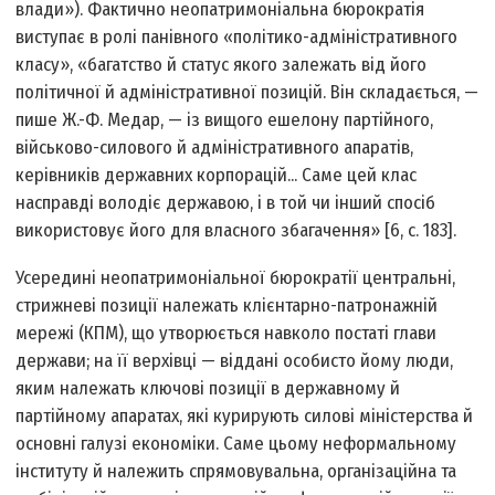
влади»). Фактично неопатримоніальна бюрократія
виступає в ролі панівного «політико-адміністративного
класу», «багатство й статус якого залежать від його
політичної й адміністративної позицій. Він складається, —
пише Ж.-Ф. Медар, — із вищого ешелону партійного,
військово-силового й адміністративного апаратів,
керівників державних корпорацій... Саме цей клас
насправді володіє державою, і в той чи інший спосіб
використовує його для власного збагачення» [6, с. 183].
Усередині неопатримоніальної бюрократії центральні,
стрижневі позиції належать клієнтарно-патронажній
мережі (КПМ), що утворюється навколо постаті глави
держави; на її верхівці — віддані особисто йому люди,
яким належать ключові позиції в державному й
партійному апаратах, які курирують силові міністерства й
основні галузі економіки. Саме цьому неформальному
інституту й належить спрямовувальна, організаційна та