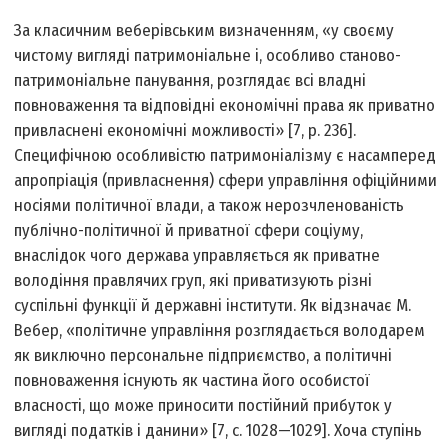
За класичним веберівським визначенням, «у своєму
чистому вигляді патримоніальне і, особливо станово-
патримоніальне панування, розглядає всі владні
повноваження та відповідні економічні права як приватно
привласнені економічні можливості» [7, р. 236].
Специфічною особливістю патримоніалізму є насамперед
апропріація (привласнення) сфери управління офіційними
носіями політичної влади, а також нерозчленованість
публічно-політичної й приватної сфери соціуму,
внаслідок чого держава управляється як приватне
володіння правлячих груп, які приватизують різні
суспільні функції й державні інститути. Як відзначає М.
Вебер, «політичне управління розглядається володарем
як виключно персональне підприємство, а політичні
повноваження існують як частина його особистої
власності, що може приносити постійний прибуток у
вигляді податків і данини» [7, с. 1028—1029]. Хоча ступінь