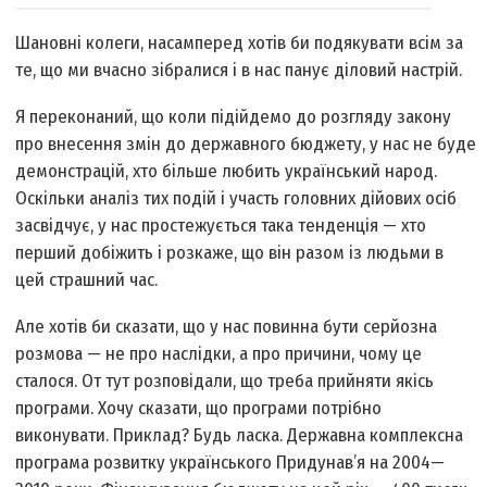
Шановні колеги, насамперед хотів би подякувати всім за
те, що ми вчасно зібралися і в нас панує діловий настрій.
Я переконаний, що коли підійдемо до розгляду закону
про внесення змін до державного бюджету, у нас не буде
демонстрацій, хто більше любить український народ.
Оскільки аналіз тих подій і участь головних дійових осіб
засвідчує, у нас простежується така тенденція — хто
перший добіжить і розкаже, що він разом із людьми в
цей страшний час.
Але хотів би сказати, що у нас повинна бути серйозна
розмова — не про наслідки, а про причини, чому це
сталося. От тут розповідали, що треба прийняти якісь
програми. Хочу сказати, що програми потрібно
виконувати. Приклад? Будь ласка. Державна комплексна
програма розвитку українського Придунав’я на 2004—