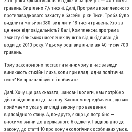
2010 роки. Фінансування бюджету на цей рік — 400 тисяч
гривень. Виділено 7,4 тисячі. Далі, Програма комплексного
протипаводкового захисту в басейні ріки Тиси. Треба було
виділити мільйон 380, виділити 18 тисяч гривень. Хто за
це несе відповідальність? Далі, Комплексна програма
захисту сільських населених пунктів від шкідливої дії
води до 2010 року. У цьому році виділили аж 40 тисяч 700
гривень.
Тому закономірно постає питання: чому в нас завжди
виникають стихійні лиха, коли при владі одна політична
сила? Ви проаналізуйте і побачите.
Далі. Хочу ще раз сказати, шановні колеги, нам потрібно
діяти відповідно до закону. Законом передбачено, що ми
приймаємо указ у вигляді закону про введення
відповідного стану. А, по-друге, якщо це потрібно —
вносимо зміни до державного бюджету. І відповідно до
закону, до статті 10 про зону екологічних особливих умов.