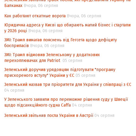
Балканах
Вчора, 06 серпня
Аналіз виборчого законодавства щодо
невизначеності механізму повторного
Как работают откатные ворота
Вчора, 06 серпня
підрахунку голосів виборців
Юридична адреса у Києві що обирають малий бізнес і стартапи
у 2026 році
Вчора, 06 серпня
Інформаційна безпека суспільства
ЗМІ: Трамп вимагав пояснень від Гегсета щодо дефіциту
боєприпасів
Вчора, 06 серпня
ЗМІ: Трамп відмовив Зеленському у додаткових
перехоплювачах для Patriot
05 серпня
Зеленський доручив урядовцям підготувати "програму
прискореного вступу" України у ЄС
05 серпня
Зеленський назвав три пріоритети для України у співпраці з ЄС
04 серпня
У Зеленського заявили про переможне рішення суду у Швеції
щодо підсанкційного судна Caffa
04 серпня
Зеленський звільнив посла України в Австрії
04 серпня