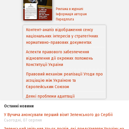
Реклама в журналі
Інформація авторам
Передплата
Контент-аналіз відображення сенсу
національних інтересів у стратегічних
нормативно-правових документах
Аспекти правового забезпечення
відновлення дії окремих положень
Конституції України
Правовий механізм реалізації Угоди про
асоціацію між Україною та
Європейським Cоюзом
Деякі проблеми адаптації
законодавства України щодо зазначення
Останні новини
походження товарів відповідно до
У Вучича анонсували перший візит Зеленського до Сербії
Угоди про торговельні аспекти прав
Сьогодні, 07 серпня
інтелектуальної власності (TRIPS) у
контексті євроінтеграції
Зеленський звільнив трьох послів, які представляли Україну на