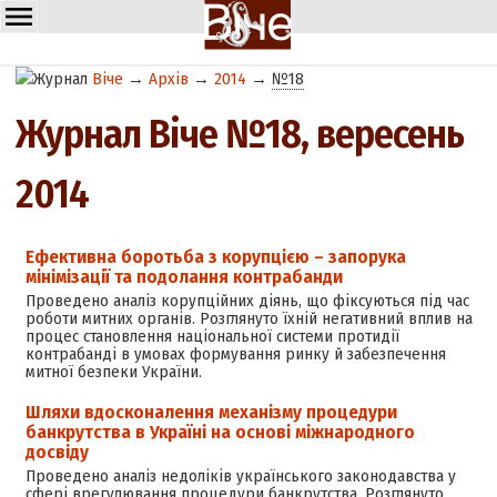
Віче
→
Архів
→
2014
→
№18
Журнал Віче №18, вересень
2014
Ефективна боротьба з корупцією – запорука
мінімізації та подолання контрабанди
Проведено аналіз корупційних діянь, що фіксуються під час
роботи митних органів. Розглянуто їхній негативний вплив на
процес становлення національної системи протидії
контрабанді в умовах формування ринку й забезпечення
митної безпеки України.
Шляхи вдосконалення механізму процедури
банкрутства в Україні на основі міжнародного
досвіду
Проведено аналіз недоліків українського законодавства у
сфері врегулювання процедури банкрутства. Розглянуто