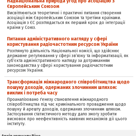
Наднаціональна природа угод про асоціацію з
Європейським Союзом
Висвітлюються теоретичні і практичні питання створення
асоціації між Європейським Союзом та третіми країнами.
Асоціація з ЄС розглядається як перший крок до інтеграції
країни у Союз.
Питання адміністративного нагляду у сфері
користування радіочастотним ресурсом України
Розглянуто діяльність Національної комісії, що здійснює
державне регулювання у сфері зв’язку та інформатизації, як
суб’єкта адміністративного нагляду за дотриманням
законодавства у сфері користування радіочастотним
ресурсом України.
Трансформація міжнародного співробітництва щодо
пошуку доходів, одержаних злочинним шляхом:
виклик і потреба часу
Проаналізовано ґенезу становлення міжнародного
співробітництва під час кримінального провадження щодо
пошуку й арешту доходів, одержаних злочинним шляхом.
Застосування статистичного методу дало змогу зробити
висновок про неефективність наявних механізмів дії цього
інституту.
Архів журналу Віче