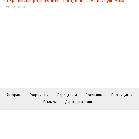
Стефанішина: рішення піти з посади посла у США було моїм
04 серпня
Авторам
Координати
Передплата
Посилання
Про видання
Реклама
Державні закупівлі
Слідкуйте за "Віче" у соціальних мережах