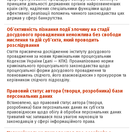
принципи діяльності державних органів найрозвиненіших
країн світу, наділених спеціальними функціями щодо
ефективної реалізації положень чинного законодавства цих
держав у сфері банкрутства.
Об’єктивність пізнання події злочину на стадії
досудового провадження неможлива без свободи
мислення та дій суб’єкта, який проводить
розслідування
Стаття присвячена дослідженню інституту досудового
провадження за новим Кримінальним процесуальним
Кодексом України (далі — КПК). Проаналізовано норми
кримінального процесуального законодавства щодо
процесуальної форми досудового провадження та
повноважень слідчого, його взаємовідносин з прокурором та
керівником слідчого підрозділу.
Правовий статус автора (творця, розробника) бази
персональних даних
Встановлено, що правовий статус автора (творця,
розробника) бази персональних даних як суб’єкта
правовідносин щодо обігу й обробки персональних даних
тривалий час залишався поза увагою науковців та
законодавців у сфері інформаційного права.