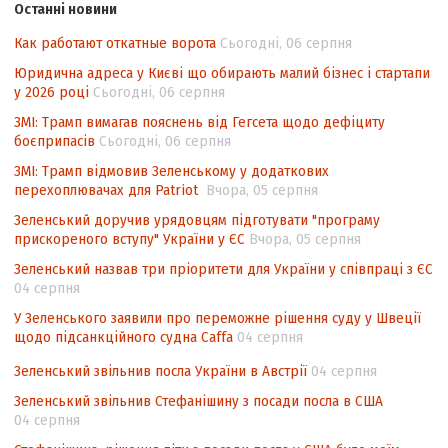
Останні новини
походження товарів відповідно до
Угоди про торговельні аспекти прав
Как работают откатные ворота
Сьогодні, 06 серпня
інтелектуальної власності (TRIPS) у
Юридична адреса у Києві що обирають малий бізнес і стартапи
контексті євроінтеграції
у 2026 році
Сьогодні, 06 серпня
Аналіз виборчого законодавства щодо
ЗМІ: Трамп вимагав пояснень від Гегсета щодо дефіциту
невизначеності механізму повторного
боєприпасів
Сьогодні, 06 серпня
підрахунку голосів виборців
ЗМІ: Трамп відмовив Зеленському у додаткових
перехоплювачах для Patriot
Вчора, 05 серпня
Інформаційна безпека суспільства
Зеленський доручив урядовцям підготувати "програму
прискореного вступу" України у ЄС
Вчора, 05 серпня
Зеленський назвав три пріоритети для України у співпраці з ЄС
04 серпня
У Зеленського заявили про переможне рішення суду у Швеції
щодо підсанкційного судна Caffa
04 серпня
Зеленський звільнив посла України в Австрії
04 серпня
Зеленський звільнив Стефанішину з посади посла в США
04 серпня