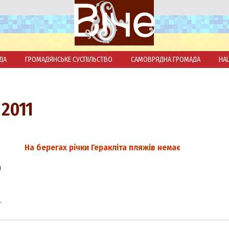
ДА
ГРОМАДЯНСЬКЕ СУСПІЛЬСТВО
САМОВРЯДНА ГРОМАДА
НА
 2011
На берегах річки Геракліта пляжів немає
и
…