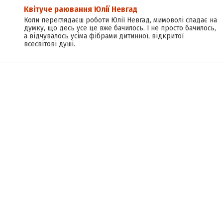
Квітуче раювання Юлії Невгад
Коли переглядаєш роботи Юлії Невгад, мимоволі спадає на
думку, що десь усе це вже бачилось. І не просто бачилось,
а відчувалось усіма фібрами дитинної, відкритої
всесвітові душі.