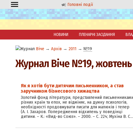
Головні події
НОВИНИ
ПЛЕНАРНІ ЗАСІДАННЯ
ВЛА
Віче
→
Архів
→
2011
→
№19
Журнал Віче №19, жовтень
Як я хотів бути дитячим письменником, а став
заручником бізнесового хижацтва
Золотий фонд літератури, представлений письменникам
різних країн та епох, не відміняє, на думку психологів,
необхідності продовжувати писати для малюків і тепер
(А. І. Захаров. Попередження відхилень у поведінці
дитини. – К.: «Вид-во Союз». – 2000. – С. 224; Мухіна В. С.