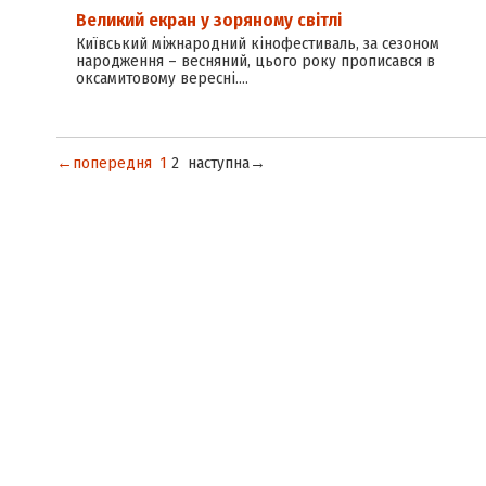
Великий екран у зоряному світлі
Київський міжнародний кінофестиваль, за сезоном
народження – весняний, цього року прописався в
оксамитовому вересні.…
←попередня
1
2
наступна→