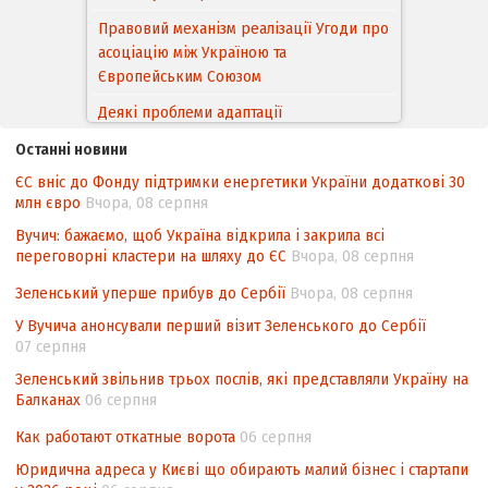
Правовий механізм реалізації Угоди про
асоціацію між Україною та
Європейським Cоюзом
Деякі проблеми адаптації
законодавства України щодо зазначення
Останні новини
походження товарів відповідно до
ЄС вніс до Фонду підтримки енергетики України додаткові 30
Угоди про торговельні аспекти прав
млн євро
Вчора, 08 серпня
інтелектуальної власності (TRIPS) у
контексті євроінтеграції
Вучич: бажаємо, щоб Україна відкрила і закрила всі
переговорні кластери на шляху до ЄС
Вчора, 08 серпня
Аналіз виборчого законодавства щодо
невизначеності механізму повторного
Зеленський уперше прибув до Сербії
Вчора, 08 серпня
підрахунку голосів виборців
У Вучича анонсували перший візит Зеленського до Сербії
07 серпня
Інформаційна безпека суспільства
Зеленський звільнив трьох послів, які представляли Україну на
Балканах
06 серпня
Как работают откатные ворота
06 серпня
Юридична адреса у Києві що обирають малий бізнес і стартапи