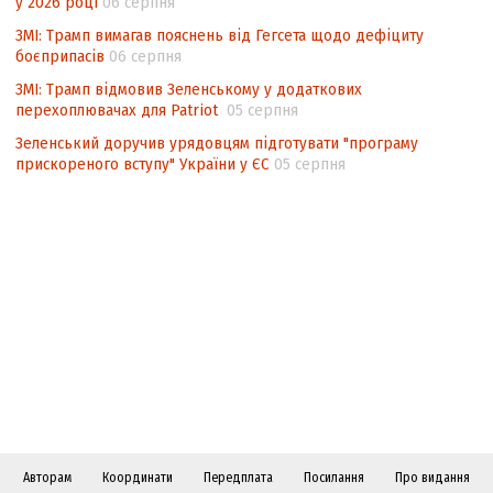
у 2026 році
06 серпня
ЗМІ: Трамп вимагав пояснень від Гегсета щодо дефіциту
боєприпасів
06 серпня
ЗМІ: Трамп відмовив Зеленському у додаткових
перехоплювачах для Patriot
05 серпня
Зеленський доручив урядовцям підготувати "програму
прискореного вступу" України у ЄС
05 серпня
Авторам
Координати
Передплата
Посилання
Про видання