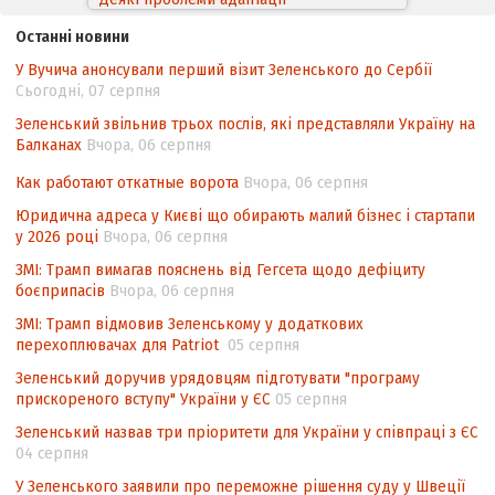
законодавства України щодо зазначення
Останні новини
походження товарів відповідно до
У Вучича анонсували перший візит Зеленського до Сербії
Угоди про торговельні аспекти прав
Сьогодні, 07 серпня
інтелектуальної власності (TRIPS) у
контексті євроінтеграції
Зеленський звільнив трьох послів, які представляли Україну на
Балканах
Вчора, 06 серпня
Аналіз виборчого законодавства щодо
невизначеності механізму повторного
Как работают откатные ворота
Вчора, 06 серпня
підрахунку голосів виборців
Юридична адреса у Києві що обирають малий бізнес і стартапи
у 2026 році
Вчора, 06 серпня
Інформаційна безпека суспільства
ЗМІ: Трамп вимагав пояснень від Гегсета щодо дефіциту
боєприпасів
Вчора, 06 серпня
ЗМІ: Трамп відмовив Зеленському у додаткових
перехоплювачах для Patriot
05 серпня
Зеленський доручив урядовцям підготувати "програму
прискореного вступу" України у ЄС
05 серпня
Зеленський назвав три пріоритети для України у співпраці з ЄС
04 серпня
У Зеленського заявили про переможне рішення суду у Швеції