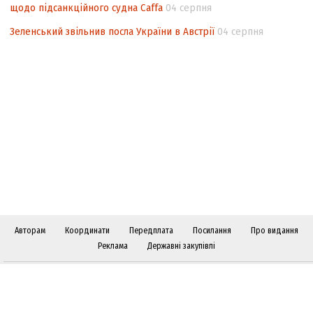
щодо підсанкційного судна Caffa
04 серпня
Зеленський звільнив посла України в Австрії
04 серпня
Авторам
Координати
Передплата
Посилання
Про видання
Реклама
Державні закупівлі