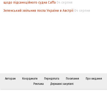
щодо підсанкційного судна Caffa
04 серпня
Зеленський звільнив посла України в Австрії
04 серпня
Авторам
Координати
Передплата
Посилання
Про видання
Реклама
Державні закупівлі