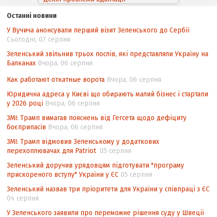
законодавства України щодо зазначення
Останні новини
походження товарів відповідно до
У Вучича анонсували перший візит Зеленського до Сербії
Угоди про торговельні аспекти прав
Сьогодні, 07 серпня
інтелектуальної власності (TRIPS) у
контексті євроінтеграції
Зеленський звільнив трьох послів, які представляли Україну на
Балканах
Вчора, 06 серпня
Аналіз виборчого законодавства щодо
невизначеності механізму повторного
Как работают откатные ворота
Вчора, 06 серпня
підрахунку голосів виборців
Юридична адреса у Києві що обирають малий бізнес і стартапи
у 2026 році
Вчора, 06 серпня
Інформаційна безпека суспільства
ЗМІ: Трамп вимагав пояснень від Гегсета щодо дефіциту
боєприпасів
Вчора, 06 серпня
ЗМІ: Трамп відмовив Зеленському у додаткових
перехоплювачах для Patriot
05 серпня
Зеленський доручив урядовцям підготувати "програму
прискореного вступу" України у ЄС
05 серпня
Зеленський назвав три пріоритети для України у співпраці з ЄС
04 серпня
У Зеленського заявили про переможне рішення суду у Швеції