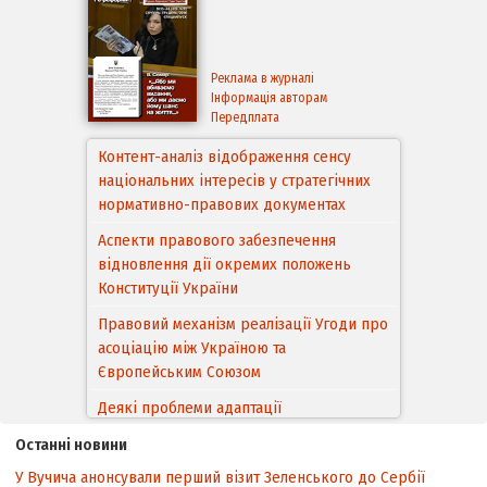
Реклама в журналі
Інформація авторам
Передплата
Контент-аналіз відображення сенсу
національних інтересів у стратегічних
нормативно-правових документах
Аспекти правового забезпечення
відновлення дії окремих положень
Конституції України
Правовий механізм реалізації Угоди про
асоціацію між Україною та
Європейським Cоюзом
Деякі проблеми адаптації
законодавства України щодо зазначення
Останні новини
походження товарів відповідно до
У Вучича анонсували перший візит Зеленського до Сербії
Угоди про торговельні аспекти прав