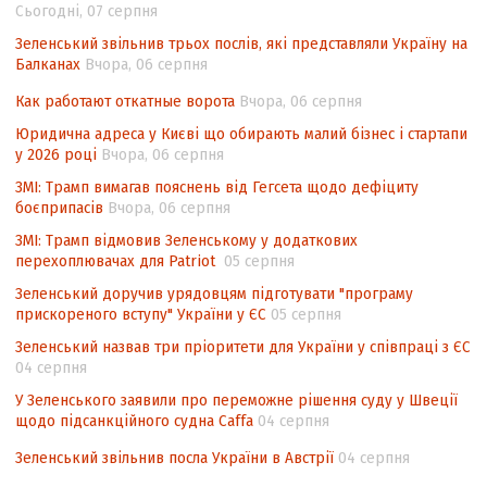
Сьогодні, 07 серпня
інтелектуальної власності (TRIPS) у
контексті євроінтеграції
Зеленський звільнив трьох послів, які представляли Україну на
Балканах
Вчора, 06 серпня
Аналіз виборчого законодавства щодо
невизначеності механізму повторного
Как работают откатные ворота
Вчора, 06 серпня
підрахунку голосів виборців
Юридична адреса у Києві що обирають малий бізнес і стартапи
у 2026 році
Вчора, 06 серпня
Інформаційна безпека суспільства
ЗМІ: Трамп вимагав пояснень від Гегсета щодо дефіциту
боєприпасів
Вчора, 06 серпня
ЗМІ: Трамп відмовив Зеленському у додаткових
перехоплювачах для Patriot
05 серпня
Зеленський доручив урядовцям підготувати "програму
прискореного вступу" України у ЄС
05 серпня
Зеленський назвав три пріоритети для України у співпраці з ЄС
04 серпня
У Зеленського заявили про переможне рішення суду у Швеції
щодо підсанкційного судна Caffa
04 серпня
Зеленський звільнив посла України в Австрії
04 серпня