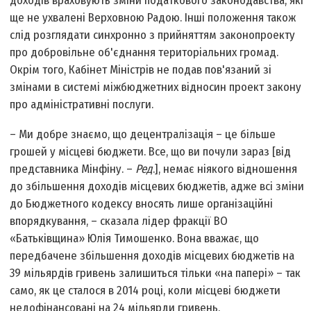
доходів враховують зміни податкового законодавства, які
ще не ухвалені Верховною Радою. Інші положення також
слід розглядати синхронно з прийняттям законопроекту
про добровільне об'єднання територіальних громад.
Окрім того, Кабінет Міністрів не подав пов'язаний зі
змінами в системі міжбюджетних відносин проект закону
про адміністративні послуги.
– Ми добре знаємо, що децентралізація – це більше
грошей у місцеві бюджети. Все, що ви почули зараз [від
представника Мінфіну. –
Ред
.], немає ніякого відношення
до збільшення доходів місцевих бюджетів, адже всі зміни
до Бюджетного кодексу вносять лише організаційні
впорядкування, – сказала лідер фракції ВО
«Батьківщина» Юлія Тимошенко. Вона вважає, що
передбачене збільшення доходів місцевих бюджетів на
39 мільярдів гривень залишиться тільки «на папері» – так
само, як це сталося в 2014 році, коли місцеві бюджети
недофінансовані на 24 мільярди гривень.