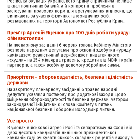
Російська окупація українського Криму спричинила не лише
шквал політичних баталій, а й конкретні проблеми в
застосуванні правових норм для врегулювання відносин, що
виникають за участю фізичних та юридичних осіб,
розташованих на території Автономної Республіки Крим.…
Прем'єр Арсеній Яценюк про 100 днів роботи уряду:
«Ми вистояли»
На пленарному засіданні 6 червня голова Кабінету Міністрів
розповів народним депутатам про основні здобутки «уряду
камікадзе»: реалістичний держбюджет, видатки якого
«схудли» на 25,4 мільярда гривень, кредити від МВФ і країн-
партнерів, а також всебічну допомогу збройним силам.
Приорітети - обороноздатність, безпека і цілістність
держави
На закритому пленарному засіданні 6 травня народні
депутати ухвалили постанову про додаткові заходи щодо
зміцнення обороноздатності та безпеки держави. Автором
законодавчої ініціативи є Голова Комітету з питань
національної безпеки і оборони Володимир Литвин.
Усе просто
В умовах військової агресії Росії та сепаратизму на Сході від
двох десятків кандидатів нинішньої президентської
кампаній годі очікувати якихось складних рецептів виходу з