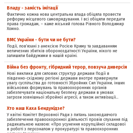
Владу - замість імітації
Фактично кожна нова центральна влада обіцяла провести
реформу місцевого самоврядування. І всі обіцяли передати
права громадам, – каже міський голова Рівного Володимир
Хомко.
ВМС України - бути чи не бути?
Події, пов’язані з анексією Росією Криму та завдаванням
величезних збитків обороноздатності України, нікого не
залишили байдужими в нашій країні.
Війна без фронту, гібридний терор, повзуча диверсія
Нові виклики для силових структур держави Події в
південно-східному регіоні держави вкотре привернули
увагу суспільства до готовності Збройних Сил України, інших
військових формувань та правоохоронних органів
забезпечувати національну безпеку держави в умовах
загрози зовнішньої збройної агресії, а також активізації…
Хто наш Каха Бендукідзе?
У квітні Комітет Верховної Ради з питань законодавчого
забезпечення правоохоронної діяльності провів слухання під
радикальною назвою: «Про усунення корупційної складової
в роботі з персоналом у прокуратурі та правоохоронних