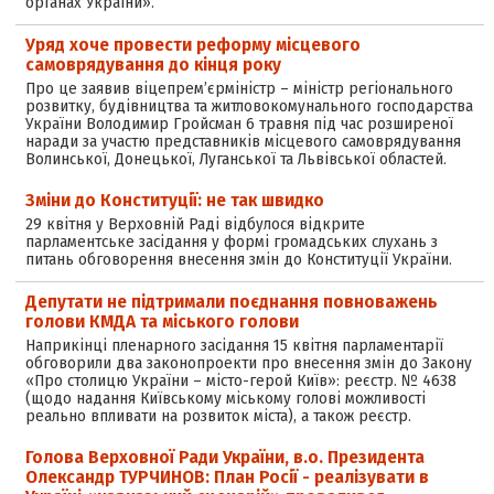
органах України».
Уряд хоче провести реформу місцевого
самоврядування до кінця року
Про це заявив віце­прем’єр­міністр – міністр регіонального
розвитку, будівництва та житлово­комунального господарства
України Володимир Гройсман 6 травня під час розширеної
наради за участю представників місцевого самоврядування
Волинської, Донецької, Луганської та Львівської областей.
Зміни до Конституції: не так швидко
29 квітня у Верховній Раді відбулося відкрите
парламентське засідання у формі громадських слухань з
питань обговорення внесення змін до Конституції України.
Депутати не підтримали поєднання повноважень
голови КМДА та міського голови
Наприкінці пленарного засідання 15 квітня парламентарії
обговорили два законопроекти про внесення змін до Закону
«Про столицю України – місто-герой Київ»: реєстр. № 4638
(щодо надання Київському міському голові можливості
реально впливати на розвиток міста), а також реєстр.
Голова Верховної Ради України, в.о. Президента
Олександр ТУРЧИНОВ: План Росії - реалізувати в