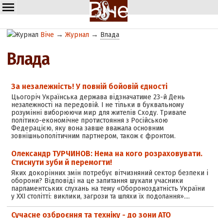
Віче
→
Журнал
→
Влада
Влада
За незалежність! У повній бойовій єдності
Цьогоріч Українська держава відзначатиме 23-й День
незалежності на передовій. І не тільки в буквальному
розумінні виборюючи мир для жителів Сходу. Тривале
політико-економічне протистояння з Російською
Федерацією, яку вона завше вважала основним
зовнішньополітичним партнером, також є фронтом.
Олександр ТУРЧИНОВ: Нема на кого розраховувати.
Стиснути зуби й перемогти!
Яких докорінних змін потребує вітчизняний сектор безпеки і
оборони? Відповіді на це запитання шукали учасники
парламентських слухань на тему «Обороноздатність України
у ХХІ столітті: виклики, загрози та шляхи їх подолання».…
Сучасне озброєння та техніку - до зони АТО