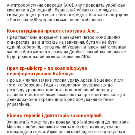
Антитерористична операція (АТО), яку проводять українські
силовики в Донецькій і Луганській областях, з огляду на
ситуацію в цих регіонах і безпосередню близькість кордону
з Російською Федерацією має певні особливості.
Конституційний процес стартував. Але…
Представляючи документ, Президент Петро ПОРОШЕНКО
підкреслив: це відповідь на запитання, бути чи не бути
єдиній, соборній, неподільній Україні, а також найголовніша
частина його мирного плану на Донбасі, «який так чи інакше
буде реалізований після завершення АТО».
Прем'єр-міністр – до коаліції:«Буде
переформатування Кабміну»
Про це 4 липня заявив голова уряду Арсеній Яценюк після
того, як Верховна Рада «зі скрипом» повернулася до
розгляду урядових проектів про особливий період у
паливно-енергетичному комплексі та про внесення змін до
деяких законів України щодо реформування системи
управління…
Кінець тиранів і диктаторів закономірний
Зупинити їх може тільки правда про їхні злочини До політики
Москви з побоюванням ставляться всі без винятку гравці
міжнародної сцени. Адже російський лідер не відгукується