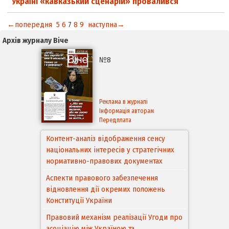
Україні «кавказький сценарій» провалився
←попередня
5
6
7
8
9
наступна→
Архів журналу Віче
№8
Реклама в журналі
Інформація авторам
Передплата
Контент-аналіз відображення сенсу
національних інтересів у стратегічних
нормативно-правових документах
Аспекти правового забезпечення
відновлення дії окремих положень
Конституції України
Правовий механізм реалізації Угоди про
асоціацію між Україною та