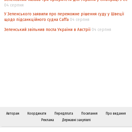
04 серпня
У Зеленського заявили про переможне рішення суду у Швеції
щодо підсанкційного судна Caffa
04 серпня
Зеленський звільнив посла України в Австрії
04 серпня
Авторам
Координати
Передплата
Посилання
Про видання
Реклама
Державні закупівлі