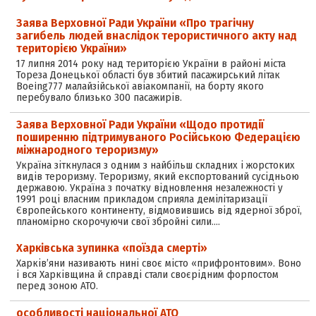
Заява Верховної Ради України «Про трагічну
загибель людей внаслідок терористичного акту над
територією України»
17 липня 2014 року над територією України в районі міста
Тореза Донецької області був збитий пасажирський літак
Boeing­777 малайзійської авіакомпанії, на борту якого
перебувало близько 300 пасажирів.
Заява Верховної Ради України «Щодо протидії
поширенню підтримуваного Російською Федерацією
міжнародного тероризму»
Україна зіткнулася з одним з найбільш складних і жорстоких
видів тероризму. Тероризму, який експортований сусідньою
державою. Україна з початку відновлення незалежності у
1991 році власним прикладом сприяла демілітаризації
Європейського континенту, відмовившись від ядерної зброї,
планомірно скорочуючи свої збройні сили.…
Харківська зупинка «поїзда смерті»
Харків’яни називають нині своє місто «прифронтовим». Воно
і вся Харківщина й справді стали своєрідним форпостом
перед зоною АТО.
особливості національної АТО