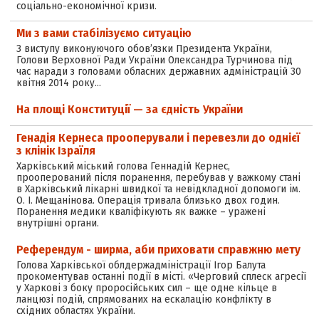
соціально-економічної кризи.
Ми з вами стабілізуємо ситуацію
З виступу виконуючого обов’язки Президента України,
Голови Верховної Ради України Олександра Турчинова під
час наради з головами обласних державних адміністрацій 30
квітня 2014 року…
На площі Конституції — за єдність України
Генадія Кернеса прооперували і перевезли до однієї
з клінік Ізраїля
Харківський міський голова Геннадій Кернес,
прооперований після поранення, перебував у важкому стані
в Харківський лікарні швидкої та невідкладної допомоги ім.
О. І. Мещанінова. Операція тривала близько двох годин.
Поранення медики кваліфікують як важке – уражені
внутрішні органи.
Референдум - ширма, аби приховати справжню мету
Голова Харківської облдержадміністрації Ігор Балута
прокоментував останні події в місті. «Черговий сплеск агресії
у Харкові з боку проросійських сил – ще одне кільце в
ланцюзі подій, спрямованих на ескалацію конфлікту в
східних областях України.