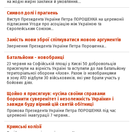
на жодні мирні заклики й умовляння.…
Символ долі і прагнень
Виступ Президента України Петра ПОРОШЕНКА на церемонії
підписання Угоди про асоціацію між Україною та
Європейським Союзом…
Замість мови зброї спілкуватися мовою аргументів
Звернення Президента України Петра Порошенка…
Батальйони - новобранці
23 червня на Софійській площі у Києві 50 добровольців
присягнули на вірність Україні та вступили до лав батальйону
територіальної оборони «Азов». Разом із новобранцями
в зону АТО відбули 30 військовиків, які уже брали участь у
бойових діях.
Щойно я присягнув: «усіма своїми справами
боронити суверенітет і незолежність України» і
завжди буду вірний цій святій обітниці
Промова Президента України Петра ПОРОШЕНКА під час
церемонії інавгурації 7 червня…
Кримські колізії