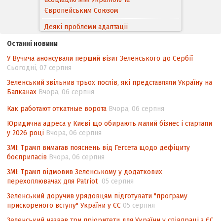
Європейським Cоюзом
Деякі проблеми адаптації
законодавства України щодо зазначення
Останні новини
походження товарів відповідно до
У Вучича анонсували перший візит Зеленського до Сербії
Угоди про торговельні аспекти прав
Сьогодні, 07 серпня
інтелектуальної власності (TRIPS) у
контексті євроінтеграції
Зеленський звільнив трьох послів, які представляли Україну на
Балканах
Вчора, 06 серпня
Аналіз виборчого законодавства щодо
невизначеності механізму повторного
Как работают откатные ворота
Вчора, 06 серпня
підрахунку голосів виборців
Юридична адреса у Києві що обирають малий бізнес і стартапи
у 2026 році
Вчора, 06 серпня
Інформаційна безпека суспільства
ЗМІ: Трамп вимагав пояснень від Гегсета щодо дефіциту
боєприпасів
Вчора, 06 серпня
ЗМІ: Трамп відмовив Зеленському у додаткових
перехоплювачах для Patriot
05 серпня
Зеленський доручив урядовцям підготувати "програму
прискореного вступу" України у ЄС
05 серпня
Зеленський назвав три пріоритети для України у співпраці з ЄС