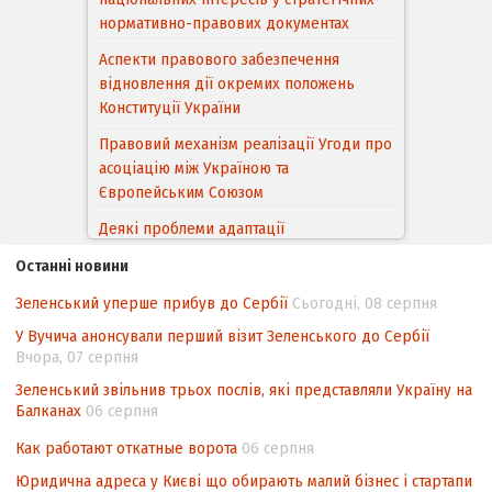
нормативно-правових документах
Аспекти правового забезпечення
відновлення дії окремих положень
Конституції України
Правовий механізм реалізації Угоди про
асоціацію між Україною та
Європейським Cоюзом
Деякі проблеми адаптації
законодавства України щодо зазначення
Останні новини
походження товарів відповідно до
Угоди про торговельні аспекти прав
Зеленський уперше прибув до Сербії
Сьогодні, 08 серпня
інтелектуальної власності (TRIPS) у
У Вучича анонсували перший візит Зеленського до Сербії
контексті євроінтеграції
Вчора, 07 серпня
Аналіз виборчого законодавства щодо
Зеленський звільнив трьох послів, які представляли Україну на
невизначеності механізму повторного
Балканах
06 серпня
підрахунку голосів виборців
Как работают откатные ворота
06 серпня
Інформаційна безпека суспільства
Юридична адреса у Києві що обирають малий бізнес і стартапи