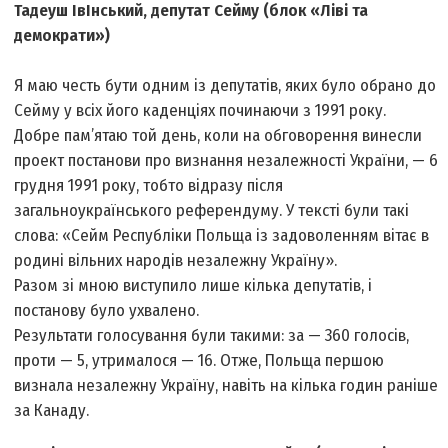
Тадеуш ІвІнський, депутат Сейму (блок «Ліві та
демократи»)
Я маю честь бути одним із депутатів, яких було обрано до
Сейму у всіх його каденціях починаючи з 1991 року.
Добре пам’ятаю той день, коли на обговорення винесли
проект постанови про визнання незалежності України, — 6
грудня 1991 року, тобто відразу після
загальноукраїнського референдуму. У тексті були такі
слова: «Сейм Республіки Польща із задоволенням вітає в
родині вільних народів незалежну Україну».
Разом зі мною виступило лише кілька депутатів, і
постанову було ухвалено.
Результати голосування були такими: за — 360 голосів,
проти — 5, утрималося — 16. Отже, Польща першою
визнала незалежну Україну, навіть на кілька годин раніше
за Канаду.