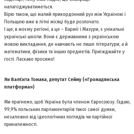
налагоджуватиметься.
Вірю також, що малий прикордонний рух між Україною і
Польщею вже в літні місяці буде розпочато.
І ще, в моєму регіоні, а це – Вармії і Мазури, є унікальні
українські школи. Вони є державними з українською
мовою викладання, де навчають не лише літератури, а й
математики, фізики та інших предметів. Приїжджайте у
гості. Ласкаво просимо!
Ян ВалЄнта Томака, депутат Сейму («Громадянська
платформа»)
Ми прагнемо, щоб Україна була членом Євросоюзу. Гадаю,
99,9% польських парламентаріїв такої самої думки,
незалежно від ідеологічних поглядів чи партійної
приналежності.