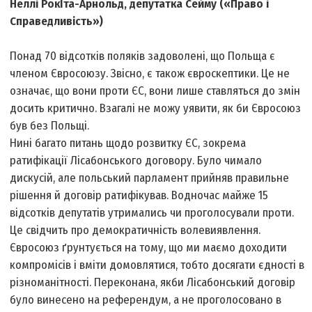
Неллі РокІта-Арнольд, депутатка Сейму («Право і
Справедливість»)
Понад 70 відсотків поляків задоволені, що Польща є
членом Євросоюзу. Звісно, є також євроскептики. Це не
означає, що вони проти ЄС, вони лише ставляться до змін
досить критично. Взагалі не можу уявити, як би Євросоюз
був без Польщі.
Нині багато питань щодо розвитку ЄС, зокрема
ратифікації Лісабонського договору. Було чимало
дискусій, але польський парламент прийняв правильне
рішення й договір ратифікував. Водночас майже 15
відсотків депутатів утримались чи проголосували проти.
Це свідчить про демократичність волевиявлення.
Євросоюз ґрунтується на тому, що ми маємо доходити
компромісів і вміти домовлятися, тобто досягати єдності в
різноманітності. Переконана, якби Лісабонський договір
було винесено на референдум, а не проголосовано в