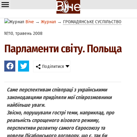
Віче
→
Журнал
→
ГРОМАДЯНСЬКЕ СУСПІЛЬСТВО
№10, травень 2008
Парламенти світу. Польща
Поділитися
Саме перспективам співпраці з українськими
законодавцями приділяли мої співрозмовники
найбільше уваги.
Звісно, порушували гострі теми, наприклад, про
реальність спрощеного візового режиму,
перспективи розвитку самого Євросоюзу та
новели Лісабонського договору, що є, так би