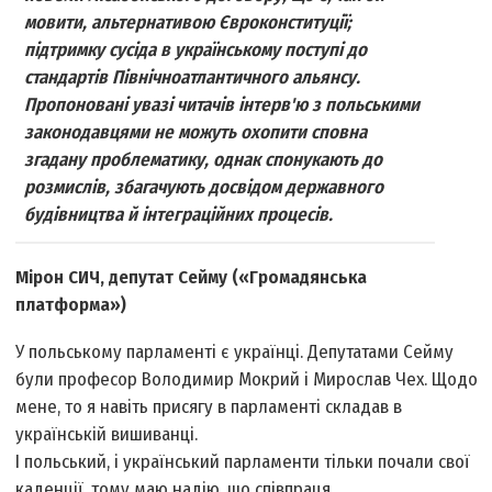
мовити, альтернативою Євроконституції;
підтримку сусіда в українському поступі до
стандартів Північноатлантичного альянсу.
Пропоновані увазі читачів інтерв'ю з польськими
законодавцями не можуть охопити сповна
згадану проблематику, однак спонукають до
розмислів, збагачують досвідом державного
будівництва й інтеграційних процесів.
Мірон СИЧ, депутат Сейму («Громадянська
платформа»)
У польському парламенті є українці. Депутатами Сейму
були професор Володимир Мокрий і Мирослав Чех. Щодо
мене, то я навіть присягу в парламенті складав в
українській вишиванці.
І польський, і український парламенти тільки почали свої
каденції, тому маю надію, що співпраця