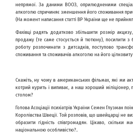
непрямої. За даними ВООЗ, оприлюдненими спеціалі
алкоголю спричиняє зменшення його споживання прибли
(На момент написання статті ВР України ще не прийнял
Фахівці радять додатково збільшити розмір акцизу
продажу (те саме стосується й тютюну), посилити з
роботу розпочинати з дитсадків, поступово транс
споживання та споживачів алкоголю на його цілковиту
Скажіть, ну чому в американських фільмах, які ми ак
котрий курить і випиває, а наш хороший міліціонер,
столом?
Голова Асоціації психіатрів України Семен Глузман по
Королівства Швеції. Той розповів, що швейцарці не в
образити гідність співгромадян. Цікаво, скільки м
національною особливістю?..