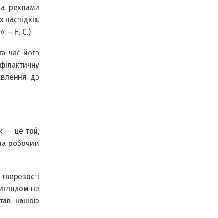
на реклами
 наслідків.
 – Н. С.)
та час його
офілактичну
авлення до
к — це той,
 за робочим
 тверезості
виглядом не
 став нашою