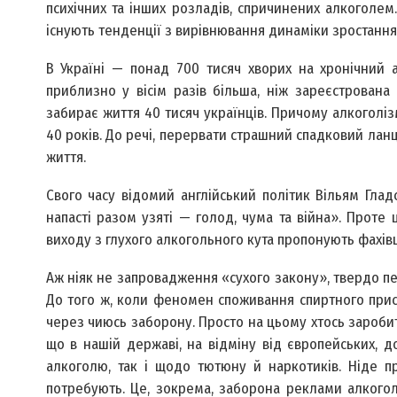
психічних та інших розладів, спричинених алкоголем
існують тенденції з вирівнювання динаміки зростання 
В Україні — понад 700 тисяч хворих на хронічний а
приблизно у вісім разів більша, ніж зареєстрована
забирає життя 40 тисяч українців. Причому алкоголі
40 років. До речі, перервати страшний спадковий ланцю
життя.
Свого часу відомий англійський політик Вільям Глад
напасті разом узяті — голод, чума та війна». Проте 
виходу з глухого алкогольного кута пропонують фахівц
Аж ніяк не запровадження «сухого закону», твердо пе
До того ж, коли феномен споживання спиртного прису
через чиюсь заборону. Просто на цьому хтось заробить
що в нашій державі, на відміну від європейських, д
алкоголю, так і щодо тютюну й наркотиків. Ніде п
потребують. Це, зокрема, заборона реклами алкогол