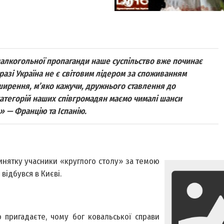
тиалкогольної пропаганди наше суспільство вже починає
разі Україна не є світовим лідером за споживанням
ширення, м’яко кажучи, дружнього ставлення до
 категорій наших співгромадян маємо чималі шанси
» — Францію та Іспанію.
инятку учасники «круглого столу» за темою
відбувся в Києві.
 пригадаєте, чому бог ковальської справи