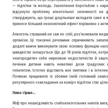
— підлітки та молодь. Захоплення боротьбою з нарк
відсунуло проблему алкогольної залежності на д
стверджують, що гроші доцільніше вкладати саме в п
принесе більший економічний ефект порівняно з ант
Алкоголь страшний не сам по собі, роз’яснювали мед
організм. Ці токсичні речовини спричиняють запал
дедалі важче виконувати свою основну функцію насо
швидкістю зношується. Ще до 18 років підліток, кот
«нагородити» себе нирковою недостатністю й зашла
печінки дитини навіть невеликі дози градусних
гепатитом. Істотно відстають юні пиятики і в інтелек
Починає працювати зі збоями їхній головний захис
регулярного «закладання за комір» підліток стає ціл
Пиво гірше…
Міф про нешкідливість слабоалкогольних напоїв виг