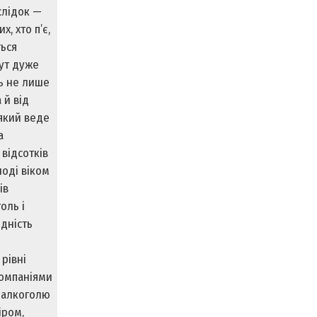
аслідок —
х, хто п’є,
ться
Тут дуже
ь не лише
 й від
 який веде
а
 відсотків
лоді віком
ів
оль і
ідність
рівні
компаніями
 алкоголю
іром,