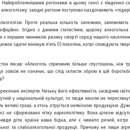
. Найпроблемнішими регіонами в цьому сенсі є південно-сх
алкоголізму: західні регіони поступово наздоганяють «лідері
лкоголізм. Проте реальна кількість залежних, запевняють
 офіційно. Згідно з даними статистики, щороку алкогольна
зм є першим чинником ризику смерті серед нашого населенн
жок здатні мінімум п’ять (!) поколінь, котрі сповідують твер
стон писав: «Алкоголь спричиняє більше спустошень, ніж тр
це зовсім не означає, що слід скласти зброю в цій боротьбі
і?
реконані експерти. Низьку його ефективність засвідчив світо
тній у національній культурі, то люди ніколи не перестану
 великі гроші, а хтось отруїться неякісною продукцією. Дуже
осі не сформовано чітку наркополітику. Вона цілком відсу
равди діти, країна наша бідна, але є чимало речей, котр
ьної та слабоалкогольної продукції. Причому не лише агре