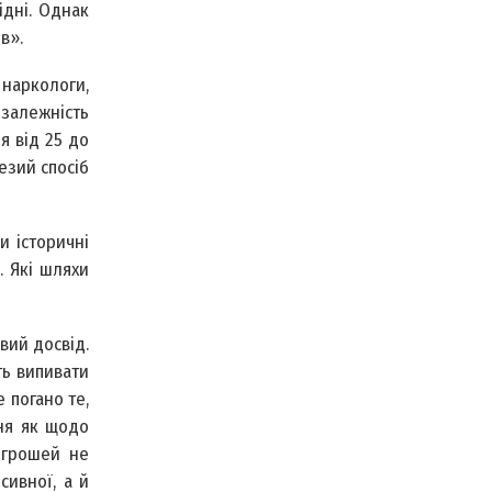
ідні. Однак
в».
 наркологи,
 залежність
я від 25 до
езий спосіб
и історичні
. Які шляхи
вий досвід.
ть випивати
 погано те,
тня як щодо
і грошей не
сивної, а й