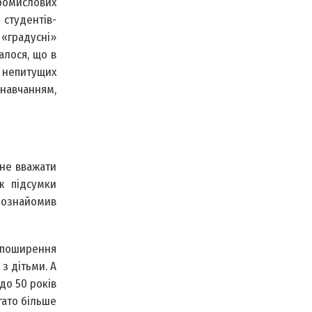
промислових
 студентів-
 «градусні»
алося, що в
м непитущих
навчанням,
 не вважати
ж підсумки
 ознайомив
 поширення
з дітьми. А
 до 50 років
гато більше