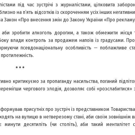
стами під час зустрічі з журналістами, цілковита заборо
зно на п’ять відсотків із скороченням усіх інших негативних
а Закон «Про внесення змін до Закону України «Про рекламу».
, аби зробити алкоголь дорогим, а також обмежити місця 
 боку влади контроль за продажем напоїв із градусами. Пр
формуючи псевдонаціональну особливість — поблажливе ст
 протилежність.
* * *
тивно критикуємо за пропаганду насильства, поганий підліто
 перемігши чергового злодія, дозволяє собі «розслабитися»
інформував присутніх про зустріч із представником Товариства
иходять на вулицю в нетверезому стані, аби своїм зовнішнім 
ає минути десятиліть (чи століть), аби такий менталітет