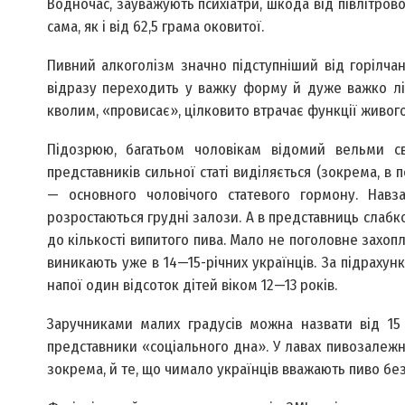
Водночас, зауважують психіатри, шкода від півлітрово
сама, як і від 62,5 грама оковитої.
Пивний алкоголізм значно підступніший від горілчан
відразу переходить у важку форму й дуже важко лі
кволим, «провисає», цілковито втрачає функції живог
Підозрюю, багатьом чоловікам відомий вельми св
представників сильної статі виділяється (зокрема, в 
— основного чоловічого статевого гормону. Навза
розростаються грудні залози. А в представниць слабко
до кількості випитого пива. Мало не поголовне захо
виникають уже в 14—15-річних українців. За підрахун
напої один відсоток дітей віком 12—13 років.
Заручниками малих градусів можна назвати від 15
представники «соціального дна». У лавах пивозалежн
зокрема, й те, що чимало українців вважають пиво б