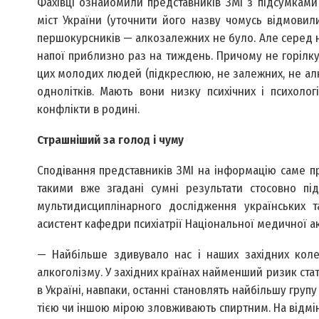
Фахівці ознайомили представників ЗМІ з підсумкам
міст України (уточнити його назву чомусь відмовили
першокурсників — алкозалежних не було. Але серед ни
напої приблизно раз на тиждень. Причому не горілку,
цих молодих людей (підкреслюю, не залежних, не алко
однолітків. Мають вони низку психічних і психоло
конфлікти в родині.
Страшніший за голод і чуму
Сподівання представників ЗМІ на інформацію саме п
такими вже згадані сумні результати стосовно пі
мультидисциплінарного дослідження українських т
асистент кафедри психіатрії Національної медичної ак
— Найбільше здивувало нас і наших західних коле
алкоголізму. У західних країнах найменший ризик стат
в Україні, навпаки, останні становлять найбільшу груп
тією чи іншою мірою зловживають спиртним. На відмін