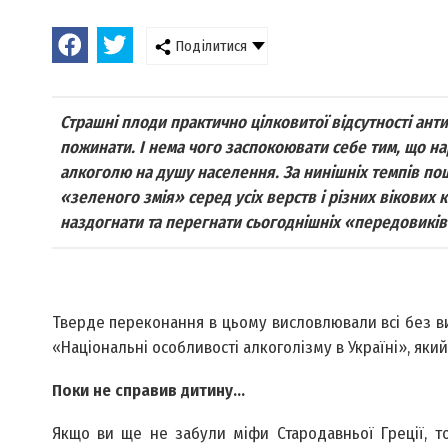
Поділитися
Страшні плоди практично цілковитої відсутності ан
пожинати. І нема чого заспокоювати себе тим, що на
алкоголю на душу населення. За нинішніх темпів по
«зеленого змія» серед усіх верств і різних вікових
наздогнати та перегнати сьогоднішніх «передовиків
Тверде переконання в цьому висловлювали всі без в
«Національні особливості алкоголізму в Україні», який 
Поки не справив дитину…
Якщо ви ще не забули міфи Стародавньої Греції, то