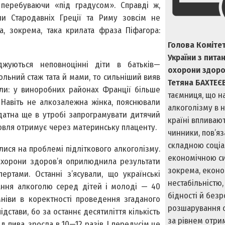
 перебуваючи «під градусом». Справді ж,
ни Стародавніх Греції та Риму зовсім не
, зокрема, така крилата фраза Піфагора:
Голова Коміте
України з пита
джуються неповноцінні діти в батьків—
охорони здоро
льний стаж тата й мами, то сильніший вияв
Тетяна БАХТЕЄ
или: у виноробних районах Франції більше
таємниця, що н
. Навіть не алкозалежна жінка, пояснювали
алкоголізму в 
здатна ще в утробі запрограмувати дитячий
країні впливаю
мовля отримує через материнську плаценту.
чинники, пов’яза
складною соціа
лися на проблемі підліткового алкоголізму.
економічною си
я охорони здоров’я оприлюднила результати
зокрема, екон
ертами. Останні з’ясували, що українські
нестабільністю,
ання алкоголю серед дітей і молоді — 40
бідності й безр
умніви в коректності проведення згаданого
розшарування с
дстави, бо за останнє десятиліття кількість
за рівнем отри
д пива, зросла в 10—12 разів. І передусім це