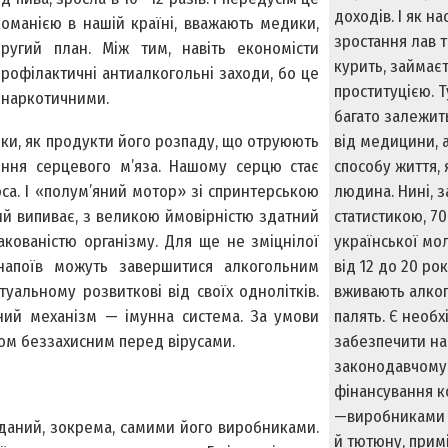
доходів. І як н
оманією в нашій країні, вважають медики,
зростання лав ти
ругий план. Між тим, навіть економісти
курить, займає
рофілактичні антиалкогольні заходи, бо це
проституцією. 
инаркотичними.
багато залежит
ики, як продукти його розпаду, що отруюють
від медицини, а
ення серцевого м’яза. Нашому серцю стає
способу життя,
са. І «полум’яний мотор» зі спринтерською
людина. Нині, з
рий випиває, з великою ймовірністю здатний
статистикою, 70
кованістю організму. Для ще не зміцнілої
української мо
 напоїв можуть завершитися алкогольним
від 12 до 20 рок
туальному розвиткові від своїх однолітків.
вживають алког
ний механізм — імунна система. За умови
палять. Є необх
ком беззахисним перед вірусами.
забезпечити на
законодавчому 
фінансування 
—виробниками
аданий, зокрема, самими його виробниками.
й тютюну, прим