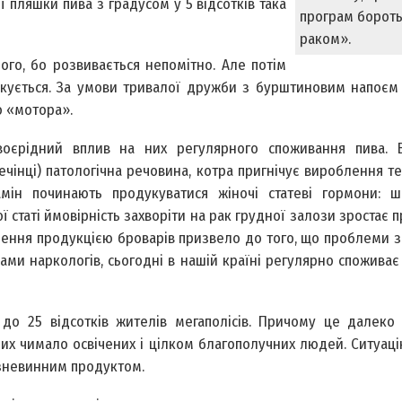
ї пляшки пива з градусом у 5 відсотків така
програм бороть
раком».
ого, бо розвивається непомітно. Але потім
кується. За умови тривалої дружби з бурштиновим напоєм 
о «мотора».
оєрідний вплив на них регулярного споживання пива. В
печінці) патологічна речовина, котра пригнічує вироблення т
мін починають продукуватися жіночі статеві гормони: ш
ї статі ймовірність захворіти на рак грудної залози зростає 
плення продукцією броварів призвело до того, що проблеми 
ками наркологів, сьогодні в нашій країні регулярно споживає
 до 25 відсотків жителів мегаполісів. Причому це далеко
их чимало освічених і цілком благополучних людей. Ситуаці
езневинним продуктом.