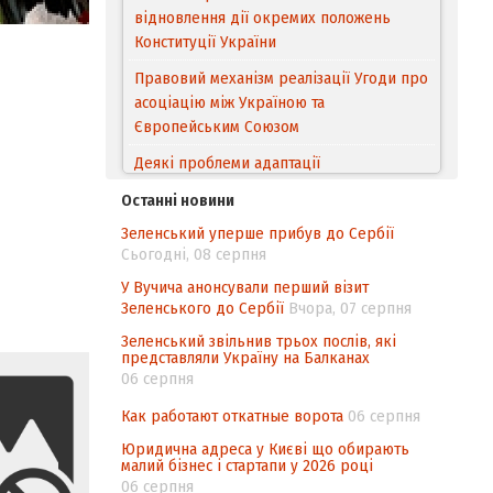
відновлення дії окремих положень
Конституції України
Правовий механізм реалізації Угоди про
асоціацію між Україною та
Європейським Cоюзом
Деякі проблеми адаптації
законодавства України щодо зазначення
походження товарів відповідно до
Останні новини
Угоди про торговельні аспекти прав
Зеленський уперше прибув до Сербії
інтелектуальної власності (TRIPS) у
Сьогодні, 08 серпня
контексті євроінтеграції
У Вучича анонсували перший візит
Аналіз виборчого законодавства щодо
Зеленського до Сербії
Вчора, 07 серпня
невизначеності механізму повторного
Зеленський звільнив трьох послів, які
підрахунку голосів виборців
представляли Україну на Балканах
06 серпня
Інформаційна безпека суспільства
Как работают откатные ворота
06 серпня
Юридична адреса у Києві що обирають
малий бізнес і стартапи у 2026 році
06 серпня