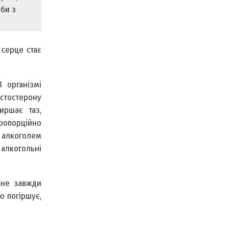
би з
серце стає
 організмі
естостерону
иршає таз,
пропорційно
з алкоголем
 алкогольні
 не завжди
ю погіршує,