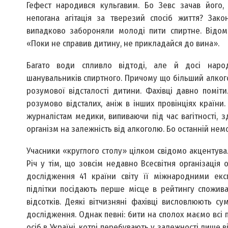
Гефест народився кульгавим. Бо Зевс зачав його,
непогана агітація за тверезий спосіб життя? Зако
випадково забороняли молоді пити спиртне. Відома
«Поки не справив дитину, не прикладайся до вина».
Багато води спливло відтоді, але й досі наро
шанувальників спиртного. Причому що більший алкого
розумової відсталості дитини. Фахівці давно поміт
розумово відсталих, аніж в інших провінціях країни
журналістам медики, випиваючи під час вагітності, 
організм на залежність від алкоголю. Бо останній не
Учасники «круглого столу» цілком свідомо акцентува
Річ у тім, що зовсім недавно Всесвітня організаці
дослідження 41 країни світу її міжнародними експ
підлітки посідають перше місце в рейтингу спожив
відсотків. Деякі вітчизняні фахівці висловлюють с
дослідження. Однак певні: бити на сполох маємо всі пі
осіб в Україні, котрі перебувають у залежності лише ві