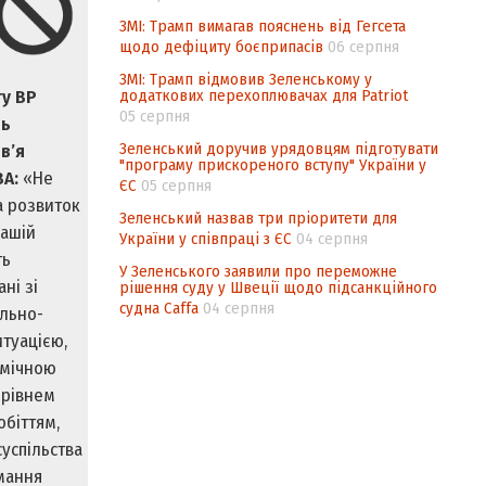
ЗМІ: Трамп вимагав пояснень від Гегсета
щодо дефіциту боєприпасів
06 серпня
ЗМІ: Трамп відмовив Зеленському у
додаткових перехоплювачах для Patriot
ту ВР
05 серпня
нь
Зеленський доручив урядовцям підготувати
в’я
"програму прискореного вступу" України у
ВА:
«Не
ЄС
05 серпня
а розвиток
Зеленський назвав три пріоритети для
нашій
України у співпраці з ЄС
04 серпня
ть
У Зеленського заявили про переможне
ні зі
рішення суду у Швеції щодо підсанкційного
судна Caffa
04 серпня
льно-
туацією,
омічною
 рівнем
обіттям,
успільства
мання