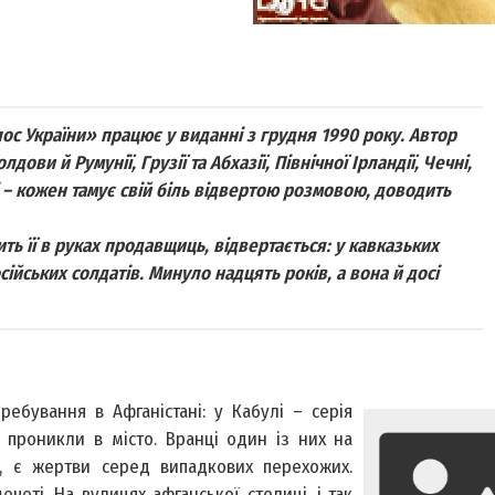
ос України» працює у виданні з грудня 1990 року. Автор
ови й Румунії, Грузії та Абхазії, Північної Ірландії, Чечні,
льні – кожен тамує свій біль відвертою розмовою, доводить
ь її в руках продавщиць, відвертається: у кавказьких
ійських солдатів. Минуло надцять років, а вона й досі
ебування в Афганістані: у Кабулі – серія
 проникли в місто. Вранці один із них на
х, є жертви серед випадкових перехожих.
четі. На вулицях афганської столиці, і так