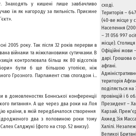
у. Знаходять у кишені лише завбачливо
сході.
ручаю їм як нагороду за пильність. Приємне
Територія – 64
’єкт».
(40-ве місце у св
Населення (2006
– 31 056 997 осі
місце). Столиця
ні 2005 року. Так після 32 років перерви в
Офіційні мови –
рвана війнами та міжклановими сутичками. В
дарі. Грошова 
зиція контролювала більш як 80 відсотків
афгані.
вибори» були б ще більшою утопією, ніж
Адміністративн
ого Грозного. Парламент став спогадом і...
територія Афга
поділяється на 
и в домовленостях Боннської конференції
провінцій і 6 о
ького питання». А ще через два роки на Лоя
Президент – Х
цію країни, в якій передбачалося створення
Карзай. Прем'єр
відродженого два з половиною роки тому
Ахмед Зія Масса
алех Салджукі (фото на стор. 52 внизу).
Халілі. Незалеж
Великої Британі