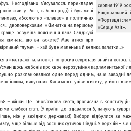
уз. Несподівано з’ясувалося: перекладач
серпня 1919 рок
років жив у Росії, в Бєлгороді) і був мені
Національний г
тановах, абсолютно «плаває» в політичних
«Фортеця іслам
вся... двоповерховим: «Кімнатка на першому
«Серце Азії».
я краще розуміла пояснення пана Салджукі
яка кімната, що ви кажете? Має йтися про
вірливий тлумач, – хай буде маленька й велика палатки...»
ся в «метражі палаток», і попросив секретаря знайти когось і
 Усман щось жебонів про своє нерозуміння парламентської ле
йдушно розкланювалися одне перед одним, наче заводні ля
 між іншим, випускник Київського університету, у його «зе
х 68 – жінки. Це обов’язкова квота, прописана в Конституції:
и слабкої статі. (У країні, де, здавалося б, панують суворі
 ліпше, ніж у західних державах!) Вибори відбулися за м
імату, а ще більше від воєнних сутичок Півдні. У верхній – Се
ся в провінційних та повітових радах і одна третина при