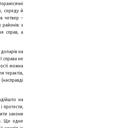
торамісячні
к, середу й
 в четвер –
 районів: з
я справ, а
 доларів на
 І справа не
ності можна
я терактів,
(насправді
надійшло на
і протести,
лити закони
ю. Ще одне