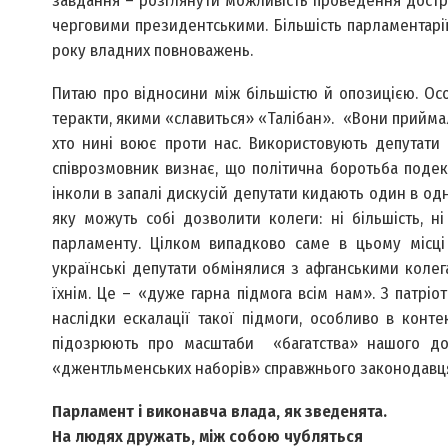
завдання – розглянути можливість проведення достро
черговими президентськими. Більшість парламентарі
року владних повноважень.
Питаю про відносини між більшістю й опозицією. Осо
теракти, якими «славиться» «Талібан». «Вони приймал
хто нині воює проти нас. Використовують депутати 
співрозмовник визнає, що політична боротьба подек
інколи в запалі дискусій депутати кидають один в од
яку можуть собі дозволити колеги: ні більшість, 
парламенту. Цілком випадково саме в цьому місці
українські депутати обмінялися з афганськими колег
їхнім. Це – «дуже гарна підмога всім нам». З патрі
наслідки ескалації такої підмоги, особливо в конте
підозрюють про масштаби «багатства» нашого до
«джентльменських наборів» справжнього законодавця.
Парламент і виконавча влада, як зведенята.
На людях дружать, між собою чубляться