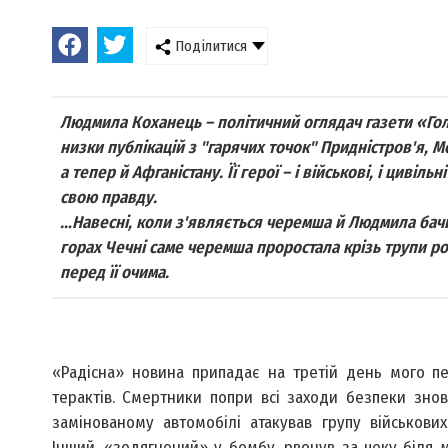
Поділитися
Людмила Коханець – політичний оглядач газети «Гол
низки публікацій з "гарячих точок" Придністров'я, Молд
а тепер й Афганістану. Її герої – і військові, і циві
свою правду.
…Навесні, коли з'являється черемша й Людмила бачит
горах Чечні саме черемша проростала крізь трупи рос
перед її очима.
«Радісна» новина припадає на третій день мого пер
терактів. Смертники попри всі заходи безпеки знов
замінованому автомобілі атакував групу військови
Інший, «зодягнений» у бомбу, рвонув за чеку біля ме