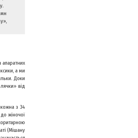
у.
імн
у»,
з апаратних
ксики, а ми
льки. Доки
млячки» від
 кожна з 34
 до жіночої
ажоритарною
наті (Мішану
значається