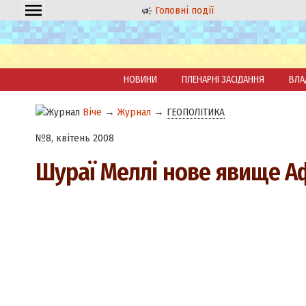
Головні події
НОВИНИ
ПЛЕНАРНІ ЗАСІДАННЯ
ВЛА
Віче
→
Журнал
→
ГЕОПОЛІТИКА
№8, квітень 2008
Шураї Меллі нове явище А