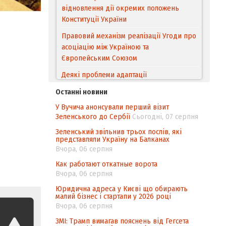
відновлення дії окремих положень
Конституції України
Правовий механізм реалізації Угоди про
асоціацію між Україною та
Європейським Cоюзом
Деякі проблеми адаптації
законодавства України щодо зазначення
Останні новини
походження товарів відповідно до
У Вучича анонсували перший візит
Угоди про торговельні аспекти прав
Зеленського до Сербії
Сьогодні, 07 серпня
інтелектуальної власності (TRIPS) у
контексті євроінтеграції
Зеленський звільнив трьох послів, які
представляли Україну на Балканах
Аналіз виборчого законодавства щодо
Вчора, 06 серпня
невизначеності механізму повторного
Как работают откатные ворота
підрахунку голосів виборців
Вчора, 06 серпня
Інформаційна безпека суспільства
Юридична адреса у Києві що обирають
малий бізнес і стартапи у 2026 році
Вчора, 06 серпня
ЗМІ: Трамп вимагав пояснень від Гегсета