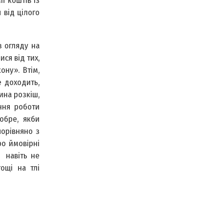
ї коштів із
 від цілого
з огляду на
ся від тих,
ону». Втім,
е доходить,
ина розкіш,
ання роботи
обре, якби
порівняно з
ро ймовірні
і навіть не
ощі на тлі