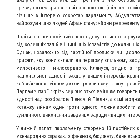
президентом країни за чіткою квотою (стільки-то жінок
пізніше в інтерв’ю секретар парламенту Абдулсатт
найрозумніших людей Афганістану: «Вони репрезентуют
Політично-ідеологічний спектр депутатського корпусу
від колишніх талібів і нинішніх ісламістів до колишні
Однак, незалежно від партійної прописки чи ідеолог
присяги, яку вони склали на першому спільному засід
милостивого і милосердного. Клянуся, згідно з п
національної єдності, захисту вищих інтересів краї
зобов’язання відповідають реальному стану речей
Парламентарії скрізь вирізняються вмінням говорити 
єдності над розбратом Півночі й Півдня, а самі моджа
«стежку війни» один проти одного, можна зробити 
сумлінного виконання завдань» заради «вищих інтере
У нижній палаті парламенту створено 18 постійних к
міжнародних справах, з фінансів, бюджету, банківської