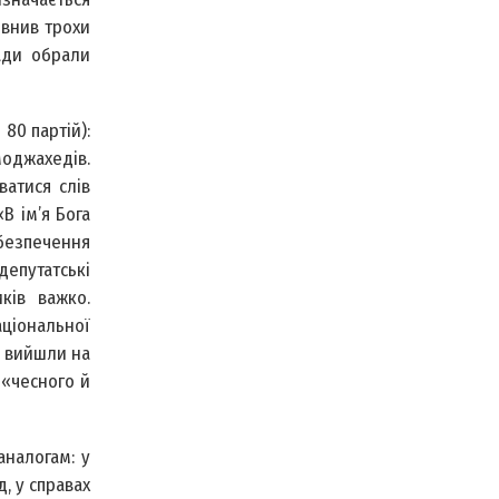
певнив трохи
ради обрали
80 партій):
моджахедів.
ватися слів
В ім’я Бога
безпечення
депутатські
ків важко.
аціональної
» вийшли на
 «чесного й
аналогам: у
д, у справах