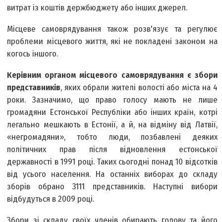
витрат із коштів держбюджету або інших джерел.
Місцеве самоврядування також розв'язує та регулює
проблеми місцевого життя, які не покладені законом на
когось іншого.
Керівним органом місцевого самоврядування є збори
представників
, яких обрали жителі волості або міста на 4
роки. Зазначимо, що право голосу мають не лише
громадяни Естонської Республіки або інших країн, котрі
легально мешкають в Естонії, а й, на відміну від Латвії,
«негромадяни», тобто люди, позбавлені деяких
політичних прав після відновлення естонської
державності в 1991 році. Таких сьогодні понад 10 відсотків
від усього населення. На останніх виборах до складу
зборів обрано 3111 представників. Наступні вибори
відбудуться в 2009 році.
Збори зі складу своїх членів обирають голову та його