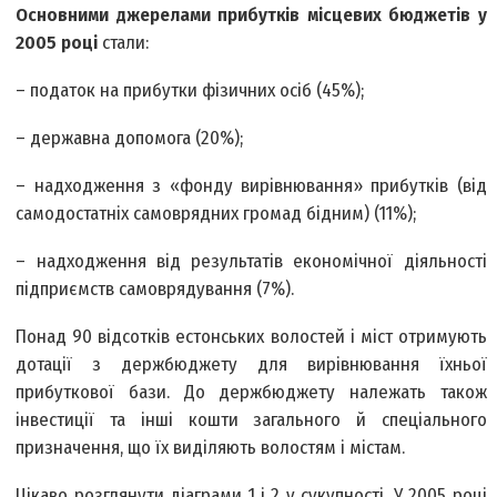
Основними джерелами прибутків місцевих бюджетів у
2005 році
стали:
– податок на прибутки фізичних осіб (45%);
– державна допомога (20%);
– надходження з «фонду вирівнювання» прибутків (від
самодостатніх самоврядних громад бідним) (11%);
– надходження від результатів економічної діяльності
підприємств самоврядування (7%).
Понад 90 відсотків естонських волостей і міст отримують
дотації з держбюджету для вирівнювання їхньої
прибуткової бази. До держбюджету належать також
інвестиції та інші кошти загального й спеціального
призначення, що їх виділяють волостям і містам.
Цікаво розглянути діаграми 1 і 2 у сукупності. У 2005 році