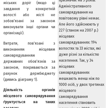
призначає на 5 років.
міських доріг (якщо ці
Адміністративного
завдання у конкретній
самоврядування на
волості або місті не
повітовому рівні немає.
зобов'язані за законом
Але його здійснюють у
виконувати інші органи чи
227 (станом на 2007 р.)
організації).
місцевих
самоврядуваннях: 194
Витрати, пов'язані з
волостях та 33 містах, які
виконанням місцевим
дуже різні за кількістю
самоврядуванням
населення. Так, у 34
державних обов'язків за
місцевих
законом, покриваються за
самоврядуваннях
рахунок держбюджету
мешкають менш ніж по
(дивись діаграму 1).
1000 осіб, у двох третинах
Діяльність органів
місцевого
місцевого самоврядування
самоврядування
ґрунтується на таких
населення становить
засадах: