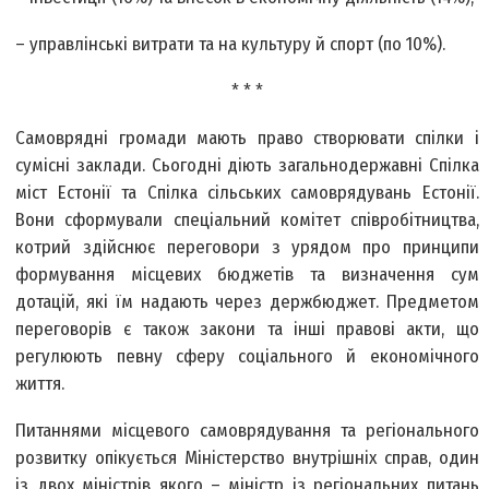
– управлінські витрати та на культуру й спорт (по 10%).
* * *
Самоврядні громади мають право створювати спілки і
сумісні заклади. Сьогодні діють загальнодержавні Спілка
міст Естонії та Спілка сільських самоврядувань Естонії.
Вони сформували спеціальний комітет співробітництва,
котрий здійснює переговори з урядом про принципи
формування місцевих бюджетів та визначення сум
дотацій, які їм надають через держбюджет. Предметом
переговорів є також закони та інші правові акти, що
регулюють певну сферу соціального й економічного
життя.
Питаннями місцевого самоврядування та регіонального
розвитку опікується Міністерство внутрішніх справ, один
із двох міністрів якого – міністр із регіональних питань