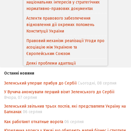
національних інтересів у стратегічних
нормативно-правових документах
Аспекти правового забезпечення
відновлення дії окремих положень
Конституції України
Правовий механізм реалізації Угоди про
асоціацію між Україною та
Європейським Cоюзом
Деякі проблеми адаптації
законодавства України щодо зазначення
Останні новини
походження товарів відповідно до
Угоди про торговельні аспекти прав
Зеленський уперше прибув до Сербії
Сьогодні, 08 серпня
інтелектуальної власності (TRIPS) у
У Вучича анонсували перший візит Зеленського до Сербії
контексті євроінтеграції
Вчора, 07 серпня
Аналіз виборчого законодавства щодо
Зеленський звільнив трьох послів, які представляли Україну на
невизначеності механізму повторного
Балканах
06 серпня
підрахунку голосів виборців
Как работают откатные ворота
06 серпня
Інформаційна безпека суспільства
Юридична адреса у Києві що обирають малий бізнес і стартапи