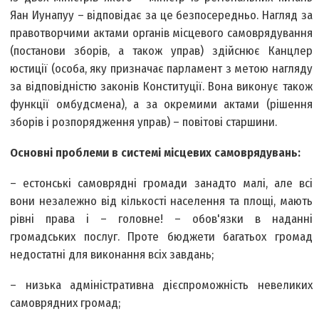
Яан Иунапуу – відповідає за це безпосередньо. Нагляд за
правотворчими актами органів місцевого самоврядування
(постанови зборів, а також управ) здійснює Канцлер
юстиції (особа, яку призначає парламент з метою нагляду
за відповідністю законів Конституції. Вона виконує також
функції омбудсмена), а за окремими актами (рішення
зборів і розпорядження управ) – повітові старшини.
Основні проблеми в системі місцевих самоврядувань:
– естонські самоврядні громади занадто малі, але всі
вони незалежно від кількості населення та площі, мають
рівні права і – головне! – обов'язки в наданні
громадських послуг. Проте бюджети багатьох громад
недостатні для виконання всіх завдань;
– низька адміністративна дієспроможність невеликих
самоврядних громад;