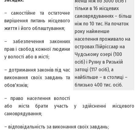
менш ніж по 3000 осіб і
тільки в 16 місцевих
– самостійне та остаточне
самоврядуваннях – більш
вирішення питань місцевого
ніж по 10 тис. На початок
життя і його облаштування;
року найменше
населення проживало на
– забезпечення законних
островах Пійріссаар на
прав і свобод кожної людини
Чудському озері (100
у волості або в місті;
осіб) і Рухну в Ризькій
затоці (117 осіб), а
– дотримання законів під час
найбільше – в столиці –
виконання своїх завдань та
близько 400 тис. осіб.
обов'язків;
– право населення волості
або міста брати участь у здійсненні місцевого
самоврядування;
– відповідальність за виконання своїх завдань;