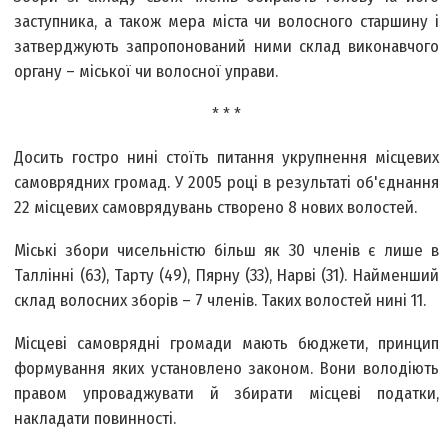
заступника, а також мера міста чи волосного старшину і
затверджують запропонований ними склад виконавчого
органу – міської чи волосної управи.
* * *
Досить гостро нині стоїть питання укрупнення місцевих
самоврядних громад. У 2005 році в результаті об'єднання
22 місцевих самоврядувань створено 8 нових волостей.
Міські збори чисельністю більш як 30 членів є лише в
Таллінні (63), Тарту (49), Пярну (33), Нарві (31). Найменший
склад волосних зборів – 7 членів. Таких волостей нині 11.
Місцеві самоврядні громади мають бюджети, принцип
формування яких установлено законом. Вони володіють
правом упроваджувати й збирати місцеві податки,
накладати повинності.