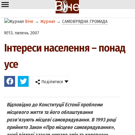
Віче
→
Журнал
→
САМОВРЯДНА ГРОМАДА
№13, липень 2007
Інтереси населення – понад
усе
Поділитися
Відповідно до Конституції Естонії проблеми
місцевого життя та його облаштування
розв'язують місцеві самоврядування. В 1993 році
прийнято Закон «Про місцеве самоврядування»,
який відтоді зазнав чимало змін та доповнень.