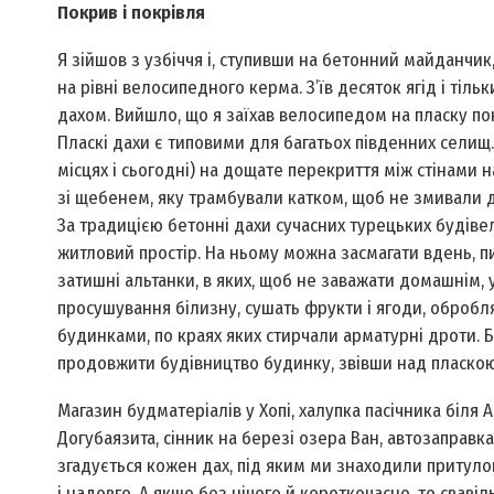
Покрив і покрівля
Я зійшов з узбіччя і, ступивши на бетонний майданчи
на рівні велосипедного керма. З’їв десяток ягід і тіль
дахом. Вийшло, що я заїхав велосипедом на пласку пок
Пласкі дахи є типовими для багатьох південних селищ. 
місцях і сьогодні) на дощате перекриття між стінами
зі щебенем, яку трамбували катком, щоб не змивали д
За традицією бетонні дахи сучасних турецьких будів
житловий простір. На ньому можна засмагати вдень, пи
затишні альтанки, в яких, щоб не заважати домашнім, 
просушування білизну, сушать фрукти і ягоди, оброб
будинками, по краях яких стирчали арматурні дроти. Б
продовжити будівництво будинку, звівши над пласкою
Магазин будматеріалів у Хопі, халупка пасічника біля 
Догубаязита, сінник на березі озера Ван, автозаправк
згадується кожен дах, під яким ми знаходили притулок
і надовго. А якщо без нічого й короткочасно, то свав