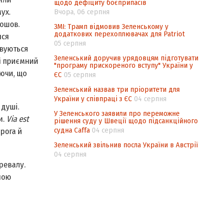
щодо дефіциту боєприпасів
ух.
Вчора, 06 серпня
дошов.
ЗМІ: Трамп відмовив Зеленському у
додаткових перехоплювачах для Patriot
шся
05 серпня
овуються
Зеленський доручив урядовцям підготувати
 і приємний
"програму прискореного вступу" України у
іючи, що
ЄС
05 серпня
Зеленський назвав три пріоритети для
України у співпраці з ЄС
04 серпня
 душі.
У Зеленського заявили про переможне
и.
Via est
рішення суду у Швеції щодо підсанкційного
судна Caffa
04 серпня
орога й
Зеленський звільнив посла України в Австрії
04 серпня
ревалу.
ною