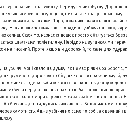
Так турки називають зупинку. Передусім автобусну. Дорогою 
мене язик вимовити по­турецьки, нехай вже краще по­нашому —
ь затишними альтанками. Під одним навісом ми навіть знайш
еку. Найчастіше ж тимчасові споруди на узбіччях нашвидкуру
іх селищ. Скажімо, каркас із дощок просто обтягується брезе
адається шматками поліетилену. Нерідко на зупинках ми переч
кон не писаний. Проте, якщо він дорожній, то саме для «дура
на узбіччі мені спало на думку: як немає річки без берегів, т
від напруженого дорожнього бігу, я часто по­справжньому відч
о переживає людина, вибита з життєвої колії і відкинута доле
 саме узбіччя нерідко виявляється тією бажаною єдиною прис
ивого життєвого моря нарешті можна знайти спокій і надію. 
и або боязні відстати, кудись запізнитися. Водночас немає поч
 через самотність. Адже узбіччя не саме по собі, а одвічний і 
шляху.