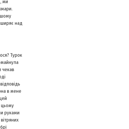
, ми
хмари.
ішому
а ширяє над
лося? Турок
ромайнула
м чекав
оді
 відповідь
она в мене
 цей
о цьому
али руками
 вітряних
брі