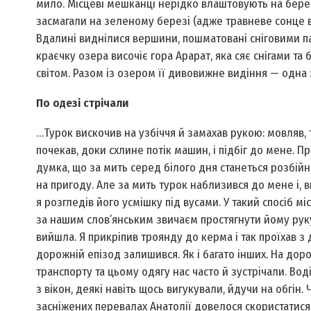
мило. Місцеві мешканці нерідко влаштовують на березі
засмагали на зеленому березі (адже травневе сонце в
Вдалині виднілися вершини, пошматовані сніговими па
краєчку озера височіє гора Арарат, яка сяє снігами та
світом. Разом із озером її дивовижне видіння — одна
По одезі стрічали
…Турок вискочив на узбіччя й замахав рукою: мовляв, 
почекав, доки схлине потік машин, і підбіг до мене. 
думка, що за мить серед білого дня станеться розбійн
на пригоду. Але за мить турок наблизився до мене і, 
я розгледів його усмішку під вусами. У такий спосіб м
за нашим слов’янським звичаєм простягнути йому руку.
вийшла. Я прикріпив троянду до керма і так проїхав з 
дорожній епізод залишився. Як і багато інших. На дор
транспорту та цьому одягу нас часто й зустрічали. Вод
з вікон, деякі навіть щось вигукували, йдучи на обгін.
засніжених перевалах Анатолії довелося скористатися 