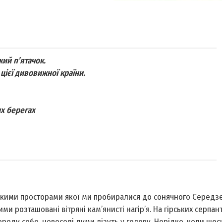
кий п’ятачок.
цієї дивовижної країни.
их берегах
 дикими просторами якої ми пробиралися до сонячного Середз
ми розташовані вітряні кам’янисті нагір’я. На гірських серпан
реду себе, невеселі думи лізуть у голову. Нерідко, коли щос