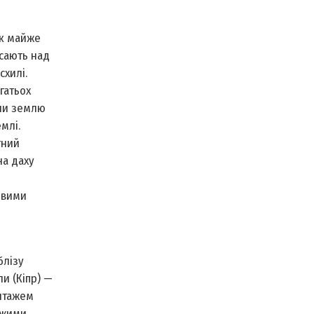
ок майже
исають над
схилі.
гатьох
али землю
млі.
тний
на даху
овими
блізу
и (Кіпр) —
антажем
ужими