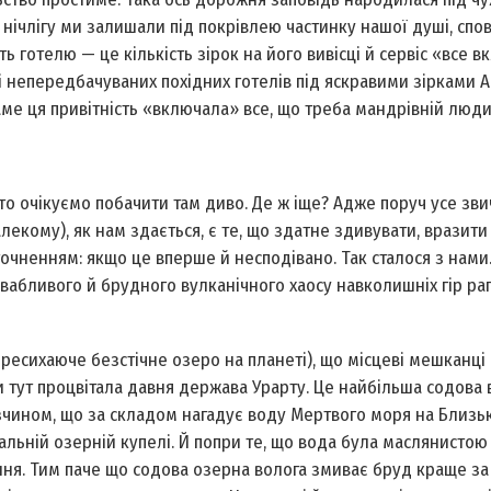
 нічлігу ми залишали під покрівлею частинку нашої душі, спо
 готелю — це кількість зірок на його вивісці й сервіс «все в
і непередбачуваних похідних готелів під яскравими зірками Ан
 Саме ця привітність «включала» все, що треба мандрівній люди
о очікуємо побачити там диво. Де ж іще? Адже поруч усе зви
екому), як нам здається, є те, що здатне здивувати, вразити 
уточненням: якщо це вперше й несподівано. Так сталося з нами.
ривабливого й брудного вулканічного хаосу навколишніх гір ра
ресихаюче безстічне озеро на планеті), що місцеві мешканці
ери тут процвітала давня держава Урарту. Це найбільша содова
розчином, що за складом нагадує воду Мертвого моря на Близь
льній озерній купелі. Й попри те, що вода була маслянистою 
ня. Тим паче що содова озерна волога змиває бруд краще за 