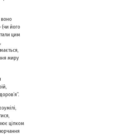
 воно
 (чи його
італи цим
,
мається,
ння миру
я
ій,
доров’я”.
зумілі,
ися,
орює цілком
дзюрчання