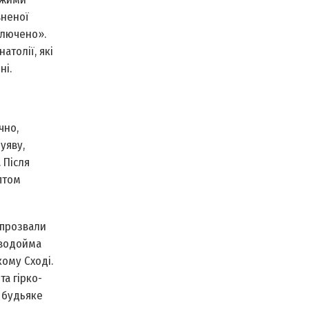
вненої
ключено».
атолії, які
ні.
чно,
уяву,
 Після
птом
 прозвали
 водойма
кому Сході.
та гірко­
будь­яке