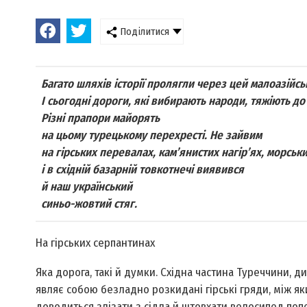
Поділитися
Багато шляхів історії пролягли через цей малоазійсь
І сьогодні дороги, які вибирають народи, тяжіють до 
Різні прапори майорять
на цьому турецькому перехресті. Не зайвим
на гірських перевалах, кам’янистих нагір’ях, морськ
і в східній базарній товкотнечі виявився
й наш український
синьо-жовтий стяг.
На гірських серпантинах
Яка дорога, такі й думки. Східна частина Туреччини,
являє собою безладно розкидані гірські гряди, між яки
доводиться злізати з сідла й штовхати велосипед попе