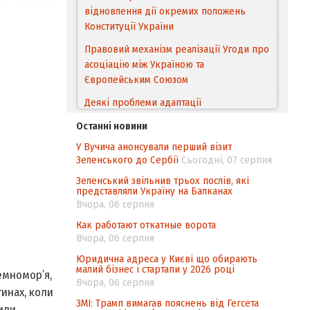
відновлення дії окремих положень
Конституції України
Правовий механізм реалізації Угоди про
асоціацію між Україною та
Європейським Cоюзом
Деякі проблеми адаптації
законодавства України щодо зазначення
Останні новини
походження товарів відповідно до
У Вучича анонсували перший візит
Угоди про торговельні аспекти прав
Зеленського до Сербії
Сьогодні, 07 серпня
інтелектуальної власності (TRIPS) у
контексті євроінтеграції
Зеленський звільнив трьох послів, які
представляли Україну на Балканах
Аналіз виборчого законодавства щодо
Вчора, 06 серпня
невизначеності механізму повторного
Как работают откатные ворота
підрахунку голосів виборців
Вчора, 06 серпня
Інформаційна безпека суспільства
Юридична адреса у Києві що обирають
малий бізнес і стартапи у 2026 році
емномор’я,
Вчора, 06 серпня
тинах, коли
ЗМІ: Трамп вимагав пояснень від Гегсета
или