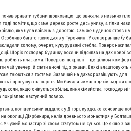
к, почав зривати губами шовковицю, що звисала з низьких гіл
ки тоді помітив, що саме дерево росте десь унизу, а гілки нав
рівлю, яка була врівень з дорогою. Сам же будинок стояв на 
Особливо багато таких дахів у Туреччині. У селах раніше (у ба
 накладали солому, очерет, кукурудзяні стебла. Поверх насип
ощі. Щорік господар будинку восени підсипав на дах нової зе
ель роблять пласкими. Поверхня покрівлі — це цілком комфор
ти чай увечері й спати вночі під зірками. Деякі влаштовують 
усамітнюються з гостями. Зазвичай на дахах розвішують для
ляють і просушують шерсть. Ми бачили чимало дахів над житл
удь­коли, якщо очікується збільшення сімейства, господар міг
 покрівлею наступний поверх.
Артвіна, поліцейський відділок у Дігорі, курдське кочовище по
а на околиці Діярбакира, келія древнього монастиря у Болташл
. У чужий монастир зі своїм статутом не сунься. Це якщо з в
ільство простиме. Така ось дорожня заповідь народилася під ч