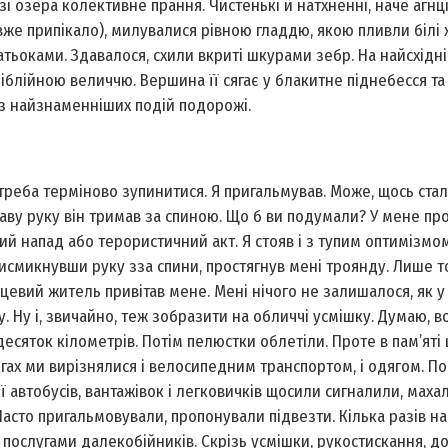
 озера колективне прання. Чистенькі й натхненні, наче агнці
же припікало), милувалися рівною гладдю, якою пливли білі 
тьоками. Здавалося, схили вкриті шкурами зебр. На найсхідн
 біблійною величчю. Вершина її сягає у блакитне піднебесся т
 з найзнаменніших подій подорожі.
треба терміново зупинитися. Я пригальмував. Може, щось ста
Праву руку він тримав за спиною. Що б ви подумали? У мене п
ий напад або терористичний акт. Я стояв і з тупим оптимізмо
висмикнувши руку з­за спини, простягнув мені троянду. Лише т
ісцевий житель привітав мене. Мені нічого не залишалося, як у
 Ну і, звичайно, теж зобразити на обличчі усмішку. Думаю, в
десяток кілометрів. Потім пелюстки облетіли. Проте в пам’яті
огах ми вирізнялися і велосипедним транспортом, і одягом. П
ії автобусів, вантажівок і легковичків щосили сигналили, мах
 Часто пригальмовували, пропонували підвезти. Кілька разів на
послугами далекобійників. Скрізь усмішки, рукостискання, до