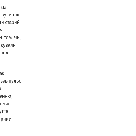
нам
 зупинок.
ли старий
ч
нтом. Чи,
ікували
ков»­
ак
ував пульс
ю
танню,
Немає
уття
вірний