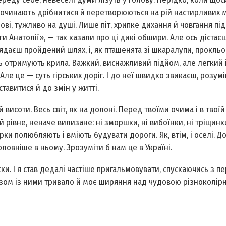
 починають дрібнитися й перетворюються на рій настирливих м
ові, тужливо на душі. Лише піт, хрипке дихання й човгання пі
и Анатолії», — так казали про ці дикі обшири. Але ось дістає
ядаєш пройдений шлях, і, як пташенята зі шкаралупи, прокль
ть отримують крила. Важкий, виснажливий підйом, але легкий
 Але це — суть гірських доріг. І до неї швидко звикаєш, розум
ставитися й до змін у житті.
 висоти. Весь світ, як на долоні. Перед твоїми очима і в твоїй
рівне, неначе вилизане: ні зморшки, ні вибоїнки, ні тріщинк
Турки полюбляють і вміють будувати дороги. Як, втім, і оселі. Д
оловніше в ньому. Зрозуміти б нам це в Україні.
. І я став дедалі частіше пригальмовувати, спускаючись з пе
азом із ними тривало й моє ширяння над чудовою різноколір