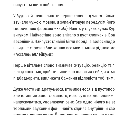
напуття та щирі побажання.
У будь­якій точці планети перше слово під час знайом
звучало чужою мовою, я запам’ятовую передусім його.
скороченою формою «Хай!»). Навіть у глухих аулах Кур
вигуком. Найчастіше воно злітало з вуст хлопчаків. Во
веселіший. Найпустотливіші бігли поряд із велосипедо
швидше сприяє зближенню все­таки вітання рідною мо
«Ассалам аллейкум!».
Перше вітальне слово визначає ситуацію, реакцію та 
з людиною так, щоб не лише «позначити» себе, а й за
підбадьорити, викликати бажання відповісти тобі тим 
Дуже часто ми дратуємося, втомлюємося від пустопорож
але істинний зміст сказаного, його суть важко вловимі
напружуватися, уловлюючи сенс. Все одно нічого не зр
терпимий звуковий фон і навіть сприяє внутрішній с
струмка, шерех листя. Й нерідко трапляється, що одне