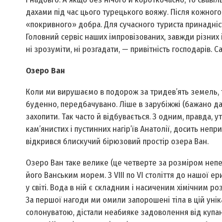
дахами під час цього турецького вояжу. Після кожного
«покривного» добра. Для сучасного туриста принадність
Головний сервіс наших імпровізованих, завжди різних 
ні зрозуміти, ні розгадати, — привітність господарів.
Озеро Ван
Коли ми вирушаємо в подорож за тридев’ять земель, т
буденно, передбачувано. Ліше в зарубіжжі (бажано дал
захопити. Так часто й відбувається. З одним, правда, 
кам’янистих і пустинних нагір’їв Анатолії, досить неп
відкрився блискучий бірюзовий простір озера Ван.
Озеро Ван таке велике (це четверте за розміром непе
його Ванським морем. З VIII по VI століття до нашої 
у світі. Вода в ній є складним і насиченим хімічним 
За першої нагоди ми омили запорошені тіла в цій уніка
солонуватою, дістали неабияке задоволення від купан