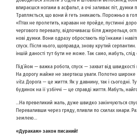
впираєшся ногами в асфальт, а очі заливає піт, думки
Трапляється, що вони й геть зникають. Порожньо в гол
«Птах не пролетить, караван не пройде, пустинні дорог
чергового перевалу, відпочиваєш біля джерельця, огл
нові думки. Вони одразу обростають пір’їнками і наві
спуск. Після нього, щоправда, знову крутий серпантин.
іншій даності тут бути не може. Так само, мабуть, слід 
Під’йом — важка робота, спуск — захват від швидкості й
На дорогу майже не звертаєш уваги. Полотно широке й 
vita
. Дорога — це життя. Як у давнину, так і сьогодні. 
будинок на її узбіччі — це справді життя. Мабуть, найг
…На превеликий жаль, дуже швидко закінчуються спуски
Переваливши через гряду, пливли по схилах хмари. Р
землею…
«Дуракам» закон писаний!