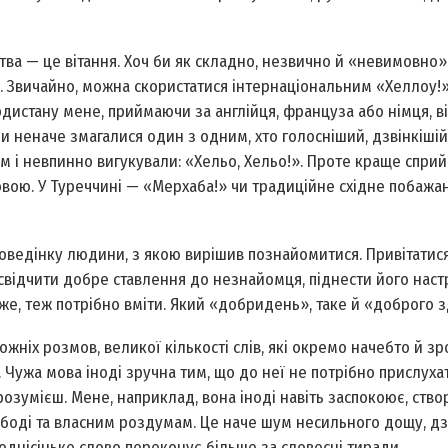
ства — це вітання. Хоч би як складно, незвично й «невимовно»
 Звичайно, можна скористатися інтернаціональним «Хеллоу!»
дистану мене, прий­маючи за англійця, француза або німця, в
ни неначе змагалися один з одним, хто голосніший, дзвінкішій
м і невпинно вигукували: «Хельо, Хельо!». Проте краще сприй
вою. У Туреччині — «Мерхаба!» чи традиційне східне побажа
поведінку людини, з якою вирішив познайомитися. Привітатис
свідчити добре ставлення до незнайомця, піднести його настр
же, теж потрібно вміти. Який «добридень», таке й «доброго з
ніх розмов, великої кількості слів, які окремо начебто й зро
. Чужа мова іноді зручна тим, що до неї не потрібно прислухат
озумієш. Мене, наприклад, вона іноді навіть заспокоює, ств
вободі та власним роздумам. Це наче шум несильного дощу, 
­однісіньке слово переконує більше за словесні тиради.