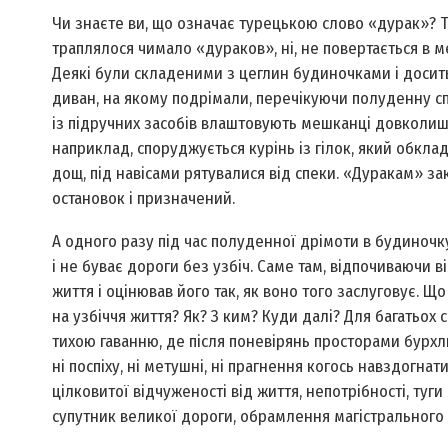
Чи знаєте ви, що означає турецькою слово «дурак»? 
траплялося чимало «дураков», ні, не повертається в 
Деякі були складеними з цеглин будиночками і досит
диван, на якому подрімали, перечікуючи полуденну сп
із підручних засобів влаштовують мешканці довколишн
наприклад, споруджується курінь із гілок, який обкл
дощ, під навісами рятувалися від спеки. «Дуракам» за
остановок і призначений.
А одного разу під час полуденної дрімоти в будиночку 
і не буває дороги без узбіч. Саме там, відпочиваючи 
життя і оцінював його так, як воно того заслуговує. Щ
на узбіччя життя? Як? З ким? Куди далі? Для багатьох
тихою гаванню, де після поневірянь просторами бурхл
ні поспіху, ні метушні, ні прагнення когось навздогнат
цілковитої відчуженості від життя, непотрібності, туги
супутник великої дороги, обрамлення магістрального 