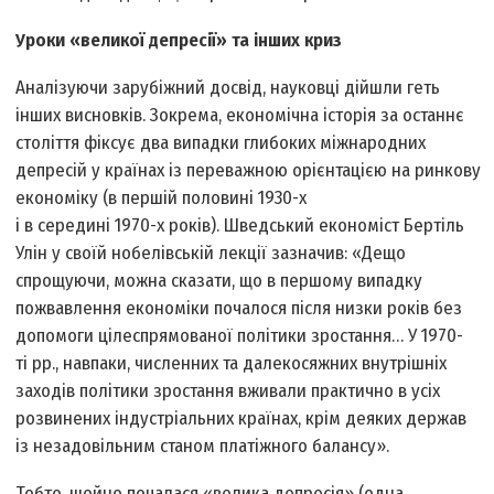
Уроки «великої депресії» та інших криз
Аналізуючи зарубіжний досвід, науковці дійшли геть
інших висновків. Зокрема, економічна історія за останнє
століття фіксує два випадки глибоких міжнародних
депресій у країнах із переважною орієнтацією на ринкову
економіку (в першій половині 1930-х
і в середині 1970-х років). Шведський економіст Бертіль
Улін у своїй нобелівській лекції зазначив: «Дещо
спрощуючи, можна сказати, що в першому випадку
пожвавлення економіки почалося після низки років без
допомоги цілеспрямованої політики зростання… У 1970-
ті рр., навпаки, численних та далекосяжних внутрішніх
заходів політики зростання вживали практично в усіх
розвинених індустріальних країнах, крім деяких держав
із незадовільним станом платіжного балансу».
Тобто, щойно почалася «велика депресія» (одна