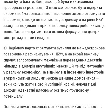
може бути багато. Важливо, щоб була максимальна
прозорість їх реалізації. З цією метою має бути відкрита
окрема веб-сторінка, з якої населення зможе отримувати
інформацію щодо вживаних на урядовому й на рівні НБУ
заходів з подолання кризи, переліку нових робочих місць
тощо. Так закладатиметься основа формування довіри
між громадянами і владою;
в) Нацбанку варто спрямувати зусилля не на «дострокове
повернення рефінансування НБУ», а на вкрай важливу
справу: запропонувати механізми переведення десятків
мільярдів доларів внутрішніх інвестицій «з-під матраців»
у реальну економіку. На відміну від іноземних інвесторів
з українськими людьми можна швидше домовитися —
вони хочуть жити в своїй успішній країні, маючи гідні
доходи, адекватні власному освітньо-трудовому
потенціалу.
Оскільки неузгодженість різних правових актів і заходів