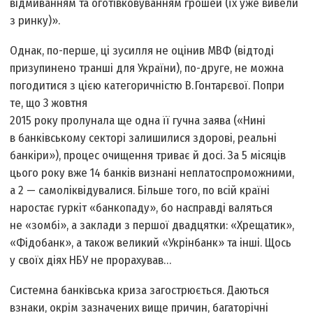
відмиванням та оготівковуванням грошей (їх уже вивели
з ринку)».
Однак, по-перше, ці зусилля не оцінив МВФ (відтоді
призупинено транші для України), по-друге, не можна
погодитися з цією категоричністю В. Гонтарєвої. Попри
те, що 3 жовтня
2015 року пролунала ще одна її гучна заява («Нині
в банківському секторі залишилися здорові, реальні
банкіри»), процес очищення триває й досі. За 5 місяців
цього року вже 14 банків визнані неплатоспроможними,
а 2 — самоліквідувалися. Більше того, по всій країні
наростає гуркіт «банкопаду», бо насправді валяться
не «зомбі», а заклади з першої двадцятки: «Хрещатик»,
«Фідобанк», а також великий «Укрінбанк» та інші. Щось
у своїх діях НБУ не прорахував…
Системна банківська криза загострюється. Даються
взнаки, окрім зазначених вище причин, багаторічні