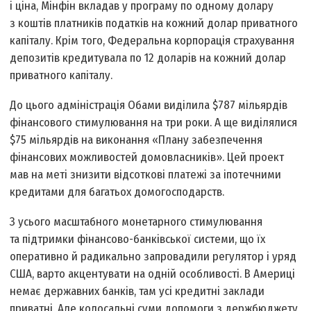
і ціна, Мінфін вкладав у програму по одному долару
з коштів платників податків на кожний долар приватного
капіталу. Крім того, Федеральна корпорація страхування
депозитів кредитувала по 12 доларів на кожний долар
приватного капіталу.
До цього адміністрація Обами виділила $787 мільярдів
фінансового стимулювання на три роки. А ще виділялися
$75 мільярдів на виконання «Плану забезпечення
фінансових можливостей домовласників». Цей проект
мав на меті знизити відсоткові платежі за іпотечними
кредитами для багатьох домогосподарств.
З усього масштабного монетарного стимулювання
та підтримки фінансово-банківської системи, що їх
оперативно й радикально запровадили регулятор і уряд
США, варто акцентувати на одній особливості. В Америці
немає державних банків, там усі кредитні заклади
приватні. Але колосальні суми допомоги з держбюджету