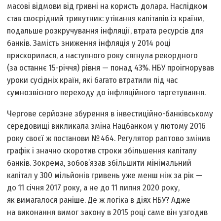
масові відмови від гривні на користь долара. Наслідком
став своєрідний трикутник: утікання капіталів із країни,
подальше розкручування інфляції, втрата ресурсів для
банків. Замість зниження інфляція у 2014 році
прискорилася, а наступного року сягнула рекордного
(за останнє 15-річчя) рівня — понад 43%. НБУ проігнорував
уроки сусідніх країн, які багато втратили під час
сумнозвісного переходу до інфляційного таргетування.
Чергове серйозне збурення в інвестиційно-банківському
сере­довищі викликала зміна Нацбанком у лютому 2016
року своєї ж постанови № 464. Регулятор раптово змінив
графік і значно скоротив строки збільшення капіталу
банків. Зокрема, зобов’язав збільшити мінімальний
капітал у 300 мільйонів гривень уже менш ніж за рік —
до 11 січня 2017 року, а не до 11 липня 2020 року,
як вимагалося раніше. Де ж логіка в діях НБУ? Адже
на виконання вимог закону в 2015 році саме він узгодив