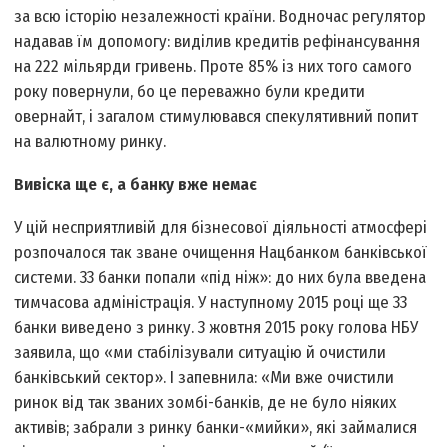
за всю історію незалежності країни. Водночас регулятор
надавав їм допомогу: виділив кредитів рефінансування
на 222 мільярди гривень. Проте 85% із них того самого
року повернули, бо це переважно були кредити
овернайт, і загалом стимулювався спекулятивний попит
на валютному ринку.
Вивіска ще є, а банку вже немає
У цій несприятливій для бізнесової діяльності атмосфері
розпочалося так зване очищення Нацбанком банківської
системи. 33 банки попали «під ніж»: до них була введена
тимчасова адміністрація. У наступному 2015 році ще 33
банки виведено з ринку. 3 жовтня 2015 року голова НБУ
заявила, що «ми стабілізували ситуацію й очистили
банківський сектор». І запевнила: «Ми вже очистили
ринок від так званих зомбі-банків, де не було ніяких
активів; забрали з ринку банки-«мийки», які займалися