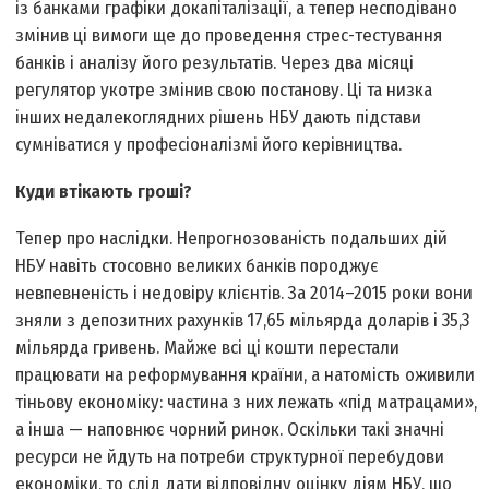
із банками графіки докапіталізації, а тепер несподівано
змінив ці вимоги ще до проведення стрес-тестування
банків і аналізу його результатів. Через два місяці
регулятор укотре змінив свою постанову. Ці та низка
інших недалекоглядних рішень НБУ дають підстави
сумніватися у професіоналізмі його керівництва.
Куди втікають гроші?
Тепер про наслідки. Непрогнозованість подальших дій
НБУ навіть стосовно великих банків породжує
невпевненість і недовіру клієнтів. За 2014–2015 роки вони
зняли з депозитних рахунків 17,65 мільярда доларів і 35,3
мільярда гривень. Майже всі ці кошти перестали
працювати на реформування країни, а натомість оживили
тіньову економіку: частина з них лежать «під матрацами»,
а інша — наповнює чорний ринок. Оскільки такі значні
ресурси не йдуть на потреби структурної перебудови
економіки, то слід дати відповідну оцінку діям НБУ, що