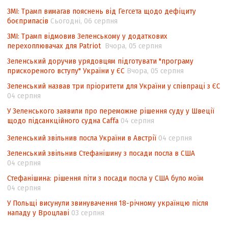
підрахунку голосів виборців
ЗМІ: Трамп вимагав пояснень від Гегсета щодо дефіциту
боєприпасів
Сьогодні, 06 серпня
Інформаційна безпека суспільства
ЗМІ: Трамп відмовив Зеленському у додаткових
Контент-аналіз відображення сенсу
перехоплювачах для Patriot
Вчора, 05 серпня
національних інтересів у стратегічних
Зеленський доручив урядовцям підготувати "програму
нормативно-правових документах
прискореного вступу" України у ЄС
Вчора, 05 серпня
Зеленський назвав три пріоритети для України у співпраці з ЄС
04 серпня
У Зеленського заявили про переможне рішення суду у Швеції
щодо підсанкційного судна Caffa
04 серпня
Зеленський звільнив посла України в Австрії
04 серпня
Зеленський звільнив Стефанішину з посади посла в США
04 серпня
Стефанішина: рішення піти з посади посла у США було моїм
04 серпня
У Польщі висунули звинувачення 18-річному українцю після
нападу у Вроцлаві
03 серпня