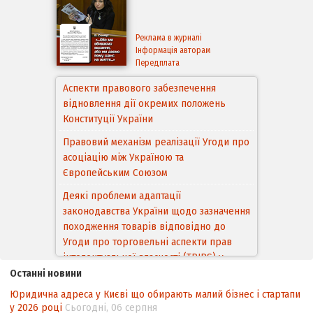
Реклама в журналі
Інформація авторам
Передплата
Аспекти правового забезпечення
відновлення дії окремих положень
Конституції України
Правовий механізм реалізації Угоди про
асоціацію між Україною та
Європейським Cоюзом
Деякі проблеми адаптації
законодавства України щодо зазначення
походження товарів відповідно до
Угоди про торговельні аспекти прав
інтелектуальної власності (TRIPS) у
контексті євроінтеграції
Останні новини
Юридична адреса у Києві що обирають малий бізнес і стартапи
Аналіз виборчого законодавства щодо
у 2026 році
Сьогодні, 06 серпня
невизначеності механізму повторного