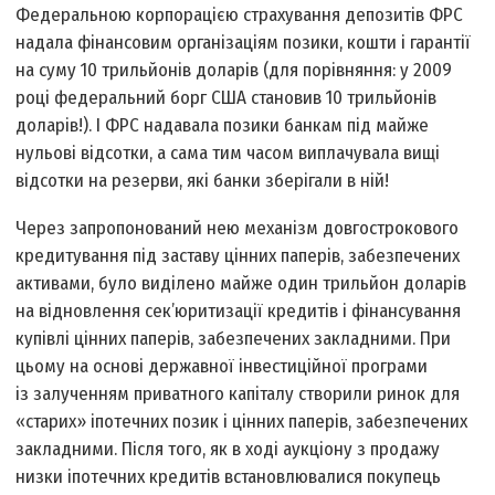
Федеральною корпорацією страхування депозитів ФРС
надала фінансовим організаціям позики, кошти і гарантії
на суму 10 трильйонів доларів (для порівняння: у 2009
році федеральний борг США становив 10 трильйонів
доларів!). І ФРС надавала позики банкам під майже
нульові відсотки, а сама тим часом виплачувала вищі
відсотки на резерви, які банки зберігали в ній!
Через запропонований нею механізм довгострокового
кредитування під заставу цінних паперів, забезпечених
активами, було виділено майже один трильйон доларів
на відновлення сек’юритизації кредитів і фінансування
купівлі цінних паперів, забезпечених закладними. При
цьому на основі державної інвестиційної програми
із залученням приватного капіталу створили ринок для
«старих» іпотечних позик і цінних паперів, забезпечених
закладними. Після того, як в ході аукціону з продажу
низки іпотечних кредитів встановлювалися покупець