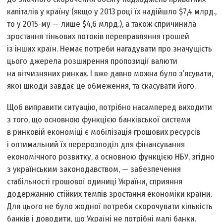
капіталів у країну (якщо у 2013 році їх надійшло $7,4 млрд.,
то у 2015-му — лише $4,6 млрд.), а також спричинила
зростання тіньових потоків переправляння грошей
із інших країн. Немає потреби нагадувати про значущість
цього джерела розширення пропозиції валюти
на вітчизняних ринках. І вже давно можна було з’ясувати,
якої шкоди завдає це обмеження, та скасувати його.
Щоб виправити ситуацію, потрібно насамперед виходити
з того, що основною функцією банківської системи
в ринковій економіці є мобілізація грошових ресурсів
і оптимальний їх перерозподіл для фінансування
економічного розвитку, а основною функцією НБУ, згідно
з українським законодавством, — забезпечення
стабільності грошової одиниці України, сприяння
додержанню стійких темпів зростання економіки країни.
Для цього не було жодної потреби скорочувати кількість
банків і доводити, що Україні не потрібні малі банки.