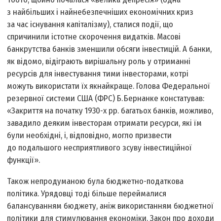
з найбільших і найнебезпечніших економічних криз
за час існування капіталізму), сталися події, що
спричинили істотне скорочення видатків. Масові
банкрутства банків зменшили обсяги інвестицій. А банки,
як відомо, відіграють вирішальну роль у отриманні
ресурсів для інвестування тими інвесторами, котрі
можуть використати їх якнайкраще. Голова Федеральної
резервної системи США (ФРС) Б. Бернанке констатував:
«Закриття на початку 1930-х рр. багатьох банків, можливо,
завадило деяким інвесторам отримати ресурси, які їм
були необхідні, і, відповідно, могло призвести
до подальшого несприятливого зсуву інвестиційної
функції».
Також непродуманою була бюджетно-податкова
політика. Урядовці тоді більше переймалися
балансуванням бюджету, аніж використанням бюджетної
політики для стимулювання економіки. Закон про доходи