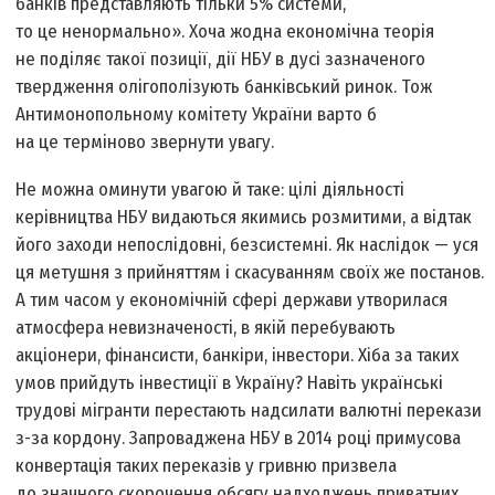
банків представляють тільки 5% системи,
то це ненормально». Хоча жодна економічна теорія
не поділяє такої позиції, дії НБУ в дусі зазначеного
твердження олігополізують банківський ринок. Тож
Антимонопольному комітету України варто б
на це терміново звернути увагу.
Не можна оминути увагою й таке: цілі діяльності
керівництва НБУ видаються якимись розмитими, а відтак
його заходи непослідовні, безсистемні. Як наслідок — уся
ця метушня з прийняттям і скасуванням своїх же постанов.
А тим часом у економічній сфері держави утворилася
атмосфера невизначеності, в якій перебувають
акціонери, фінансисти, банкіри, інвестори. Хіба за таких
умов прийдуть інвестиції в Україну? Навіть українські
трудові мігранти перестають надсилати валютні перекази
з-за кордону. Запроваджена НБУ в 2014 році примусова
конвертація таких переказів у гривню призвела
до значного скорочення обсягу надходжень приватних