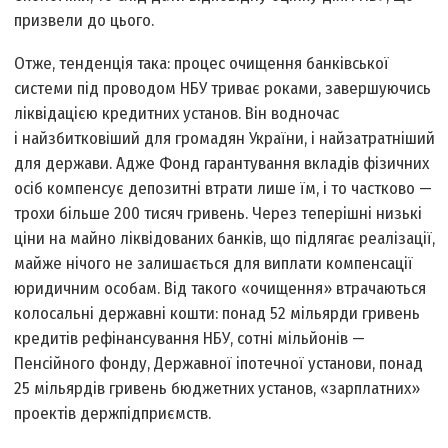
призвели до цього.
Отже, тенденція така: процес очищення банківської
системи під проводом НБУ триває роками, завершуючись
ліквідацією кредитних установ. Він водночас
і найзбитковіший для громадян України, і найзатратніший
для держави. Адже Фонд гарантування вкладів фізичних
осіб компенсує депозитні втрати лише їм, і то частково —
трохи більше 200 тисяч гривень. Через теперішні низькі
ціни на майно ліквідованих банків, що підлягає реалізації,
майже нічого не залишається для виплати компенсації
юридичним особам. Від такого «очищення» втрачаються
колосальні державні кошти: понад 52 мільярди гривень
кредитів рефінансування НБУ, сотні мільйонів —
Пенсійного фонду, Державної іпотечної установи, понад
25 мільярдів гривень бюджетних установ, «зарплатних»
проектів держпідприємств.