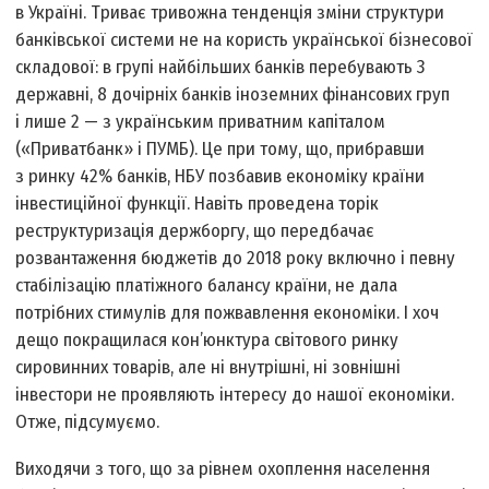
в Україні. Триває тривожна тенденція зміни структури
банківської системи не на користь української бізнесової
складової: в групі найбільших банків перебувають 3
державні, 8 дочірніх банків іноземних фінансових груп
і лише 2 — з українським приватним капіталом
(«Приватбанк» і ПУМБ). Це при тому, що, прибравши
з ринку 42% банків, НБУ позбавив економіку країни
інвестиційної функції. Навіть проведена торік
реструктуризація держборгу, що передбачає
розвантаження бюджетів до 2018 року включно і певну
стабілізацію платіжного балансу країни, не дала
потрібних стимулів для пожвавлення економіки. І хоч
дещо покращилася кон’юнктура світового ринку
сировинних товарів, але ні внутрішні, ні зовнішні
інвестори не проявляють інтересу до нашої економіки.
Отже, підсумуємо.
Виходячи з того, що за рівнем охоплення населення