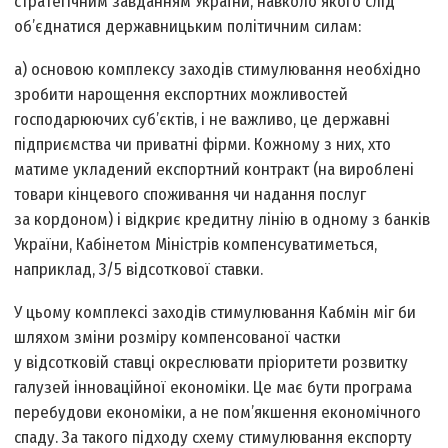
стратегічним завданням України, навколо якого слід
об’єднатися державницьким політичним силам:
а) основою комплексу заходів стимулювання необхідно
зробити нарощення експортних можливостей
господарюючих суб’єктів, і не важливо, це державні
підприємства чи приватні фірми. Кожному з них, хто
матиме укладений експортний контракт (на вироблені
товари кінцевого споживання чи надання послуг
за кордоном) і відкриє кредитну лінію в одному з банків
України, Кабінетом Міністрів компенсуватиметься,
наприклад, 3/5 відсоткової ставки.
У цьому комплексі заходів стимулювання Кабмін міг би
шляхом зміни розміру компенсованої частки
у відсотковій ставці окреслювати пріоритети розвитку
галузей інноваційної економіки. Це має бути програма
перебудови економіки, а не пом’якшення економічного
спаду. За такого підходу схему стимулювання експорту