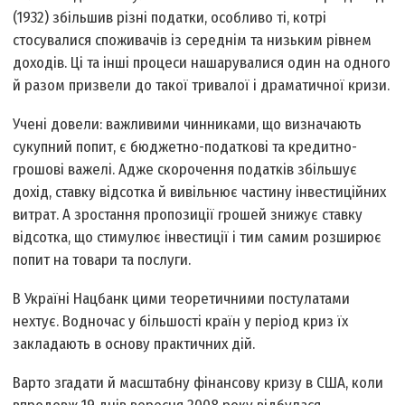
(1932) збільшив різні податки, особливо ті, котрі
стосувалися споживачів із середнім та низьким рівнем
доходів. Ці та інші процеси нашарувалися один на одного
й разом призвели до такої тривалої і драматичної кризи.
Учені довели: важливими чинниками, що визначають
сукупний попит, є бюджетно-податкові та кредитно-
грошові важелі. Адже скорочення податків збільшує
дохід, ставку відсотка й вивільнює частину інвестиційних
витрат. А зростання пропозиції грошей знижує ставку
відсотка, що стимулює інвестиції і тим самим розширює
попит на товари та послуги.
В Україні Нацбанк цими теоретичними постулатами
нехтує. Водночас у більшості країн у період криз їх
закладають в основу практичних дій.
Варто згадати й масштабну фінансову кризу в США, коли