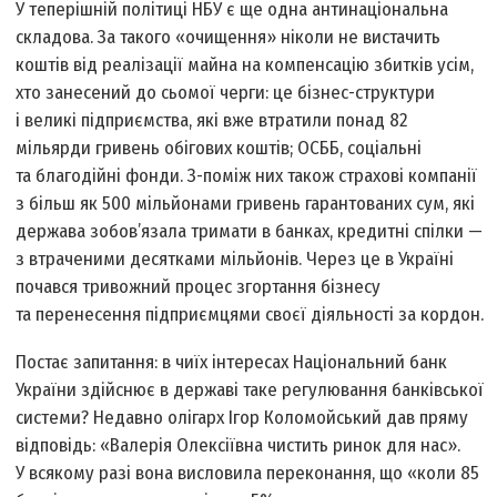
У теперішній політиці НБУ є ще одна антинаціональна
складова. За такого «очищення» ніколи не вистачить
коштів від реалізації майна на компенсацію збитків усім,
хто занесений до сьомої черги: це бізнес-структури
і великі підприємства, які вже втратили понад 82
мільярди гривень обігових коштів; ОСББ, соціальні
та благодійні фонди. З-поміж них також страхові компанії
з більш як 500 мільйонами гривень гарантованих сум, які
держава зобов’язала тримати в банках, кредитні спілки —
з втраченими десятками мільйонів. Через це в Україні
почався тривожний процес згортання бізнесу
та перенесення підприємцями своєї діяльності за кордон.
Постає запитання: в чиїх інте­ресах Національний банк
України здійснює в державі таке регулювання банківської
системи? Недавно олігарх Ігор Коломойський дав пряму
відповідь: «Валерія Олексіївна чистить ринок для нас».
У всякому разі вона висловила переконання, що «коли 85