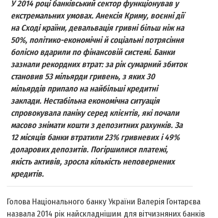
У 2014 році банківський сектор функціонував у
екстремальних умовах. Анексія Криму, воєнні дії
на Сході країни, девальвація гривні більш ніж на
50%, політико-економічні й соціальні потрясіння
болісно вдарили по фінансовій системі. Банки
зазнали рекордних втрат: за рік сумарний збиток
становив 53 мільярди гривень, з яких 30
мільярдів припало на найбільші кредитні
заклади. Нестабільна економічна ситуація
спровокувала паніку серед клієнтів, які почали
масово знімати кошти з депозитних рахунків. За
12 місяців банки втратили 23% гривневих і 49%
доларових депозитів. Погіршилися платежі,
якість активів, зросла кількість неповернених
кредитів.
Голова Національного банку України Валерія Гонтарєва
назвала 2014 рік найскладнішим для вітчизняних банків