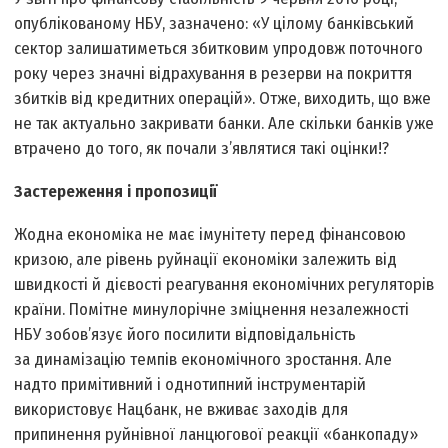
опублікованому НБУ, зазначено: «У цілому банківський
сектор залишатиметься збитковим упродовж поточного
року через значні відрахування в резерви на покриття
збитків від кредитних операцій». Отже, виходить, що вже
не так актуально закривати банки. Але скільки банків уже
втрачено до того, як почали з’являтися такі оцінки!?
Застереження і пропозиції
Жодна економіка не має імунітету перед фінансовою
кризою, але рівень руйнації економіки залежить від
швидкості й дієвості реагування економічних регуляторів
країни. Помітне минулорічне зміцнення незалежності
НБУ зобов’язує його посилити відповідальність
за динамізацію темпів економічного зростання. Але
надто примітивний і однотипний інструментарій
використовує Нацбанк, не вживає заходів для
припинення руйнівної ланцюгової реакції «банкопаду»