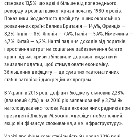
становив 13,5%, що вдвічі більше від попереднього
рекорду в розпал важкої кризи початку 1980-х років.
Показники бюджетного дефіциту інших економічно
розвинених країн: Велика Британія — 14,4%, Франція —
8,2%, Індія — 8%, Японія — 7,4%, Італія — 5,4%, Німеччина —
4,7%, Китай — 4,2%. На тлі падіння доходів від податків
і зростання витрат на соціальне забезпечення багато
країн під час кризи збільшили державні видатки й
знизили податки, щоб стимулювати економіку.
Збільшення дефіциту — це сума тих «автоматичних
стабілізаторів» і дискреційних програм.
В Україні в 2015 році дефіцит бюджету становив 2,28%
(плановий 4,1%), а на 2016 рік запланований у 3,7%! Як
наголошував екс-голова Ради економічних радників при
президенті Дж. Буші М. Боскін, «дефіцит небезпечний,
якщо він фінансує споживання, а не інфраструктуру».
У звіті про фінансову стабільність 9 червня 2016 році,