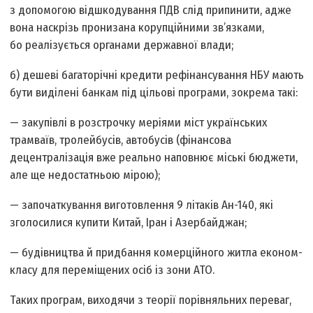
з допомогою відшкодування ПДВ слід припинити, адже
вона наскрізь пронизана корупційними зв’язками,
бо реалізується органами державної влади;
б) дешеві багаторічні кредити рефінансування НБУ мають
бути виділені банкам під цільові програми, зокрема такі:
— закупівлі в розстрочку меріями міст українських
трамваїв, тролейбусів, автобусів (фінансова
децентралізація вже реально наповнює міські бюджети,
але ще недостатньою мірою);
— започаткування виготовлення 9 літаків Ан-140, які
зголосилися купити Китай, Іран і Азербайджан;
— будівництва й придбання комерційного житла економ-
класу для переміщених осіб із зони АТО.
Таких програм, виходячи з тео­рії порівняльних переваг,