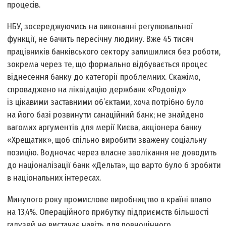
процесів.
НБУ, зосереджуючись на виконанні регулювальної
функції, не бачить пересічну людину. Вже 45 тисяч
працівників банківського сектору залишилися без роботи,
зокрема через те, що формально відбувається процес
віднесення банку до категорії проблемних. Скажімо,
спроваджено на ліквідацію держбанк «Родовід»
із цікавими заставними об’єктами, хоча потрібно було
на його базі розвинути санаційний банк; не знайдено
вагомих аргументів для мерії Києва, акціонера банку
«Хрещатик», щоб спільно виробити зважену соціальну
позицію. Водночас через власне зволікання не доводить
до націоналізації банк «Дельта», що варто було б зробити
в національних інтересах.
Минулого року промислове виробництво в країні впало
на 13,4%. Операційного прибутку підприємств більшості
галузей не вистачає навіть для повноцінного