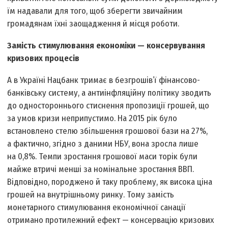
їм надавали для того, щоб зберегти звичайним
громадянам їхні заощадження й місця роботи.
Замість стимулювання економіки — консервування
кризових процесів
А в Україні Нацбанк тримає в безгрошів’ї фінансово-
банківську систему, а антиінфляційну політику зводить
до одностороннього стиснення пропозиції грошей, що
за умов кризи неприпустимо. На 2015 рік було
встановлено стелю збільшення грошової бази на 27%,
а фактично, згідно з даними НБУ, вона зросла лише
на 0,8%. Темпи зростання грошової маси торік були
майже втричі менші за номінальне зростання ВВП.
Відповідно, породжено й таку проблему, як висока ціна
грошей на внутрішньому ринку. Тому замість
монетарного стимулювання економічної санації
отримано протилежний ефект — консервацію кризових