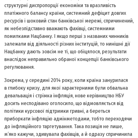
структурні диспропорції економіки та вразливість
платіжного балансу країни, системний дефіцит довгих
ресурсів і шоковий стан банківської мережі, спричинений,
як небезпідставно вважають фахівці, системними
помилками Нацбанку. І якщо перші з названих чинників
залежали від діяльності різних інституцій, то нинішні дії
Нацбанку дають зовсім не ті, що обіцялося, результати
внаслідок неправильно обраної концепції банківського
регулювання.
Зокрема, у середині 2014 року, коли країна занурилася
в глибоку кризу, для якої характерними були обвальна
девальвація і стрімка інфляція, нове керівництво НБУ
досить несподівано оголосило, що відмовляється від
політики курсової підтримки гривні, а береться
приборкати інфляцію адмінметодами, тобто переходячи
до інфляційного таргетування. Така позиція не лише,
м’яко кажучи, здивувала фахівців, а й одразу спричинила