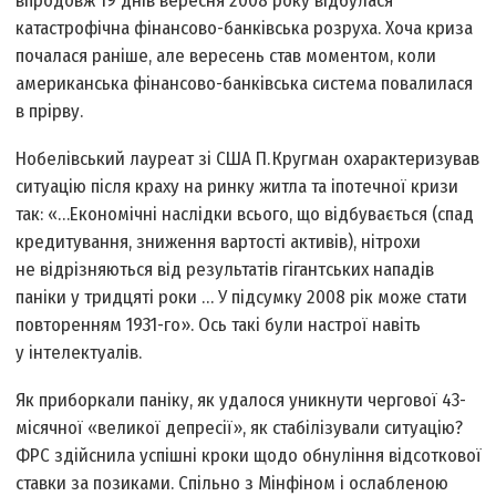
впродовж 19 днів вересня 2008 року відбулася
катастрофічна фінансово-банківська розруха. Хоча криза
почалася раніше, але вересень став моментом, коли
американська фінансово-банківська система повалилася
в прірву.
Нобелівський лауреат зі США П. Кругман охарактеризував
ситуацію після краху на ринку житла та іпотечної кризи
так: «…Економічні наслідки всього, що відбувається (спад
кредитування, зниження вартості активів), нітрохи
не відрізняються від результатів гігантських нападів
паніки у тридцяті роки … У підсумку 2008 рік може стати
повторенням 1931-го». Ось такі були настрої навіть
у інтелектуалів.
Як приборкали паніку, як удалося уникнути чергової 43-
місячної «великої депресії», як стабілізували ситуацію?
ФРС здійснила успішні кроки щодо обнуління відсоткової
ставки за позиками. Спільно з Мінфіном і ослабленою