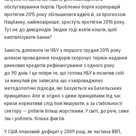
обслуговування боргів. Проблемні борги корпорацій
протягом 2015 року збільшилися вдвічі й, за прогнозом
Нацбанку, найімовірніше, зростуть протягом 2016 року.
Тут не до дивідендів. Звідки тоді взяти кошти, щоб
капіталізувати банки?
Замість допомоги їм НБУ з першого грудня 2015 року
шляхом проведення тендерів скорочує термін надання
ринкових кредитів рефінансування з одного року
до 90 днів. І це попри те, що голова НБУ в позитив собі
за минулий рік записала, що «запроваджено
методологічні підходи, які базуються на Базельських
принципах». Але ж згідно з цими принципами під час
кризи нормативи слід пом’якшувати, а за стабільності
сектору — робити більш жорсткими. У світі, до речі, саме
так і роблять. Кілька фактів.
У США плановий дефіцит у 2009 році, як частина ВВП,