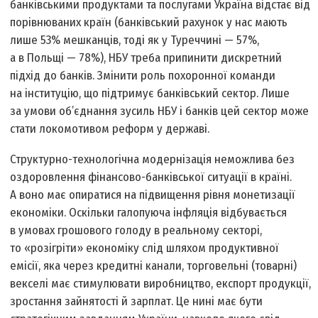
банківськими продуктами та послугами Україна відстає від
порівнюваних країн (банківський рахунок у нас мають
лише 53% мешканців, тоді як у Туреччині — 57%,
а в Польщі — 78%), НБУ треба припинити дискретний
підхід до банків. Змінити роль похоронної команди
на інституцію, що підтримує банківський сектор. Лише
за умови об’єднання зусиль НБУ і банків цей сектор може
стати локомотивом реформ у державі.
Структурно-технологічна модернізація неможлива без
оздоровлення фінансово-банківської ситуації в країні.
А воно має опиратися на підвищення рівня монетизації
економіки. Оскільки галопуюча інфляція відбувається
в умовах грошового голоду в реальному секторі,
то «розігріти» економіку слід шляхом продуктивної
емісії, яка через кредитні канали, торговельні (товарні)
векселі має стимулювати виробництво, експорт продукції,
зростання зайнятості й зарплат. Це нині має бути