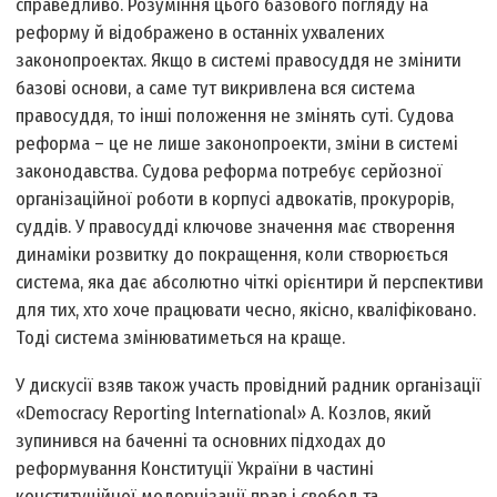
справедливо. Розуміння цього базового погляду на
реформу й відображено в останніх ухвалених
законопроектах. Якщо в системі правосуддя не змінити
базові основи, а саме тут викривлена вся система
правосуддя, то інші положення не змінять суті. Судова
реформа – це не лише законопроекти, зміни в системі
законодавства. Судова реформа потребує серйозної
організаційної роботи в корпусі адвокатів, прокурорів,
суддів. У правосудді ключове значення має створення
динаміки розвитку до покращення, коли створюється
система, яка дає абсолютно чіткі орієнтири й перспективи
для тих, хто хоче працювати чесно, якісно, кваліфіковано.
Тоді система змінюватиметься на краще.
У дискусії взяв також участь провідний радник організації
«Democracy Reporting International» А. Козлов, який
зупинився на баченні та основних підходах до
реформування Конституції України в частині
конституційної модернізації прав і свобод та