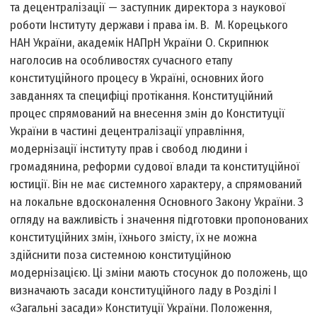
та децентралізації — заступник директора з наукової
роботи Інституту держави і права ім. В. М. Корецького
НАН України, академік НАПрН України О. Скрипнюк
наголосив на особливостях сучасного етапу
конституційного процесу в Україні, основних його
завданнях та специфіці протікання. Конституційний
процес спрямований на внесення змін до Конституції
України в частині децентралізації управління,
модернізації інституту прав і свобод людини і
громадянина, реформи судової влади та конституційної
юстиції. Він не має системного характеру, а спрямований
на локальне вдосконалення Основного Закону України. З
огляду на важливість і значення підготовки пропонованих
конституційних змін, їхнього змісту, їх не можна
здійснити поза системною конституційною
модернізацією. Ці зміни мають стосунок до положень, що
визначають засади конституційного ладу в Розділі І
«Загальні засади» Конституції України. Положення,