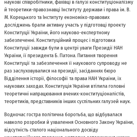
наукові співробітники, фахівці в галузі конституціоналізму
й теоретики-правознавці Інституту держави і права ім. В.
М. Корецького та Інституту економіко-правових
досліджень брали активну участь у підготовці проекту
Конституції України, його науково-експертному
забезпеченні. Конституційний процес і підготовка
Конституції завжди були в центрі уваги Президії НАН
України, її президента Б. Патона. Питання творення
Конституції та забезпечення її наукового супроводу не
раз заслуховувалися на президії, засіданнях бюро
Відділення історії, філософії та права НАН України, їх
наукових заходах. Конституція України втілила головні
теоретичні напрацювання вчених-конституціоналістів,
теоретиків, представників інших суспільних галузей наук.
Водночас гостра політична боротьба, що відбувалася
навколо розробки й ухвалення Основного Закону України,
відсутність сталого національного досвіду