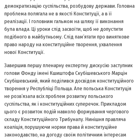
демократизацію суспільства, розбудову держави. Головна
проблема полягала не в якості Конституції, а в її
реалізації. І головним гальмом на шляху її виконання
була влада. Ці уроки слід засвоїти, щоб не допустити
подібного в майбутньому. Слід пам’ятати про виняткове
право народу на конституційне творення, ухвалення
нової Конституції.
Завершив першу пленарну експертну дискусію заступник
голови Фонду імені Кшиштофа Скубішевського Марцін
Скубішевський, який поділився досвідом конституційного
творення у Республіці Польща. Але польська Конституція
не розв’язала всіх проблем розвитку польського
суспільства, як і конституційних суперечок. Прикладом
цього є розвиток подій навколо формування чергового
складу Конституційного Трибуналу. Нинішня правляча
коаліція, порушуючи норми права й конституційне
законодавство, на догоду своїм політичним інтересам