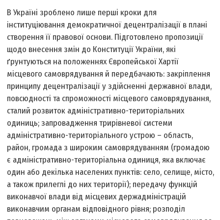
В Україні зроблено лише перші кроки для
інституціювання демократичної децентралізації в плані
створення її правової основи. Підготовлено пропозиції
щодо внесення змін до Конституції України, які
ґрунтуються на положеннях Європейської Хартії
місцевого самоврядування й передбачають: закріплення
принципу децентралізації у здійсненні державної влади,
повсюдності та спроможності місцевого самоврядування,
сталий розвиток адміністративно-територіальних
одиниць; запровадження трирівневої системи
адміністративно-територіального устрою – область,
район, громада з широким самоврядуванням (громадою
є адміністративно-територіальна одиниця, яка включає
один або декілька населених пунктів: село, селище, місто,
а також прилеглі до них території); передачу функцій
виконавчої влади від місцевих держадміністрацій
виконавчим органам відповідного рівня; розподіл