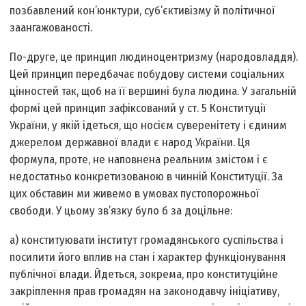
позбавлений кон’юнктури, суб’єктивізму й політичної
заангажованості.
По-друге, це принцип людиноцентризму (народовладдя).
Цей принцип передбачає побудову системи соціальних
цінностей так, щоб на її вершині була людина. У загальній
формі цей принцип зафіксований у ст. 5 Конституції
України, у якій ідеться, що носієм суверенітету і єдиним
джерелом державної влади є народ України. Ця
формула, проте, не наповнена реальним змістом і є
недостатньо конкретизованою в чинній Конституції. За
цих обставин ми живемо в умовах пустопорожньої
свободи. У цьому зв’язку було б за доцільне:
а) конституювати інститут громадянського суспільства і
посилити його вплив на стан і характер функціонування
публічної влади. Йдеться, зокрема, про конституційне
закріплення прав громадян на законодавчу ініціативу,