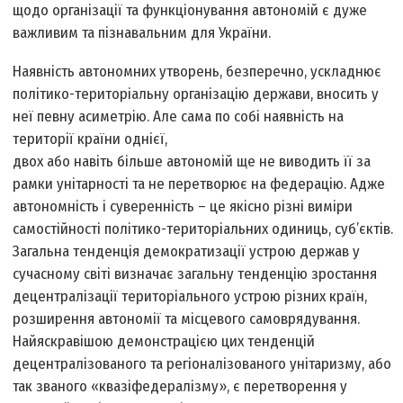
щодо організації та функціонування автономій є дуже
важливим та пізнавальним для України.
Наявність автономних утворень, безперечно, ускладнює
політико-територіальну організацію держави, вносить у
неї певну асиметрію. Але сама по собі наявність на
території країни однієї,
двох або навіть більше автономій ще не виводить її за
рамки унітарності та не перетворює на федерацію. Адже
автономність і суверенність – це якісно різні виміри
самостійності політико-територіальних одиниць, суб’єктів.
Загальна тенденція демократизації устрою держав у
сучасному світі визначає загальну тенденцію зростання
децентралізації територіального устрою різних країн,
розширення автономії та місцевого самоврядування.
Найяскравішою демонстрацією цих тенденцій
децентралізованого та регіоналізованого унітаризму, або
так званого «квазіфедералізму», є перетворення у