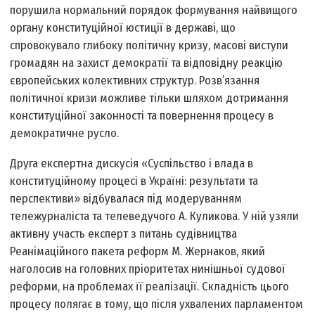
порушила нормальний порядок формування найвищого
органу конституційної юстиції в державі, що
спровокувало глибоку політичну кризу, масові виступи
громадян на захист демократії та відповідну реакцію
європейських колективних структур. Розв’язання
політичної кризи можливе тільки шляхом дотримання
конституційної законності та повернення процесу в
демократичне русло.
Друга експертна дискусія «Суспільство і влада в
конституційному процесі в Україні: результати та
перспективи» відбувалася під модеруванням
тележурналіста та телеведучого А. Куликова. У ній узяли
активну участь експерт з питань судівництва
Реанімаційного пакета реформ М. Жернаков, який
наголосив на головних пріоритетах нинішньої судової
реформи, на проблемах її реалізації. Складність цього
процесу полягає в тому, що після ухвалених парламентом