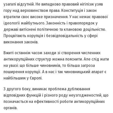
узагалі відсутній. Не випадково правовий нігілізм узяв
гору над верховенством права. Конституція і закон
втратили своє високе призначення. У нас немає правової
ідеології майбутнього. Законність і правопорядок у
державі витіснені політичною та клановою доцільністю.
Процвітають корупція і безвідповідальність у сфері
виконання законів.
Вжиті останнім часом заходи зі створення численних
антикорупційних структур можна пояснити. Але слід мати
на увазі: що більше чиновників, то більша загроза
поширення корупції. А в нас і так чиновницький апарат є
найбільшим у Європі.
З другого боку, виникає проблема дублювання
відповідних функцій і різного роду неузгодженостей, що
позначається на ефективності роботи антикорупційних
органів.