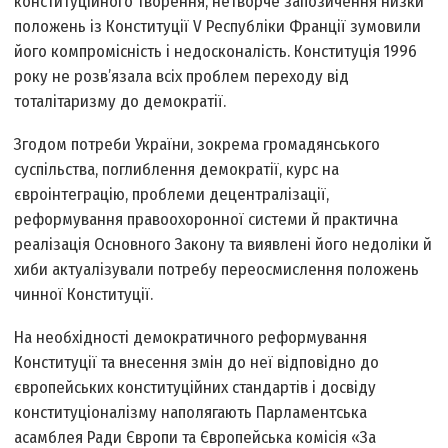
конституційного творення, нетворче запозичення низки
положень із Конституції V Республіки Франції зумовили
його компромісність і недосконалість. Конституція 1996
року не розв’язала всіх проблем переходу від
тоталітаризму до демократії.
Згодом потреби України, зокрема громадянського
суспільства, поглиблення демократії, курс на
євроінтеграцію, проблеми децентралізації,
реформування правоохоронної системи й практична
реалізація Основного Закону та виявлені його недоліки й
хиби актуалізували потребу переосмислення положень
чинної Конституції.
На необхідності демократичного реформування
Конституції та внесення змін до неї відповідно до
європейських конституційних стандартів і досвіду
конституціоналізму наполягають Парламентська
асамблея Ради Європи та Європейська комісія «За