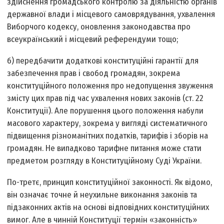
здійснення громадського контролю за діяльністю органів
державної влади і місцевого самоврядування, ухвалення
Виборчого кодексу, оновлення законодавства про
всеукраїнський і місцевий референдуми тощо;
б) передбачити додаткові конституційні гарантії для
забезпечення прав і свобод громадян, зокрема
конституційного положення про недопущення звуження
змісту цих прав під час ухвалення нових законів (ст. 22
Конституції). Але порушення цього положення набули
масового характеру, зокрема у вигляді систематичного
підвищення різноманітних податків, тарифів і зборів на
громадян. Не випадково тарифне питання може стати
предметом розгляду в Конституційному Суді України.
По-третє, принцип конституційної законності. Як відомо,
він означає точне й неухильне виконання законів та
підзаконних актів на основі відповідних конституційних
вимог. Але в чинній Конституції термін «законність»