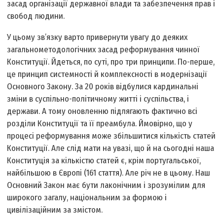
засад організації державної влади та забезпечення прав і
свобод людини.
У цьому зв’язку варто привернути увагу до деяких
загальнометодологічних засад реформування чинної
Конституції. Йдеться, по суті, про три принципи. По-перше,
це принцип системності й комплексності в модернізації
Основного Закону. За 20 років відбулися кардинальні
зміни в суспільно-політичному житті і суспільства, і
держави. А тому оновленню підлягають фактично всі
розділи Конституції та її преамбула. Ймовірно, що у
процесі реформування може збільшитися кількість статей
Конституції. Але слід мати на увазі, що й на сьогодні наша
Конституція за кількістю статей є, крім португальської,
найбільшою в Європі (161 стаття). Але річ не в цьому. Наш
Основний Закон має бути лаконічним і зрозумілим для
широкого загалу, національним за формою і
цивілізаційним за змістом.