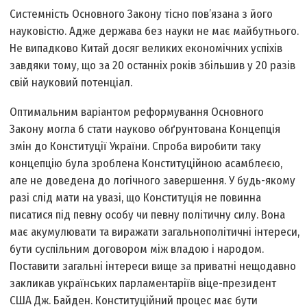
Системність Основного Закону тісно пов’язана з його
науковістю. Адже держава без науки не має майбутнього.
Не випадково Китай досяг великих економічних успіхів
завдяки тому, що за 20 останніх років збільшив у 20 разів
свій науковий потенціал.
Оптимальним варіантом реформування Основного
Закону могла б стати науково обґрунтована Концепція
змін до Конституції України. Спроба виробити таку
концепцію була зроблена Конституційною асамблеєю,
але не доведена до логічного завершення. У будь-якому
разі слід мати на увазі, що Конституція не повинна
писатися під певну особу чи певну політичну силу. Вона
має акумулювати та виражати загальнополітичні інтереси,
бути суспільним договором між владою і народом.
Поставити загальні інтереси вище за приватні нещодавно
закликав українських парламентаріїв віце-президент
США Дж. Байден. Конституційний процес має бути