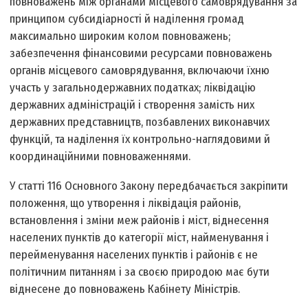
повноважень між органами місцевого самоврядування за
принципом субсидіарності й наділення громад
максимально широким колом повноважень;
забезпечення фінансовими ресурсами повноважень
органів місцевого самоврядування, включаючи їхню
участь у загальнодержавних податках; ліквідацію
державних адміністрацій і створення замість них
державних представництв, позбавлених виконавчих
функцій, та наділення їх контрольно-наглядовими й
координаційними повноваженнями.
У статті 116 Основного Закону передбачається закріпити
положення, що утворення і ліквідація районів,
встановлення і зміни меж районів і міст, віднесення
населених пунктів до категорії міст, найменування і
перейменування населених пунктів і районів є не
політичним питанням і за своєю природою має бути
віднесене до повноважень Кабінету Міністрів.