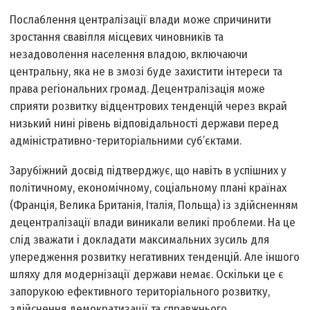
Послаблення централізації влади може спричинити
зростання свавілля місцевих чиновників та
незадоволення населення владою, включаючи
центральну, яка не в змозі буде захистити інтереси та
права регіональних громад. Децентралізація може
сприяти розвитку відцентрових тенденцій через вкрай
низький нині рівень відповідальності держави перед
адміністративно-територіальними суб’єктами.
Зарубіжний досвід підтверджує, що навіть в успішних у
політичному, економічному, соціальному плані країнах
(Франція, Велика Британія, Італія, Польща) із здійсненням
децентралізації влади виникали великі проблеми. На це
слід зважати і докладати максимальних зусиль для
упередження розвитку негативних тенденцій. Але іншого
шляху для модернізації держави немає. Оскільки це є
запорукою ефективного територіального розвитку,
здійснення демократизації та справжнього