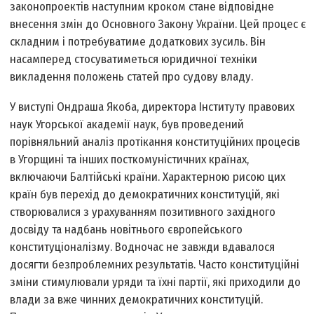
законопроектів наступним кроком стане відповідне
внесення змін до Основного Закону України. Цей процес є
складним і потребуватиме додаткових зусиль. Він
насамперед стосуватиметься юридичної техніки
викладення положень статей про судову владу.
У виступі Ондраша Якоба, директора Інституту правових
наук Угорської академії наук, був проведений
порівняльний аналіз протікання конституційних процесів
в Угорщині та інших посткомуністичних країнах,
включаючи Балтійські країни. Характерною рисою цих
країн був перехід до демократичних конституцій, які
створювалися з урахуванням позитивного західного
досвіду та надбань новітнього європейського
конституціоналізму. Водночас не завжди вдавалося
досягти безпроблемних результатів. Часто конституційні
зміни стимулювали уряди та їхні партії, які приходили до
влади за вже чинних демократичних конституцій.