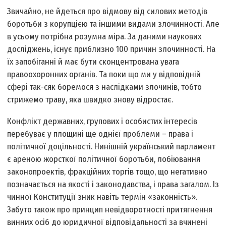
Звичайно, не йдеться про відмову від силових методів
боротьби з корупцією та іншими видами злочинності. Але
в усьому потрібна розумна міра. За даними наукових
досліджень, існує приблизно 100 причин злочинності. На
їх запобіганні й має бути сконцентрована увага
правоохоронних органів. Та поки що ми у відповідній
сфері так-сяк боремося з наслідками злочинів, тобто
стрижемо траву, яка швидко знову відростає.
Конфлікт державних, групових і особистих інтересів
перебуває у площині ще однієї проблеми – права і
політичної доцільності. Нинішній український парламент
є ареною жорсткої політичної боротьби, лобіювання
законопроектів, фракційних торгів тощо, що негативно
позначається на якості і законодавства, і права загалом. Із
чинної Конституції зник навіть термін «законність».
Забуто також про принцип невідворотності притягнення
винних осіб до юридичної відповідальності за вчинені