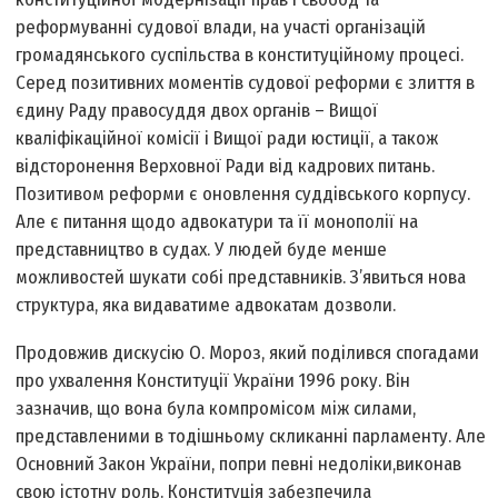
реформуванні судової влади, на участі організацій
громадянського суспільства в конституційному процесі.
Серед позитивних моментів судової реформи є злиття в
єдину Раду правосуддя двох органів – Вищої
кваліфікаційної комісії і Вищої ради юстиції, а також
відсторонення Верховної Ради від кадрових питань.
Позитивом реформи є оновлення суддівського корпусу.
Але є питання щодо адвокатури та її монополії на
представництво в судах. У людей буде менше
можливостей шукати собі представників. З’явиться нова
структура, яка видаватиме адвокатам дозволи.
Продовжив дискусію О. Мороз, який поділився спогадами
про ухвалення Конституції України 1996 року. Він
зазначив, що вона була компромісом між силами,
представленими в тодішньому скликанні парламенту. Але
Основний Закон України, попри певні недоліки,виконав
свою істотну роль. Конституція забезпечила