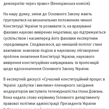
демократію через право» (Венеціанська комісія).
На нашу думку, зміни до Основного Закону мають
ґрунтуватися на визначальних положеннях чинної
Конституції України та розвивати їх, на врахуванні
фахових науково вивірених ініціативах, що підтримуються
суспільством і насамперед його фаховим експертним
середовищем. Сподіваємося, що нинішній полілог стане
важливою знаковою подією в науковому обговоренні
проблем оновлення Конституції України, наукового
вивірення конституційних напрацювань та пропозицій
щодо вдосконалення Основного Закону України.
В експертній дискусії «Сучасний конституційний процес в
Україні: здобутки і виклики» пленарного засідання
модератором виступила тележурналістка Ілона Довгань.
Вона надала слово керівнику Головного департаменту
правової політики адміністрації Президента України