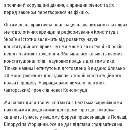
злочини й корупційні діяння, а принцип рівності всіх
перед законом перетворився на фікцію.
Оптимальна практична реалізація названих мною та інших
методологічних принципів реформування Конституції
України істотно залежить від розвитку науки
конституційного права. Тут ми маємо за останні 20 років
певні позитивні зрушення. Збільшилася кількість вчених-
конституціоналістів і наукових праць з цієї тематики.
Тільки нашим інститутом підготовлено й видано близько
40 монографічних досліджень з теорії конституційного
права і процесу. Напрацьовано чимало пілотних
(авторських) проектів нової Конституції.
Ми налагодили творчі контакти з багатьма зарубіжними
науковими юридичними центрами, про що, зокрема,
свідчить і участь у нашому форумі правознавців із Польщі,
Білорусі та Угорщини. Усе це дає підстави сподіватися на