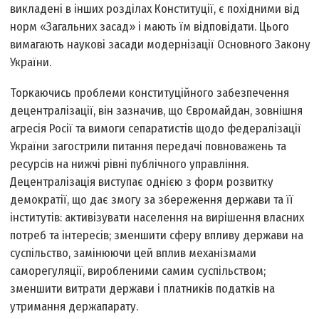
викладені в інших розділах Конституції, є похідними від
норм «Загальних засад» і мають їм відповідати. Цього
вимагають наукові засади модернізації Основного Закону
України.
Торкаючись проблеми конституційного забезпечення
децентралізації, він зазначив, що Євромайдан, зовнішня
агресія Росії та вимоги сепаратистів щодо федералізації
України загострили питання передачі повноважень та
ресурсів на нижчі рівні публічного управління.
Децентралізація виступає однією з форм розвитку
демократії, що дає змогу за збереження держави та її
інститутів: активізувати населення на вирішення власних
потреб та інтересів; зменшити сферу впливу держави на
суспільство, замінюючи цей вплив механізмами
саморегуляції, виробленими самим суспільством;
зменшити витрати держави і платників податків на
утримання держапарату.