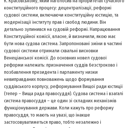
К. Красовському, який наголосив на пріоритетах сучасного
конституційного процесу: децентралізації, реформі
судової системи, включаючи конституційну юстицію, та
модернізації інституту прав і свобод людини. Він
детально зупинився на судовій реформі. Напрацювання
Конституційної комісії, власне, й визначили, якою має
бути нова судова система. Запропоновані зміни в частині
судової системи отримали схвальні висновки
Венеціанської комісії. До основних новел судової
реформи належать: призначення суддів безстроково і
позбавлення президента і парламенту низки
невиправданих пов­новажень щодо формування
суддівського корпусу, реформування Вищої ради юстиції
(тепер – Вища рада правосуддя). Судова система і взагалі
система правосуддя – це один зі складних механізмів
функціонування держави. Коли кажуть про реформу
правосуддя, то мають на увазі, що інакше
застосовуватиметься право, тобто незалежно і