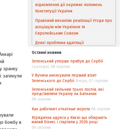
відновлення дії окремих положень
Конституції України
Правовий механізм реалізації Угоди про
асоціацію між Україною та
Європейським Cоюзом
Деякі проблеми адаптації
законодавства України щодо зазначення
Останні новини
Анкарі
походження товарів відповідно до
Зеленський уперше прибув до Сербії
ий
Угоди про торговельні аспекти прав
Сьогодні, 08 серпня
інтелектуальної власності (TRIPS) у
у зранку
контексті євроінтеграції
У Вучича анонсували перший візит
і: загинули
Зеленського до Сербії
Вчора, 07 серпня
и
Аналіз виборчого законодавства щодо
Зеленський звільнив трьох послів, які
невизначеності механізму повторного
представляли Україну на Балканах
підрахунку голосів виборців
06 серпня
Інформаційна безпека суспільства
Как работают откатные ворота
06 серпня
анували
Юридична адреса у Києві що обирають
малий бізнес і стартапи у 2026 році
що бомбу в
06 серпня