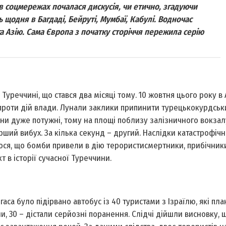
а в соцмережах почалася дискусія, чи етично, згадуючи
ь щодня в Багдаді, Бейруті, Мумбаї, Кабулі. Водночас
а Азію. Сама Європа з початку сторіччя пережила серію
Туреччині, що стався два місяці тому. 10 жовтня цього року в 
 проти дій влади. Лунали заклики припинити турецько­курдськ
ини дуже потужні, тому на площі поблизу залізничного вокзал
рший вибух. За кілька секунд – другий. Наслідки катастрофічн
лося, що бомби привели в дію терористи­смертники, прибічник
 в історії сучасної Туреччини.
гаса було підірвано автобус із 40 туристами з Ізраїлю, які пл
и, 30 – дістали серйозні поранення. Слідчі дійшли висновку, 