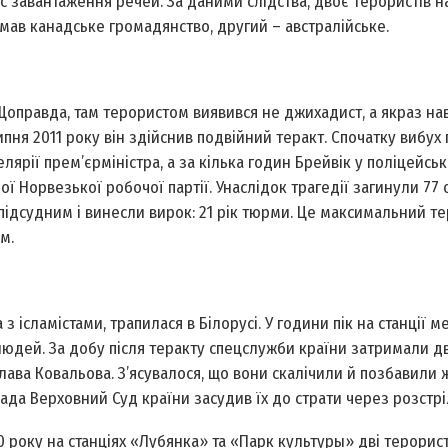
ас завантаження речей. За даними слідства, двоє терористів 
мав канадське громадянство, другий – австралійське.
Щоправда, там терористом виявився не джихадист, а якраз на
пня 2011 року він здійснив подвійний теракт. Спочатку вибух
лярії прем’єр­міністра, а за кілька годин Брейвік у поліцейсь
ї Норвезької робочої партії. Унаслідок трагедії загинули 77 о
 підсудним і винесли вирок: 21 рік тюрми. Це максимальний т
м.
а з ісламістами, трапилася в Білорусі. У години пік на станції м
людей. За добу після теракту спецслужби країни затримали д
ава Ковальова. З’ясувалося, що вони скалічили й позбавили 
ада Верховний Суд країни засудив їх до страти через розстрі
 року на станціях «Лубянка» та «Парк культуры» дві терорис