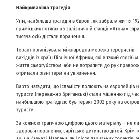
Найкривавіша трагедія
Утім, найбільша трагедія в Європі, як забрала життя 19
приміських потягах на залізничній станції «Аточа» сп
тисяча осіб дістали поранення.
Теракт організувала міжнародна мережа терористів –
вихідців із країн Північної Африки, які в такий спосіб 
життя самогубством, аби не потрапити до рук правоохо
отримали різні терміни ув’язнення.
Варто нагадати, що ісламісти полюють на європейців не
туристи (переважно британські) стали мішенню під час в
найбільшою трагедією був теракт 2002 року на острові
туристи.
За кожною трагічною цифрою цього матеріалу – не лише
здоров’я поранених, сирітське дитинство дітей. Крім 
ані на Кавказі. Навпаки, як і після паризьких терактів