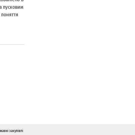
ав пусковим
 поняття
жавні закупівлі