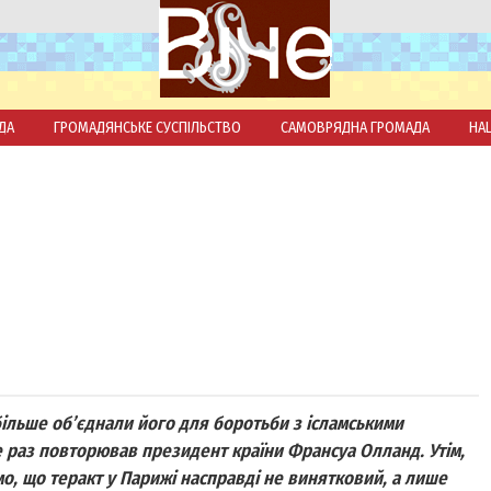
ДА
ГРОМАДЯНСЬКЕ СУСПІЛЬСТВО
САМОВРЯДНА ГРОМАДА
НА
 більше об’єднали його для боротьби з ісламськими
е раз повторював президент країни Франсуа Олланд. Утім,
о, що теракт у Парижі насправді не винятковий, а лише