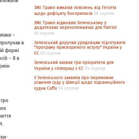
належали
ЗМІ: Трамп вимагав пояснень від Гегсета
щодо дефіциту боєприпасів
06 серпня
ЗМІ: Трамп відмовив Зеленському у
додаткових перехоплювачах для Patriot
05 серпня
впаки –
 пролунав в
Зеленський доручив урядовцям підготувати
"програму прискореного вступу" України у
кій формі
ЄС
05 серпня
сіб – 8 в
Зеленський назвав три пріоритети для
ермін
України у співпраці з ЄС
04 серпня
У Зеленського заявили про переможне
рішення суду у Швеції щодо підсанкційного
судна Caffa
04 серпня
етро
вох
життя
л.
тки­