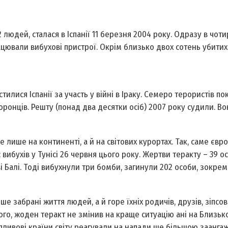
2 людей, сталася в Іспанії 11 березня 2004 року. Одразу в чот
рацювали вибухові пристрої. Окрім близько двох сотень убитих
мстилися Іспанії за участь у війні в Іраку. Семеро терористів по
ронців. Решту (понад два десятки осіб) 2007 року судили. Во
 лише на континенті, а й на світових курортах. Так, саме євр
ибухів у Тунісі 26 червня цього року. Жертви теракту – 39 осі
 Балі. Тоді вибухнули три бомби, загинули 202 особи, зокрем
 забрані життя людей, а й горе їхніх родичів, друзів, зіпсо
того, жоден теракт не змінив на краще ситуацію ані на Близьк
, впливові країни світу реагували на напади ще більшою заанга