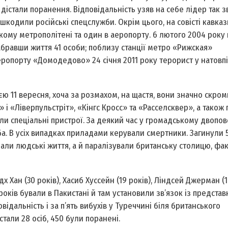
– дістали поранення. Відповідальність узяв на себе лідер так 
кодили російські спецслужби. Окрім цього, на совісті кавказ
ому метрополітені та один в аеропорту. 6 лютого 2004 року н
абравши життя 41 особи; поблизу станції метро «Рижская»
аеропорту «Домодедово» 24 січня 2011 року терорист у натовпі
ю 11 вересня, хоча за розмахом, на щастя, вони значно скромн
і «Ліверпуль­стріт», «Кінгс Кросс» та «Рассел­сквер», а також
ули спеціальні пристрої. За деякий час у громадському двопо
ба. В усіх випадках приладами керували смертники. Загинули 5
али людські життя, а й паралізували британську столицю, фа
н (30 років), Хасиб Хуссейн (19 років), Ліндсей Джерман (19
років бували в Пакистані й там установили зв’язок із предста
овідальність і за п’ять вибухів у Туреччині біля британського
тали 28 осіб, 450 були поранені.