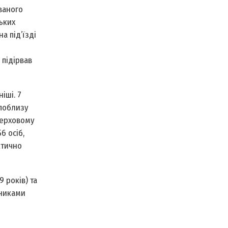
званого
ьких
а під’їзді
 підірвав
іші. 7
 поблизу
верховому
6 осіб,
ктично
 років) та
вниками