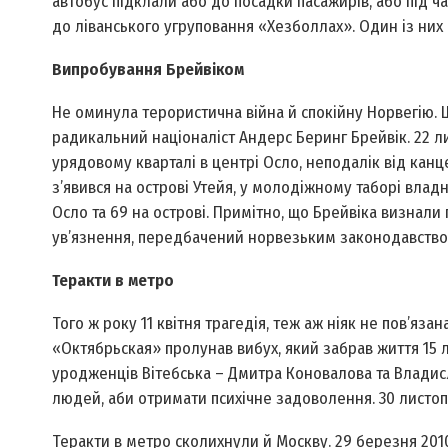
автобус підклали або до посадки пасажирів, або під ч
до ліванського угруповання «Хезболлах». Один із них 
Випробування Брейвіком
Не оминула терористична війна й спокійну Норвегію. 
радикальний націоналіст Андерс Беринг Брейвік. 22 ли
урядовому кварталі в центрі Осло, неподалік від канце
з’явився на острові Утейя, у молодіжному таборі владно
Осло та 69 на острові. Примітно, що Брейвіка визнали
ув’язнення, передбачений норвезьким законодавство
Теракти в метро
Того ж року 11 квітня трагедія, теж аж ніяк не пов’язан
«Октябрьская» пролунав вибух, який забрав життя 15 
уродженців Вітебська – Дмитра Коновалова та Владисл
людей, аби отримати психічне задоволення. 30 листоп
Теракти в метро сколихнули й Москву. 29 березня 2010