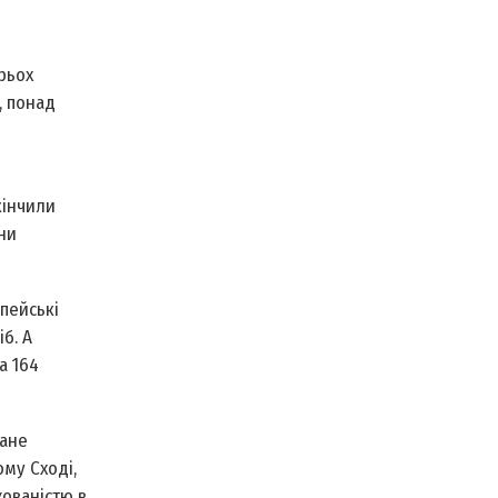
ирьох
, понад
кінчили
ни
опейські
б. А
а 164
ване
ому Сході,
жованістю в