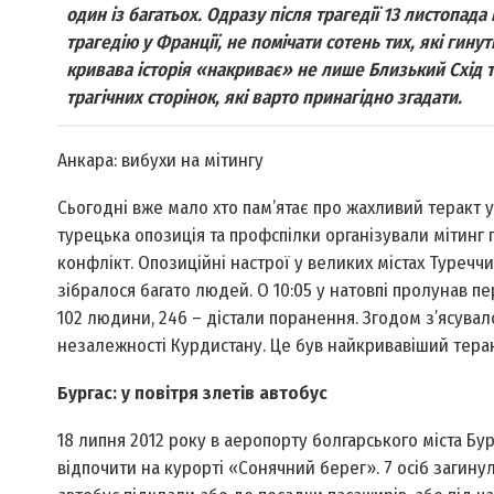
один із багатьох. Одразу після трагедії 13 листопад
трагедію у Франції, не помічати сотень тих, які гинут
кривава історія «накриває» не лише Близький Схід т
трагічних сторінок, які варто принагідно згадати.
Анкара: вибухи на мітингу
Сьогодні вже мало хто пам’ятає про жахливий теракт у 
турецька опозиція та профспілки організували мітинг
конфлікт. Опозиційні настрої у великих містах Туречч
зібралося багато людей. О 10:05 у натовпі пролунав пе
102 людини, 246 – дістали поранення. Згодом з’ясува
незалежності Курдистану. Це був найкривавіший теракт
Бургас: у повітря злетів автобус
18 липня 2012 року в аеропорту болгарського міста Бур
відпочити на курорті «Сонячний берег». 7 осіб загинул