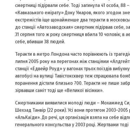
смертниці підірвали себе. Тоді загинула 41 особа, 88 
«Кавказького емірату» Доку Умаров, якого згодом знеш
екстремістів іще щонайменше два теракти в московськ
до станції «Автозаводская» смертник підірвав себе, з
31 серпня того ж року смертниця вбила 10 чоловік; в 
себе, вбивши 38 людей.
Теракти в метро Лондона часто порівнюють із трагедіє
липня 2005 року на перегонах між станціями «Алдгейт» 
станції «Едвейр Роуд» у вагонах трьох поїздів вибухн
автобусі на вулиці Тавісток­сквер теж спрацювала бом
поранення дістали близько 700. Теракти не лише забр
зірвавши саміт тоді ще «Великої вісімки».
Смертниками виявилися молоді люди – Мохаммед Сидх Ха
Шехзад Танвір (22 роки). Усі вони протягом 2003–2005 
«Аль­Каїди». До речі, ця організація взяла на себе відп
генерального консульства у 2003 році. Жертвами тоді с