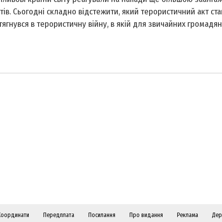
ів. Сьогодні складно відстежити, який терористичний акт ст
тягнувся в терористичну війну, в якій для звичайних громадян
Координати
Передплата
Посилання
Про видання
Реклама
Дер