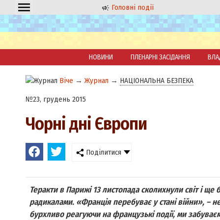
Головні події
НОВИНИ
ПЛЕНАРНІ ЗАСІДАННЯ
ВЛА
Віче
→
Журнал
→
НАЦІОНАЛЬНА БЕЗПЕКА
№23, грудень 2015
Чорні дні Європи
Поділитися
Теракти в Парижі 13 листопада сколихнули світ і ще
радикалами. «Франція перебуває у стані війни», – н
бурхливо реагуючи на французькі події, ми забуваєм