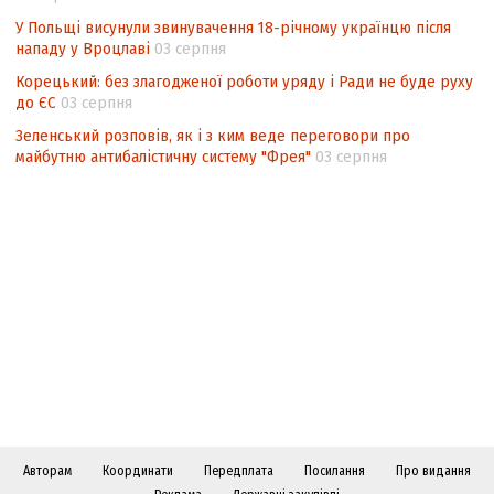
У Польщі висунули звинувачення 18-річному українцю після
нападу у Вроцлаві
03 серпня
Корецький: без злагодженої роботи уряду і Ради не буде руху
до ЄС
03 серпня
Зеленський розповів, як і з ким веде переговори про
майбутню антибалістичну систему "Фрея"
03 серпня
Авторам
Координати
Передплата
Посилання
Про видання