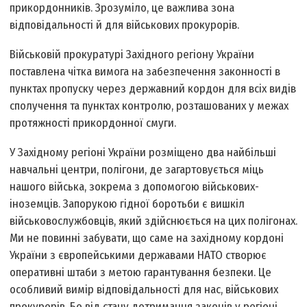
прикордонників. Зрозуміло, це важлива зона
відповідальності й для військових прокурорів.
Військовій прокуратурі Західного регіону України
поставлена чітка вимога на забезпечення законності в
пунктах пропуску через державний кордон для всіх видів
сполучення та пунктах контролю, розташованих у межах
протяжності прикордонної смуги.
У Західному регіоні України розміщено два найбільші
навчальні центри, полігони, де загартовується міць
нашого війська, зокрема з допомогою військових­
іноземців. Запорукою гідної боротьби є вишкіл
військовослужбовців, який здійснюється на цих полігонах.
Ми не повин­ні забувати, що саме на західному кордоні
України з європейськими державами НАТО створює
оперативні штаби з метою гарантування безпеки. Це
особливий вимір відповідальності для нас, військових
прокурорів. Бо від стану дотримання законів у регіоні