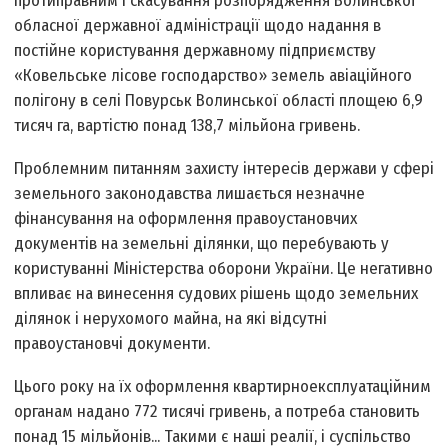
протиправним і скасування розпорядження Волинської
обласної державної адміністрації щодо надання в
постійне користування державному підприємству
«Ковельське лісове господарство» земель авіаційного
полігону в селі Повурськ Волинської області площею 6,9
тисяч га, вартістю понад 138,7 мільйона гривень.
Проблемним питанням захисту інтересів держави у сфері
земельного законодавства лишається незначне
фінансування на оформлення правоустановчих
документів на земельні ділянки, що перебувають у
користуванні Міністерства оборони України. Це негативно
впливає на винесення судових рішень щодо земельних
ділянок і нерухомого майна, на які відсутні
правоустановчі документи.
Цього року на їх оформлення квартирно­експлуатаційним
органам надано 772 тисячі гривень, а потреба становить
понад 15 мільйонів... Такими є наші реалії, і суспільство