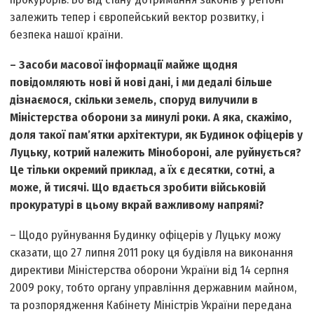
залежить тепер і європейський вектор розвитку, і
безпека нашої країни.
– Засоби масової інформації майже щодня
повідомляють нові й нові дані, і ми дедалі більше
дізнаємося, скільки земель, споруд вилучили в
Міністерства оборони за минулі роки. А яка, скажімо,
доля такої пам’ятки архітектури, як Будинок офіцерів у
Луцьку, котрий належить Мінобороні, але руйнується?
Це тільки окремий приклад, а їх є десятки, сотні, а
може, й тисячі. Що вдається зробити військовій
прокуратурі в цьому вкрай важливому напрямі?
– Щодо руйнування Будинку офіцерів у Луцьку можу
сказати, що 27 липня 2011 року ця будівля на виконання
директиви Міністерства оборони України від 14 серпня
2009 року, тобто органу управління державним майном,
та розпорядження Кабінету Міністрів України передана