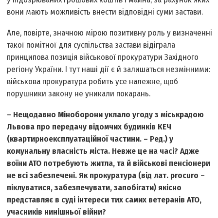
вони мають можливість внести відповідні суми застави.
Але, повірте, значною мірою позитивну роль у визначенні
такої помітної для суспільства застави відіграла
принципова позиція військової прокуратури Західного
регіону України. І тут наші дії є й залишаться незмінними:
військова прокуратура робить усе належне, щоб
порушники закону не уникали покарань.
– Нещодавно Міноборони уклало угоду з міськрадою
Львова про передачу відомчих будинків КЕЧ
(квартирно­експлуатаційної частини. – Ред.) у
комунальну власність міста. Невже це на часі? Адже
воїни АТО потребують житла, та й військові пенсіонери
не всі забезпечені. Як прокуратура (від лат. procuro –
піклуватися, забезпечувати, запобігати) якісно
представляє в суді інтереси тих самих ветеранів АТО,
учасників нинішньої війни?