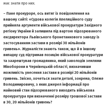
має знати про них.
– Пане прокуроре, ось витяг із повідомлення на
вашому сайті: «Судова колегія Апеляційного суду
прийняла аргументи військової прокуратури Західного
регіону України й залишила під вартою підозрюваного
екс­директора Львівського бронетанкового заводу із
застосуванням застави в розмірі 30 мільйонів
гривень». Журналісти знають також, що й в іншому
випадку суд підтримав позицію військової прокуратури
та заарештував громадянина, який заволодів землями
Міноборони в Чернівецькій області, визначивши
можливість унесення застави в розмірі 20 мільйонів
гривень. Звісно, хочеться знати деталі, зокрема, Олеже
Володимировичу, з яких джерел інформації про
майновий стан підозрюваного виходить військова
прокуратура при визначенні розміру грошової застави
в 30, 20 мільйонів гривень?