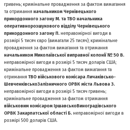
гривень; кримінальне провадження за фактом вимагання
та отримання
начальником Чернівецького
прикордонного загону М. та ТВО начальника
оперативно­розшукового відділу Чернівецького
прикордонного загону П.
неправомірної вигоди в
розмірі 5 тисяч євро (вимагали 25 тисяч); кримінальне
провадження за фактом вимагання та отримання
начальником Миколаївської виправної колонії № 50 В.
неправомірної вигоди в розмірі 5 тисяч доларів США;
кримінальне провадження за фактом вимагання та
отримання
ТВО військового комісара Личаківсько­
Шевченківсько­Залізничного ОРВК міста Львова З.
неправомірної вигоди в розмірі 5 тисяч гривень;
кримінальне провадження за фактом отримання
військовим комісаром Іршавсько­Виноградівського
ОРВК Закарпатської області Б.
неправомірної вигоди в
розмірі 500 доларів США.