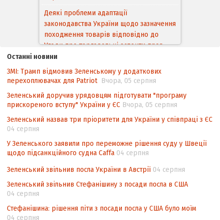
Деякі проблеми адаптації
законодавства України щодо зазначення
походження товарів відповідно до
Угоди про торговельні аспекти прав
інтелектуальної власності (TRIPS) у
контексті євроінтеграції
Останні новини
ЗМІ: Трамп відмовив Зеленському у додаткових
Аналіз виборчого законодавства щодо
перехоплювачах для Patriot
Вчора, 05 серпня
невизначеності механізму повторного
підрахунку голосів виборців
Зеленський доручив урядовцям підготувати "програму
прискореного вступу" України у ЄС
Вчора, 05 серпня
Інформаційна безпека суспільства
Зеленський назвав три пріоритети для України у співпраці з ЄС
Контент-аналіз відображення сенсу
04 серпня
національних інтересів у стратегічних
У Зеленського заявили про переможне рішення суду у Швеції
нормативно-правових документах
щодо підсанкційного судна Caffa
04 серпня
Зеленський звільнив посла України в Австрії
04 серпня
Зеленський звільнив Стефанішину з посади посла в США
04 серпня
Стефанішина: рішення піти з посади посла у США було моїм
04 серпня