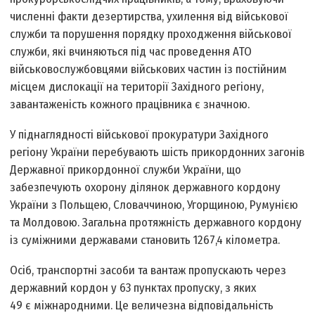
численні факти дезертирства, ухилення від військової
служби та порушення порядку проходження військової
служби, які вчиняються під час проведення АТО
військовослужбовцями військових частин із постійним
місцем дислокації на території Західного регіону,
завантаженість кожного працівника є значною.
У піднаглядності військової прокуратури Західного
регіону України перебувають шість прикордонних загонів
Державної прикордонної служби України, що
забезпечують охорону ділянок державного кордону
України з Польщею, Словаччиною, Угорщиною, Румунією
та Молдовою. Загальна протяжність державного кордону
із суміжними державами становить 1267,4 кілометра.
Осіб, транспортні засоби та вантаж пропускають через
державний кордон у 63 пунктах пропуску, з яких
49 є міжнародними. Це величезна відповідальність