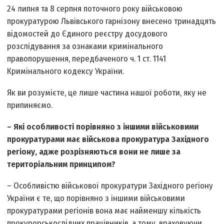
24 липня та 8 серпня поточного року військовою
прокуратурою Львівського гарнізону внесено тринадцять
відомостей до Єдиного реєстру досудового
розслідування за ознаками кримінального
правопорушення, передбаченого ч. 1 ст. 114­1
Кримінального кодексу України.
Як ви розумієте, це лише частина нашої роботи, яку не
припиняємо.
– Які особливості порівняно з іншими військовими
прокуратурами має військова прокуратура Західного
регіону, адже розрізняються вони не лише за
територіальним принципом?
– Особливістю військової прокуратури Західного регіону
України є те, що порівняно з іншими військовими
прокуратурами регіонів вона має найменшу кількість
прокурорсько­слідчих працівників, а тому, враховуючи