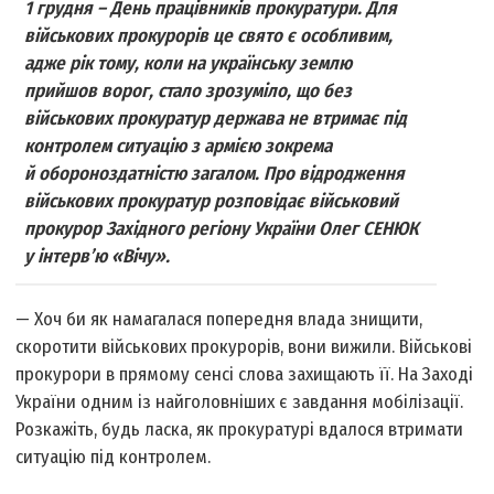
1 грудня – День працівників прокуратури. Для
військових прокурорів це свято є особливим,
адже рік тому, коли на українську землю
прийшов ворог, стало зрозуміло, що без
військових прокуратур держава не втримає під
контролем ситуацію з армією зокрема
й обороноздатністю загалом. Про відродження
військових прокуратур розповідає військовий
прокурор Західного регіону України Олег СЕНЮК
у інтерв’ю «Вічу».
— Хоч би як намагалася попередня влада знищити,
скоротити військових прокурорів, вони вижили. Військові
прокурори в прямому сенсі слова захищають її. На Заході
України одним із найголовніших є завдання мобілізації.
Розкажіть, будь ласка, як прокуратурі вдалося втримати
ситуацію під контролем.