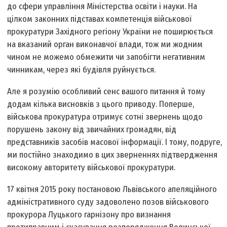
до сфери управління Міністерства освіти і науки. На
цілком законних підставах компетенція військової
прокуратури Західного регіону України не поширюється
на вказаний орган виконавчої влади, тож ми жодним
чином не можемо обмежити чи запобігти негативним
чинникам, через які будівля руйнується.
Але я розумію особливий сенс вашого питання й тому
додам кілька висновків з цього приводу. По­перше,
військова прокуратура отримує сотні звернень щодо
порушень закону від звичайних громадян, від
представників засобів масової інформації. І тому, по­друге,
ми постійно знаходимо в цих зверненнях підтвердження
високому авторитету військової прокуратури.
17 квітня 2015 року постановою Львівського апеляційного
адміністративного суду задоволено позов військового
прокурора Луцького гарнізону про визнання