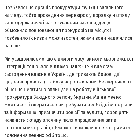
Позбавлення органів прокуратури функції загального
нагляду, тобто проведення перевірок у порядку нагляду
за додержанням і застосуванням законів, дещо
обмежило повноваження прокурорів на місцях і
позбавило їх низки можливостей, якими вони наділялися
раніше.
Ми усвідомлюємо, що є вимоги часу, вимоги європейської
інтеграції тощо. Але віддамо належне й вимогам
сьогодення власне в Україні, де тривають бойові дії,
щоденні провокації з боку ворогів країни. Безперечно, ті
рішення негативно вплинули на роботу військової
прокуратури Західного регіону України. Ми не маємо
можливості оперативно витребувати необхідні матеріали
та інформацію, призначити ревізії та аудити, перевіряти
наявність складу злочину після опрацювання актів
контрольних органів, обмежені в можливостях отримати
пояснення певних осіб тощо.