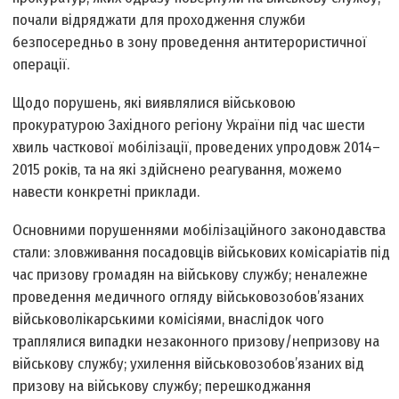
почали відряджати для проходження служби
безпосередньо в зону проведення антитерористичної
операції.
Щодо порушень, які виявлялися військовою
прокуратурою Західного регіону України під час шести
хвиль часткової мобілізації, проведених упродовж 2014–
2015 років, та на які здійснено реагування, можемо
навести конкретні приклади.
Основними порушеннями мобілізаційного законодавства
стали: зловживання посадовців військових комісаріатів під
час призову громадян на військову службу; неналежне
проведення медичного огляду військовозобов’язаних
військово­лікарськими комісіями, внаслідок чого
траплялися випадки незаконного призову/непризову на
військову службу; ухилення військовозобов’язаних від
призову на військову службу; перешкоджання