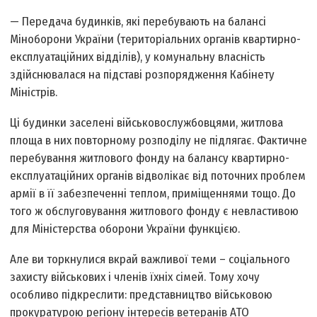
— Передача будинків, які перебувають на балансі
Міноборони України (територіальних органів квартирно­
експлуатаційних відділів), у комунальну власність
здійснювалася на підставі розпорядження Кабінету
Міністрів.
Ці будинки заселені військовослужбовцями, житлова
площа в них повторному розподілу не підлягає. Фактичне
перебування житлового фонду на балансу квартирно­
експлуатаційних органів відволікає від поточних проблем
армії в її забезпеченні теплом, приміщеннями тощо. До
того ж обслуговування житлового фонду є невластивою
для Міністерства оборони України функцією.
Але ви торкнулися вкрай важливої теми – соціального
захисту військових і членів їхніх сімей. Тому хочу
особливо підкреслити: представництво військовою
прокуратурою регіону інтересів ветеранів АТО