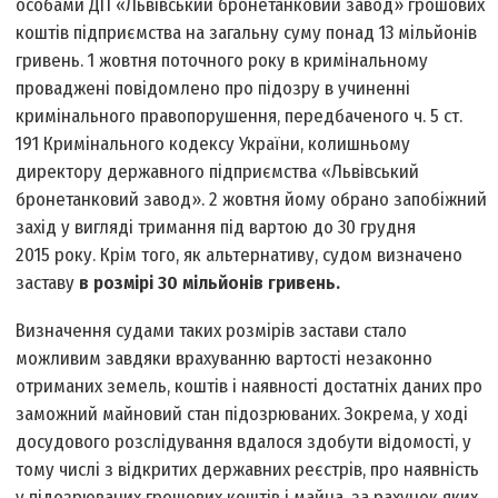
особами ДП «Львівський бронетанковий завод» грошових
коштів підприємства на загальну суму понад 13 мільйонів
гривень. 1 жовтня поточного року в кримінальному
проваджені повідомлено про підозру в учиненні
кримінального правопорушення, передбаченого ч. 5 ст.
191 Кримінального кодексу України, колишньому
директору державного підприємства «Львівський
бронетанковий завод». 2 жовтня йому обрано запобіжний
захід у вигляді тримання під вартою до 30 грудня
2015 року. Крім того, як альтернативу, судом визначено
заставу
в розмірі 30 мільйонів гривень.
Визначення судами таких розмірів застави стало
можливим завдяки врахуванню вартості незаконно
отриманих земель, коштів і наявності достатніх даних про
заможний майновий стан підозрюваних. Зокрема, у ході
досудового розслідування вдалося здобути відомості, у
тому числі з відкритих державних реєстрів, про наявність
у підозрюваних грошових коштів і майна, за рахунок яких