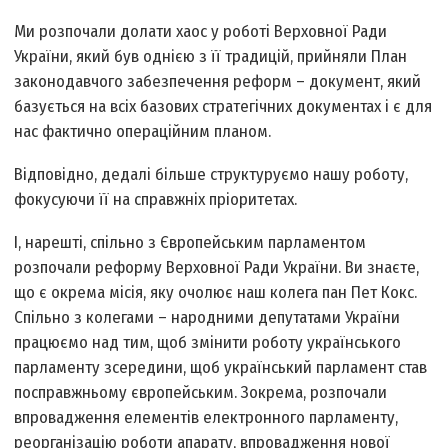
Ми розпочали долати хаос у роботі Верховної Ради
України, який був однією з її традицій, прийняли План
законодавчого забезпечення реформ – документ, який
базується на всіх базових стратегічних документах і є для
нас фактично операційним планом.
Відповідно, дедалі більше структуруємо нашу роботу,
фокусуючи її на справжніх пріоритетах.
І, нарешті, спільно з Європейським парламентом
розпочали реформу Верховної Ради України. Ви знаєте,
що є окрема місія, яку очолює наш колега пан Пет Кокс.
Спільно з колегами – народними депутатами України
працюємо над тим, щоб змінити роботу українського
парламенту зсередини, щоб український парламент став
по­справжньому європейським. Зокрема, розпочали
впровадження елементів електронного парламенту,
реорганізацію роботи апарату, впровадження нової