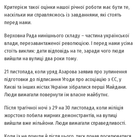
Критерієм такої оцінки нашої річної роботи має бути те,
наскільки ми справляємось із завданнями, які стоять
перед нами.
Верховна Рада нинішнього складу – частина української
влади, перезаван­таженої революцією. І перед нами усіма
стоїть виклик: дати відповідь на те, заради чого люди
вийшли на вулиці два роки тому.
21 листопада, коли уряд Азарова заявив про зупинення
підготовки до підписання Угоди про асоціацію з ЄС, у
Києві та інших містах України зібралися перші Майдани.
Люди вимагали повернути їм власне майбутнє.
Після трагічної ночі з 29 на 30 листопада, коли міліція
жорстоко побила мирних демонстрантів, на вулиці
вийшли вже мільйони. Люди вимагали справедливості.
Коли їх не почули й після цього, тиск почав посилюватися,