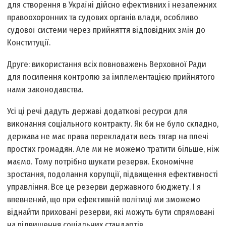
для створення в Україні дійсно ефективних і незалежних
правоохоронних та судових органів влади, особливо
судової системи через прийняття відповідних змін до
Конституції.
Друге: використання всіх повноважень Верховної Ради
для посилення контролю за імплементацією прийнятого
нами законодавства.
Усі ці речі дадуть державі додаткові ресурси для
виконання соціального контракту. Як би не було складно,
держава не має права перекладати весь тягар на плечі
простих громадян. Але ми не можемо тратити більше, ніж
маємо. Тому потрібно шукати резерви. Економічне
зростання, подолання корупції, підвищення ефективності
управління. Все це резерви державного бюджету. І я
впевнений, що при ефективній політиці ми зможемо
віднайти приховані резерви, які можуть бути спрямовані
на підвищення соціальних стандартів.