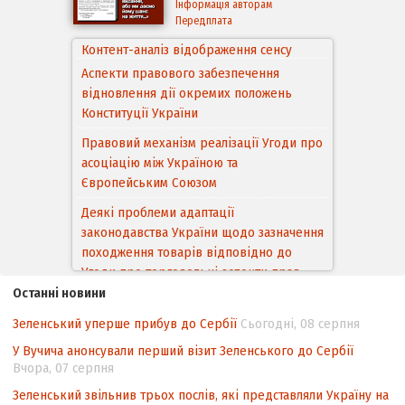
Інформація авторам
Передплата
Аспекти правового забезпечення
відновлення дії окремих положень
Конституції України
Правовий механізм реалізації Угоди про
асоціацію між Україною та
Європейським Cоюзом
Деякі проблеми адаптації
законодавства України щодо зазначення
походження товарів відповідно до
Угоди про торговельні аспекти прав
інтелектуальної власності (TRIPS) у
контексті євроінтеграції
Останні новини
Аналіз виборчого законодавства щодо
Зеленський уперше прибув до Сербії
Сьогодні, 08 серпня
невизначеності механізму повторного
У Вучича анонсували перший візит Зеленського до Сербії
підрахунку голосів виборців
Вчора, 07 серпня
Інформаційна безпека суспільства
Зеленський звільнив трьох послів, які представляли Україну на