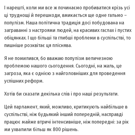
І нарешті, коли ми все ж починаємо пробиватися крізь усі
ці труднощі й перешкоди, вмикається ще одне гальмо –
популізм. Наша політична традиція досі побудована на
заграванні з настроями людей, на красивих гаслах і пустих
обіцянках. І що більші та глибші проблеми в суспільстві, то
пишніше розквітає ця пліснява.
Я не помилився, бо вважаю популізм величезною
проблемою нашого сьогодення. Сьогодні, на жаль, це
загроза, яка є однією з найголовніших для проведення
успішних реформ.
Хотів би сказати декілька слів і про наші результати.
Цей парламент, який, можливо, критикують найбільше в
суспільстві, ніж будь­який інший попередній, насправді
працює майже втричі інтенсивніше, ніж попередні: за рік
ми ухвалили більш як 800 рішень.