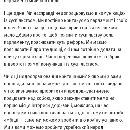
парламентський контроль.
І ще одне. Ми насправді недопрацьовуємо в комунікаціях
із суспільством. Ми постійно критикуємо парламент і своїх
колег. Якщо є за що, то це має право на життя, але ми
мало дбаємо про те, щоб пояснити суспільству роль
парламенту, пояснювати суть реформ. Ми маємо
пояснювати й про труднощі, які нам потрібно долати на
шляху їх реалізації. Часто переважає популізм, і є брак
відвертої прямої комунікації із суспільством.
Чи є ці недоопрацювання критичними? Якщо ми з вами
відповідально поставимося до своєї місії і своїх завдань,
чітко визначимо пріоритети й продовжуватимемо
працювати над собою, якщо завжди ставитимемо на
перше місце інтере­си держави і, можливо, на час
відкладемо наші політичні на сьогодні нікому не потрібні
амбіції, – саме ми можемо зробити цю країну успішною.
Ми з вами можемо зробити український народ