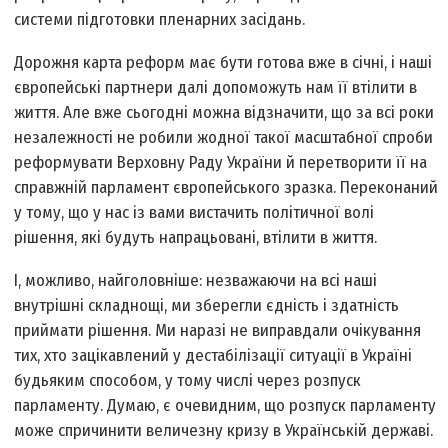
системи підготовки пленарних засідань.
Дорожня карта реформ має бути готова вже в січні, і наші
європейські партнери далі допоможуть нам її втілити в
життя. Але вже сьогодні можна відзначити, що за всі роки
незалежності не робили жодної такої масштабної спроби
реформувати Верховну Раду України й перетворити її на
справжній парламент європейського зразка. Переконаний
у тому, що у нас із вами вистачить політичної волі
рішення, які будуть напрацьовані, втілити в життя.
І, можливо, найголовніше: незважаючи на всі наші
внутрішні складнощі, ми зберегли єдність і здатність
приймати рішення. Ми наразі не виправдали очікування
тих, хто зацікавлений у дестабілізації ситуації в Україні
будь­яким способом, у тому числі через розпуск
парламенту. Думаю, є очевидним, що розпуск парламенту
може спричинити величезну кризу в Українській державі.